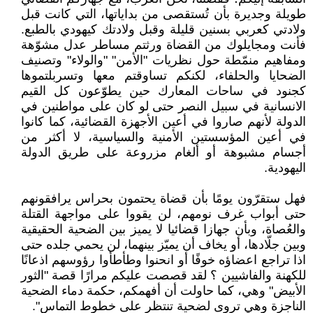
طويلة وجديرة بأن تُستقصى من بداياتها، التي كانت قبل
ولادتي كعربي بسنين قليلة وقبل ولادتك كيهودي بالطبع.
فأنت ومجايلوك من القضاة ورثتم مساطر عدل مشوّهة
ومفاهيم منمّطة حول نظريات "الأمن" "والولاء" وتصنيف
الضحايا والحلفاء، لكنكم تساوقتم معها وتسربلتموها
كجنود في ساحات المعارك حين يطوّعون كل القيم
الانسانية في سبيل النصر حتى لو كان على مواطنين في
الدولة لأنهم صاروا في أعين الأجهزة القضائية، كما كانوا
في أعين المؤسستين الأمنية والسياسية، لا أكثر من
أجسام مشبوهة أو ألغام مزروعة على طريق الدولة
اليهودية.
فهل ستقرّون يومًا بأن قضاة يحتمون بحراس يرافقونهم
حتى أبواب غرف نومهم، لن يقووا على مواجهة القتلة
والعُصاة، وبأن جهازا قضائيا لا يميز بين الضحية الحقيقية
وبين جلّادها، أو يخاف أن يميّز بينهما، لن يحمي جلده حتى
اذا تراجع اعضاؤه خوفًا أو انحنوا وطأطأوا رؤوسهم اذعانًا
للكهنة والفاشيين ؟ لقد قصصت عليكم مرارًا قصة "الثور
الأبيض" وهي، كما حاولت أن أفهمكم، حكمة دماء الضحية
الناجزة وهي تروى لضحية تنتظر على خطوط التماس".