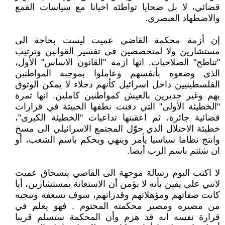
قضائي، لا بل ضحايا تواطئه احيانا مع سياسات القمع
والاضطهاد العنصري.
إن أزمة محكمة القاضي عميت ليست بحاجة الى
مستشارين ولا لمتخصصين في تفسير القوانين وترتيب
"تناطح" الصلاحيات. انها ازمة "القانون الاساس" الأول،
الذي وضعوه بأنفسهم وعاملوا بموجبه المواطنين
الفلسطينيين داخل اسرائيل كأنهم دخلاء لا يمكن الوثوق
بهم وغير جديرين بالعيش كمواطنين كاملين. انها ثمرة
"الخطيئة الأولى" التي دفنت نطفها الخبيثة في قرارات
قضائية جائرة، ثم اعقبتها تداعيات "الخطيئة الكبرى"،
خطيئة الاحتلال الذي حوّل المجتمع الاسرائيلي الى مسخ
وانتج نظاما سياسيا يأمر وينهي ويحكم باسم الشعب، أو
ان شئتم باسم الرب أيضا.
لا اكتب اليوم رسالة موجهة الى القاضي يتسحاق عميت
لانني على يقين بأنه لا يؤمن أن الاستعانة بمستشارين، أيا
كانت صفاتهم ومؤهلاتهم وقدراتهم، سوف تسعفه وتنجيه
من مصيره ومصير محكمته المحتوم . فهو يعلم في
قرارة نفسه انه قد هزم وأن المحكمة ستسلم قريبا