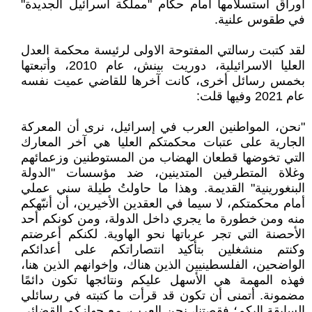
أوراق استسلامها أمام حكام "مملكة اسرائيل الجديدة"
في طقوس علنية.
لقد كتبت رسالتي المفتوحة الاولى لرئيسة محكمة العدل
العليا الاسرائيلية، دوريت بينش، عام 2010، وأتبعتها
بخمس رسائل أخرى، كانت آخرها للقاضي عميت نفسه
عام 2021 وفيها قلت:
"نحن، المواطنين العرب في إسرائيل، نرى أن المعركة
الجارية على عتبات محكمتكم العليا هي آخر المعارك
التي تخوضها قطعان الهضاب من المستوطنين وزعمائهم
وغلاة المتطرفين المتدينين، ضد مؤسسات "الدولة
البنغورينية" القديمة. وهذا ما حاولتُ طيلة سني عملي
أمام محكمتكم، لا سيما في العقدين الأخيرين، أن أنبّهكم
منه ومن خطورة ما يجري داخل الدولة، ومن كونكم أحد
الأحصنة التي تجر عرباتها نحو الهاوية. لكنكم أعرضتم
وكنتم منشغلين بتأكيد انتصاراتكم على أعدائكم
الواضحين، الفلسطينيين الذين هناك، وإخوانهم الذين هنا،
فهذه المهمة هي الأسهل عليكم ونتائجها تكون دائمًا
مضمونة. أتمنى أن تكون قد قرأت ما كتبته في رسائلي
السابقة إليكم؛ فقصتنا، نحن العرب، مع جهازكم القضائي