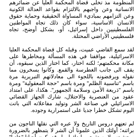
المنظومة مذ تخلّى قضاة المحكمة العليا عن ضمائرهم
الانسانية وعن واجبهم بالالتزام بقواعد العدالة الكونية
وعن التزامهم بمباديء المساواة الحقيقية وحماية حقوق
الانسان الاساسية، سواء كان ذلك تجاه المواطنين
الفلسطينيين داخل إسرائيل، أو، بشكل أوضح، تجاه
فلسطينيي الأراضي المحتلة.
لقد سمع القاضي عميت، وقبله كل قضاة المحكمة العليا
الاسرائيلية، مواقفنا في هذه المسألة ومخاطرها على
مكانة محكمتهم؛ لكنه اختار، كما اختار الذين سبقوه، أن
يقف الى جانب الغطرسة والقمع. وكانوا يسخرون مما
نقوله ويرفضونه باللجوء الى معادلاتهم التبريرية مرة
باسم "تناسبية الظلم" ومرة باسم "حجة المعقولية" ومرة
باسم "ذريعة الأمن وسلامة الجمهور". هكذا، على امتداد
عقود من العنصرية والاحتلال، شارك الجهاز القضائي
الاسرائيلي في صناعة الشر وتوليد مفاعلاته التي باتت
اليوم تشكل خطرا جديا على استمرارية وجوده.
لم تعنِهم دروس التاريخ ولا عبره التي نقلها الناجون من
براثنه؛ أولئك الذين علمونا أن الشر لا يتمظهر بالضرورة