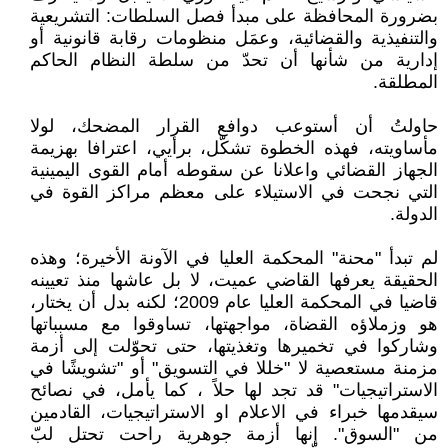
بضرورة المحافظة على مبدأ فصل السلطات: التشريعية
والتنفيذية والقضائية، وعمَل منظومات رقابة قانونية أو
إدارية من شأنها أن تحدّ من سلطة النظام الحاكم
المطلقة.
حاولتُ أن أستوعب دوافع القرار المضحك، لولا
مأساويته، فهذه الخطوة تشكّل، برأيي، اعترافا بهزيمة
الجهاز القضائي واعلانا عن سقوطه أمام القوى اليمينية
التي نجحت في الاستيلاء على معظم مراكز القوة في
الدولة.
لم تبدأ "محنة" المحكمة العليا في الآونة الأخيرة؛ وهذه
الحقيقة يعرفها القاضي عميت، لا بل عاشها منذ تعيينه
قاضيا في المحكمة العليا عام 2009؛ لكنه بدل أن يختار،
هو وزملاؤه القضاة، مواجهتها، تساوقوا مع مسبباتها
وشاركوا في تخميرها وتغذيتها، حتى تحوّلت إلى أزمة
مزمنة مستعصية لا "خللا في التسويق" أو "تشويشًا في
الاستراتيجيات" قد تجد لها حلاً ، كما يأمل، في نصائح
سيقدمها خبراء في الاعلام او الاستراتيجيات، القادمين
من "السوق". إنها أزمة جوهرية راحت تحتل لبّ