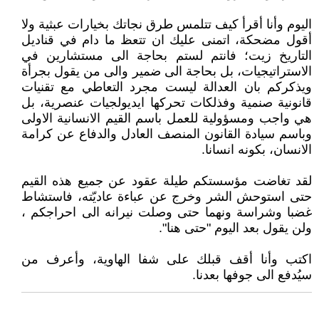
اليوم وأنا أقرأ كيف تتلمس طرق نجاتك بخيارات عبثية ولا
أقول مضحكة، اتمنى عليك ان تتعظ ما دام في قناديل
التاريخ زيت؛ فانتم لستم بحاجة الى مستشارين في
الاستراتيجيات، بل بحاجة الى ضمير والى من يقول بجرأة
ويذكركم بان العدالة ليست مجرد التعاطي مع تقنيات
قانونية صنمية وفذلكات تحركها ايديولجيات عنصرية، بل
هي واجب ومسؤولية للعمل باسم القيم الانسانية الاولى
وباسم سيادة القانون المنصف العادل والدفاع عن كرامة
الانسان، بكونه انسانا.
لقد تغاضت مؤسستكم طيلة عقود عن جميع هذه القيم
حتى استوحش الشر وخرج عن عباءة عاديّته، فاستشاط
غضبا وشراسة ونهما حتى وصلت نيرانه الى احراجكم ،
ولن يقول بعد اليوم "حتى هنا".
اكتب وأنا أقف قبلك على شفا الهاوية، وأعرف من
سيُدفع الى جوفها بعدنا.