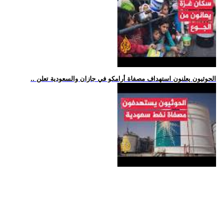
.. الحوثيون يعلنون استهداف مصفاة أرامكو في جازان والسعودية تعلن