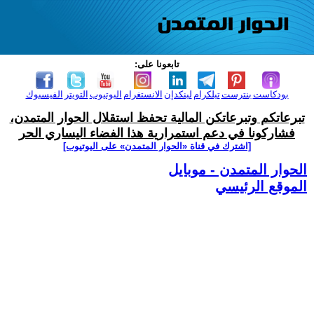
تابعونا على:
بودكاست
بنترست
تيلكرام
لينكدإن
الانستغرام
اليوتيوب
التويتر
الفيسبوك
تبرعاتكم وتبرعاتكن المالية تحفظ استقلال الحوار المتمدن،
فشاركونا في دعم استمرارية هذا الفضاء اليساري الحر
[اشترك في قناة ‫«الحوار المتمدن» على اليوتيوب]
الحوار المتمدن - موبايل
الموقع الرئيسي