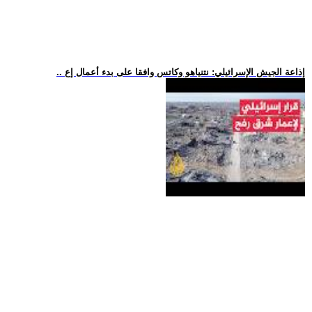
.. إذاعة الجيش الإسرائيلي: نتنياهو وكاتس وافقا على بدء أعمال إع