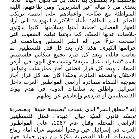
بوحشيته ولا يستقوي بها دائما، بل قد يكون أحيانا "عاديا"
يتغذى من لا مبالة "غير الشريرين" ومن طاعتهم، اللينة
المتواطئة مع صنّاعه، واعتيادهم على أنظمة ترتكب
الظلم باسم النظام؛ فأبناء "الاكثرية اليهودية" التي أراد
الجهاز القضائي "حماية أمنها وسلامتها" كانوا يذوّتون
خلاصات عدلها المقنّع، كما ذوتتها قبلهم الشعوب التي
أصبحت جزءًا من آلة الشر المطلق وساهمت في
جرائمها الكبرى. هكذا كان بعد كل قتل فلسطينيي لم
يعاقب قاتله، وبعد كل طرد تجمع سكاني فلسطيني
باسم "شيفرات عدل مزيفة" وتثبيت حق اليهود في "أرض
الميعاد"، وبعد كل قرار قضائي أجاز ممارسات وقوانين
الاحتلال وأنظمته الجائرة. وهكذا كان بعد كل قرار أجاز
بموجبه القضاة مصادرة أراضي المواطنين العرب داخل
اسرائيل واطلق يد سلطات الدولة في هدم بيوت
الفلسطينيين أو طردهم وإبعادهم عن وطنهم.
إنه "منطق الشر" الذي ينساب "بطبيعية خبيثة" وبعنصرية
تجسّد قانون السيّد حيال "عبيده". فمثل فلسطينيي
الاراضي المحتلة وقبل عام 1967، عانى المواطنون
العرب في إسرائيل حين وجدوا أنفسهم عراة أمام رماح
مؤسسات الدولة العنصرية وعُزّلا من دون حماية جهاز