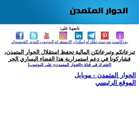
تابعونا على:
بودكاست
بنترست
تيلكرام
لينكدإن
الانستغرام
اليوتيوب
التويتر
الفيسبوك
تبرعاتكم وتبرعاتكن المالية تحفظ استقلال الحوار المتمدن،
فشاركونا في دعم استمرارية هذا الفضاء اليساري الحر
[اشترك في قناة ‫«الحوار المتمدن» على اليوتيوب]
الحوار المتمدن - موبايل
الموقع الرئيسي