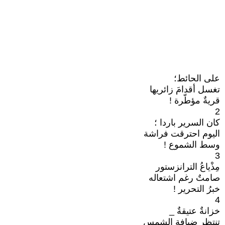
على الحائط؛
تغسل أقدامَ زائريها
قريةٌ مؤطّرة !
2
كان السرير باردا ؛
اليوم احترقت فراشة
وسط الشموع !
3
مِذْياعُ الترانزستور
صامتٌ رغم اشتعاله
خبرُ التحرير !
4
خزانةٌ عتيقةٌ _
تنتظر ضيافة الشمس