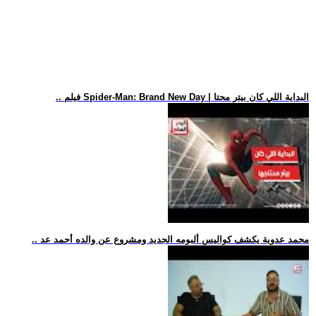
.. فيلم Spider-Man: Brand New Day | البداية اللي كان بيتر محتا
.. محمد عدوية يكشف كواليس ألبومه الجديد ومشروع عن والده أحمد عد