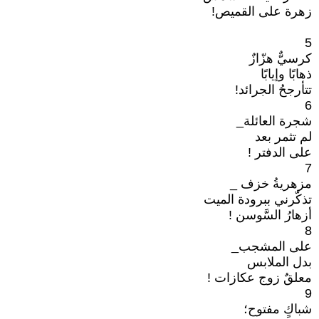
زهرة على القميص!
5
كرسيٌّ هزّازٌ
ذهابًا وإيابًا
تتأرجحُ الجرائد!
6
شجرة العائلة_
لم تثمر بعد
على الدفتر !
7
مزهريةُ خزف _
تذكّرني ببرودة الميت
أزهارُ السَّوسن !
8
على المشجب_
بدل الملابس
معلقٌ زوج عكازات !
9
شباكٍ مفتوح؛