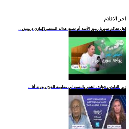
اخر الافلام
.. هل تحاكم سوريا رموز الأسد أم تصنع عدالة المنتصر؟|مازن درويش|
.. زين العابدين فؤاد: -الشعر بالنسبة لي مقاومة للقبح وبدونه أنا