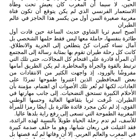
الحين، لا سيما أن المغرب كان يعيش تحت وطأة
الاستعمار الفرنسي الذي لم يكن يتوقع أن تكون فتاة
مغربية صغيرة السن أول من يكسر هذا الحاجز في عالم
الطيران
أصبح اسم ثريا الشاوي حديث الساعة حين قادت أول
طائرة بنفسها، حاملة معها ليس فقط حلمها الشخصي بل
آمال نساء كثيرات كنّ يتطلعن إلى الحرية والانطلاق.
كانت كل رحلة طيران تقوم بها بمثابة رسالة إلى المجتمع
أن المرأة قادرة على اقتحام كل المجالات، حتى تلك التي
ترتبط بالقوة والجرأة والمخاطرة. لم يكن الطريق أمامها
مفروشًا بالورود، إذ واجهت الكثير من الانتقادات من
بعض المحافظين الذين اعتبروا طموحها تمردًا على
العادات، لكنها لم تُعر تلك الأصوات أي اهتمام، مؤمنة بأن
الأحلام الكبيرة تستحق التضحيات. إلى جانب مهارتها في
الطيران، عُرفت ثريا بثقافتها العالية وحسها الوطني
القوي، إذ لم تكن مجرد قائدة طائرة بل أيضًا رمزا للمرأة
المغربية الطموحة التي تسعى إلى رفع راية بلدها عاليا.
للأسف، لم تدم رحلة الحياة طويلاً بالنسبة لهذه الرائدة،
فقد اغتيلت في ريعان شبابها، وهو ما خلّف صدمة كبيرة
في المغرب والعالم العربي. إلا أن وفاتها لم تُنه قصتها بل