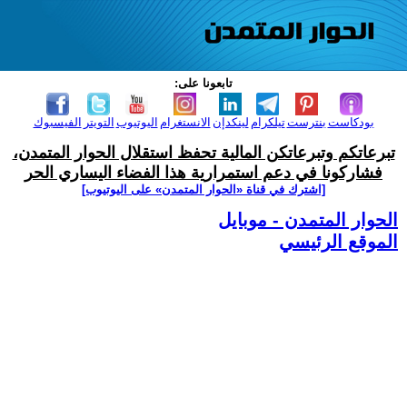
تابعونا على:
بودكاست
بنترست
تيلكرام
لينكدإن
الانستغرام
اليوتيوب
التويتر
الفيسبوك
تبرعاتكم وتبرعاتكن المالية تحفظ استقلال الحوار المتمدن،
فشاركونا في دعم استمرارية هذا الفضاء اليساري الحر
[اشترك في قناة ‫«الحوار المتمدن» على اليوتيوب]
الحوار المتمدن - موبايل
الموقع الرئيسي