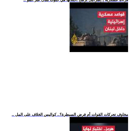
.. مخاوف تحركات القوات أم فرض السيطرة؟.. كواليس الخلاف على المل