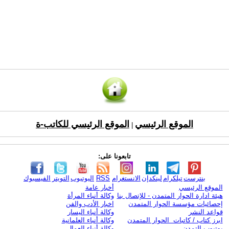
الموقع الرئيسي
الموقع الرئيسي للكاتب-ة
|
تابعونا على:
بنترست
تيلكرام
لينكدإن
الانستغرام
RSS
اليوتيوب
التويتر
الفيسبوك
الموقع الرئيسي
أخبار عامة
هيئة ادارة الحوار المتمدن - للإتصال بنا
وكالة أنباء المرأة
إحصائيات مؤسسة الحوار المتمدن
اخبار الأدب والفن
قواعد النشر
وكالة أنباء اليسار
ابرز كتاب / كاتبات الحوار المتمدن
وكالة أنباء العلمانية
يوتيوب التمدن
وكالة أنباء العمال