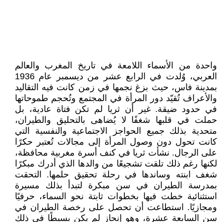
واحدة من الأسماء اللامعة في تاريخ المغرب والعالم
العربي، وُلدت في الرابع عشر من ديسمبر عام 1936
بمدينة فاس، حيث بزغ نجمها في زمن كانت فيه التقاليد
والأعراف تُقيّد دور المرأة في المجتمع وتُحجم طموحاتها
في حدود ضيقة. غير أن ثريا لم تكن فتاة عادية، بل
حملت في قلبها شغفًا لا يُضاهى بالتحليق والطيران،
متحدية بذلك جميع الحواجز الاجتماعية والنفسية التي
كانت تحول دون وصول المرأة إلى مجالات تُعتبر حكرًا
على الرجال. نشأت ثريا في كنف أسرة مغربية محافظة،
لكنها رغم ذلك تلقت تشجيعًا من والدها الذي أدرك مبكرًا
شغف ابنته وساندها في رحلة تحقيق حلمها. التحقت
بمدرسة الطيران في سن مبكرة لتبدأ بذلك مسيرة
استثنائية خطت فيها بخطوات ثابتة نحو السماء، حرفيًا
ومجازيًا. استطاعت أن تحصل على رخصة الطيران في
سن السابعة عشرة، وهو إنجاز لم يكن بسيطًا في ذلك