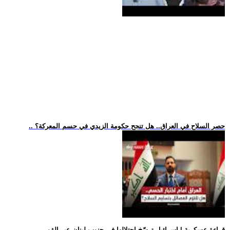
.. حصر السلاح في العراق.. هل تنجح حكومة الزيدي في حسم المعركة؟
.. قراءة عسكرية | إسرائيل ترسّخ احتلالها في جنوب لبنان عبر القو