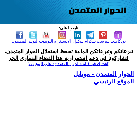
تابعونا على:
بودكاست
بنترست
تيلكرام
لينكدإن
الانستغرام
اليوتيوب
التويتر
الفيسبوك
تبرعاتكم وتبرعاتكن المالية تحفظ استقلال الحوار المتمدن،
فشاركونا في دعم استمرارية هذا الفضاء اليساري الحر
[اشترك في قناة ‫«الحوار المتمدن» على اليوتيوب]
الحوار المتمدن - موبايل
الموقع الرئيسي