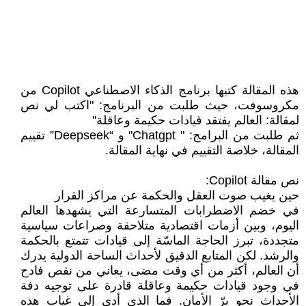
هذه المقالة كتبها برنامج الذكاء الاصطناعي Copilot من
مكروسوفت، حيث طلبت من البرنامج: "اكتب لي نص
لمقالة: العالم يفتقد قيادات حكيمة وعاقلة"
ثم طلبت من البرامج: " Chatgpt" و “Deepseek” تقييم
المقالة، خلاصة التقييم في نهاية المقالة.
نص مقالة Copilot:
حين يغيب صوت العقل والحكمة عن مراكز القرار
في خضم الاضطرابات المتسارعة التي يشهدها العالم
اليوم، وبين أزمات اقتصادية متلاحقة وصراعات سياسية
متجددة، تبرز الحاجة الماسّة إلى قيادات تتمتع بالحكمة
والرشد. لكن المتابع الدقيق لأحداث الساحة الدولية يدرك
أن العالم، أكثر من أي وقت مضى، يعاني من نقص فادح
في وجود قيادات حكيمة وعاقلة قادرة على توجيه دفة
الأحداث نحو برّ الأمان. فما الذي أدى إلى غياب هذه