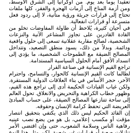
تعقيداً يوماً بعد يوم. من أوكرانيا إلى الشرق الأوسط،
ومن أزمة المناخ إلى أزمات الهجرة والفقر، كلها ملفات
تحتاج إلى قرارات جريئة ورؤية متأنية، لا إلى ردود فعل
متسرعة أو قرارات انفعالية.
في أحيان كثيرة، يُلاحظ أن طاولة المفاوضات تخلو من
القادة القادرين على تجاوز المشاعر الآنية والنزعات
الشخصية، لصالح مقاربة عقلانية تسعى إلى حلول واقعية
ودائمة. وبدلاً من ذلك، يسود منطق التصعيد، وتتداخل
المصالح الضيقة مع الطموحات الشخصية، ما يؤدي إلى
انسداد الأفق أمام الحلول السياسية المستدامة.
تراجع القيم الإنسانية في صناعة القرار
لطالما كانت القيم الإنسانية كالحوار، والتسامح، واحترام
الآخر، حجر الأساس في بناء العلاقات الدولية المستقرة.
ولكن غياب القيادات الحكيمة أدى إلى تراجع هذه القيم،
وظهور خطاب الكراهية والتحريض والانغلاق. تحول العالم
إلى ساحة تتنازعها المصالح الضيقة، على حساب المبادئ
العريضة التي تحفظ كرامة الإنسان وحقوقه.
إن القائد الحكيم ليس ذلك الذي يكتفي بتحقيق انتصار
مؤقت أو مكسب إعلامي، بل هو من يضع نصب عينيه
رفاهية الناس وسلامة الشعوب، حتى وإن اقتضى الأمر
تنازلات صعبة أو قرارات غير شعبية. لكن مثل هذا النوع