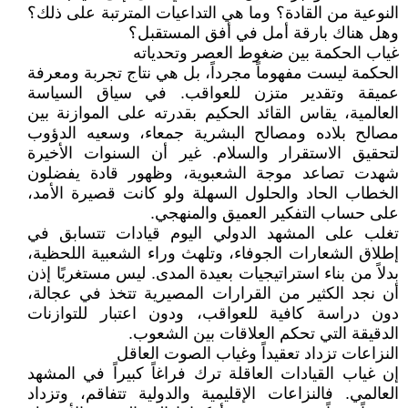
النوعية من القادة؟ وما هي التداعيات المترتبة على ذلك؟
وهل هناك بارقة أمل في أفق المستقبل؟
غياب الحكمة بين ضغوط العصر وتحدياته
الحكمة ليست مفهوماً مجرداً، بل هي نتاج تجربة ومعرفة
عميقة وتقدير متزن للعواقب. في سياق السياسة
العالمية، يقاس القائد الحكيم بقدرته على الموازنة بين
مصالح بلاده ومصالح البشرية جمعاء، وسعيه الدؤوب
لتحقيق الاستقرار والسلام. غير أن السنوات الأخيرة
شهدت تصاعد موجة الشعبوية، وظهور قادة يفضلون
الخطاب الحاد والحلول السهلة ولو كانت قصيرة الأمد،
على حساب التفكير العميق والمنهجي.
تغلب على المشهد الدولي اليوم قيادات تتسابق في
إطلاق الشعارات الجوفاء، وتلهث وراء الشعبية اللحظية،
بدلاً من بناء استراتيجيات بعيدة المدى. ليس مستغربًا إذن
أن نجد الكثير من القرارات المصيرية تتخذ في عجالة،
دون دراسة كافية للعواقب، ودون اعتبار للتوازنات
الدقيقة التي تحكم العلاقات بين الشعوب.
النزاعات تزداد تعقيداً وغياب الصوت العاقل
إن غياب القيادات العاقلة ترك فراغاً كبيراً في المشهد
العالمي. فالنزاعات الإقليمية والدولية تتفاقم، وتزداد