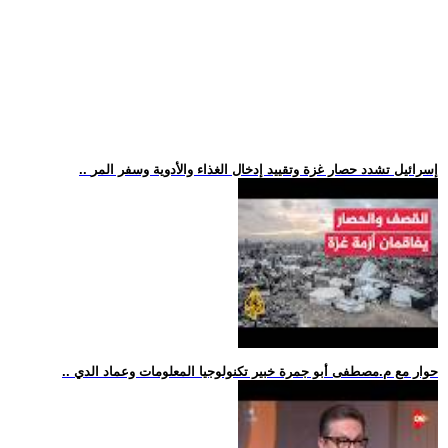
.. إسرائيل تشدد حصار غزة وتقييد إدخال الغذاء والأدوية وسفر المر
.. حوار مع م.مصطفى أبو جمرة خبير تكنولوجيا المعلومات وعماد الدي