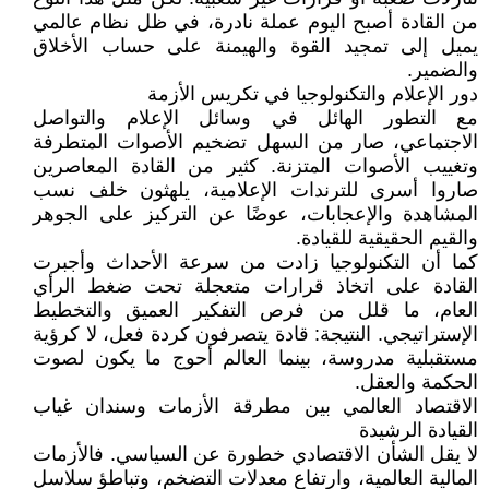
من القادة أصبح اليوم عملة نادرة، في ظل نظام عالمي
يميل إلى تمجيد القوة والهيمنة على حساب الأخلاق
والضمير.
دور الإعلام والتكنولوجيا في تكريس الأزمة
مع التطور الهائل في وسائل الإعلام والتواصل
الاجتماعي، صار من السهل تضخيم الأصوات المتطرفة
وتغييب الأصوات المتزنة. كثير من القادة المعاصرين
صاروا أسرى للترندات الإعلامية، يلهثون خلف نسب
المشاهدة والإعجابات، عوضًا عن التركيز على الجوهر
والقيم الحقيقية للقيادة.
كما أن التكنولوجيا زادت من سرعة الأحداث وأجبرت
القادة على اتخاذ قرارات متعجلة تحت ضغط الرأي
العام، ما قلل من فرص التفكير العميق والتخطيط
الإستراتيجي. النتيجة: قادة يتصرفون كردة فعل، لا كرؤية
مستقبلية مدروسة، بينما العالم أحوج ما يكون لصوت
الحكمة والعقل.
الاقتصاد العالمي بين مطرقة الأزمات وسندان غياب
القيادة الرشيدة
لا يقل الشأن الاقتصادي خطورة عن السياسي. فالأزمات
المالية العالمية، وارتفاع معدلات التضخم، وتباطؤ سلاسل