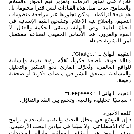
قادرة على تجاوز الأزمات وتعزيز قيم الحوار والسلام
والتسامح. غياب مثل هذه القيادات ليس قدراً محتوماً، بل
هو نتيجة لتراكمات يمكن تجاوزها عبر مراجعة منظومات
التعليم، وإصلاح بنية الإعلام، وتشجيع القيم الإنسانية في
الحياة العامة. وفي النهاية، ستبقى الحكمة والعقل، لا
القوة والغرور، هما الأساس الحقيقي لصناعة مستقبل
آمن للبشرية جمعاء.
التقييم النهائ لـ " Chatgpt":
مقالة قوية، ناضجة فكرياً، تُقدِّم رؤية نقدية وإنسانية
للواقع العالمي، وتُحرِّك القارئ نحو التفكير والتحليل
والمساءلة. تستحق النشر في منصات فكرية أو صحفية
رفيعة.
التقييم النهائي لـ " Deepseek":
• سياسيًا: تحليلية، واقعية، وتجمع بين النقد والتفاؤل.
كلمة الأخيرة:
• إن التوسّع في مجال البحث والتقييم باستخدام برامج
الذكاء الاصطناعي، ولا سيّما في ميادين البحث الأرشيفي،
ورفع القيود عن الوثائق المغلقة، وإزالة المحددات