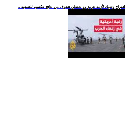
.. انفراج وشيك لأزمة هرمز وواشنطن تتخوف من نتائج عكسية للتصعيد