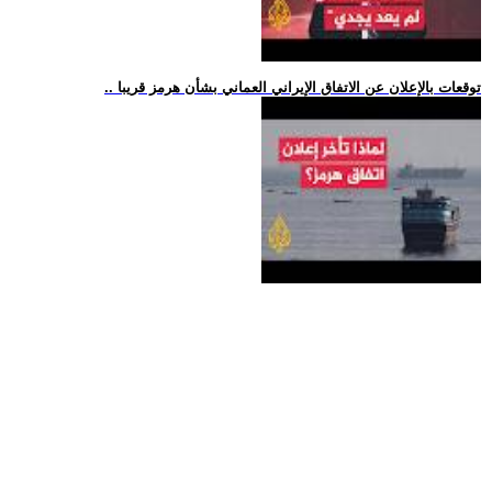
.. توقعات بالإعلان عن الاتفاق الإيراني العماني بشأن هرمز قريبا