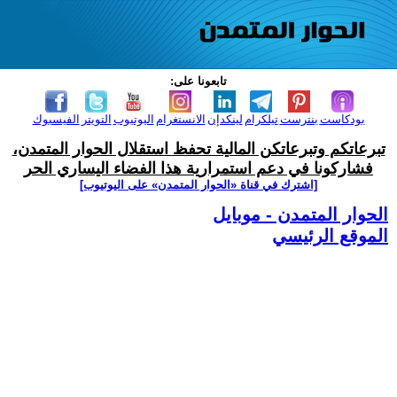
تابعونا على:
بودكاست
بنترست
تيلكرام
لينكدإن
الانستغرام
اليوتيوب
التويتر
الفيسبوك
تبرعاتكم وتبرعاتكن المالية تحفظ استقلال الحوار المتمدن،
فشاركونا في دعم استمرارية هذا الفضاء اليساري الحر
[اشترك في قناة ‫«الحوار المتمدن» على اليوتيوب]
الحوار المتمدن - موبايل
الموقع الرئيسي