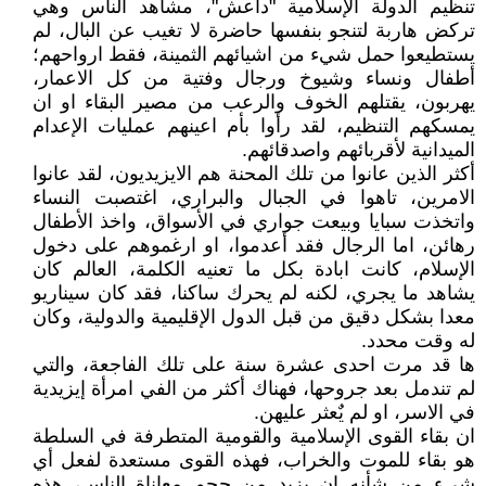
تنظيم الدولة الإسلامية "داعش"، مشاهد الناس وهي
تركض هاربة لتنجو بنفسها حاضرة لا تغيب عن البال، لم
يستطيعوا حمل شيء من اشيائهم الثمينة، فقط ارواحهم؛
أطفال ونساء وشيوخ ورجال وفتية من كل الاعمار،
يهربون، يقتلهم الخوف والرعب من مصير البقاء او ان
يمسكهم التنظيم، لقد رأوا بأم اعينهم عمليات الإعدام
الميدانية لأقربائهم واصدقائهم.
أكثر الذين عانوا من تلك المحنة هم الايزيديون، لقد عانوا
الامرين، تاهوا في الجبال والبراري، اغتصبت النساء
واتخذت سبايا وبيعت جواري في الأسواق، واخذ الأطفال
رهائن، اما الرجال فقد أعدموا، او ارغموهم على دخول
الإسلام، كانت ابادة بكل ما تعنيه الكلمة، العالم كان
يشاهد ما يجري، لكنه لم يحرك ساكنا، فقد كان سيناريو
معدا بشكل دقيق من قبل الدول الإقليمية والدولية، وكان
له وقت محدد.
ها قد مرت احدى عشرة سنة على تلك الفاجعة، والتي
لم تندمل بعد جروحها، فهناك أكثر من الفي امرأة إيزيدية
في الاسر، او لم يٌعثر عليهن.
ان بقاء القوى الإسلامية والقومية المتطرفة في السلطة
هو بقاء للموت والخراب، فهذه القوى مستعدة لفعل أي
شيء من شأنه ان يزيد من حجم معاناة الناس، هذه