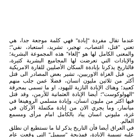
عندما تقال مفردة "إبادة" فهي كلمة موجعة جدا، هي
تعني "قتل، اغتصاب، تهجير، تشريد، استعباد، نفي"؛
والمعنى الكامل لها هو "إلغاء" هذه المجموعة البشرية؛
والإبادات التي تعرضت لها المجاميع البشرية كثيرة،
فالتاريخ يذكرنا بإبادةة السكان الأصليين للقارة الامريكية
من قبل الغزاة الاوربيين، تشير بعض المصادر الى قتل
أكثر من ثلاثين مليون انسان، فضلا عمن جلب منهم
كعبيد؛ وهناك الإبادة النازية لليهود، او ما تسمى بمحرقة
"الهولوكوست"؛ أيضا الإبادة العثمانية للأرمن، وقد قتل
فيها اكثر من مليون انسان، وإبادة مسلمي الروهينغا في
ميانمار، وما يجري الان من إبادة مكتملة الأركان في
غزة، مليوني انسان يباد بالكامل امام مرأى ومسمع
العالم.
في العراق أيضا فأن التاريخ يذكر لنا ما نستطيع ان نطلق
عليه تسمية الإبادة، فمذبحة "سيميل" التي وقعت عام