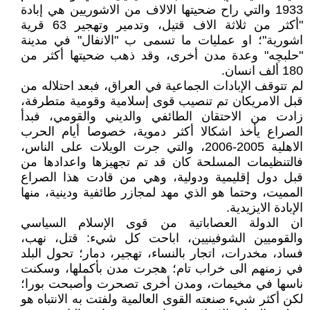
1933 والتي راح ضحيتها الالاف من الاشوريين هي إبادة
"أكثر من ثلاثة الاف قتيل، وتدمير وتهجير 63 قرية
اشورية"؛ او عمليات ما تسمى ب "الانفال" في مدينة
"حلبچه" وعدة مدن أخرى، وقد ذهب ضحيتها أكثر من
180 ألف انسان.
لم تتوقف الإبادات الجماعية في العراق، فبعد احتلاله من
قبل الامريكان تم تنصيب قوى إسلامية وقومية متطرفة،
زادت من الاحتقان الطائفي والديني والقومي، فبدأ
الصراع يأخذ اشكالا أكثر دموية، خصوصا أيام الحرب
الاهلية 2005-2006، والتي جرت الويلات على الناس،
فالتنظيمات المسلحة كان قد تم تجهيزها واعدادها من
قبل دول إقليمية ودولية، وهي من قادت هذا الصراع
المميت، وحتما هو الذي مهد لمجازر طائفية ودينية، منها
الإبادة الايزيدية.
ان الدولة العصاباتية من قوى الإسلام السياسي
والقوميين الشوفينيين، اباحت كل شيء: قتل، نهب،
فساد، مخدرات، اتجار بالنساء، تهجير، دمار؛ تحول البلد
في زمنهم الى خراب تام؛ هجرت مدن بأكملها، وسكنت
ناسها في مخيمات، ومدن أخرى تصحرت وأصبحت بورا؛
لكن أكثر شيء صنعته القوى العالمية ولفتت به الانتباه هو