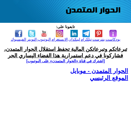
تابعونا على:
بودكاست
بنترست
تيلكرام
لينكدإن
الانستغرام
اليوتيوب
التويتر
الفيسبوك
تبرعاتكم وتبرعاتكن المالية تحفظ استقلال الحوار المتمدن،
فشاركونا في دعم استمرارية هذا الفضاء اليساري الحر
[اشترك في قناة ‫«الحوار المتمدن» على اليوتيوب]
الحوار المتمدن - موبايل
الموقع الرئيسي