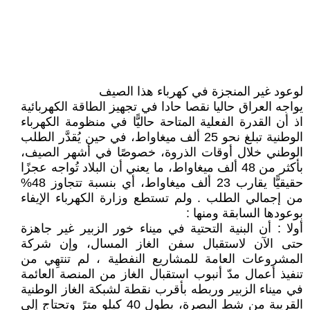
لوعود غير المنجزة في كهرباء هذا الصيف
يواجه العراق حاليا نقصا حادا في تجهيز الطاقة الكهربائية
اذ أن القدرة الفعلية المتاحة حاليًّا في منظومة الكهرباء
الوطنية تبلغ نحو 25 ألف ميغاواط، في حين يُقدَّر الطلب
الوطني خلال أوقات الذروة، خصوصًا في أشهر الصيف،
بأكثر من 48 ألف ميغاواط، ما يعني أن البلاد تُواجه عجزًا
حقيقيًّا يقارب 23 ألف ميغاواط، أي بنسبة تتجاوز 48%
من إجمالي الطلب . ولم تستطع وزارة الكهرباء الإيفاء
بوعودها السابقة ومنها :
أولا : أن البنية التحتية في ميناء خور الزبير غير جاهزة
حتى الآن لاستقبال سفن الغاز المسال، وإن شركة
المشروعات العامة للمشاريع النفطية ، لم تنتهِي من
تنفيذ أعمال مدّ أنبوب استقبال الغاز من المنصة العائمة
في ميناء الزبير وربطه بأقرب نقطة لشبكة الغاز الوطنية
القريبة من شط البصرة، بطول 40 كيلو مترً وتحتاج إلى