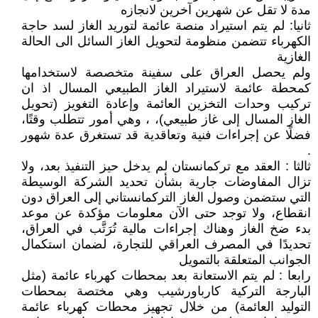
مدة لا تقل عن شهرين آخرين لانجازه
ثانيا: لم يتم استيراد منصة عائمة لتوريد الغاز لسد حاجة
الكهرباء تتضمن منظومة لتحويل الغاز السائل الى الحالة
الغازية
ولم يحصل العراق على سفينة متخصصة لاستخدامها
كمحطة عائمة لاستيراد الغاز الطبيعي المسال اذ ان
تركيب وحدات التخزين العائمة وإعادة التغويز (تحويل
الغاز المسال إلى غاز طبيعي)، ، وهي أمور تتطلب وقتًا،
فضلًا عن إجراءات فنية وتعاقدية قد تستغرق عدة شهور
.
ثالثا : العقد مع تركمانستان لم يدخل حيز التنفيذ بعد، ولا
تزال المفاوضات جارية بشأن تحديد الشركة الوسيطة
التي ستضمن وصول الغاز التركمانستاني إلى العراق دون
انقطاع، ولا توجد حتى الآن معلومات مؤكدة عن موعد
بدء ضخ الغاز وهناك إجراءات مالية تُرَتَّب في العراق،
تحديدًا في المصرف العراقي للتجارة، لضمان استكمال
الجوانب المتعلقة بالتمويل
رابعا : لم يتم الاستعانة بعد بمحطات كهرباء عائمة (مثل
البارجة التركية كارباورشيب وهي مختصة بمحطات
التوليد العائمة) من خلال تجهيز محطات كهرباء عائمة