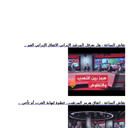
.. نقاش الساعة - هل يعرقل المرشد الإيراني الاتفاق الإيراني العم
.. نقاش الساعة - اتفاق هرمز المرتقب.. خطوة لنهاية الحرب أم تأجي