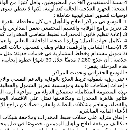
4 نسبة المستفيدين 󖐬% من المضبوطين، وأقل كثيرًا من الواقع المجتمعي الفعلي
النتيجة: الجهود العلاجية الحالية تُعد أولية، لكنها لا تغطي
توصيات لتطوير استراتيجية شاملة :
1. التوسع في مراكز العلاج والتأهيل في كل محافظة، بقدرة لا تقل عن 50 سريرًا لكل مركز، وضمان الكوادر المتخصصة والمناهج العلاجية المعترف بها دوليًا .
2. تعزيز برامج الوقاية والتعليم المجتمعي ضمن المدارس والجامعات وإشراك القوى الأمنية والعشائر لتقليل الطلب على المخدرات.
3. إعادة تنظيم قانون المخدرات لضبط متعاطي المخدرات كمرضى أكثر من كونهم مجرمين، مع الربط بخدمات دعم نفسي واجتماعي .
4. تكامل جهات العمل: وزارة الصحة، الداخلية، التعليم، والعمل، لتنسيق جهود تتضمن الوقاية والملاحقة والعلاج والتأهيل.
5. الإحصاء الشامل والرقمنة: نظام وطني لتسجيل حالات التعاطي والتعافي وإحصاء دقيق يتم تحديثه دوريًا.
6. تمويل مستدام وخطط استثمارية في خدمات حديثة: مثل مختبرات التأهيل النفسي وخدمات الدعم الاجتماعي بما يضمن جودة العلاج وتوفير الموارد.
هذه المرحلة، ينبغي:
• التوسع الجغرافي وتحديث المراكز.
• تبني رؤية شمولية تربط العلاج بالوقاية والدعم النفسي والا
• إحداث إصلاحات قانونية ومؤسسية لتعزيز الشمول والفعالية.
بهذه المنظومة المتكاملة، ستتمكن الدولة من مواجهة أزمة ال
فتأثير ظاهرة المخدرات ومكافحتها تمثل على الاقتصاد الوطن
والقضاء، وتفاقم مشكلات البطالة والفقر، فضلًا عن تراجع الإن
الأعباء المالية المباشرة:
• إنفاق متزايد على حملات ضبط المخدرات وملاحقة شبكات ا
• تكاليف مرتفعة لعلاج وتأهيل المدمنين، خصوصًا في ظل محدو