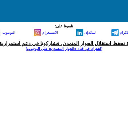
تابعونا على:
لكرام
لينكدإن
الانستغرام
اليوتيوب
ية تحفظ استقلال الحوار المتمدن، فشاركونا في دعم استمرارية 
[اشترك في قناة ‫«الحوار المتمدن» على اليوتيوب]