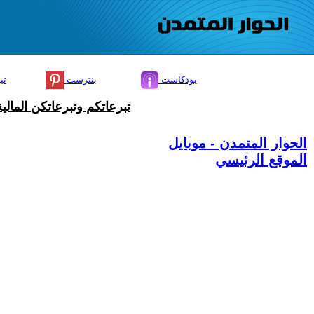
بودكاست
بنترست
تي
تبرعاتكم وتبرعاتكن المال
الحوار المتمدن - موبايل
الموقع الرئيسي