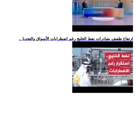
.. ارتفاع طفيف بصادرات نفط الخليج رغم اضطرابات الأسواق والتحديا