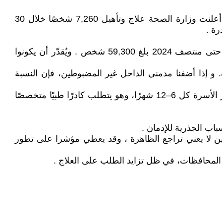
في خبر ورد عن وزارة الصحة العراقية أنها نجحت في علاج وتأهيل 7,260 مدمنًا ومتعاطيًا للمخدرات خلال 30 شهرًا: إذ أعلنت وزارة الصحة علاج وتأهيل 7,260 شخصًا خلال 30
1. تقدير حجم المدمنين: فلجنة المخدرات النيابية تقول إن عدد المتهمين في قضايا المخدرات (تعاطيًا ومتاجرة) من 2020 حتى منتصف 2024 بلغ 59,300 شخص . ويُقدّر أن يكونوا
ن إجمالي من تم توقيفهم في تلك الفترة. و إذا أضفنا مدمني الداخل غير المضبوطين، فإن النسبة
3. مقارنة مع السعة: حظيت برامج العلاج بـ850 سريرًا، يعني بمعدل 270 مدمنًا سنويًا يمكن معالجتهم بالكامل إذا تم تدوير الأسرة كل 6–12 شهرًا، وهو يتطلب كادرًا طبيًا متخصصًا
وطين لا يعني تراجع الظاهرة ، وقد يعطي مؤشرا على تطور