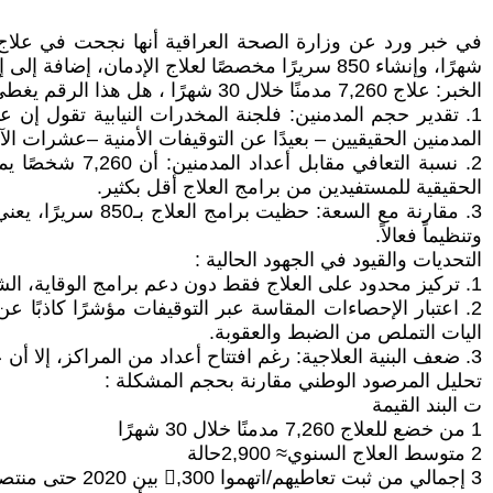
شهرًا، وإنشاء 850 سريرًا مخصصًا لعلاج الإدمان، إضافة إلى إتلاف 2,614 طنًا من المواد المخدرة وأطنان من الأقراص المخدرة .
الخبر: علاج 7,260 مدمنًا خلال 30 شهرًا ، هل هذا الرقم يغطي حجم الأزمة؟ :
المدمنين الحقيقيين – بعيدًا عن التوقيفات الأمنية –عشرات ال
الحقيقية للمستفيدين من برامج العلاج أقل بكثير.
وتنظيماً فعالاً.
التحديات والقيود في الجهود الحالية :
1. تركيز محدود على العلاج فقط دون دعم برامج الوقاية، الشمول الاجتماعي وأعادة الدمج، والتأهيل الشامل الذي يعالج الأسباب الجذرية للإدمان .
2. اعتبار الإحصاءات المقاسة عبر التوقيفات مؤشرًا كاذبً
اليات التملص من الضبط والعقوبة.
3. ضعف البنية العلاجية: رغم افتتاح أعداد من المراكز، إلا أن عدد الأسرة والمراكز الميدانية لم يواكب الزيادة المتوقعة وعدد المحافظات، في ظل تزايد الطلب على العلاج .
تحليل المرصود الوطني مقارنة بحجم المشكلة :
ت البند القيمة
1 من خضع للعلاج 7,260 مدمنًا خلال 30 شهرًا
2 متوسط العلاج السنوي≈ 2,900حالة
3 إجمالي من ثبت تعاطيهم/اتهموا 󖾯,300 بين 2020 حتى منتصف 2024