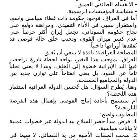
• الانقسام الطائفي العميق.
• هشاشة المؤسسات الرسمية.
أما في العراق، فوجود حكومة ذات غطاء سياسي واسع،
واستقرار نسبي في الأداء التنفيذي، ومراهنة دولية على
نجاح حكومة السوداني، تجعل إيران أكثر حرصاً على
عدم كسر ميزان القوى، وتجنب خلق حالة فوضى قد
تُفقدها أوراقها داخلياً.
المصلحة العراقية: نافذة لا ينبغي أن تُغلق
العراق، بموجب هذا التغير، يواجه لحظة نادرة تراجعت
فيها اليد الإيرانية خطوة إلى الخلف. وهذا لا يعني تخلياً
تاماً عن النفوذ، بل يعني انفتاحاً على توازن جديد بين
الدولة والمجاميع المسلحة.
وهنا، يُطرح السؤال: هل تُحسن الدولة العراقية استثمار
هذه اللحظة؟
أم ستسمح بأعادة إنتاج الفوضى بإهمال هذه الفرصة
التاريخية؟
المطلوب واضح:
1. فرض مبدأ حصر السلاح بيد الدولة عبر خطوات عملية
لا بيانات سياسية.
2. سحب الملفات الأمنية من يد الفصائل، لا سيما في