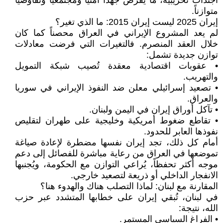
أجندات تخريبية، ما يفرض جهداً أمنياً ومجتمعياً وتفاوضياً
متوازناً.
إيران 2025 ليست إيران 2015: ما الذي تغير؟
لم يعد المشروع الإيراني في العراق محصناً كما كان
خلال العقد المنصرم. فالتغيرات التي فرضت معادلات
توازن جديدة تشمل:
• عقوبات اقتصادية معقدة تُصيب شبكة التمويل
والتهريب.
• تصعيد إسرائيلي معلن ضد النفوذ الإيراني في سوريا
والعراق.
• تآكل أوراق إيران في اليمن ولبنان.
• تقاطع ضغوط أمريكية وخليجية على طهران لتقليص
نفوذها العابر للحدود.
أمام كل ذلك، تجد إيران نفسها مضطرة لإعادة صياغة
تموضعها في العراق من رعاية مباشرة للفصائل إلى دعم
موجه أكثر تحفظاً، يُراعي التوازن مع الحكومة، ويُجنبها
الانفجار الداخلي أو ذريعة لتصعيد خارجي.
المقارنة مع لبنان: لماذا التصلب هناك والهدوء هنا؟
في لبنان، تُبقي إيران على خطابها المتشدد عبر حزب
الله، نتيجة:
• الفراغ السياسي المستمر.