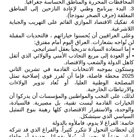
المحافظات المحررة والمناطق الحساسة جغرافياً.
3. البدء ببرنامج وطني لإعادة النازحين إلى المناطق
المغلقة (جرف الصخر نموذجاً).
4. تفكيك الاقتصاد الموازي القائم على التهريب والجباية
اللاشرعية.
وعلى العراقيين أن يُحسنوا خياراتهم ، فالتحديات المقبلة
لن تُواجه بشعارات. العراق اليوم أمام مفترق:
• إما استعادة السيادة تدريجياً بعقل استراتيجي.
• أو العودة إلى مربع التجاذب الأمني والولائي الذي أثقل
كاهل الدولة والشعب والاقتصاد.
وستكون بموجبه الانتخابات القادمة في تشرين الثاني
2025 محطة فاصلة، فإما أن تُفرز قوى إصلاحية تمثل
المصلحة الوطنية العليا، أو تُعاد تدوير الولاءات
والارتباطات الخارجية.
لذلك، على النخب والمواطنين والمؤسسات أن يدركوا أن
الخيارات القادمة ليست تقنية، بل مصيرية. فالسيادة،
والوحدة، والاستقرار الاقتصادي كلها رهينة بنوع التمثيل
السياسي الذي سيتشكل.
خاتمة: الفراغ لا يدوم، فاملأوه بالدولة
إن لحظات التحول لا تتكرر كثيراً. والفراغ الذي قد تتركه
إيران جزئياً لا يجوز أن يُملأ بفصائل جديدة أو حلفاء