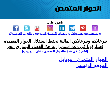
تابعونا على:
بودكاست
بنترست
تيلكرام
لينكدإن
الانستغرام
اليوتيوب
التويتر
الفيسبوك
تبرعاتكم وتبرعاتكن المالية تحفظ استقلال الحوار المتمدن،
فشاركونا في دعم استمرارية هذا الفضاء اليساري الحر
[اشترك في قناة ‫«الحوار المتمدن» على اليوتيوب]
الحوار المتمدن - موبايل
الموقع الرئيسي