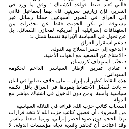
قاآني يُعيد ضبط قواعد الاشتباك : وفق ما ورد في
التقرير، فإن زيارتين سريتين قام بهما إسماعيل قاآني
إلى العراق في غضون أسبوعين حملتا رسائل غير
مسبوقة. لم يكن الحديث فقط عن تحذيرات من
استهدافات إسرائيلية أو أمريكية لمخازن الفصائل، بل
عن تحول في السياسة الإيرانية نفسها تتمثل بـ:
• دعم استقرار العراق.
• الدعوة إلى حصر السلاح بيد الدولة.
• الامتناع عن التصعيد مع القوات الأمنية.
• تجنّب استهداف كردستان.
• تفادي تمزيق الإطار السياسي الداعم لحكومة
السوداني.
هذه النقاط تُظهر أن إيران – على خلاف تصلبها في لبنان
– باتت تُفضّل الاحتفاظ بنفوذها في العراق بأقل تكلفة
سياسية وأمنية، ومن دون الدخول في اشتباك مباشر مع
الدولة.
انسحاب كتائب حزب الله: قراءة في الدلالة السياسية
من المعروف أن فصيل كتائب حزب الله لا تتخذ قرارات
بهذا الحجم دون ضوء أخضر إيراني، وربما ضغط مباشر.
وقد اعتادت أن تُجاهر بالندية تجاه مؤسسات الدولة، لا