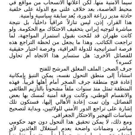
سيما الأمنية منها. لكن أعلانها الانسحاب من مواقع في
محيط العاصمة، بعد خلاف علني مع الدولة على خلفية
حادثة مدير زراعة الدورة، يُعد سابقة سياسية وأمنية.
هذا القرار، إذن، ليس تنازلاً عراقياً داخلياً، بل نتيجة
مباشرة لتوجيه إيراني بتخفيف الاحتكاك مع الحكومة. ولو
كانت طهران قد لمّحت بقبول استمرار المواجهة، لما
تراجعت الكتائب. وهذا ما يجعل من لحظة التراجع هذه
فرصة استراتيجية للدولة العراقية، وفرصة اختبار حقيقية
للفصائل الأخرى: هل ستساير هذا الاتجاه أم تحاول
كسره؟
جرف الصخر: الملف المغلق المرشح للفتح
استناداً إلى منطق التحول نفسه، يمكن التنبؤ بإمكانية
إعادة فتح منطقة جرف الصخر أمام أهلها قريباً. فهذه
المنطقة تمثل منذ سنوات ملفاً مشحوناً بالتأزيم الطائفي
والانقسام الوطني، وكانت ورقة أمنية تُمسك بها بعض
الفصائل. وإن تمت إعادة الأهالي إليها، فستكون تلك
إشارة على تراجع الدور الأمني للولائيين، وبداية لتصحيح
سياسات التهجير والاحتكار الجغرافي.
ومع ذلك، لا يمكن تحقيق هذا التحول دون جهد حكومي
مباشر، وضمانات واضحة بعدم استغلال العائدين لأي