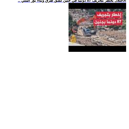
.. الاحتلال يخطر بتجريف 87 دونما في جنين لشق طرق وبناء بؤر استي