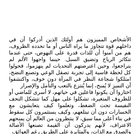
الأشخاص المميزون هم أولئك الذين أدركوا أن في
داخلهم قوة تتجاوز ما يراه الناس أو ما تحدده الظروف،
هم من آمنوا أن للذات قدرة على النهوض، حتى عندما
تتكاثر الرياح وتضيق السبل. حينما واجهوا الألم لم
يتراجعوا، وحين اعترضتهم التحديات لم ينهزموا، فحولوا
كل لحظة قاسية إلى تجربة تصقل الوعي وتصنع النضج،
امتلكوا شجاعة النظر في المرآة دون خوف، واكتشفوا
أن التميز لا يُمنح، إنما يُنتزع بالتعب والتأمل والإصرار
اختاروا أن يكونوا فاعلين في حياتهم، لا أسرى للماضي أو
للظروف المتغيرة، تشكلوا على مهل كما تتشكل التحف
النفيسة تحت الضغط، وتعلموا كيف يتعايشون مع
الخسارات دون أن تبتلعهم، وكيف يستثمرون كل سقوط
في بناء أعلى مما سبق، لا ينتظرون من العالم أن يمنحهم
الاعتراف، لأنهم يدركون أن القيمة تصنعها الأصالة
والصدق مع الذات، والمثابرة على الطريق رغم العوائق،