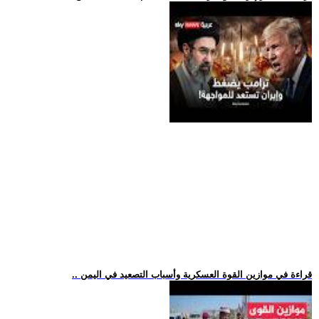
.. قراءة في موازين القوة العسكرية وأسباب التصعيد في اليمن