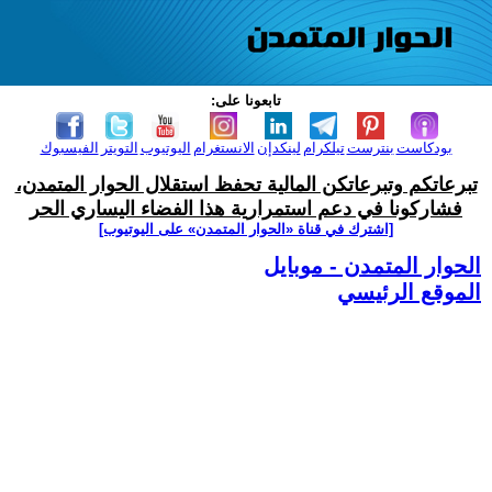
تابعونا على:
بودكاست
بنترست
تيلكرام
لينكدإن
الانستغرام
اليوتيوب
التويتر
الفيسبوك
تبرعاتكم وتبرعاتكن المالية تحفظ استقلال الحوار المتمدن،
فشاركونا في دعم استمرارية هذا الفضاء اليساري الحر
[اشترك في قناة ‫«الحوار المتمدن» على اليوتيوب]
الحوار المتمدن - موبايل
الموقع الرئيسي