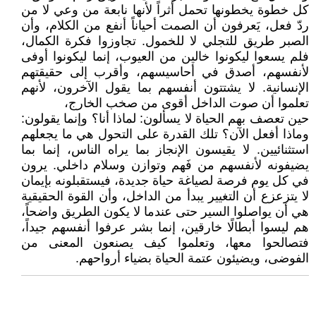
كل خطوة يخطونها تحمل أثراً لأنها نابعة من وعي لا من
ردّ فعل، يَعرفون أن الصمت أحياناً أنفع من الكلام، وأن
الصبر طريق للتجلي لا للخمول. تجاوزوا فكرة الكمال،
فلم يسعوا ليكونوا خالين من العيوب، إنما ليكونوا أوفى
لأنفسهم، أصدق في أحاسيسهم، وأقرب إلى حقيقتهم
الإنسانية. لا يشتتون أنفسهم بما يقول الآخرون، لأنهم
تعلموا أن صوت الداخل أقوى من صخب الخارج،
حين تعصف بهم الحياة لا يسألون: لماذا أنا؟ وإنما يقولون:
وماذا أفعل الآن؟ تلك القدرة على التحول هي ما يجعلهم
استثنائيين. لا يقيسون الإنجاز بما يراه الناس، إنما بما
يضيفونه لأنفسهم من فَهم وتوازن وسلام داخلي. يرون
في كل يوم فرصة لصياغة حياة جديدة، فيستقبلونه بإيمان
لا يتزعزع أن التغيير يبدأ من الداخل، وأن القوة الحقيقية
هي أن يواصلوا السير حتى عندما لا يكون الطريق واضحاً،
هم ليسوا أبطالًا خارقين، إنما بشر عرفوا أنفسهم جيداً،
فتصالحوا معها، وتعلموا كيف يصنعون المعنى من
الفوضى، ويضيئون عتمة الحياة بضياء أرواحهم.