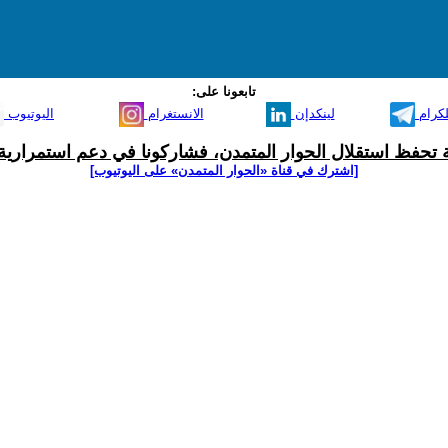
تابعونا على:
لكرام
لينكدإن
الانستغرام
اليوتيوب
ية تحفظ استقلال الحوار المتمدن، فشاركونا في دعم استمرارية 
[اشترك في قناة ‫«الحوار المتمدن» على اليوتيوب]