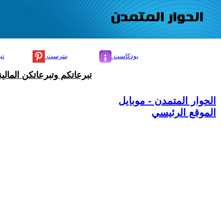
بودكاست
بنترست
تي
تبرعاتكم وتبرعاتكن المال
الحوار المتمدن - موبايل
الموقع الرئيسي