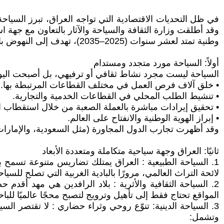
في ظل التحديات الاقتصادية التي تواجه العراق، تبرز السياح
وقد أطلقت وزارة الثقافة والسياحة والآثار بالتعاون مع جهة 
وطنية تمتد لعشر سنوات (2025–2035)، تهدف إلى النهوض بالقطاع السياحي بوصفه أحد أعمدة الاقتصاد غير النفطي، إلى جانب الزراعة والصناعة.
أولاً: السياحة مورد متجدد ومستدام
السياحة ليست مجرد نشاط ثقافي أو ترفيهي، بل أصبحت اليوم أدا
• خلق آلاف فرص العمل في مختلف القطاعات المرتبطة بها.
• تنشيط الطلب المحلي في القطاعات الخدمية والتجارية.
• تحقيق إيرادات مباشرة بالعملة الصعبة من خلال استقطاب ا
• إبراز الهوية الوطنية والانفتاح على العالم.
وقد أظهرت تجارب الدول المجاورة (مثل السعودية، والإمارات، وم
ثانيًا: العراق وجهة سياحية متكاملة ومتعددة الأبعاد
1. السياحة الطبيعية : العراق يمتلك تضاريس متنوعة تسمح ب
لائحة التراث العالمي، مرورًا بالبادية الغربية التي تصلح للسيا
2. السياحة الثقافية والأثرية : بلاد الرافدين هي مهد أقدم
المواقع تحتاج فقط إلى تأهيل وترويج لتصبح محجًا عالميًا للباح
3. السياحة الدينية: تنوّع روحي وثراء حضاري : لا تقتصر ال
وتشمل: