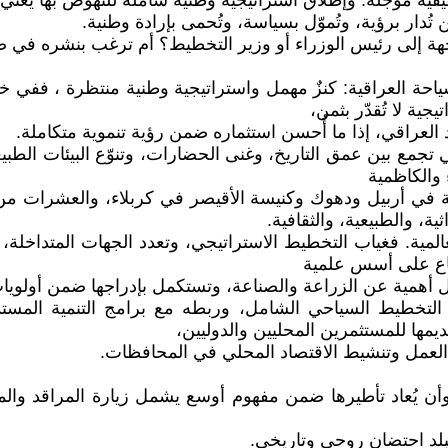
ية مؤجلة. وإطلاق استراتيجية وطنية شاملة للنهوض بها يعني وض
دار برؤية، وتُموّل بسياسة، وتُحمى بإرادة وطنية.
 إلى رئيس الوزراء أو وزير التخطيط؟ أم ترغب بنشره في ص
سياحة العراقية: كنزٌ مهمل واستراتيجية وطنية منتظرة ، ففي 
ية لا تُقدّر بثمن،
د العراقي، إذا ما أُحسن استثماره ضمن رؤية تنموية متكاملة.
تجمع بين عمق التاريخ، وغنى الحضارات، وتنوّع البيئات الطبيع
 والكاظمية
مة في أربيل ودهوك وكنيسة الأقيصر في كربلاء، والعشرات من 
ية، والطبيعية، والثقافية.
لمية. فغياب التخطيط الاستراتيجي، وتعدد الجهات المتداخلة، و
قطاع على أسس علمية
قل أهمية عن الزراعة والصناعة، وتستكمل بإدراجها ضمن أولويا
ماد التخطيط السياحي الشامل، وربطه مع برامج التنمية المس
ديمها للمستثمرين المحليين والدوليين،
العمل وتنشيط الاقتصاد المحلي في المحافظات.
، وأن يُعاد تأطيرها ضمن مفهوم أوسع يشمل زيارة المراقد والمز
كبلد احتضان روحي وتاريخي.