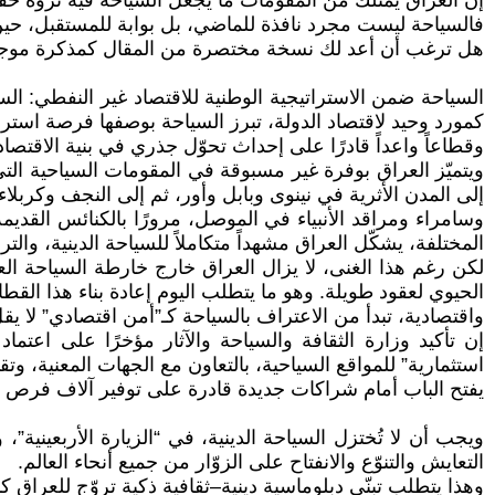
إن العراق يمتلك من المقومات ما يجعل السياحة فيه ثروة حقيق
فالسياحة ليست مجرد نافذة للماضي، بل بوابة للمستقبل، حين تُ
هل ترغب أن أعد لك نسخة مختصرة من المقال كمذكرة موجهة
السياحة ضمن الاستراتيجية الوطنية للاقتصاد غير النفطي: ال
كمورد وحيد لاقتصاد الدولة، تبرز السياحة بوصفها فرصة استراتيج
وقطاعاً واعداً قادرًا على إحداث تحوّل جذري في بنية الاقتصا
ويتميّز العراق بوفرة غير مسبوقة في المقومات السياحية التي 
إلى المدن الأثرية في نينوى وبابل وأور، ثم إلى النجف وكربلاء
وسامراء ومراقد الأنبياء في الموصل، مرورًا بالكنائس القدي
المختلفة، يشكّل العراق مشهداً متكاملاً للسياحة الدينية، والتراث
لكن رغم هذا الغنى، لا يزال العراق خارج خارطة السياحة العا
الحيوي لعقود طويلة. وهو ما يتطلب اليوم إعادة بناء هذا ال
واقتصادية، تبدأ من الاعتراف بالسياحة كـ”أمن اقتصادي” لا ي
إن تأكيد وزارة الثقافة والسياحة والآثار مؤخرًا على اعت
استثمارية” للمواقع السياحية، بالتعاون مع الجهات المعنية، وتق
يفتح الباب أمام شراكات جديدة قادرة على توفير آلاف فرص 
ويجب أن لا تُختزل السياحة الدينية، في “الزيارة الأربعينية”
التعايش والتنوّع والانفتاح على الزوّار من جميع أنحاء العالم.
وهذا يتطلب تبنّي دبلوماسية دينية–ثقافية ذكية تروّج للعراق 