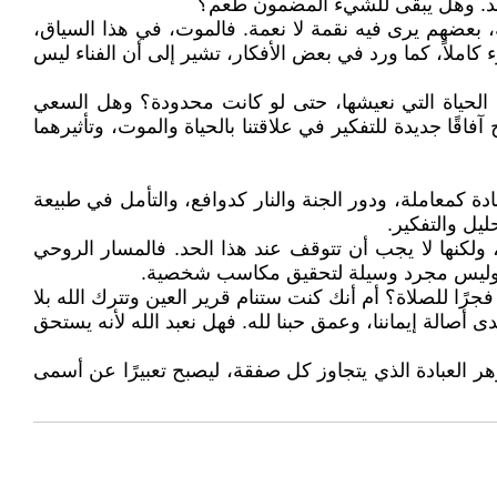
الأبد. وهل يبقى للشيء المضمون طعم؟
، بعضهم يرى فيه نقمة لا نعمة. فالموت، في هذا السياق،
كاملاً، كما ورد في بعض الأفكار، تشير إلى أن الفناء ليس
ة الحياة التي نعيشها، حتى لو كانت محدودة؟ وهل السعي
قًا جديدة للتفكير في علاقتنا بالحياة والموت، وتأثيرهما
ة كمعاملة، ودور الجنة والنار كدوافع، والتأمل في طبيعة
ليل والتفكير.
ولكنها لا يجب أن تتوقف عند هذا الحد. فالمسار الروحي
مى، وليس مجرد وسيلة لتحقيق مكاسب شخصية.
رًا للصلاة؟ أم أنك كنت ستنام قرير العين وتترك الله بلا
 أصالة إيماننا، وعمق حبنا لله. فهل نعبد الله لأنه يستحق
هر العبادة الذي يتجاوز كل صفقة، ليصبح تعبيرًا عن أسمى