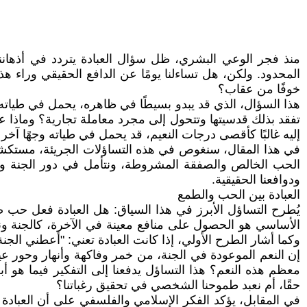
منذ فجر الوعي البشري، ظل سؤال العبادة يتردد في أذهاننا،
المحدود. ولكن، هل تساءلنا يومًا عن الدافع الحقيقي وراء ه
خوفًا من عقاب؟
هذا السؤال، الذي قد يبدو بسيطًا في ظاهره، يحمل في طياته عم
تفقد بذلك قدسيتها وتتحول إلى مجرد معاملة تجارية؟ وماذا ع
إليه غالبًا كأقصى درجات النعيم، قد يحمل في طياته وجهًا آخر 
في هذا المقال، سنغوص في هذه التساؤلات الجريئة، مستكشفين أ
الحب الخالص والصفقة المشروطة، ونتأمل في دور الجنة والن
ودوافعنا الحقيقية.
العبادة بين الحب والطمع
يُطرح التساؤل الأبرز في هذا السياق: هل العبادة فعل حب ص
الأساسي هو الحصول على منافع معينة في الآخرة، كالجنة ونع
وكما أشار الطرح الأولي، إذا كانت العبادة تعني: "أعطني الجنة
إن النعم الموعودة في الجنة، من خمر وفاكهة وأنهار وحور عي
معظم هذه النعم؟ هذا التساؤل يدفعنا إلى التفكير فيما هو أ
حقًا، أم نعبد طموحنا الشخصي في تحقيق رغباتنا؟
في المقابل، يؤكد الفكر الإسلامي والفلسفي على أن العبادة 