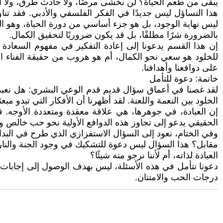
يبقى من طعم الحياة؟ لن نخشى مرضًا، ولا حادث طرق، ولا أسد
هذا التساؤل ليس جديدًا في الفكر الفلسفي والأدبي. فقد تنا
ليس نهاية الوجود، بل هو جزء أساسي من دورة الحياة، وهو الذي
بالضرورة شرًا مطلقًا، بل قد يكون ضروريًا لتحقيق الكمال.
إن هذا القسم يدعونا إلى إعادة التفكير في مفهوم السعادة 
للخلود هو سعي نحو الكمال، أم هو هروب من حقيقة الفناء التي 
على دوافعنا وأهدافنا.
خاتمة: دعوة للتأمل
لقد غصنا في أعماق سؤال قديم قدم الوعي البشري: هل نعبد الل
الخلود بين النعمة واللعنة. لقد أظهرنا أن الأفكار التي تبدو مبع
إن العبادة، في جوهرها، هي علاقة معقدة ومتعددة الأوجه. ق
الحقيقي يدعو إلى تجاوز هذه الدوافع الأولية نحو حب خالص
وفي الختام، نعود إلى السؤال الاستفزازي الذي طرح في البداية
مقابل؟ هذا السؤال ليس دعوة للتشكيك في وجود الجنة والنار، ب
العبادة لذاته، أم لأننا نرجو منه شيئًا؟
دعونا نتأمل في هذه الأسئلة، ليس بهدف الوصول إلى إجابات قا
درجات الحب والامتنان.