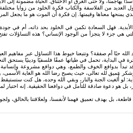
ًا يهاجمنا، ولا حتى الغرق أو الاختناق. الحياة مضمونة إلى 
ول العديد من الفلاسفة والكتاب فكرة الخلود من زوايا مختلفة
 يمنحها معناها وقيمتها. إن فكرة أن الموت هو ما يجعل المرء 
الأبدية. فهل السعادة تكمن في الخلود بحد ذاته، أم في جود
هي جزء لا يتجزأ من الوجود الإنساني؟ هذه التساؤلات تفتح آفا
ه حبًا أم صفقة؟ وتتبعنا خيوط هذا التساؤل عبر مفاهيم العباد
ثرة في البداية، تحمل في طياتها عمقًا فلسفيًا ودينيًا يستحق التح
د تبدأ بدوافع الخوف والطمع، وهي دوافع مشروعة وإنسانية، 
 وشكر عميق لله تعالى، حيث يصبح رضا الله هو الغاية الأس
: لو أُلغيت الجنة والنار، وبقي الله وحده، هل كنت ستستيقظ فج
ل هو دعوة صادقة للتأمل في دوافعنا الحقيقية. إنه اختبار لمدى
طعة، بل بهدف تعميق فهمنا لأنفسنا، ولعلاقتنا بالخالق، ولجو