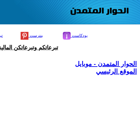
بودكاست
بنترست
تي
تبرعاتكم وتبرعاتكن المال
الحوار المتمدن - موبايل
الموقع الرئيسي