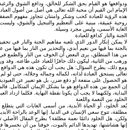
ودوافعها هو القيام بحق الشكر للخالق، ودافع الشوق والرغبة
الإمام ابن القيم أن محبة الله تعالى هي أصل من أصول العباد
هذه الرؤية للعبادة كحب وشكر وامتنان تتجاوز مفهوم الصفقة.
روحية عميقة، مبنية على التعظيم والتبجيل والشوق، وليست 
الغاية الأسمى، وليس مجرد وسيلة.
الجنة والنار كدافع للعبادة
لا يمكن إنكار الدور الذي تلعبه مفاهيم الجنة والنار في تحفيز
بالجنة بما فيها من نعيم أبدي، والتحذير من النار بما فيها من عذا
من هذا المنطلق، يرى البعض أن الخوف من النار والطمع في الج
ورهب من الثانية، ليكون ذلك حافزًا للعباد على طاعته. وقد 
ومع ذلك، يطرح السؤال: هل يجب أن تكون هذه هي الدوافع الوح
تعالى يستحق العبادة لذاته، لكماله وجماله وجلاله، حتى لو ل
هو الحصول على منفعة أو دفع ضرر، بل هو تعبير عن العبودية 
إن الجمع بين هذه الدوافع هو ما يشكل الإيمان المتكامل. فالم
البداية، ولكنهما لا يجب أن يكونا نقطة النهاية. فكلما ازداد
الخلود بين النعمة واللعنة
يُعد الخلود، أو الحياة الأبدية، من أسمى الغايات التي يتطلع
مطلقة، تتوج سعي الإنسان في الدنيا. إنها الوعد بالراحة الأبد
ولكن، هل الخلود دائمًا نعمة مطلقة؟ يطرح المقال الأصلي تساؤ
إنها هشاشتها، تهديدها الدائم بالموت، خوفنا من أن نخسرها 