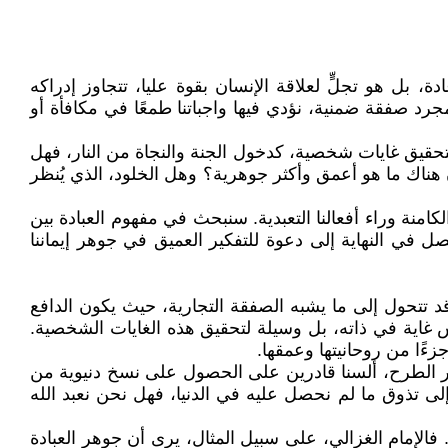
 بل هو تجلٍّ لعلاقة الإنسان بقوة عليا، تتجاوز إدراكه
جرد صفقة ضمنية، نؤدي فيها واجباتنا طمعًا في مكافأة أو
 لتحقيق غايات شخصية، كدخول الجنة والنجاة من النار، فهل
 هناك ما هو أعمق وأكثر جوهرية؟ وهل الخلود، الذي يُنظر
منة وراء أفعالنا التعبدية. سنبحث في مفهوم العبادة بين
في النهاية إلى دعوة للتفكير العميق في جوهر إيماننا
 تتحول إلى ما يشبه الصفقة التجارية، حيث يكون الدافع
 غاية في ذاته، بل وسيلة لتحقيق هذه الغايات الشخصية.
زءًا من روحانيتها وعمقها.
شار الطرح، ألسنا قادرين على الحصول على نسخ دنيوية من
إلى تذوق ما لم نحصل عليه في الدنيا، فهل نحن نعبد الله
فالإمام الغزالي، على سبيل المثال، يرى أن جوهر العبادة