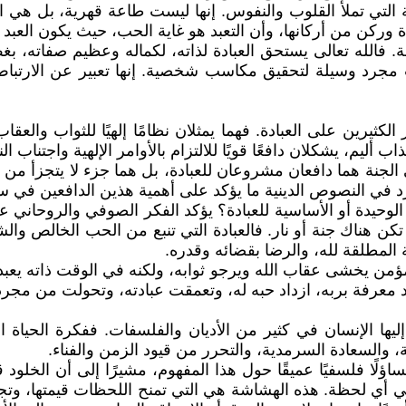
 التي تملأ القلوب والنفوس. إنها ليست طاعة قهرية، بل هي اس
ة وركن من أركانها، وأن التعبد هو غاية الحب، حيث يكون العبد
 فالله تعالى يستحق العبادة لذاته، لكماله وعظيم صفاته، بغ
مجرد وسيلة لتحقيق مكاسب شخصية. إنها تعبير عن الارتباط 
 الكثيرين على العبادة. فهما يمثلان نظامًا إلهيًا للثواب وال
ب أليم، يشكلان دافعًا قويًا للالتزام بالأوامر الإلهية واجتناب ال
نة هما دافعان مشروعان للعبادة، بل هما جزء لا يتجزأ من الإ
ورد في النصوص الدينية ما يؤكد على أهمية هذين الدافعين في 
يدة أو الأساسية للعبادة؟ يؤكد الفكر الصوفي والروحاني على
م تكن هناك جنة أو نار. فالعبادة التي تنبع من الحب الخالص و
المطلقة لله، والرضا بقضائه وقدره.
ؤمن يخشى عقاب الله ويرجو ثوابه، ولكنه في الوقت ذاته يعبد ال
 العبد معرفة بربه، ازداد حبه له، وتعمقت عبادته، وتحولت من م
 إليها الإنسان في كثير من الأديان والفلسفات. ففكرة الحياة 
ية، والسعادة السرمدية، والتحرر من قيود الزمن والفناء.
لًا فلسفيًا عميقًا حول هذا المفهوم، مشيرًا إلى أن الخلود ق
في أي لحظة. هذه الهشاشة هي التي تمنح اللحظات قيمتها، وتج