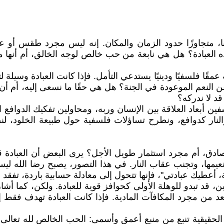
 متجاوزًا حدود الزمان والمكان. إنه ليس مجرد طقس أو عادة،
ذه العبادة؟ هل هي نابعة من حب خالص لوجه الخالق، أم أنها م
قًا فلسفيًا ودينيًا يستدعي التأمل. فإذا كانت العبادة وسيلة
ن النعم الموعودة في الجنة؟ هل هي حقًا ما نسعى إليه، أم أن
قد لا ندركه؟
بعاد العلاقة بين الإنسان وربه، ومحاولين تفكيك الدوافع الكا
ار كدوافع، ونطرح تساؤلات فلسفية حول طبيعة الخلود، لنصل 
ادق، أم مجرد استثمار طويل الأجل؟ يرى البعض أن العبادة قد
يمها، وتجنب عقاب النار. في هذا التصور، يصبح رضا الله ليس
، أعطيك عبادتي"، فإنها تتحول إلى معادلة حسابية باردة، تفقد ج
ن، قد تبدو للوهلة الأولى كحوافز قوية للعبادة. ولكن، كما أ
بعد من مجرد المكافآت المادية. فإذا كانت العبادة تهدف فقط 
الحقيقية تنبع من منبع أعمق وأسمى: الحب الخالص لله تعالى. 