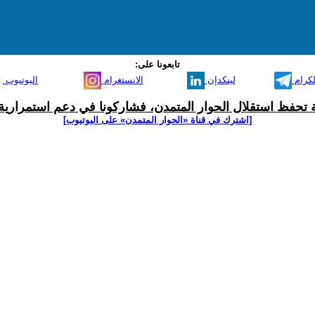
تابعونا على:
لكرام
لينكدإن
الانستغرام
اليوتيوب
ية تحفظ استقلال الحوار المتمدن، فشاركونا في دعم استمرارية 
[اشترك في قناة ‫«الحوار المتمدن» على اليوتيوب]