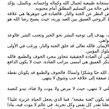
تجابة طبيعية لجمال الله وكماله وإحسانه. وبالمثل، يؤكد
 في حالة من التسليم المطلق أمام محبوبه.
ض النظر عن الجنة والنار. فالعبادة في جوهرها هي علاقة
الروحي العميق بين العبد وربه، حيث يصبح رضا الله هو
عقاب، يهدف إلى توجيه البشر نحو الخير وتجنب الشر. فالوعد
نواهي.
يمان. فالله تعالى قد خلق الجنة والنار، ورغب في الأولى
سلوك المؤمن.
 أن العبادة الحقيقية تتجاوز مجرد الخوف والطمع. فالله
الشكر العميق هي أسمى مراتب العبادة، حيث لا يكون الدافع
له حبًا وشكرًا وامتنانًا. فالخوف والطمع قد يكونان نقطة
جرد صفقة إلى علاقة حب وشوق لا ينتهي.
التي لا تنتهي، حيث لا مرض ولا موت ولا فناء، تبدو كنعمة
د يكون "لعنة مقنعة". فما الذي يجعل الحياة عزيزة علينا؟
علنا نقدر كل نفس وكل تجربة. في عالم لا موت فيه، ماذا