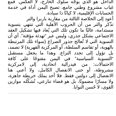
الداخل هو الذي يوجّه سلوك الخارج، لا العكس. فمع
غياب مشروع وطني جامع، تصبح اليمن أداة في خدمة
الحسابات الإقليمية، لا كيانًا ذا سيادة.
أعود إلى الخلاصة الثالثة من مقاربة باربرا والتر
تذّكر والتر من أن الحروب الأهلية التي تنتهي بتسوية
مستدامة، غالبًا ما تكون تلك التي يُعاد فيها تشكيل العقد
الاجتماعي بشكل جذري، وليس عبر “تهدئة مؤقتة”. أي أن
التسوية التي لا تُعالج جذور الصراع (سواء تلك المرتبطة
بالهوية، أو تقاسم السلطة، أو المركزية القهرية) لا تصمد،
بل تؤول إلى تجدد النزاع. وهذا ما يجعل مستقبل
“التسوية السياسية” في اليمن مفتوحًا على كافة
الاحتمالات: من فيدرالية اتحادية، إلى لامركزية
مشروطة، أو حتى الانفصال الكامل، ولا أعني هنا
الانفصال إلى دولتين فقط. فلا أحد يملك خريطة جاهزة،
ولا مسارًا مضمونًا، بل هو فضاء تنازعي، تُشكّله موازين
القوى، لا حُسن النوايا.