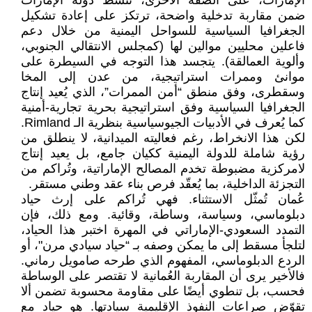
الإمارات، على الضفة الأخرى، تنشط دولة الإمارات
ضمن مقاربة تدخلية واضحة، ترتكز على إعادة تشكيل
الجغرافيا السياسية للسواحل اليمنية من خلال دعم
فاعلين محليين موالين لها (كمجلس الانتقالي الجنوبي،
وألوية العمالقة). يتجسد هذا التوجه في السيطرة على
موانئ وممرات استراتيجية، من عدن إلى المخا
وسقطرى، وفق منطق “أمن الممرات”، الذي يُعيد إنتاج
الجغرافيا السياسية وفق استراتيجية بحرية تجارية-أمنية
كما يُعرف في الأدبيات الجيوسياسية بنظرية الـ Rimland.
لكن هذا الانخراط، رغم فعاليته الميدانية، لا ينطلق من
رؤية شاملة للدولة اليمنية ككيان جامع، بل يعيد إنتاج
لامركزية مضبوطة تخدم المصالح الإماراتية، وتُراكم من
التجزئة الداخلية، بما يُعقّد فرص بناء عقد وطني مستقر.
عُمان تُمثّل الاستثناء. فهي تُراكم على إرث حياد
دبلوماسي، وسياسة، وساطة، وقائية. ومع ذلك، فإن
التمدد السعودي-الإماراتي في المهرة اختبر هذا الحياد،
لتلجأ مسقط إلى ما يمكن وصفه بـ “حياد سيادي مرن"، أو
الردع الدبلوماسي، المفهوم الذي طرحه صامويل رماني.
فالأخير يرى أن المقاربة العُمانية لا تقتصر على الوساطة
فحسب، بل تنطوي أيضًا على مقاومة محسوبة تضمن ألا
تقوّض صراعات النفوذ الإقليمية سيادتها. هو حياد مع