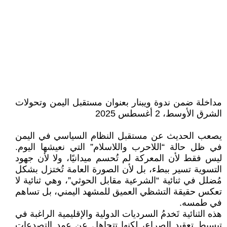
مداخلة ضمن ندوة ويبنار بعنوان مستقبل اليمن وتحولات
الشرق الأوسط، 2 أغسطس 2025
يصعب الحديث عن مستقبل النظام السياسي في اليمن
في ظل حالة “اللاحرب واللاسلام” التي نعيشها اليوم.
ليس فقط لأن المعركة لم تُحسم ميدانيًا، ولا لأن جهود
التسوية تسير ببطء، بل لأن الصورة العامة تُختزل بشكل
مُضلل في ثنائية “الشرعية مقابل الحوثي”، وهي ثنائية لا
تعكس حقيقة التشظي العميق للمشهد اليمني، بل تساهم
في طمسه.
هذه الثنائية تَخدمُ السرديات الدولية والإقليمية الراغبة في
تبسيط تعقيد الصراع، لكنها تتجاهل عن عمد التصدعات