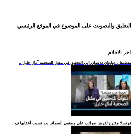
التعليق والتصويت على الموضوع في الموقع الرئيسي
اخر الافلام
.. منظمتان دوليتان تدعوان إلى التحقيق في مقتل الصحفية آمال خليل
.. فرنسا: مقترح لفرض ضرائب على مصنعي السجائر بعد تسبب أعقابها ف