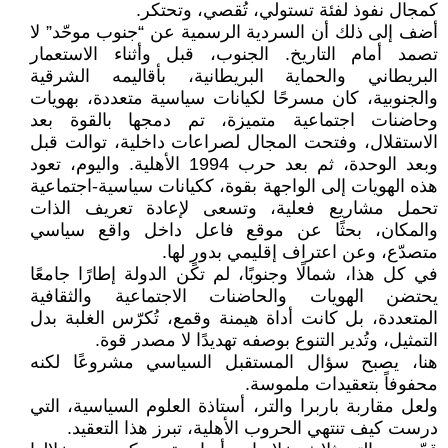
كمجال نفوذ لفئة تستولي، تُقصي، وتحتكر.
أضف إلى ذلك أن السردية الرسمية عن “جنوب موحّد” لا
تصمد أمام التاريخ. الجنوب، قبل وأثناء الاستعمار
البريطاني والحماية البريطانية، بأقاليمه الشرقية
والجنوبية، كان مسرحًا لكيانات سياسية متعددة، بهويات
وحاضنات اجتماعية متميزة، تم دمجها بالقوة بعد
الاستقلال، وفتحت المجال لصراعات داخلية، توالت قبل
وبعد الوحدة، ثم بعد حرب 1994 الأهلية. واليوم، تعود
هذه الهويات إلى الواجهة بقوة، ككيانات سياسية-اجتماعية
تحمل مشاريع فعلية، وتسعى لإعادة تعريف الذات
والمكان، بحثًا عن موقع فاعل داخل واقع سياسي
متصدّع، وعن اعتراف إقليمي بدورٍ لها.
في كل هذا، شمالًا وجنوبًا، لم تكن الدولة إطارًا جامعًا
يحتضن الهويات والحاضنات الاجتماعية والثقافية
المتعددة، بل كانت أداة هيمنة وقمع، تُكرّس الغلبة بدل
التمثيل، وتُدير التنوع بوصفه تهديدًا لا مصدر قوة.
هنا، يصبح سؤال المستقبل السياسي مشروعًا لكنه
محفوفاً بتعقيدات ملموسة.
ولعل مقاربة باربرا والتر، أستاذة العلوم السياسية، التي
درست كيف تنتهي الحروب الأهلية، تبرز هذا التعقيد.