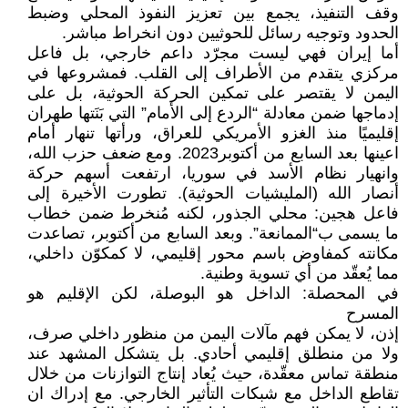
وقف التنفيذ، يجمع بين تعزيز النفوذ المحلي وضبط
الحدود وتوجيه رسائل للحوثيين دون انخراط مباشر.
أما إيران فهي ليست مجرّد داعم خارجي، بل فاعل
مركزي يتقدم من الأطراف إلى القلب. فمشروعها في
اليمن لا يقتصر على تمكين الحركة الحوثية، بل على
إدماجها ضمن معادلة “الردع إلى الأمام” التي بَنَتها طهران
إقليميًا منذ الغزو الأمريكي للعراق، ورأتها تنهار أمام
اعينها بعد السابع من أكتوبر2023. ومع ضعف حزب الله،
وانهيار نظام الأسد في سوريا، ارتفعت أسهم حركة
أنصار الله (المليشيات الحوثية). تطورت الأخيرة إلى
فاعل هجين: محلي الجذور، لكنه مُنخرط ضمن خطاب
ما يسمى ب“الممانعة”. وبعد السابع من أكتوبر، تصاعدت
مكانته كمفاوض باسم محور إقليمي، لا كمكوّن داخلي،
مما يُعقّد من أي تسوية وطنية.
في المحصلة: الداخل هو البوصلة، لكن الإقليم هو
المسرح
إذن، لا يمكن فهم مآلات اليمن من منظور داخلي صرف،
ولا من منطلق إقليمي أحادي. بل يتشكل المشهد عند
منطقة تماس معقّدة، حيث يُعاد إنتاج التوازنات من خلال
تقاطع الداخل مع شبكات التأثير الخارجي. مع إدراك ان