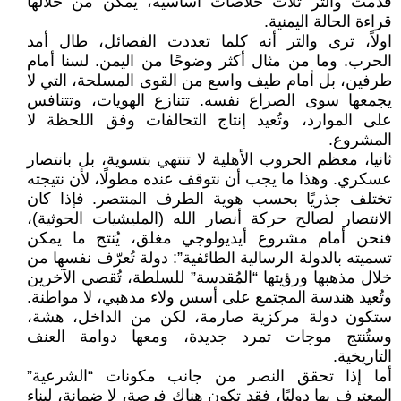
قدّمت والتر ثلاث خلاصات أساسية، يمكن من خلالها
قراءة الحالة اليمنية.
اولاً، ترى والتر أنه كلما تعددت الفصائل، طال أمد
الحرب. وما من مثال أكثر وضوحًا من اليمن. لسنا أمام
طرفين، بل أمام طيف واسع من القوى المسلحة، التي لا
يجمعها سوى الصراع نفسه. تتنازع الهويات، وتتنافس
على الموارد، وتُعيد إنتاج التحالفات وفق اللحظة لا
المشروع.
ثانيا، معظم الحروب الأهلية لا تنتهي بتسوية، بل بانتصار
عسكري. وهذا ما يجب أن نتوقف عنده مطولًا، لأن نتيجته
تختلف جذريًا بحسب هوية الطرف المنتصر. فإذا كان
الانتصار لصالح حركة أنصار الله (المليشيات الحوثية)،
فنحن أمام مشروع أيديولوجي مغلق، يُنتج ما يمكن
تسميته بالدولة الرسالية الطائفية”: دولة تُعرّف نفسها من
خلال مذهبها ورؤيتها “المُقدسة” للسلطة، تُقصي الآخرين
وتُعيد هندسة المجتمع على أسس ولاء مذهبي، لا مواطنة.
ستكون دولة مركزية صارمة، لكن من الداخل، هشة،
وستُنتج موجات تمرد جديدة، ومعها دوامة العنف
التاريخية.
أما إذا تحقق النصر من جانب مكونات “الشرعية”
المعترف بها دوليًا، فقد تكون هناك فرصة، لا ضمانة، لبناء