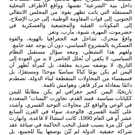
داخل بنية “الشرعية” نفسها، وواقع الأطراف المحلية
المستقلة التي باتت تظهر بقوة: من المجلس الانتقالي
الجنوبي، إلى قوات المقاومة الوطنية، إلى حزب الإصلاح،
إلى المكونات القبلية والمجتمعية والعسكرية في
حضرموت، المهرة، شبوة، مأرب، وتعز.
واقعٌ متحرك، تتداخل فيه الجغرافيا بالهوية، والقوة
العسكرية بالمشروع السياسي، دون أن يوجد عقد جامع.
ولفهم هذا التشظي، ومعه سؤال مستقبل النظام
السياسي، لا يكفي أن نُحلل الحاضر. لا بد من العودة إلى
التاريخ، لا بوصفه سردية مغلقة، بل كمرآة تُظهر أن
اليمن لم يكن يومًا كيانًا سياسيًا موحدًا ومستقرًا، بل
فسيفساء من المحاولات المتقطعة لبناء الدولة، تصطدم
دائمًا بمعادلة مركز قاهر، وهوامش ناقمة.
تاريخيًا، اليمن كحيز جغرافي لم يكن مطابقًا لليمن
ككيانات سياسية. فمنذ القدم، تجاوزت “اليمنات” المتعددة
في الوعي والواقع كل محاولات التوحيد القسري. وأشدد
على كلمة القسري. فالوحدة، سواء في القرن السابع
عشر أو في العام 1990، كانت استثناءً لا قاعدة، وانهارت
في كل مرة بسبب فشل النخب الحاكمة في صياغة عقد
شراكة حقيقية. الدولة لم تُبْنَ بوصفها بيتًا للجميع، بل