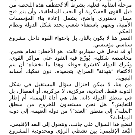
مرحلة انتقالية فعلية. بشرط ألا تُختطف هذه اللحظة من
قبل القوى العسكرية أو النخب المناطقية، وأن يتم فتح
مسار دستوري واضح، يشمل إعادة بناء المؤسسات
الأمنية، وينتهي باستفتاء شعبي يحدد شكل الدولة ونظام
الحكم.
النصر هنا لا يكون بالنار، بل باحتواء القوة داخل مشروع
سياسي مؤسسي.
أو قد ندخل في سيناريو ثالث، هو الأخطر: نظام هجين،
محاصصة شكلية، يُوزّع فيه النفوذ على مراكز القوى،
وتُترك الدولة كقشرة جوفاء. وهذا ما نخشاه: أن يتم
الاكتفاء “بتهدئة” الصراع، بتجميده، دون تفكيك أسبابه
البنيوية.
من هنا، لا يمكن اختزال سؤال المستقبل في شكل
الدولة فقط، اتحادية، مركزية، لا مركزية، أو انفصال، بل
في منطق الدولة ذاته. هل هي أداة للهيمنة، أم إطار
للتعايش؟ هل نحن مستعدون للخروج من منطق
“الغلبة”، إلى منطق “العقد”؟ من دولة الغنيمة، إلى دولة
المواطنة؟
لنضع هذا السؤال على جانب، ونتحول إلى البعد الإقليمي.
البُعد الإقليمي: بين تشظي الرؤى ومحدودية المشروع