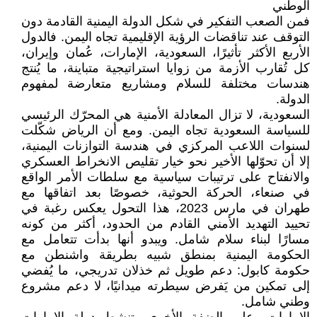
الوطني
فمن الصعب التفكير في شكل الدولة اليمنية القادمة دون
التوقف عند تناقضات الرؤية الإقليمية تجاه اليمن. فالدول
الأربع الأكثر تأثيرًا، السعودية، الإمارات، عُمان وإيران،
كل تُقارب الأزمة من زوايا استراتيجية متباينة، ما يُنتج
هندسات مختلفة للسلام ومشاريع متعارضة لمفهوم
الدولة.
السعودية، لا تزال المعادلة الأمنية هي المحرّك الرئيسي
للسياسة السعودية تجاه اليمن. ومع أن الرياض شكّلت
لسنوات اللاعب المركزي في هندسة التوازنات اليمنية،
إلا أن تحوّلها الأخير نحو خيار تقليص الانخراط العسكري
والانفتاح على ترتيبات سياسية مع سلطات الأمر الواقع
في صنعاء، الحركة الحوثية، خصوصًا بعد اتفاقها مع
طهران في مارس 2023، هذا التحول يعكس رغبة في
تحييد التهديد الأمني القادم من الحدود، أكثر من كونه
مسارًا لبناء سلام شامل. ويبدو أنها بدأت تتعامل مع
الحكومة اليمنية بمنطق شبيه بطريقة واشنطن مع
حكومة كابول: دعم طويل ثم خذلان تدريجي، ما يُفضي
إلى تمكين من يَفرض سيطرته ميدانيًا، لا دعم مشروع
وطني شامل.