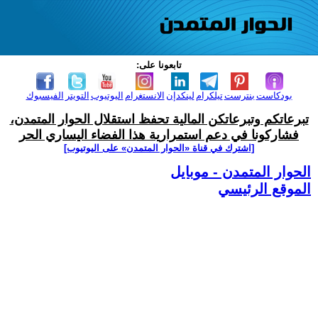
تابعونا على:
بودكاست
بنترست
تيلكرام
لينكدإن
الانستغرام
اليوتيوب
التويتر
الفيسبوك
تبرعاتكم وتبرعاتكن المالية تحفظ استقلال الحوار المتمدن،
فشاركونا في دعم استمرارية هذا الفضاء اليساري الحر
[اشترك في قناة ‫«الحوار المتمدن» على اليوتيوب]
الحوار المتمدن - موبايل
الموقع الرئيسي