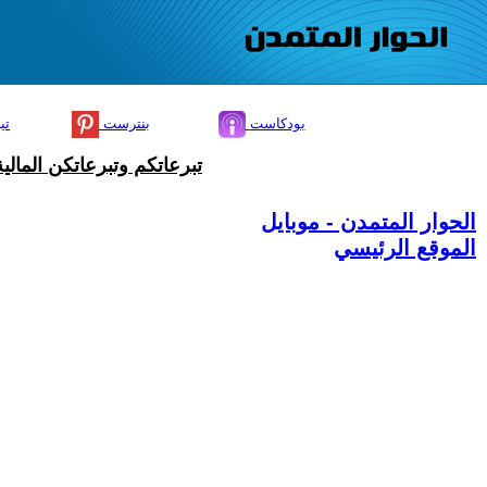
بودكاست
بنترست
تي
تبرعاتكم وتبرعاتكن المال
الحوار المتمدن - موبايل
الموقع الرئيسي