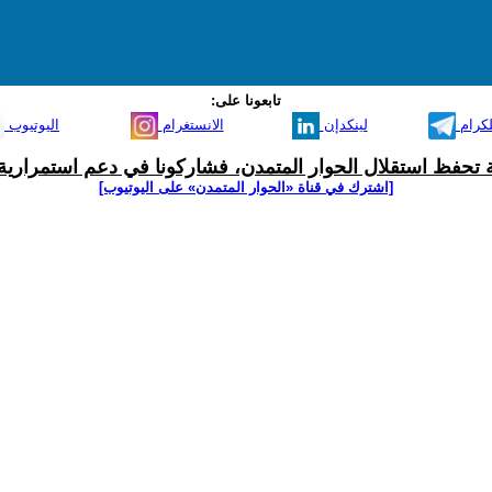
تابعونا على:
لكرام
لينكدإن
الانستغرام
اليوتيوب
ية تحفظ استقلال الحوار المتمدن، فشاركونا في دعم استمرارية 
[اشترك في قناة ‫«الحوار المتمدن» على اليوتيوب]