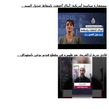
.. مستشارة سياسية أمريكية: أيباك أخفقت بإسقاط عبدول السيد
.. فادي بدرية لـ-العربية- بعد ظهوره في مقطع فيديو يوحي باستهداف