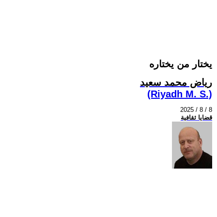
يختار من يختاره
رياض محمد سعيد
(Riyadh M. S.)
2025 / 8 / 8
قضايا ثقافية