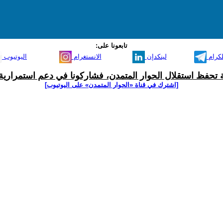
تابعونا على:
لكرام
لينكدإن
الانستغرام
اليوتيوب
ية تحفظ استقلال الحوار المتمدن، فشاركونا في دعم استمرارية 
[اشترك في قناة ‫«الحوار المتمدن» على اليوتيوب]