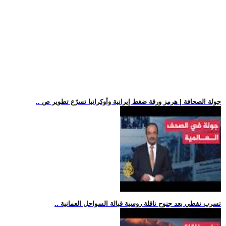
.. جولة الصحافة | هرمز ورقة ضغط إيرانية وأوكرانيا تسرّع تطوير ص
.. تسرب نفطي بعد جنوح ناقلة روسية قبالة السواحل العمانية