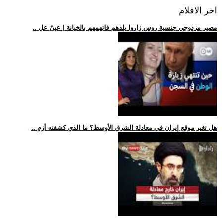
اخر الافلام
.. مصير مزدوجي جنسية روس زاروا بلدهم فاتهمهم بالخيانة | عينٌ عل
.. هل تغير موقع إيران في معادلة الشرق الأوسط؟ ما الذي كشفته أزم