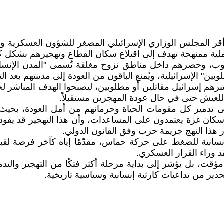
قر المجلس الوزاري الإسرائيلي المصغر للشؤون العسكرية وال
ملية ممنهجة تهدف إلى اقتلاع سكان القطاع وتهجيرهم بشكل كا
وب، وحصرهم داخل مناطق نزوح مغلقة تُسمى "المدن الإنسان
ين" الإسرائيلية، ويُمنع الباقون من العودة إلى مدينتهم بعد ال
عتبرهم إسرائيل مقاتلين أو مطلوبين، ليصبحوا الهدف المباشر
 للعيش حتى في حال عودة المهجرين مستقبلاً.
ى تدمير كل مقومات الحياة وحرمانهم من أمل العودة، بحيث ي
وتؤكد تقارير الأمم المتحدة أن أكثر من 80% من سكان غزة يعتمدون على المساعدات، و
ر هذا النهج جريمة حرب وفق القانون الدولي.
سانية للضغط على حركة حماس، مقدّمًا إياه كآخر فرصة لقبو
 وراء القرار العسكري.
قت، بل يؤشر إلى بداية مرحلة أكثر فتكًا من التهجير والتدمي
ير من تداعيات كارثية إنسانية وسياسية تاريخية.