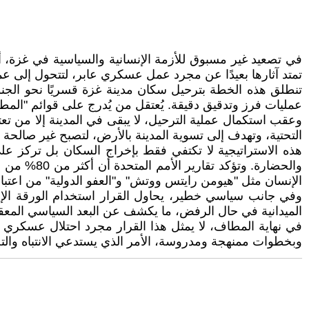
في تصعيد غير مسبوق للأزمة الإنسانية والسياسية في غزة، أ
تمتد آثارها بعيدًا عن مجرد عمل عسكري عابر، لتتحول إلى ع
تنطلق هذه الخطة بترحيل سكان مدينة غزة قسريًا نحو الجن
عمليات فرز وتدقيق دقيقة. يُعتقل من يُدرج على قوائم "المطلوب
وعقب استكمال عملية الترحيل، لا يبقى في المدينة إلا من ت
التحتية، وتهدف إلى تسوية المدينة بالأرض، لتصبح غير صالحة
هذه الاستراتيجية لا تكتفي فقط بإخراج السكان بل تركز عل
والحضارة. 
الإنسان مثل "هيومن رايتس ووتش" و"العفو الدولية" من اعتبا
وفي جانب سياسي خطير، يحاول القرار استخدام الورقة الإن
الميدانية في حال الرفض، ما يكشف عن البعد السياسي المعقد
في نهاية المطاف، لا يمثل هذا القرار مجرد احتلال عسكري مؤ
وبخطوات ممنهجة ومدروسة، الأمر الذي يستدعي الانتباه والتحذ