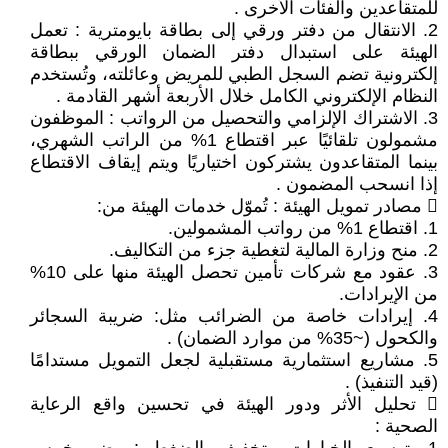
للمتقاعدين والفئات الأخرى .
2. الانتقال من دفتر ورقي إلى بطاقة بايومترية : تعمل
الهيئة على استبدال دفتر الضمان الورقي ببطاقة
إلكترونية تضم السجل الطبي للمريض وعائلته، وتُستخدم
النظام الإلكتروني الكامل خلال الأربعة أشهر القادمة .
3. الاشتراك الإلزامي والتحصيل من الرواتب : الموظفون
مشمولون تلقائيًا عبر اقتطاع 1% من الراتب الشهري،
بينما المتقاعدون يشتركون اختياريًا ويتم إيقاف الاقتطاع
إذا انسحب المضمون .
 مصادر تمويل الهيئة : تُموّل خدمات الهيئة من:
1. اقتطاع 1% من رواتب المشمولين.
2. منح وزارة المالية لتغطية جزء من التكاليف.
3. عقود مع شركات تأمين تحصل الهيئة منها على 10%
من الإيرادات.
4. إيرادات خاصة من الضرائب مثل: ضريبة السجائر
والكحول (~35% من موارد الضمان) .
5. مشاريع استثمارية مستقبلية لجعل التمويل مستدامًا
(قيد التنفيذ) .
 تحليل الأثر ودور الهيئة في تحسين واقع الرعاية
الصحية :