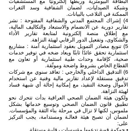
البطاقة البيومترية وربطها إلكترونيًا مع المستشفيات
وشبكة الصيدليات، لضمان الشفافية وسد الثغرات
الممكنة في التلاعب بالبيانات.
4) إشراك المجتمع المدني والشفافية المفتوحة : نشر
تقارير دورية عن الانضمام والاستبعاد والتكاليف المالية،
مع إطلاق منصة إلكترونية لمتابعة تقارير الأداء
والشكاوى، وتفعيل الدور الرقابي لهيئة النزاهة.
5) تنويع مصادر التمويل بعقود استثمارية آمنة : مشاريع
استثمارية تحقق عائدًا ثابتًا ويعاد ضخه في توفير خدمات
صحية، كإقامة وحدات طبية استثمارية أو تعاون مع
القطاع الخاص بشروط واضحة وموثّقة.
6) التدقيق الداخلي والخارجي : تعاقد سنوي مع شركات
تدقيق مستقلة لإعداد تقارير مالية وفنية عن استخدام
الأموال وصحة التنفيذ، مع إمكانية إحالة أي شبهة فساد
لهيئة النزاهة.
ولكون هيئة الضمان الصحي العراقية بدأت تتحرك نحو
تطبيق قانون الضمان الصحي وتوسيع خدماتها بشكل
ملموس، لكنها لا تزال في مرحلة بناء الثقة والمؤسسات.
لضمان أن تصبح هيئة فعالـة ومستدامة، يجب التركيز
على:
• حوكمة قوية تدعمها مؤسسات رقابية مستقلة.