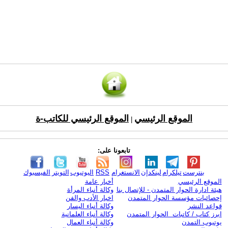
الموقع الرئيسي
الموقع الرئيسي للكاتب-ة
|
تابعونا على:
بنترست
تيلكرام
لينكدإن
الانستغرام
RSS
اليوتيوب
التويتر
الفيسبوك
الموقع الرئيسي
أخبار عامة
هيئة ادارة الحوار المتمدن - للإتصال بنا
وكالة أنباء المرأة
إحصائيات مؤسسة الحوار المتمدن
اخبار الأدب والفن
قواعد النشر
وكالة أنباء اليسار
ابرز كتاب / كاتبات الحوار المتمدن
وكالة أنباء العلمانية
يوتيوب التمدن
وكالة أنباء العمال