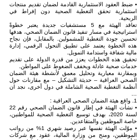
• ضبط العقود الاستثمارية القادمة لضمان تقديم منتجات
استثمارية تحقق التغطية الصحية دون إفراط في
الربحية.
تعاقد الهيئة مع 5 مستشفيات جديدة يعتبر خطوةً
استراتيجية في مسار تنفيذ قانون الضمان الصحي، هدفها
تحسين جودة التغطية للمشمولين. بالمقابل، فإن نجاح
هذه الخطوة يعتمد على تطبيق التحول الرقمي، إدارة
مالية شفافة واستدامة التمويل.
تحقيق هذه الخطوات يعزز من قدرة الدولة على تقديم
خدمات صحية عادلة ويخفف الضغوط على المواطن.
وبمقارنة معيارية وتحليل معمق لأنشطة هيئة الضمان
الصحي العراقية – حديثة التشكيل – مع مقارنات حول
أنظمة التغطية الصحية الشاملة في دول أخرى، نجد ان
…
1. واقع هيئة الضمان الصحي العراقية :
• نشأت الهيئة في إطار قانون الضمان الصحي رقم 22
لسنة 2020، بهدف توسيع التغطية الصحية للمواطنين،
خاصة الموظفين والمتقاعدين.
• موّلت الهيئة نفسها عبر رصيد شهري 1% من رواتب
الموظفين، ومنح من وزارة المالية، عقود مع شركات