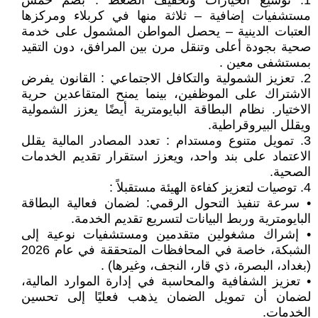
1. توسيع الخيارات وتخفيف الضغط : بضم خمس
مستشفيات إضافية – ثلاثة منها في كربلاء ومركزها
العتبات الدينية – يحصل المواطن المشمول على خدمة
صحية بجودة أعلى وتنقل مرن بين المرافق، دون التقيد
بمستشفى معين .
2. تعزيز الشمولية والتكافل الاجتماعي : القانون يفرض
الاشتراك على الموظفين، بينما يمنح المتقاعدين حرية
الاختيار. نظام البطاقة البايومترية أيضًا يعزز الشمولية
ويقلل البيروقراطية.
3. تمويل متنوع ومستدام : تعدد المصادر المالية يقلل
الاعتماد على بند واحد، ويعزز استقرار تقديم الخدمات
الصحية.
4. توصيات لتعزيز كفاءة الهيئة مستقبلاً :
• سرعة تنفيذ التحول الرقمي: لضمان فعالية البطاقة
البايومترية وربط البيانات لتسريع تقديم الخدمة.
• إشراك مشغولين متقدمين ومستشفيات نوعية إلى
الشبكة، خاصة في المحافظات المتحققة في عام 2026
(بغداد، البصرة، ذي قار، النجف، وغيرها) .
• تعزيز الشفافية والمحاسبة في إدارة الموارد المالية،
لضمان أن تمويل الضمان يذهب فعليًا إلى تحسين
الخدمات.