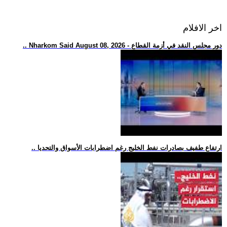
اخر الافلام
.. Nharkom Said August 08, 2026 - دور مجلس النقد في أزمة القطاع
.. ارتفاع طفيف بصادرات نفط الخليج رغم اضطرابات الأسواق والتحديا