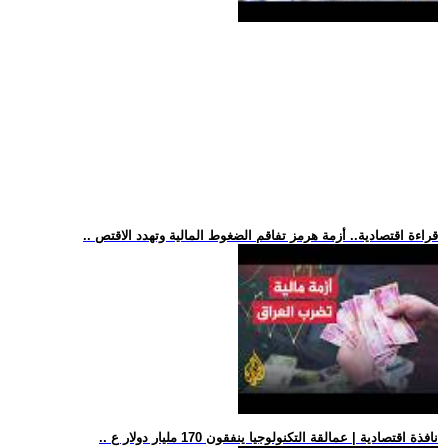
.. قراءة اقتصادية.. أزمة هرمز تفاقم الضغوط المالية وتهدد الاقتص
.. نافذة اقتصادية | عمالقة التكنولوجيا ينفقون 170 مليار دولار ع