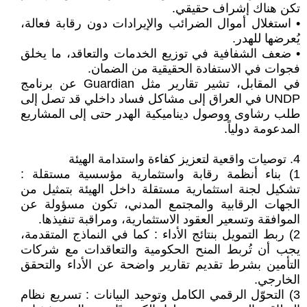
تكن هناك إشراف حقيقي.
• استغلال أموال الضرائب والإيرادات دون رقابة فعالة،
يُعرضها للهدر.
• ضعف الشفافية في توزيع الخدمات والتعاقد، ما يخلق
فجوات في الاستفادة الحقيقية من الضمان.
في المقابل، تشير تقارير مثل Guardian عن برنامج
UNDP في العراق إلى مشاكل فساد داخلي قد تصل إلى
طلب رشاوى ووصول ديناميكية الهدر حتى إلى المشاريع
المدعومة دولياً.
4. توصيات واقعية لتعزيز كفاءة واستدامة الهيئة
1) بناء أنظمة رقابة واستثمارية مؤسسية مستقلة :
تشكيل لجنة استثمارية مستقلة داخل الهيئة بتمثيل من
الجهات الرقابية والمجتمع المدني، تكون مسؤولة عن
الموافقة وتسعير العقود الاستثمارية، ومراقبة تنفيذها.
2) ربط التمويل بنتائج الأداء : كما في النماذج المتقدمة،
يجب أن تُربط المنح الحكومية والتعاقدات مع شركات
التأمين بشرط تقديم تقارير واضحة عن الأداء والتحقق
الخارجي.
3) التحوّل الرقمي الكامل وتوحيد البيانات : تسريع نظام