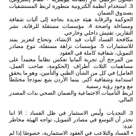
3. استخدام أنظمة الكترونية متطورة لربط المستشفيات
بصندوق الضمان
الحوكمة والرقابة هيئة جديدة بحاجة إلى آليات شفافة
ومساءلة واضحة 4. مؤسسات مستقلة للرقابة، نشر
التقارير، تفتيش داخلي وخارجي
مكافحة الفساد آليات قيد الإنشاء، وتحتاج لتعزيز يمتد
للاستثمارات 5. مؤسسات نزاهة مستقلة، تنوع مصادر
التمويل، شفافية كاملة في العقود
من المرجح أن تجربة ألمانيا تعكس نظاماً معتمداً على
مساهمات الثلاث أطراف (الحكومة، صاحب العمل،
العامل) في كل من الشأن الطبي والتأمين، وهو ما يحقق
استدامة وشفافية أكبر. بينما الأردن يتبع نموذجاً مختلطاً
مع وجود رؤية رسمية
لربط التأمينات الاجتماعية والضمان الصحي بذات المصدر
المالي.
3. التحديات ولُبس الاستثمار في ظل الفساد : الا اننا
نحذر أن التوسع في مصادر التمويل، تواجه الهيئة مخاطر
عدة:
• الفساد والتلاعب في العقود الاستثمارية، خصوصًا إذا لم