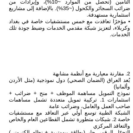
التأمين (تحصل من الموارد ~10%)، وإيرادات من
ضرائب السجائر والكحول (~35%). بالإضافة إلى مشاريع
استثمارية مستهدفة.
• مؤخرًا تعاقدت مع خمس مستشفيات خاصة في بغداد
وكربلاء، لتعزيز شبكة مقدمي الخدمات وضبط جودة تلك
الخدمات.
2. مقارنة معيارية مع أنظمة مشابهة
بُعد العراق (الضمان الصحي) دول نموذجية (مثل الأردن
وألمانيا)
نموذج التمويل مساهمة الموظف + منح + ضرائب +
استثمارات 1. تركيبة تمويل متعددة تشمل مساهمات
صاحب العمل والعامل، وضرائب عامة
الشبكة الطبية توسع أولي عبر التعاقد مع مستشفيات
خاصة 2. شبكات متطورة تشمل القطاعين العام والخاص
والتعاقد المركزي
التحوّل الرقمي جارٍ (بطاقة بيومترية + نظام إلكتروني)