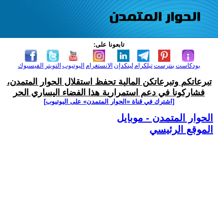
تابعونا على:
بودكاست
بنترست
تيلكرام
لينكدإن
الانستغرام
اليوتيوب
التويتر
الفيسبوك
تبرعاتكم وتبرعاتكن المالية تحفظ استقلال الحوار المتمدن،
فشاركونا في دعم استمرارية هذا الفضاء اليساري الحر
[اشترك في قناة ‫«الحوار المتمدن» على اليوتيوب]
الحوار المتمدن - موبايل
الموقع الرئيسي