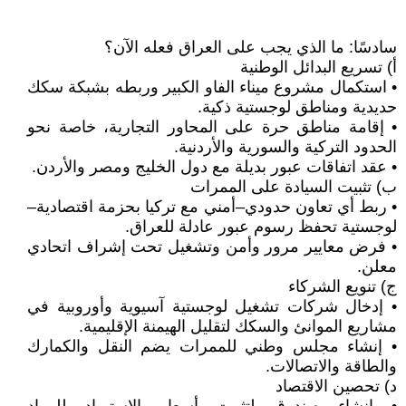
سادسًا: ما الذي يجب على العراق فعله الآن؟
أ) تسريع البدائل الوطنية
• استكمال مشروع ميناء الفاو الكبير وربطه بشبكة سكك
حديدية ومناطق لوجستية ذكية.
• إقامة مناطق حرة على المحاور التجارية، خاصة نحو
الحدود التركية والسورية والأردنية.
• عقد اتفاقات عبور بديلة مع دول الخليج ومصر والأردن.
ب) تثبيت السيادة على الممرات
• ربط أي تعاون حدودي–أمني مع تركيا بحزمة اقتصادية–
لوجستية تحفظ رسوم عبور عادلة للعراق.
• فرض معايير مرور وأمن وتشغيل تحت إشراف اتحادي
معلن.
ج) تنويع الشركاء
• إدخال شركات تشغيل لوجستية آسيوية وأوروبية في
مشاريع الموانئ والسكك لتقليل الهيمنة الإقليمية.
• إنشاء مجلس وطني للممرات يضم النقل والكمارك
والطاقة والاتصالات.
د) تحصين الاقتصاد