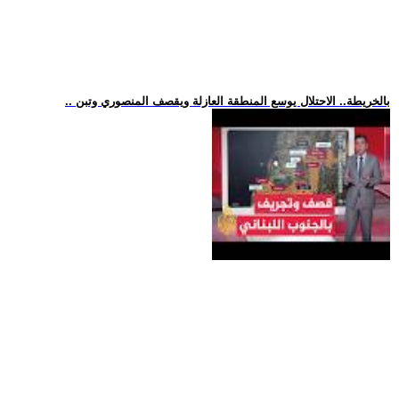
.. بالخريطة.. الاحتلال يوسع المنطقة العازلة ويقصف المنصوري وتبن