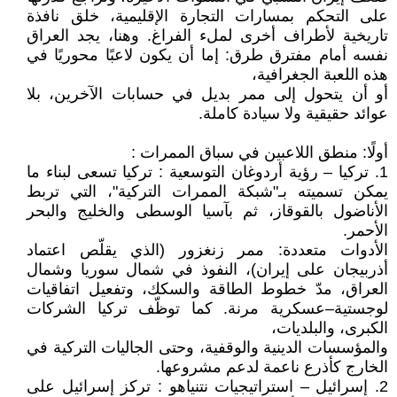
على التحكم بمسارات التجارة الإقليمية، خلق نافذة
تاريخية لأطراف أخرى لملء الفراغ. وهنا، يجد العراق
نفسه أمام مفترق طرق: إما أن يكون لاعبًا محوريًا في
هذه اللعبة الجغرافية،
أو أن يتحول إلى ممر بديل في حسابات الآخرين، بلا
عوائد حقيقية ولا سيادة كاملة.
أولًا: منطق اللاعبين في سباق الممرات :
1. تركيا – رؤية أردوغان التوسعية : تركيا تسعى لبناء ما
يمكن تسميته بـ"شبكة الممرات التركية"، التي تربط
الأناضول بالقوقاز، ثم بآسيا الوسطى والخليج والبحر
الأحمر.
الأدوات متعددة: ممر زنغزور (الذي يقلّص اعتماد
أذربيجان على إيران)، النفوذ في شمال سوريا وشمال
العراق، مدّ خطوط الطاقة والسكك، وتفعيل اتفاقيات
لوجستية–عسكرية مرنة. كما توظّف تركيا الشركات
الكبرى، والبلديات،
والمؤسسات الدينية والوقفية، وحتى الجاليات التركية في
الخارج كأذرع ناعمة لدعم مشروعها.
2. إسرائيل – استراتيجيات نتنياهو : تركز إسرائيل على