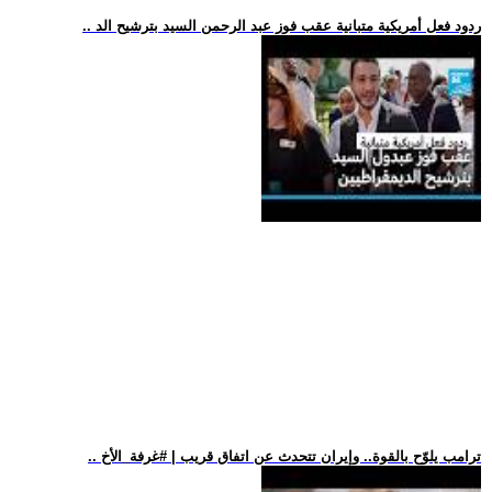
.. ردود فعل أمريكية متبانية عقب فوز عبد الرحمن السيد بترشيح الد
.. ترامب يلوّح بالقوة.. وإيران تتحدث عن اتفاق قريب | #غرفة_الأخ