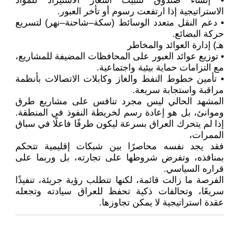
• إنشاء صندوق لتثبيت أسعار الاستيراد للمواد
الاستراتيجية إذا ارتفعت رسوم أو تأخر العبور.
• دعم النقل متعدد الوسائط (سكة–شاحنة–نهر) لتسريع
حركة البضائع.
هـ) إدارة العوائد والمخاطر
• توزيع عوائد العبور على المحافظات المضيفة للمشاريع،
مع التزامات حماية بيئية واجتماعية.
• تأمين خطوط النفط والغاز وكابلات الاتصالات بأنظمة
مراقبة واستجابة سريعة.
المشهد الحالي ليس مجرد تنافس على مشاريع طرق
وموانئ، بل هو إعادة رسم لخريطة النفوذ في المنطقة.
إذا لم يتحرك العراق بسرعة ليكون طرفًا فاعلًا في سباق
الممرات،
فقد يجد نفسه محاصرًا بين شبكات إقليمية تتحكم
بمنافذه، وتفرض شروطها على تجارته، بل وربما على
قراره السياسي.
الفرصة ما زالت قائمة، لكنها تتطلب رؤية جريئة، تنفيذًا
سريعًا، وتحالفات ذكية تحفظ للعراق سيادته وتجعله
عقدة استراتيجية لا يمكن تجاوزها.