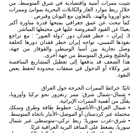
تثبيت ممرات أمنية واقتصادية في شرق المتوسط، من
خلال ربط موارد الغاز والكابلات البحرية بموانئ وممرات
نحو أوروبا والهند، بالتعاون مع اليونان وقبرص .
كما تبحث عن عمق جغرافي يمنحها قدرة مناورة أكبر
بعيدًا عن القيود المفروضة عليها في محيطها المباشر.
3. إيران – خطر فقدان دور “دولة العبور” : مع تراجع
نفوذها النسبي، تواجه إيران خطر فقدان دورها كحلقة
وصل تجارية بين آسيا الوسطى والقوقاز من جهة،
والخليج وشرق المتوسط من جهة أخرى.
هذا الضعف قد يدفعها إلى تعطيل المشاريع المنافسة
عبر وكلاء أو الدخول في صفقات محدودة لحفظ بعض
النفوذ.
ثانيًا: خرائط الممرات الحرجة حول العراق
• شمال–شمال شرق: ممر زنغزور نحو تركيا وأوروبا،
يقلّل من أهمية الممرات الإيرانية.
• شمال العراق–الأناضول: خطوط طاقة وطرق وسكك
محتملة عبر كردستان أو الموصل–الأنبار باتجاه المتوسط.
• شرق–غرب سوريا: ربط تركي–متوسطي عبر شمال
سوريا، يضغط على المنافذ البرية العراقية غربًا.