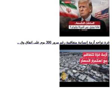
.. غزة تواجه أزمة إنسانية متفاقمة رغم مرور 300 يوم على اتفاق وق