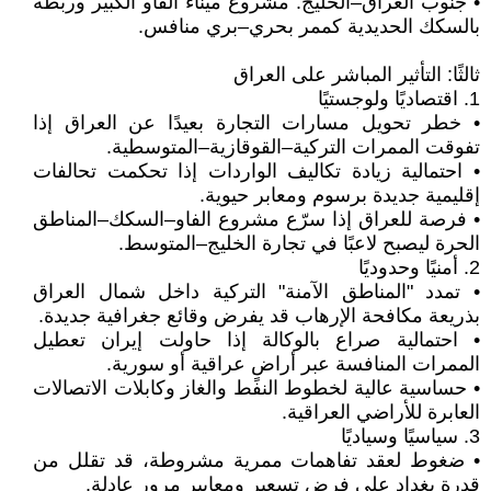
• جنوب العراق–الخليج: مشروع ميناء الفاو الكبير وربطه
بالسكك الحديدية كممر بحري–بري منافس.
ثالثًا: التأثير المباشر على العراق
1. اقتصاديًا ولوجستيًا
• خطر تحويل مسارات التجارة بعيدًا عن العراق إذا
تفوقت الممرات التركية–القوقازية–المتوسطية.
• احتمالية زيادة تكاليف الواردات إذا تحكمت تحالفات
إقليمية جديدة برسوم ومعابر حيوية.
• فرصة للعراق إذا سرّع مشروع الفاو–السكك–المناطق
الحرة ليصبح لاعبًا في تجارة الخليج–المتوسط.
2. أمنيًا وحدوديًا
• تمدد "المناطق الآمنة" التركية داخل شمال العراق
بذريعة مكافحة الإرهاب قد يفرض وقائع جغرافية جديدة.
• احتمالية صراع بالوكالة إذا حاولت إيران تعطيل
الممرات المنافسة عبر أراضٍ عراقية أو سورية.
• حساسية عالية لخطوط النفط والغاز وكابلات الاتصالات
العابرة للأراضي العراقية.
3. سياسيًا وسياديًا
• ضغوط لعقد تفاهمات ممرية مشروطة، قد تقلل من
قدرة بغداد على فرض تسعير ومعايير مرور عادلة.