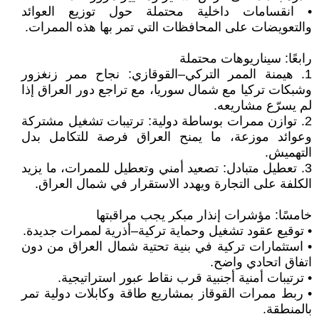
• انقسامات داخلية محتملة حول توزيع العوائد
والتعويضات على المحافظات التي تمر بها هذه الممرات.
رابعًا: سيناريوهات محتملة
1. هيمنة الممر التركي–القوقازي: نجاح ممر زنغزور
وشبكات تركيا مع شمال سوريا، مع تراجع دور العراق إذا
لم يسرّع مشاريعه.
2. توازن ممرات بوساطة دولية: ترتيبات تشغيل مشتركة
وعوائد موزعة، ما يمنح العراق فرصة للتكامل بدل
التهميش.
3. تعطيل متبادل: تصعيد أمني وتعطيل للممرات، ما يزيد
الكلفة على التجارة ويهدد الاستقرار في شمال العراق.
خامسًا: مؤشرات إنذار مبكر يجب مراقبتها
• توقيع عقود تشغيل وحماية تركية–أذرية لممرات جديدة.
• استثمارات تركية في بنية تحتية شمال العراق من دون
اتفاق اتحادي واضح.
• ترتيبات أمنية أجنبية قرب نقاط عبور استراتيجية.
• ربط ممرات القوقاز بمشاريع طاقة وكابلات دولية تمر
بالمنطقة.