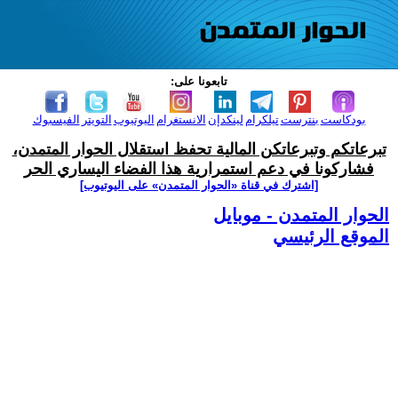
تابعونا على:
بودكاست
بنترست
تيلكرام
لينكدإن
الانستغرام
اليوتيوب
التويتر
الفيسبوك
تبرعاتكم وتبرعاتكن المالية تحفظ استقلال الحوار المتمدن،
فشاركونا في دعم استمرارية هذا الفضاء اليساري الحر
[اشترك في قناة ‫«الحوار المتمدن» على اليوتيوب]
الحوار المتمدن - موبايل
الموقع الرئيسي