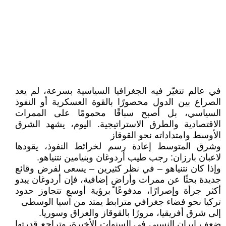
في عالم تتغيّر فيه الجغرافيا السياسية بسرعة، لم يعد
الصراع بين الدول محصورًا بالقوة العسكرية أو النفوذ
السياسي، بل أصبح سباقًا محمومًا على الممرات
الاقتصادية والطرق الاستراتيجية. اليوم، يشهد الشرق
الأوسط وامتداداته نحو القوقاز
وشرق المتوسط إعادة رسم لخرائط النفوذ، يقودها
لاعبان بارزان: رجب طيب أردوغان وبنيامين نتنياهو.
وإذا كان نتنياهو – في نظر كثيرين – يسعى لفرض وقائع
جديدة بحثًا عن ممرات وأراضٍ إضافية، فإن أردوغان يبدو
أكثر جرأة وإصرارًا، مدفوعًا برؤية أوسع تتجاوز حدود
تركيا نحو فضاء جغرافي مترابط يمتد من آسيا الوسطى
إلى شرق أفريقيا، مرورًا بالقوقاز والعراق وسوريا.
ضعف إيران النسبي في السنوات الأخيرة، وتراجع قدرتها