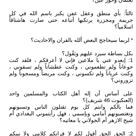
بغلمان وحور عيّن؟
ثالثاً: بأي منطق وعقل عفن يكبر باسم الله في كل
جريمة ومجزرة يرتكبها أتباعه حتى صارت هاشتاقاً
اسلامياً؟
* لربما سيحاجج البعض ألله بالقران والاحاديث؟
بكل بساطة سيرد عليهم ويَقُول؟
1: إبعدو عني يا ملاعين فإني لا أعرفكم ، فلقد كنت
جوعاناً ولم تطعموني ، وكنت عطشاناً ولم تسقوني ،
وكنت عرياناً ولم تكسوني ، وكنت مريضاً ومسجوناً ولم
تزوروني؟
على أساس أن إله أهل الكتاب والمسلمين واحد
(العنكبوت 46 شريف)؟
فما بالكم وانتم كل يوم تقتلون الناس وتسبونهم
وتغتصبونهم أمامي وبإسمي ، فهل رأيتموني البغدادي أم
شيخ الازهر أم الجولاني يا معاتيه؟
2: الحق الحق أقول لكم لا قرانكم كلامي ولا نبيكم