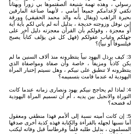
رسولي ، وهذه تهمة شنيعة ألصقتموها بي زوراً وبهتاناً
تكفي لإعدامكم جميعاً أمامي ، لأنهما صناعة المارقين
بحيرة الراهب (ويقال بأنه والد محمد الحقيقي) وورقة
إبن نوفل وزوجته خديجة ، بدليل أنه لم ياتي لكم بأية أية
أو معجزة ، وقولكم بأن القرأن معجزته دليل أخر على
جهلكم وغياب عقولكم (فهل كل مَن يؤلف كتاباً يصبح
فيلسوفاً أو نبياًً)؟
3: كيف يرذل اليهود نبياً ينتظرونه منذ ألاف السنين ما لم
يكن كاذباً ومزيفاً ، خاصة وأن صفاة ومواصفاة الذي
ينتظرونه لا تنطبق على نبيكم ، وهل نسيتم إختبار المرأة
اليهودية له عندما قامت بتسميمه؟
4: لماذا لم يحاجج نبيكم يهود ونصارى زمانه عندما كانت
التوراة والانجيل بين يديه ، أم أن تسميم المرأة اليهودية
له فضحه؟
5: إن كانت أميته نسبة إلى ألأمم فهذا منطقي ومعقول
أما نسبها لجهله بالقرأءة والكتابة فهذه كذبة أخرى صدقها
المسلمون ، بدليل طلبه قلماًً وقرطاساً قبل وفاته ليكتب