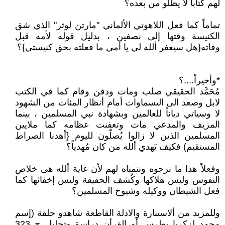
لهم كتاباً لا يظلو من بعده؟
تماماً كما فعل اللاهوتي الألماني "مارتن لوثر" الذي شق
الكنيسة وقتها إلى نصفين ، بدليل قوله لأمه قبل
وفاته{هل سيغفر ألله لي يا أمي ما فعلته بحق كنيستي}؟
*وأخيراً....؟
مُحَمَّد الحقيقي صلب ومات ودفن وقام كما في الكتب
لابل وصعد الى الىسماوات أمام أنظار المئات من الشهود
لا وسياتي دياناً للعالمين وبشهادة نبي المسلمين ، بينما
المزيف والمدعي مات وتعفنت عظامه كما ملايين
المسلمين الذين لا زالوا يُصلّون لليوم {أهدنا الصراط
المستقيم) فكيف يَهدي ألله من كان مُهدياً؟
وفعلاً هذا ما نرجوه ونتمناه لهم لأن غاية ألله هى خلاص
النفوس وليس هلاكها وكُشف الحقيقة وليس إخفائها كما
فعل الشيطان ووكيله وشيوخ المسلمين؟
وللمزيد من ألاستنارة والادلة القاطعة شاهدو حلقة (إسم
محمد لزكريا بطرس أو القرأن دراسة وتحليل ح 323