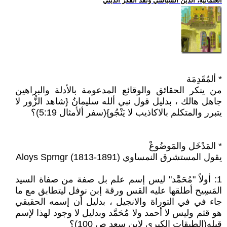
العلمانية، الدين السياسي ونقد الفكر الديني
* ألمُقَدِمَة
من ينكر الحقائق والوقائع المدعومة بالأدلة والبراهين
جاهل هالك ، بدليل قول نبي ألله سليمانُ {شاهد الزُّور لا
يتبرر والمتكلم بالاكاذيب لا يَنْجُو}(سفر ألأمثال 5:19)؟
* المَدْخَل والمَوضُوعْ
يقول المستشرق النمساوي (Aloys Sprngr (1813-1891
1: أولاً "مُحَمَّد" ليس إسم علم بل صفة من صفاة السيد
المَسِيح أطلقها عليه القس ورقة إبن نوفل ليتطابق مع ما
جاء في في التوراة والانجيل ، بدليل أن إسمه الحقيقي
هو قثم وليس لا أحمد ولا مُحَمَّد وبدليل لا وجود لهذا لإسم
قبله(الطبقات الكبرى لإبن سعد ص 100)؟