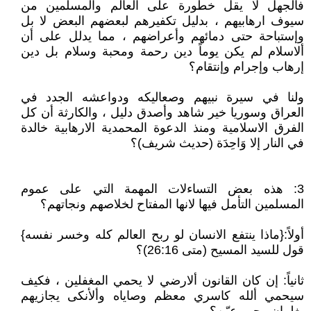
فالجهل لا يقل خطورة على العالم والمسلمين من
سيوف ارهابيهم ، بدليل تكفيرهم لبعضهم البعض لا بل
وإستباحة حتى دمائهم وأعراضهم ، مما يدلل على أن
ألاسلام لم يكن يوماً دين رحمة ومحبة وسلام بل دين
إرهاب وإجرام وإنتقام؟
ولنا في سيرة نبيهم وصعاليكه ودواعشه الجدد في
العراق وسوريا خير شاهد وأصدق دليل ، والكارثة أن كل
الفرق الاسلامية ومنذ الدعوة المحمدية الارهابية خالدة
في النار إلا وَاحِدَة (حديث شريف)؟
3: هذه بعض التساءلات المهمة التي على عموم
المسلمين التأمل فيها لانها المفتاح لخلاصهم ونجاتهم؟
أولاً:{ماذا ينتفع الانسان لو ربح العالم كله وخسر نفسه}
قول للسيد المسيح (متى 26:16)؟
ثانياً: إن كان القانون ألارضي لا يحمي المغفلين ، فكيف
سيحمي ألله كاسري معظم وصاياه وألأنكى يجازيهم