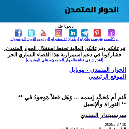
تابعونا على:
بودكاست
بنترست
تيلكرام
لينكدإن
الانستغرام
اليوتيوب
التويتر
الفيسبوك
تبرعاتكم وتبرعاتكن المالية تحفظ استقلال الحوار المتمدن،
فشاركونا في دعم استمرارية هذا الفضاء اليساري الحر
[اشترك في قناة ‫«الحوار المتمدن» على اليوتيوب]
الحوار المتمدن - موبايل
الموقع الرئيسي
** قُثم أم مُحَمَّد إسمه ... وَهَل فعلاً مَوجودُ فَي
التوراة وألإنجيل **
سرسبيندار السندي
2025 / 8 / 10