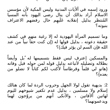
ورود إسمه في ألأيات المدنية وليس المكية لأن مؤسس
الاسلام أراد بذالك أن ينال رضى اليهود بأنه المسيا
المُنتظر بدليل إنقلابه عَلَيهِم حال رفضهم الاعتراف
بنبوته؟
وما تسميم المرأة اليهودية له إلا رغبة منهم في كشف
حقيقة دعوته ، بدليل قولها له (إن كنت حقاً نبياً من عند
الله فإن السم لن يؤثر فيك)؟
والمسكين إعترف ليس فقط بتسميمها له ًبل وأيضاً
بظلاله وتضليله لأتباعه بدليل قوله لمن حوله قبل وفاته
{هاتو لي قلماً وقرطاساً لأكتب لكم كتاباً لا تضلو من
بعده}؟
2: بديهية تقول لولا الجهل وحروب الردة لما كان هنالك
إسلام ولا مسلمين ، بدليل عدم تكفير شيوخهم لليوم
لهاتين ألأفاتين ، والأنكى أنهم من يروّجون لهما
ويدعمونهما؟