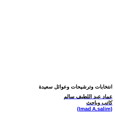
انتخابات وترشيحات وعوائل سعيدة
عماد عبد اللطيف سالم
كاتب وباحث
(Imad A.salim)