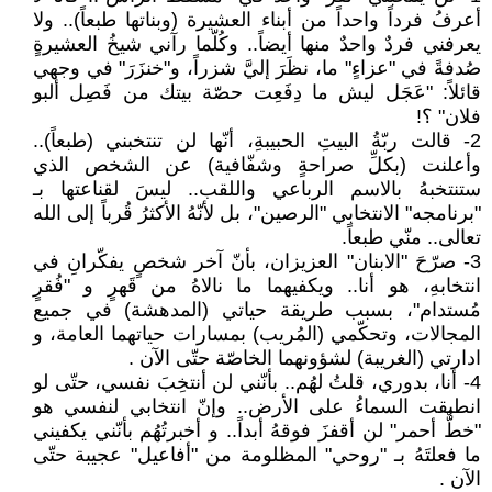
أعرفُ فرداً واحداً من أبناء العشيرة (وبناتها طبعاً).. ولا
يعرفني فردٌ واحدٌ منها أيضاً.. وكُلّما رآني شيخُ العشيرةٍ
صُدفةً في "عزاءٍ" ما، نظَرَ إليَّ شزراً، و"خنزَرَ" في وجهي
قائلاً: "عَجَل ليش ما دِفَعِت حصّة بيتك من فَصِل ألبو
فلان" ؟!
2- قالت ربّةُ البيتِ الحبيبةِ، أنّها لن تنتخبني (طبعاً)..
وأعلنت (بكلِّ صراحةٍ وشفّافية) عن الشخص الذي
ستنتخبهُ بالاسم الرباعي واللقب.. ليسَ لقناعتها بـ
"برنامجه" الانتخابي "الرصين"، بل لأنّهُ الأكثرُ قُرباً إلى الله
تعالى.. منّي طبعاً.
3- صرّحَ "الابنان" العزيزان، بأنّ آخر شخصٍ يفكّرانِ في
انتخابهِ، هو أنا.. ويكفيهما ما نالاهُ من قَهرٍ و "فُقرٍ
مُستدام"، بسبب طريقة حياتي (المدهشة) في جميع
المجالات، وتحكّمي (المُريب) بمسارات حياتهما العامة، و
ادارتي (الغريبة) لشؤونهما الخاصّة حتّى الآن .
4- أنا، بدوري، قلتُ لهُم.. بأنّني لن أنتخِبَ نفسي، حتّى لو
انطبقت السماءُ على الأرض.. وإنّ انتخابي لنفسي هو
"خطٌّ أحمر" لن أقفزَ فوقهُ أبداً.. و أخبرتُهُم بأنّني يكفيني
ما فعلتَهُ بـ "روحي" المظلومة من "أفاعيل" عجيبة حتّى
الآن .