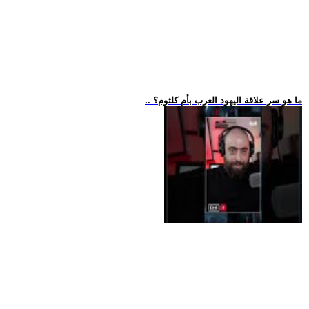
.. ما هو سر علاقة اليهود العرب بأم كلثوم؟