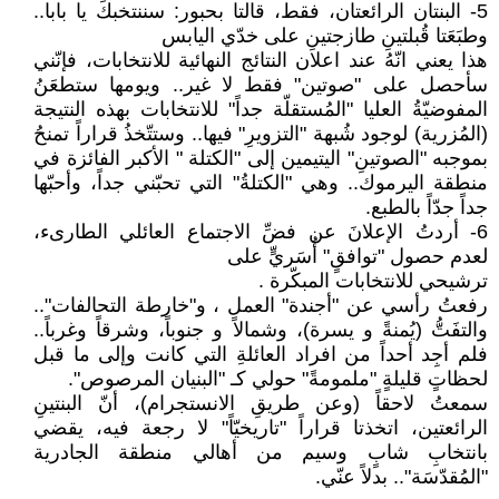
5- البنتان الرائعتان، فقط، قالتا بحبور: سننتخبكَ يا بابا..
وطبَعَتا قُبلتينِ طازجتينِ على خدّي اليابس
هذا يعني انّهُ عند اعلان النتائج النهائية للانتخابات، فإنّني
سأحصل على "صوتين" فقط لا غير.. ويومها ستطعَنُ
المفوضيّةُ العليا "المُستقلّة جداً" للانتخابات بهذه النتيجة
(المُزرية) لوجود شُبهة "التزويرِ" فيها.. وستتّخذُ قراراً تمنحُ
بموجبه "الصوتينِ" اليتيمين إلى "الكتلة " الأكبر الفائزة في
منطقة اليرموك.. وهي "الكتلةُ" التي تحبّني جداً، وأحبّها
جداً جدّاً بالطبع.
6- أردتُ الإعلانَ عن فضِّ الاجتماع العائلي الطارىء،
لعدم حصول "توافقٍ" أُسَريٍّ على
ترشيحي للانتخابات المبكّرة .
رفعتُ رأسي عن "أجندة" العمل ، و"خارطة التحالفات"..
والتفَتُّ (يُمنةً و يسرة)، وشمالاً و جنوباً، وشرقاً وغرباً..
فلم أجِد أحداً من افراد العائلةِ التي كانت وإلى ما قبل
لحظاتٍ قليلةٍ "ملمومةً" حولي كـ "البنيان المرصوص".
سمعتُ لاحقاً (وعن طريقِ الانستجرام)، أنّ البنتينِ
الرائعتين، اتخذتا قراراً "تاريخيّاً" لا رجعة فيه، يقضي
بانتخابِ شابٍ وسيم من أهالي منطقة الجادرية
"المُقدّسَة".. بدلاً عنّي.