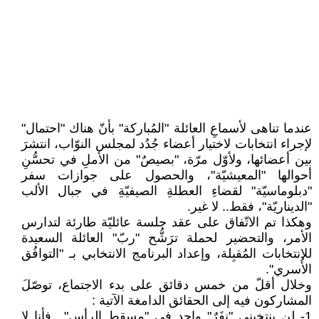
عندما تناهى لأسماعِ العائلة "المُباركة" بأنّ هناك "احتمال"
لإجراء انتخابات لاختيار أعضاء جُدُد لمجلس النوّاب، انتشرَ
بين أعضائها، ولأوّل مرّة، "بصيصٌ" من الأملِ في تحسُّنِ
أحوالها "المعيشيّة"، والحصول على جوازات سفر
"دبلوماسيّة" لقضاءِ العطلةِ الصيفيّةِ في جبال الألب
"الديناريّة"، فقط.. لا غير.
وهكذا تم الاتّفاق على عقد جلسة عائليّة طارئة لتدارس
الأمر، والتحضير لحملة ترَشُّح "ربّ" العائلة السعيدة
للانتخابات المُقبِلة، وإعداد البرنامج الانتخابي بـ "التوافُق
الأُسري".
وخلال أقلّ من خمس دقائق على بدء الاجتماع، توصّلَ
المشاركون فيه إلى الحقائق الدامغة الآتية :
1- لن ينتخبني "نفَرٌ" واحد في "مسقط الرأس".. فأنا لا