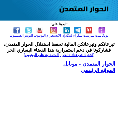
تابعونا على:
بودكاست
بنترست
تيلكرام
لينكدإن
الانستغرام
اليوتيوب
التويتر
الفيسبوك
تبرعاتكم وتبرعاتكن المالية تحفظ استقلال الحوار المتمدن،
فشاركونا في دعم استمرارية هذا الفضاء اليساري الحر
[اشترك في قناة ‫«الحوار المتمدن» على اليوتيوب]
الحوار المتمدن - موبايل
الموقع الرئيسي