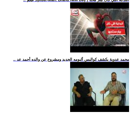
.. محمد عدوية يكشف كواليس ألبومه الجديد ومشروع عن والده أحمد عد