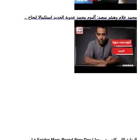
.. محمد علام وهيثم سعيد: ألبوم محمد عدوية الجديد استكمالا لنجاح
.. فيلم Spider-Man: Brand New Day | البداية اللي كان بيتر محتا