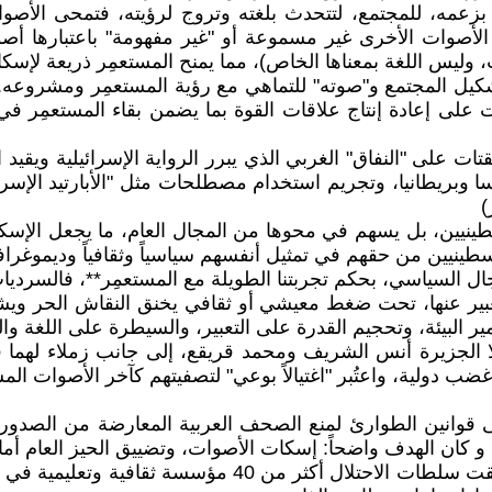
 بزعمه، للمجتمع، لتتحدث بلغته وتروج لرؤيته، فتمحى الأصوا
أصوات الأخرى غير مسموعة أو "غير مفهومة" باعتبارها أصوات 
ت، وليس اللغة بمعناها الخاص)، مما يمنح المستعمِر ذريعة لإسكا
ة تشكيل المجتمع و"صوته" للتماهي مع رؤية المستعمِر ومشروع
على إعادة إنتاج علاقات القوة بما يضمن بقاء المستعمِر في 
يقتات على "النفاق" الغربي الذي يبرر الرواية الإسرائيلية ويقي
جه. (حظر فعاليات BDS في ألمانيا وفرنسا وبريطانيا، وتجريم استخدام مصطلحات مثل 
)
سطينيين، بل يسهم في محوها من المجال العام، ما يجعل الإسك
سطينيين من حقهم في تمثيل أنفسهم سياسياً وثقافياً وديموغرافيا
ل السياسي، بحكم تجربتنا الطويلة مع المستعمِر**، فالسرديات
تعبير عنها، تحت ضغط معيشي أو ثقافي يخنق النقاش الحر ويش
ير البيئة، وتحجيم القدرة على التعبير، والسيطرة على اللغة وال
 عشر من آب الجاري 2025، قُتل مراسلا الجزيرة أنس الشريف ومحمد قريقع، إلى
غضب دولية، واعتُبر "اغتيالاً بوعي" لتصفيتهم كآخر الأصوات ال
ت الإدارة البريطانية في فلسطين (1920–1948) على قوانين الطوارئ لمنع الصحف الع
ة، و كان الهدف واضحاً: إسكات الأصوات، وتضييق الحيز العام أ
** في الانتفاضة الأولى (1987–1993)، على سبيل المثال، أغل