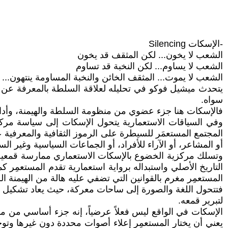
-الإسكات Silencing
الشعب لا يخون... لكن المثقف قد يخون
الشعب لا يساوم... لكن النخبة قد تساوم
الشعب لا يموت... المثقف الخائن والنخبة المساومة ينتهون... إلى
يتحدث ميشيل فوكو في تحليله لعلاقة السلطة بالمعرفة عن آل
سواه.
فالإسكات هنا جزء عضوي من منظومة السلطة والهيمنة، وأداة 
وفي السياقات الاستعمارية يتحول الإسكات إلى سياسة مركزي
المجتمع المستعمَر للسيطرة على الرموز الثقافية والمعرفية ع
أو المشاعر، أو الآراء للأفراد، أو الجماعات السياسية وغير ال
وتسلك مركزية الخضوع بالإسكات الاستعماري ممارسة قمعية 
التاريخ الأصلي واستبداله برواية استعمارية تقدم المستعمِر
المستعمِر مغرم بالقوانين التي تضفي عليه هالة من الهيمنة ال
فتتحول اللغة والصورة إلى ساحات معركة، حيث يعاد تشكيل المف
لتبرير قمعه.
الإسكات في الواقع ليس فعلاً عرضياً، إنه جزء أساسي من مشر
يعني أن يختار المستعمِر إعلاء أصوات محددة دون غيرها وتوج