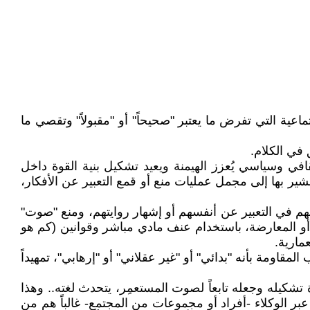
ية التي تفرض ما يعتبر "صحيحاً" أو "مقبولاً" وتقصي ما
في الكلام.
ي وسياسي يُعزز الهيمنة ويعيد تشكيل بنية القوة داخل
شير بها إلى مجمل عمليات منع أو قمع التعبير عن الأفكار،
 في التعبير عن أنفسهم أو إشهار روايتهم، ومنع "صوت"
ة أو المعارضة، باستخدام عنف مادي مباشر وقوانين (كم هو
مارية.
اومة بأنه "بدائي" أو "غير عقلاني" أو "إرهابي"، تمهيداً
شكيله وجعله تابعاً لصوت المستعمِر، يتحدث لغته.. وهذا
بر الوكلاء -أفراد أو مجموعات من المجتمع- غالباً هم من