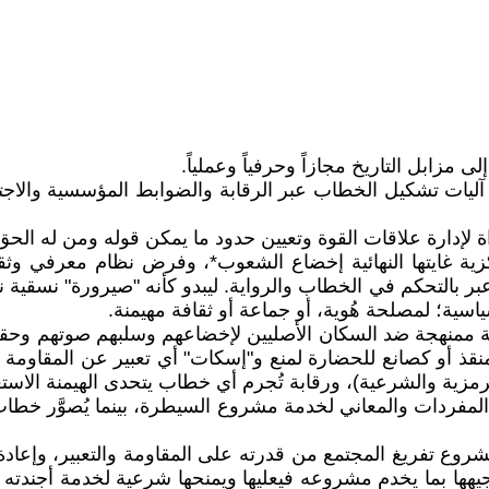
 مزابل التاريخ مجازاً وحرفياً وعملياً.
يات تشكيل الخطاب عبر الرقابة والضوابط المؤسسية والاجتماع
لإدارة علاقات القوة وتعيين حدود ما يمكن قوله ومن له الحق 
ة غايتها النهائية إخضاع الشعوب*، وفرض نظام معرفي وثقاف
بر بالتحكم في الخطاب والرواية. ليبدو كأنه "صيرورة" نسقية ن
سياسية؛ لمصلحة هُوية، أو جماعة أو ثقافة مهيمنة.
ممنهجة ضد السكان الأصليين لإخضاعهم وسلبهم صوتهم وحقهم
 كمنقذ أو كصانع للحضارة لمنع و"إسكات" أي تعبير عن المقاوم
رمزية والشرعية)، ورقابة تُجرم أي خطاب يتحدى الهيمنة الاستع
ردات والمعاني لخدمة مشروع السيطرة، بينما يُصوَّر خطاب المق
وع تفريغ المجتمع من قدرته على المقاومة والتعبير، وإعادة ت
يهها بما يخدم مشروعه فيعليها ويمنحها شرعية لخدمة أجندته ع