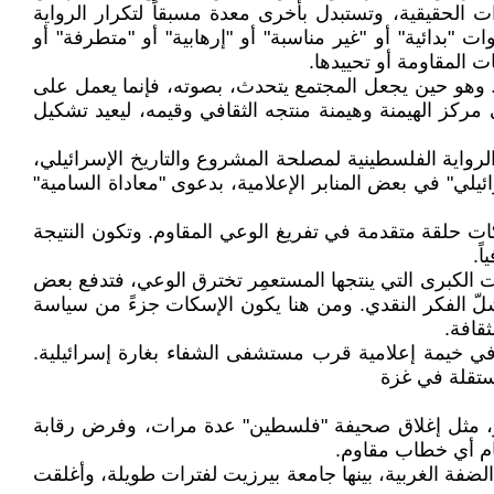
ت الحقيقية، وتستبدل بأخرى معدة مسبقاً لتكرار الرواية
"بدائية" أو "غير مناسبة" أو "إرهابية" أو "متطرفة" أو
ت المقاومة أو تحييدها.
ه. وهو حين يجعل المجتمع يتحدث، بصوته، فإنما يعمل على
مركز الهيمنة وهيمنة منتجه الثقافي وقيمه، ليعيد تشكيل
د الرواية الفلسطينية لمصلحة المشروع والتاريخ الإسرائيلي،
"الأبارتيد الإسرائيلي" في بعض المنابر الإعلامية، بدعوى "معاداة السامية"
ات حلقة متقدمة في تفريغ الوعي المقاوم. وتكون النتيجة
ً.
 الكبرى التي ينتجها المستعمِر تخترق الوعي، فتدفع بعض
لّ الفكر النقدي. ومن هنا يكون الإسكات جزءً من سياسة
ثقافة.
 جانب زملاء لهما في خيمة إعلامية قرب مستشفى الشفاء بغارة إسرائيلية.
مستقلة في غزة
ربية المعارضة من الصدور، مثل إغلاق صحيفة "فلسطين" عدة مرات، وفرض رقابة
مام أي خطاب مقاوم.
قت سلطات الاحتلال أكثر من 40 مؤسسة ثقافية وتعليمية في الضفة الغربية، بينها جامعة بيرزيت لفترات طويلة، وأغلقت