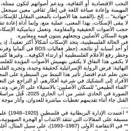
النخب الاقتصادية أو الثقافية، ويدعم أصواتهم لتكون ممثلة،
المهيمنة وإعادة صياغة اللغة في إطار ثقافي معين سيجعل ال
"جهادية" ... إلخ ،(القصد هنا الأصوات بالمعنى المقابل للإسكا
لا يبقى الإسكات، بهذا المعنى، عملية منع، وإنما أداة إعاد
حجب الأصوات الحقيقية والمقاومة. وتعمل ديناميكية الإسكات 
هوية السكان الأصليين ويجعلهم يتبنون قيمه ومعاييره.
في الحالة الفلسطينية، يتخذ الإسكات أشكالاً أكثر تعقيداً، إذ 
أو أحد أسبابه أو نتائ
وحظر رفع الأعلام الفلسطينية أو ارتداء الكوفية... وغيرها كثير
لا يكتفي هذا النفاق لا يكتفي بتهميش الأصوات المؤيدة للفل
النهائية: فرض الرواية الإسرائيلية كحقيقة وحيدة، وتجريد الفل
نحن نعلم عدم اقتصار تأثير هذا النمط من السيطرة على المجا
الأفراد إلى التشكيك في شرعية أفكارهم، أو التراجع عن ال
"الفناء الطبيعي" للسكان الأصليين: بالاستيلاء على الأرض، وتدم
الصورة في الحادي
القتل جاء أثناء تقديمهم تغطيات مباشرة للعدوان، وأثار موجة 
.....
* اعتمد
مسبقة على المقالات التي تنتقد الانتداب أو الهجرة الصهيوني