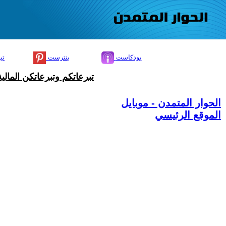
بودكاست
بنترست
تي
تبرعاتكم وتبرعاتكن المال
الحوار المتمدن - موبايل
الموقع الرئيسي