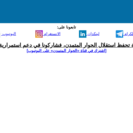
تابعونا على:
لكرام
لينكدإن
الانستغرام
اليوتيوب
ية تحفظ استقلال الحوار المتمدن، فشاركونا في دعم استمرارية 
[اشترك في قناة ‫«الحوار المتمدن» على اليوتيوب]