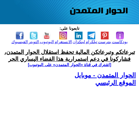
تابعونا على:
بودكاست
بنترست
تيلكرام
لينكدإن
الانستغرام
اليوتيوب
التويتر
الفيسبوك
تبرعاتكم وتبرعاتكن المالية تحفظ استقلال الحوار المتمدن،
فشاركونا في دعم استمرارية هذا الفضاء اليساري الحر
[اشترك في قناة ‫«الحوار المتمدن» على اليوتيوب]
الحوار المتمدن - موبايل
الموقع الرئيسي