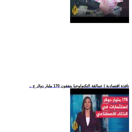
.. نافذة اقتصادية | عمالقة التكنولوجيا ينفقون 170 مليار دولار ع