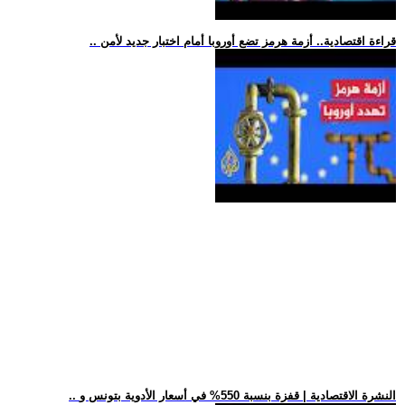
.. قراءة اقتصادية.. أزمة هرمز تضع أوروبا أمام اختبار جديد لأمن
.. النشرة الاقتصادية | قفزة بنسبة 550% في أسعار الأدوية بتونس و