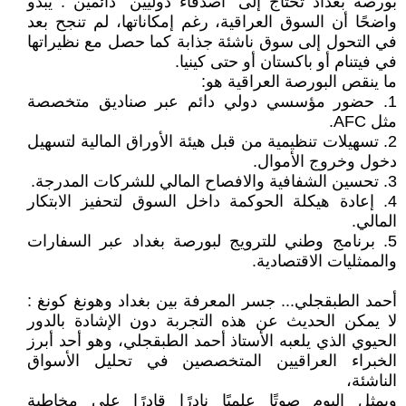
بورصة بغداد تحتاج إلى “أصدقاء دوليين” دائمين : يبدو
واضحًا أن السوق العراقية، رغم إمكاناتها، لم تنجح بعد
في التحول إلى سوق ناشئة جذابة كما حصل مع نظيراتها
في فيتنام أو باكستان أو حتى كينيا.
ما ينقص البورصة العراقية هو:
1. حضور مؤسسي دولي دائم عبر صناديق متخصصة
مثل AFC.
2. تسهيلات تنظيمية من قبل هيئة الأوراق المالية لتسهيل
دخول وخروج الأموال.
3. تحسين الشفافية والافصاح المالي للشركات المدرجة.
4. إعادة هيكلة الحوكمة داخل السوق لتحفيز الابتكار
المالي.
5. برنامج وطني للترويج لبورصة بغداد عبر السفارات
والممثليات الاقتصادية.
أحمد الطبقجلي... جسر المعرفة بين بغداد وهونغ كونغ :
لا يمكن الحديث عن هذه التجربة دون الإشادة بالدور
الحيوي الذي يلعبه الأستاذ أحمد الطبقجلي، وهو أحد أبرز
الخبراء العراقيين المتخصصين في تحليل الأسواق
الناشئة،
ويمثل اليوم صوتًا علميًا نادرًا قادرًا على مخاطبة