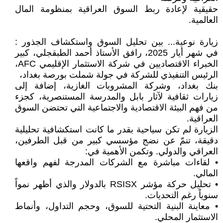
حقيقية لإعادة ربط السوق العراقية بمنظومة المال
العالمية.
زيارة نوعية... بين تحليل السوق واستكشاف الجذور :
في شهر أيار 2025، رافق الأستاذ أحمد الطبقجلي، كبير
الخبراء الاقتصاديين في شركة الاستثمار الإقليمي AFC،
الرئيس التنفيذي للشركة في جولة شملت بورصة بغداد،
بنك بغداد، وشركة المشروبات الغازية، إضافة إلى
زيارات ثقافية لآثار بابل والمدرسة المستنصرية، كجزء
من فهم البيئة الاقتصادية والاجتماعية التي تحتضن السوق
العراقية.
الزيارة لم تكن سياحية بقدر ما كانت استكشافية تحليلية
دقيقة، تنمّ عن نضج مؤسسي كبير من قبل الطرفين،
العراقي والدولي. وتكمن الأهمية في:
• لقاءات مباشرة مع الشركات المدرجة لفهم واقعها
المالي.
• تحليل حركة مؤشر RSISX بالدولار والذي أظهر نمواً
سنوياً رغم التحديات.
• معاينة البنية التحتية للسوق، وحجم التداول، وأنماط
الاستثمار المحلي.