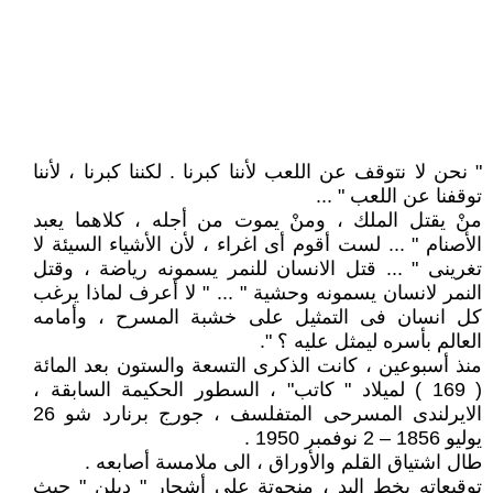
" نحن لا نتوقف عن اللعب لأننا كبرنا . لكننا كبرنا ، لأننا
توقفنا عن اللعب " ...
منْ يقتل الملك ، ومنْ يموت من أجله ، كلاهما يعبد
الأصنام " ... لست أقوم أى اغراء ، لأن الأشياء السيئة لا
تغرينى " ... قتل الانسان للنمر يسمونه رياضة ، وقتل
النمر لانسان يسمونه وحشية " ... " لا أعرف لماذا يرغب
كل انسان فى التمثيل على خشبة المسرح ، وأمامه
العالم بأسره ليمثل عليه ؟ ".
منذ أسبوعين ، كانت الذكرى التسعة والستون بعد المائة
( 169 ) لميلاد " كاتب" ، السطور الحكيمة السابقة ،
الايرلندى المسرحى المتفلسف ، جورج برنارد شو 26
يوليو 1856 – 2 نوفمبر 1950 .
طال اشتياق القلم والأوراق ، الى ملامسة أصابعه .
توقيعاته بخط اليد ، منحوتة على أشجار " دبلن " حيث