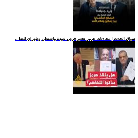
.. سياق الحدث | محادثات هرمز تختبر فرص عودة واشنطن وطهران للتفا