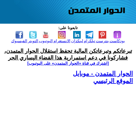
تابعونا على:
بودكاست
بنترست
تيلكرام
لينكدإن
الانستغرام
اليوتيوب
التويتر
الفيسبوك
تبرعاتكم وتبرعاتكن المالية تحفظ استقلال الحوار المتمدن،
فشاركونا في دعم استمرارية هذا الفضاء اليساري الحر
[اشترك في قناة ‫«الحوار المتمدن» على اليوتيوب]
الحوار المتمدن - موبايل
الموقع الرئيسي