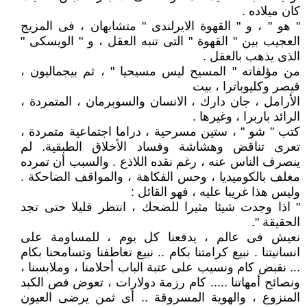
كان ميلاده .
" هو " ، و " القهوة الايرلندى " متشابهان ، فى المزيج
العجيب بين " القهوة " التى تنبه العقل ، و " الويسكى "
الذى يذهب بالعقل .
من مؤلفاته " المسيح ليس مسيحيا " ، ثم بيجماليون ،
قيصر وكليوباترا ، بيت
الأرامل ، جان دارك ، الانسان والسوبرمان ، المتمردة ،
الرائد باربرا ، وغيرها .
كتب " شو " ، ستين مسرحية ، دراما اجتماعية متمردة ،
تعرى تناقض وهشاشة وفساد الأخلاق الطبقية. لم
ينصرف الناس عنه ، رغم نقده اللاذع . والسبب أن تمرده
مغلف بالكوميديا ، وحس الفكاهة ، والمواقف الضاحكة .
وليس هذا غريبا عليه ، فهو القائل :
" اذا وجدت شيئا مثيرا للضحك ، انتظر قليلا حتى تجد
الحقيقة ".
نعيش فى عالم ، يدفعنا كل يوم ، للمساومة على
انسانيتنا . نبيع كرامتنا بكام .. نبيع تعاطفنا وتسامحنا بكام
... نقبض كام ونسيب على عتبة الباب أحلامنا ، وملابسنا ،
ونصائح أمهاتنا ..... كام رزمة دولارات ، تعوض فص الكبد
المنزوع ، والهوية المسروقة .. أى ثمن يرضى العيون