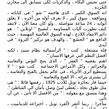
حتى تحبس البكاء ، والذكريات لكى تتسابق الى مخازن
الخُردة .
انه السوق الكبير ، الذى هاجمه " شو " فى كتاباته ،
ومواقفه . سوق كبير ، لا نعرف أوله من آخره ، لا يغلق
أبوابه ، 24 ساعة متواصلة . ولو كان معنا الآن ، لانتقد
كيف تطورت آليات المساومة ، لتصبح " اونلاين " . هو
دائم الانتقاد اللاذع ، لهذه السوق العالمية المهيمنة ، حيث
الدافع هو " الجشع " ، والهدف هو تركيز " الثروة " فى
أيدى
قلة مستغلة . كتب : " الرأسمالية نظام سيئ ، لكنه
أفضل النظم التى عرفها الانسان ".
اهتم بقضية " الفقر " ، الذى ينتج البؤس والتعاسة
والجرائم ، وكل الأمراض الاجتماعية . كتب شو : " لا
يستطيع أثرى الأثرياء ، فى عالم يحفل بالقبح والتعاسة ،
أن يشترى بثرائه ، الا القبح والتعاسة ".
حينما فاز بجائزة نوبل للأدب 1925 ، رفضها قائلا : " هى
مثل طوق نجاة ، يُعطى لمنْ وصل بأمان الى الشاطئ ".
وهذا متسق مع مقولته : " من الأفضل ألا تأتى ، عن أن
تأتى
متأخرا .. ربما أغفر لألفرد نوبل ، اختراعه للديناميت ،