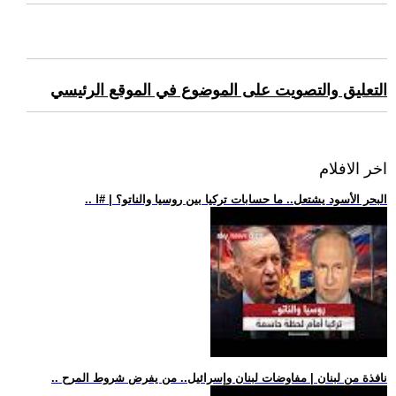
التعليق والتصويت على الموضوع في الموقع الرئيسي
اخر الافلام
.. البحر الأسود يشتعل.. ما حسابات تركيا بين روسيا والناتو؟ | #ا
.. نافذة من لبنان | مفاوضات لبنان وإسرائيل.. من يفرض شروط المرح