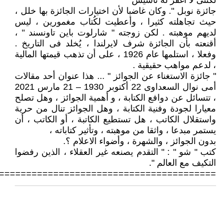
لكننى لا أغفر له تأسيس
جائزة نوبل ". وكان غاضبا لأن اختيارات الجائزة بها خلل ،
حيث تجاهلته كثيرا ، وأعطيت لكُتاب مغمورين ، ليس
لديهم موهبته . لكن زوجته " شارلوت باين تاونسند " ،
أقنعته بأن الجائزة شرف لايرلندا ، يُخلد فى التاريخ .
وفعلا ، استلمها عام 1926 ، على أن تذهب قيمتها المالية
، لدعم مواهب حقيقية .
" جائزة الاستغناء عن الجوائز " ... هذا عنوان أحد مقالات
أمى نوال السعداوى 22 أكتوبر 1930 – 21 مارس 2021
، تتسائل عن دوافع الكتابة ، و أهمية الجوائز ، وهل تصلح
معيارا لجودة وفنية الكتابة ، وهل الجوائز تنال من حرية
واستقلال الكاتب ، هل تستطيع الكاتبة ، أو الكاتب ، أن
يستمر مبدعا ، واثقا من موهبته ، وتأثير كتاباته ،
بدون الجوائز ، والشهرة ، وأضواء الاعلام ؟.
كتب " شو " : " التقدم يصنعه غير العقلاء ، الذين رفضوا
التكيف مع العالم ".
========================================