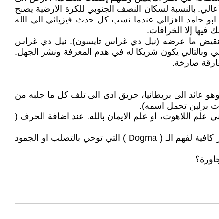
لاعالي. بالنسبة لسكان النصف الجنوبي للكرة الارضية يصبح
ابو حامد الغزالي عندما نسب كل حدث فيزيائي الى الله
 فيها إلا الخرافات.
هو نقيض ما عرضه (نيل دي غراس تايسون). نيل دي غراس
الي وبالتالي يكون شريكا له في هدم المعرفة ونشر الجهل.
فارقة صارخة.
 وهو عائد الى بريطانيا، حريق ادى الى تلف كل ما جلبه من
ات برلين تحمل اسمه).
 هي الالحاد. ترجمة ( Theism ) هي الايمان بالله و ( Theology ) المشتق منها تعني علم اللاهوت، او علم الايمان بالله. عند اضافة الحرف (
ملاحظة 3. لا اعرف الترجمة الصحيحة للـ ( Dogma ). الترجمة العربية المتوفرة هي (العقيدة). في تقديري هذه الترجمة غير كافية لفهم الـ ( Dogma ) التي توحي بالتصلب او الجمود