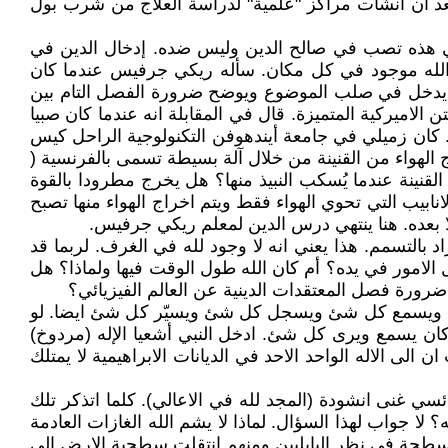
عد ان اُنشأت مراكز "علمية" لدراسة العلاج من شرب بول
ي هذه تصب في صالح الدين وليس ضده. إدخال الدين في
الله موجود في كل مكان. سأله ريكي جرفيس عندما كان
ه. ما سأله ريكي جرفيس يدخل في صلب الموضوع ويوضح ضرورة الفصل التام بين
 الاميركية المتميزة. قال في المقابلة انه عندما كان صبيا
ور. كان زميلي في جامعة أيندهوفن التكنولوجية الراحل كيس
ج الهواء من القنينة من خلال آلة بسيطة تسمى بالفرنسية (
خل القنينة عندما يُسكب النبيذ منها؟ هل يخرج مطرودا بالقوة
 القناني او الانابيب التي تحوي الهواء فقط ويتم اخراج الهواء منها تصبح
د بالتسمم. هذا يعني انه لا وجود لله في الغرف. لربما قد
الامور في يده؟ أم كان الله طول الوقت فيها ولماذا؟ هل
رورة فصل المعتقدات الدينية عن العالم الفيزيائي؟
 يرى ويسمع كل شئ ويسجل كل شئ ويسيّر كل شئ ايضا. لو
ي كان يسمع ويرى كل شئ. ادخل النبي أشعيا الإله (مردوخ)
ن الى الاله الواحد الاحد في الديانات الابراهيمية لا يمتلك
سي غنى انشودة (المجد لله في الاعالي). كلما اتذكر تلك
لا جواب لهذا السؤال. لماذا لا يشم الله الغازات العادمة
 مسطحة في نظر البابليين ومنهم إنتقلت سطحية الارض الى