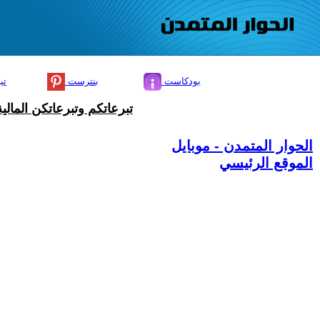
بودكاست
بنترست
تي
تبرعاتكم وتبرعاتكن المال
الحوار المتمدن - موبايل
الموقع الرئيسي