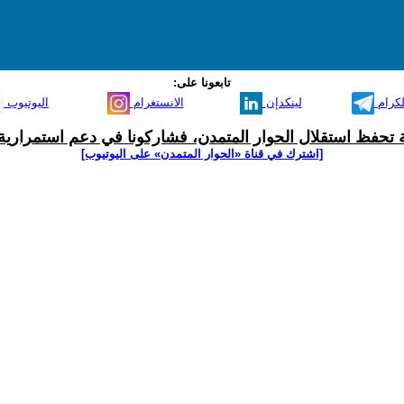
تابعونا على:
لكرام
لينكدإن
الانستغرام
اليوتيوب
ية تحفظ استقلال الحوار المتمدن، فشاركونا في دعم استمرارية 
[اشترك في قناة ‫«الحوار المتمدن» على اليوتيوب]