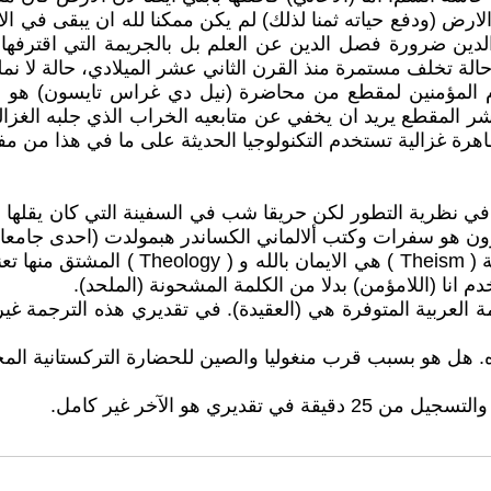
الارض (ودفع حياته ثمنا لذلك) لم يكن ممكنا لله ان يبقى في ا
لدين ضرورة فصل الدين عن العلم بل بالجريمة التي اقترفها 
لة تخلف مستمرة منذ القرن الثاني عشر الميلادي، حالة لا نملك
تخدام المؤمنين لمقطع من محاضرة (نيل دي غراس تايسون) 
ناشر المقطع يريد ان يخفي عن متابعيه الخراب الذي جلبه الغز
هرة غزالية تستخدم التكنولوجيا الحديثة على ما في هذا من م
بحثه في نظرية التطور لكن حريقا شب في السفينة التي كان يقلها
ارون هو سفرات وكتب ألالماني الكساندر هبمولدت (احدى جامع
ملاحظة 2. الترجمة العربية للـ ( Atheism )
ي هو الآخر غير كامل.