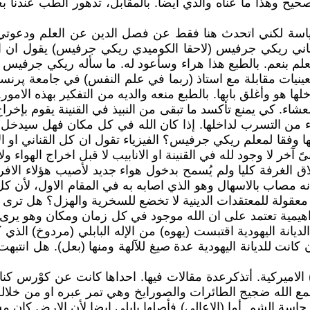
ح وهذا ما عناه والدي ايضا. بالمقابل، تدهور الطب عندنا ب
ياسة لكني اتحدث هنا فقط عن فصل الدين عن العلم ودعوت
طاني ريكي جرفيس (لاحقا الكوميدي ريكي جرفيس) يقول ان 
له موجودا في الفراغ ( Vaccum ) فاجاب المعلم بنعم. بالطبع هذا هراء وسأعود ل
بعينيات مقابلة مع استاذ (ربما في علم النفس) في جامعة پرنستن
ها هو وأغلق بابها. بالطبع منعه والديه من التفكير بهذه الام
شاء. كي يمنع تأكسد ما تبقى من النبيذ في القنينة يقوم بإخرا
منع الهواء من التسرب لداخلها. إذا كان الله في كل مكان فهل سيد
 Vacuvin ) او يبقى محبوسا داخلها وفقا لمعلم ريكي جرفيس؟ الفيزياء تقول ان كل
ق الغرفة كليا ولم يُسمح بدخول هواء جديد لأصيب هؤلاء الافرا
مصاب بالاسهال وهو الذي اصابه به في المقام الاول، لأن كل 
عقولة للمعتقدات الدينية لا تخضع للسخرية والهزل؟ هل ترى ض
ابراهيمية تعتمد على ان الله موجود في كل زمان ومكان وهو
ديانة اليهودية اقتبست (يهوه) من الإله البابلي (مردوخ) الذ
كانت للديانة اليهودية عدة صيغ للآلهة ومنها (بعل). هل انتبهت ا
اميركية. أتذكرعدة مقالات فيها. احداها كانت عن كوْرس كنائ
مع الله ضجيج الطائرات والصورايخ وهي تمر عبره او من خلاله؟ 
حاسة الشم. أما (الاعالي) فأصلها بابلي ايضا لأن الارض كان