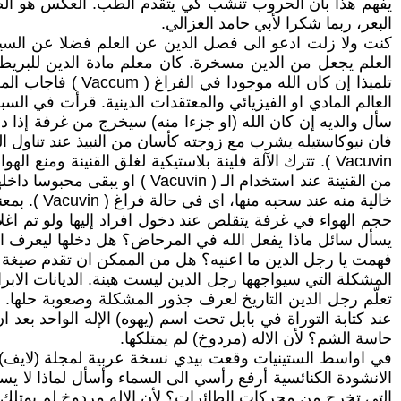
يفهم هذا بأن الحروب تنشب كي يتقدم الطب. العكس هو الصحي
البعر، ربما شكرا لأبي حامد الغزالي.
كنت ولا زلت ادعو الى فصل الدين عن العلم فضلا عن الس
العلم يجعل من الدين مسخرة. كان معلم مادة الدين للبري
تلميذا إن كان ال
العالم المادي او الفيزيائي والمعتقدات الدينية. قرأت في الس
سأل والديه إن كان الله (او جزءا منه) سيخرج من غرفة إذا دخل
فان نيوكاستيله يشرب مع زوجته كأسان من النبيذ عند تناول الع
Vacuvin ). تترك الآلة فلينة بلاستيكية لغلق القنينة و
من القنينة عند استخدام الـ (
خالية منه عند سحبه منها، اي في حالة فراغ ( Vacuvin ). بمعنىً آخر لا وجود لله في القنينة او الانابيب لا قبل اخراج الهواء ولا بعده. هنا ينتهي درس الدين لمعلم ريكي جرفيس.
حجم الهواء في غرفة يتقلص عند دخول افراد إليها ولو تم اغلا
يسأل سائل ماذا يفعل الله في المرحاض؟ هل دخلها ليعرف انه 
فهمت يا رجل الدين ما اعنيه؟ هل من الممكن ان تقدم صيغة م
المشكلة التي سيواجهها رجل الدين ليست هينة. الديانات ال
تعلّم رجل الدين التاريخ لعرف جذور المشكلة وصعوبة حلها. ال
عند كتابة التوراة في بابل تحت اسم (يهوه) الإله الواحد بعد ان 
حاسة الشم؟ لأن الاله (مردوخ) لم يمتلكها.
في اواسط الستينيات وقعت بيدي نسخة عربية لمجلة (لايف) ال
الانشودة الكنائسية أرفع رأسي الى السماء وأسأل لماذا لا يس
التي تخرج من محركات الطائرات؟ لأن الإله مردوخ لم يمتلك 