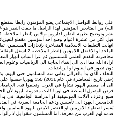
على روابط التواصل الاجتماعي يضع المؤمنون رابطا لمقطعٍ مبتو
الله) من المتابعين المؤمنين لهذا الرابط. ما يلفت النظر ه
نشر وتوضيح نظرية التطور لداروين-والاس (انظر الملاحظة 1 اسفل المقالة). أذكر هذا الغش لأن المؤمنين يرفضون نظرية التطور جملةً وتفصيلا.
قبل اكثر من عشرة اعوام وضع احد المؤمنين مقطع للفيزيائي 
انهالت التعليقات الاسلامية المتفاخرة بإنجازات المسلمين، ت
الملحد او الافضل ا
محاضرته التقدم العلمي للمسلمين ثم عزا اسباب انهيار المعر
ارادة الله مما ادى الى إنتفاء الحاجة الى الرياضيات وعلوم 
دون تطور في العلوم او الرياضيات.
التخلف الذي بدأ بالغزالي يعاني منه المسلمون حتى اليوم.
الى أن معظم اليهود نشأوا في الغرب وتعلموا فيه. الجامعات
صنع وعزف الآلات الموسيقية او الدراسة الجامعية. في بداية
الجامعيين اليهود الى تأسيس ودعم الجامعة العبرية في القدس
يُفسر اضطهاد الاوربيين او العنصر الابيض لليهود الساميين 
قدمه لهم الغرب من معرفة. اما المسلمون فبقوا بل لا زالوا م