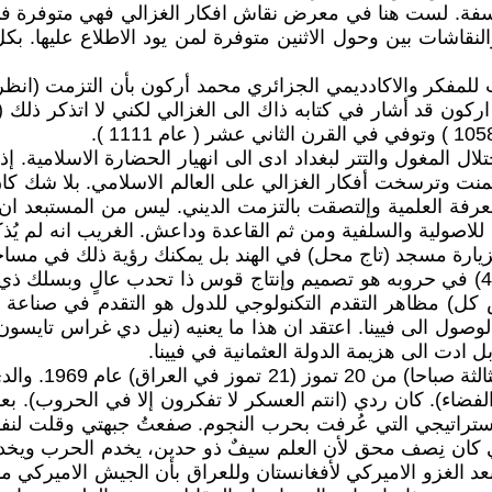
لاسفة. لست هنا في معرض نقاش افكار الغزالي فهي متوفرة في
والنقاشات بين وحول الاثنين متوفرة لمن يود الاطلاع عليها
ركون قد أشار في كتابه ذاك الى الغزالي لكني لا اتذكر ذلك 
 خلال فترة تزيد على 150 عام طغت وهيمنت وترسخت أفكار الغزالي على العالم الاس
العلمية وإلتصقت بالتزمت الديني. ليس من المستبعد ان تؤثر 
للاصولية والسلفية ومن ثم القاعدة وداعش. الغريب انه لم يُذك
زيارة مسجد (تاج محل) في الهند بل يمكنك رؤية ذلك في مساجد 
كان احد اسباب الانتصار السريع لجنكيز خان (انظر الملاحظة 4) في حروبه هو تصميم وإنتاج
 كل) مظاهر التقدم التكنولوجي للدول هو التقدم في صناعة
ة الوصول الى فيينا. اعتقد ان هذا ما يعنيه (نيل دي غراس تايس
ل ادت الى هزيمة الدولة العثمانية في فيينا.
تابعت مع اخي وج
الاستراتيجي التي عُرفت بحرب النجوم. صفعتُ جبهتي وقلت ل
ي كان نِصف محق لأن العلم سيفٌ ذو حدين، يخدم الحرب ويخدم
الغزو الاميركي لأفغانستان وللعراق بأن الجيش الاميركي موّ