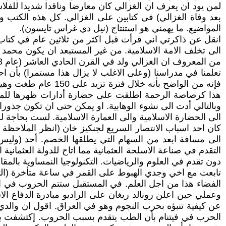
لمن يود ان يعرف ان الغزالي كان معارضا وناقدا شديدا للف
بعد وفاة الغزالي) في كتابين على الغزالي. كل هذه الكتب 
المواضيع. ما يهمني هو استنتاج (نيل دي غراس تايسون).
الى تخلف الامة الاسلامية. من غير المستبعد ان يكون محمد ا
من المعروف ان الغزالي ولد في القرن الحادي العاشر (عام 1058 ) وتوفي في القرن الثاني عشر ( عام 1111 ).
فإنه من الواضح بأنه
هذا كرصاصة الرحمة اطلقت على حضارة أدارات ظهرها للمعرفة 
وبالتالي أدت الى نشوء الوهابية. او يمكن حتى ان تكون جذورا 
الى الحضارة الاسلامية والى العمارة الاسلامية. لست بحاجة ل
الى مسافة ابعد من السهام التي يطلقها الخصم. أحد (وليس
التقدم في صناعة الاسلحة العثمانية مما اتاح للدولة العثماني
دون تقدم في العلوم والرياضيات. التكنولوجيا النمساوية بالمقاب
وعملي حين اعلن رونالد ريغان على الراديو مبادرة الدفاع 
عن كيفية تنبؤه بحرب النجوم وهو في العراق. اقول ان والد
الحرب في فيتنام بأن الطب يتقدم بسبب الحروب. إكتشفت بعد 