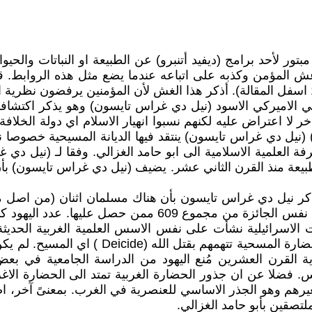
ر لأحد برامج (ديفيد أتنبرو) عن الطبيعة او النباتات والحيوان
و غش المؤمن وكذبه على اتباعه عندما يضع مثل هذه الروابط. ق
الاميركي الاسود (نيل دي غراس تايسون) وهو يذكر اكتشافات 
فاخر لا اعتراض عليه لكنهم نسبوا انهيار الاسلام اي دولة الخ
للامؤمن (انظر الملاحظة 2 اسفل المقالة) (نيل دي غراس تايسون) ينتقد فيها الدي
فة العلمية الاسلامية الى ابو حامد الغزالي. وفقا لـ (نيل د
الطبيعة منذ القرن الثاني عشر. يضيف (نيل دي غراس تايسون) بأ
 يذكر نيل دي غراس تايسون بأن هناك مسلمان اثنان (من اصل 
 الاسرائيلية نشأت على نفس الاسس العلمية الغربية الحديثة 
فرص الوصول للسلطة في اوربا كانت معدومة لليه
 القرن العشرين مُنع اليهود من الدراسة الجامعية في بعض ا
. فضلا عن ان جذور الحضارة الغربية تمتد الى الحضارة الاغري
ولغيرهم وهو الجذر الاساسي للعنصرية في الغرب. بمعنىً آخر، 
لتصقين بأبو حامد الغزالي.