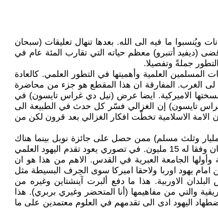
ات ويُنسبوا ما فيه الى الله. بعدها تنهال تعليقات (سبحان
ضى (ديفيد أتنبرو) معظم حياته التي تقارب المئة عام في
المسلمين العلمية وأهميتها في التطور العلمي. كالعادة
لافة لى الغرب. المفارقة ان هذا المقطع هو جزء من محاضرة
انة المسيحية خصوصا نسختها الاميركية. ايضا عرض (نيل دي غراس تايسون) في
ي غراس تايسون) إن الغزالي فسّر كل حدث في الطبيعة الى
ن الامة الاسلامية تخطّت افكار الغزالي بعد قرون لكن من
مليار وثلث مسلم) ممن حصل على جائزة نوبل بينما هناك
(حتى تاريخ المحاضرة في عام 2011) 150 يهوديا حصلوا على نفس الجائزة من مجموع 609 ممن حصل عليها. عدد اليهود كان وفقا له 15 مليون. في تصوري يعود تقدم اليهود العلمي
وأولها الجامعة العبرية في القدس. الاهم من هذا هو ان
ود لأن الحضارة المسحية تتهمهم بقتل الله (Deicide ) اي المسيح. لم يكن امام يهود اوربا ولاحقا اميركا سوى الحِرف البسيطة مثل
لبلدان الاوربية. هذا ما دفع ألبرت آينشتاين وغيره من
قية والتي من مفاهيمها (أنا المتحضر وغيري بربري). هذا
اضطهاد اليهود ادى الى تقدمهم في العلوم معتمدين على ما