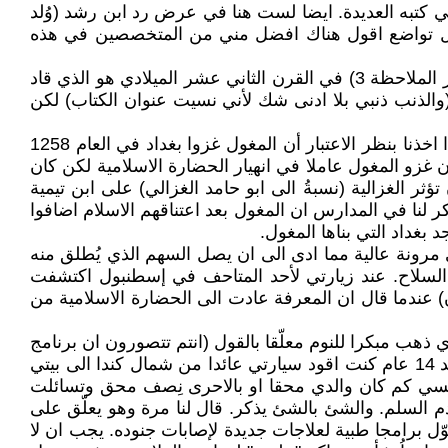
 كتبه العديدة. ايضا لست هنا في عرض رد ابن رشد (وُلد
. بكل تواضع اقول هناك افضل مني من المتخصصين في هذه
انقل عن ذاكرتي اني قرأت قبل اكثر من ثلاثين عام في كتاب للمفكر والاكادديمي الجزائري محمد أركون بأن التزمت (انظر الملاحظة 3) في القرن الثاني عشر الميلادي هو الذي قاد
(والذنب ذنبي بلا ادنى شك لأني نسيت عنوان الكتاب) لكن
تعلمنا في مدراسنا (وعلى الاغلب لا يزال هذا مستمرا) بأن احتلال المغول والتتر لبغداد ادى الى انهيار الحضارة الاسلامية. إذا اخذنا بنظر الاعتبار أن المغول غزوا بغداد في العام 1258
لامي. بلا شك كان غزو المغول عاملا في انهيار الحضارة الاسلامية لكن كان
الغزالية (نسبةُ الى ابو حامد الغزالي) على ابن تيمية
ر لنا في المدارس ان المغول بعد اعتناقهم الاسلام اضافوا
بغداد التي بناها المغول.
 قوس ذا تحدب عالٍ وبسلك ذي مرونة عالية مما ادى الى ان يصل السهم الذي يُطلق منه
 السلاح. عند زيارتي لأحد المتاحف في إسطنبول اكتشفت
ون) عندما قال ان المعرفة عادت الى الحضارة الاسلامية من
دي الهبوط على القمر في ساعة متأخرة (الثالثة صباحا) من 20 تموز (21 تموز في العراق) عام 1969. والدي ذهب مبكرا للنوم معلّقا بالقول (انتم تتصورون ان برنامج
الفضاء هذا من اجل العلم. في المستقبل ستتم الحروب في الفضاء). كان ردي (انتم العسكر لا تفكرون إلا في الحروب). بعد 14 عام كنت اقود سيارتي عائدا من شمال كندا الى بيتي
نفسي كم كان والدي محقا او بالاحرى نِصف محق وتسائلت
 السلم. والشئ بالشئ يذكر. قال لنا مرة وهو يعلّق على
ل برامجا طبية لعلاجات جديدة لإصابات جنوده. يجب ان لا