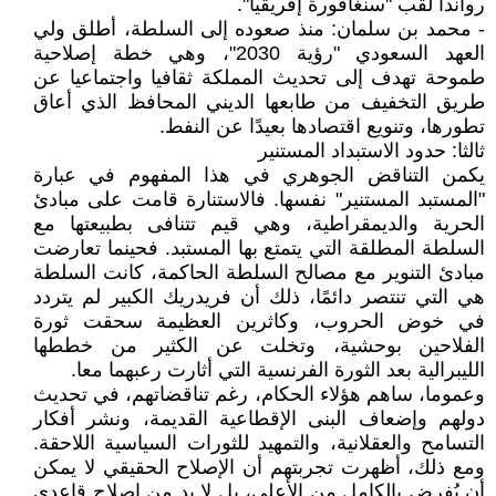
رواندا لقب "سنغافورة إفريقيا".
- محمد بن سلمان: منذ صعوده إلى السلطة، أطلق ولي
العهد السعودي "رؤية 2030"، وهي خطة إصلاحية
طموحة تهدف إلى تحديث المملكة ثقافيا واجتماعيا عن
طريق التخفيف من طابعها الديني المحافظ الذي أعاق
تطورها، وتنويع اقتصادها بعيدًا عن النفط.
ثالثا: حدود الاستبداد المستنير
يكمن التناقض الجوهري في هذا المفهوم في عبارة
"المستبد المستنير" نفسها. فالاستنارة قامت على مبادئ
الحرية والديمقراطية، وهي قيم تتنافى بطبيعتها مع
السلطة المطلقة التي يتمتع بها المستبد. فحينما تعارضت
مبادئ التنوير مع مصالح السلطة الحاكمة، كانت السلطة
هي التي تنتصر دائمًا، ذلك أن فريدريك الكبير لم يتردد
في خوض الحروب، وكاثرين العظيمة سحقت ثورة
الفلاحين بوحشية، وتخلت عن الكثير من خططها
الليبرالية بعد الثورة الفرنسية التي أثارت رعبهما معا.
وعموما، ساهم هؤلاء الحكام، رغم تناقضاتهم، في تحديث
دولهم وإضعاف البنى الإقطاعية القديمة، ونشر أفكار
التسامح والعقلانية، والتمهيد للثورات السياسية اللاحقة.
ومع ذلك، أظهرت تجربتهم أن الإصلاح الحقيقي لا يمكن
أن يُفرض بالكامل من الأعلى، بل لا بد من إصلاح قاعدي