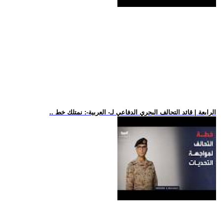
.. الرابعة | قائد التحالف البحري الدفاعي لـ- العربية-: نمتلك خط