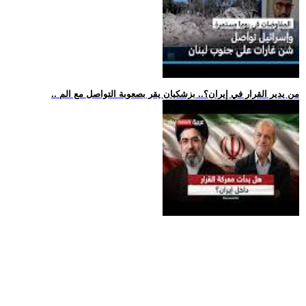
.. من يدير القرار في إيران؟.. بزشكيان يقر بصعوبة التواصل مع الم