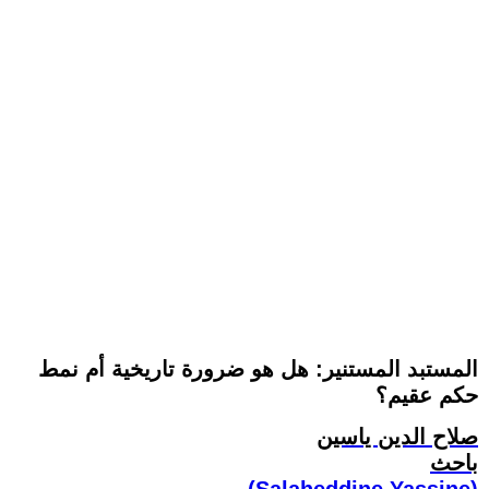
المستبد المستنير: هل هو ضرورة تاريخية أم نمط
حكم عقيم؟
صلاح الدين ياسين
باحث
(Salaheddine Yassine)