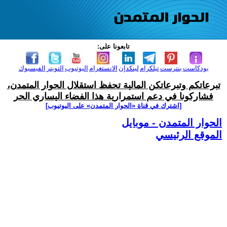
تابعونا على:
بودكاست
بنترست
تيلكرام
لينكدإن
الانستغرام
اليوتيوب
التويتر
الفيسبوك
تبرعاتكم وتبرعاتكن المالية تحفظ استقلال الحوار المتمدن،
فشاركونا في دعم استمرارية هذا الفضاء اليساري الحر
[اشترك في قناة ‫«الحوار المتمدن» على اليوتيوب]
الحوار المتمدن - موبايل
الموقع الرئيسي