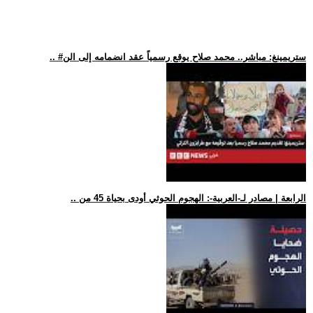
.. #ستريمينغ: مباشر.. محمد صلاح يوقع رسمياً عقد انضمامه إلى الن
.. الرابعة | مصادر لـ-العربية-: الهجوم الحوثي أودى بحياة 45 من