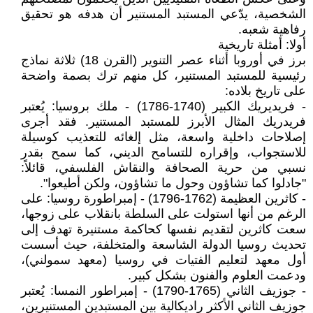
الشخصية، يدّعي المستبد المستنير أن هدفه هو تحقيق
رفاهية شعبه.
أولا: أمثلة تاريخية
برز في أوروبا أثناء عصر التنوير (القرن 18) ثلاثة نماذج
رئيسية للمستبد المستنير، كل منهم ترك بصمة واضحة
على تاريخ بلاده:
- فريديريك الكبير (1740-1786) - ملك بروسيا: يُعتبر
فريدريك المثال الأبرز للمستبد المستنير. فقد أجرى
إصلاحات داخلية واسعة، مثل إلغائه للتعذيب كوسيلة
للاستجواب، وإقراره للتسامح الديني، كما سمح بقدر
نسبي من حرية الصحافة والنقاش الفلسفي، قائلاً:
"جادلوا كما تشاؤون وحول ما تشاؤون، ولكن أطيعوا".
- كاثرين العظيمة (1762-1796) - إمبراطورة روسيا: على
الرغم من أنها استولت على السلطة بانقلاب على زوجها،
سعت كاثرين لتقديم نفسها كحاكمة مستنيرة تهدف إلى
تحديث روسيا الدولة الشاسعة والمتخلفة، حيث أسست
أول معهد لتعليم الفتيات في روسيا (معهد سمولني)،
ودعمت العلوم والفنون بشكل كبير.
- جوزيف الثاني (1765-1790) - إمبراطور النمسا: يُعتبر
جوزيف الثاني الأكثر راديكالية بين المستبدين المستنيرين،