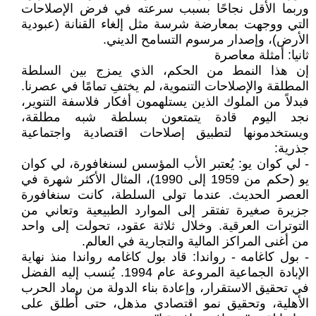
وربما الأقل نجاحًا بسبب سرعته في فرض الإصلاحات
التي ووجهت بمعارضة شرسة مثل إلغاء القنانة (عبودية
الأرض)، وإصدار مرسوم التسامح الديني.
ثانيا: أمثلة معاصرة
إن هذا النمط من الحكم، الذي يمزج بين السلطة
المطلقة والإصلاحات التنموية، لم يختفِ تمامًا في عصرنا.
فبدلاً من الملوك الذين يستلهمون أفكار فلاسفة التنوير،
نجد اليوم قادة يتمتعون بسلطة شبه مطلقة،
ويستخدمونها لتطبيق إصلاحات اقتصادية واجتماعية
جذرية:
- لي كوان يو: يُعتبر الأب المؤسس لسنغافورة، لي كوان
يو (حكم من 1959 إلى 1990)، المثال الأكثر شهرة في
العصر الحديث. عندما تولى السلطة، كانت سنغافورة
جزيرة صغيرة تفتقر إلى الموارد الطبيعية وتعاني من
التوترات العرقية. وخلال ثلاثة عقود، تحولت إلى واحد
من أغنى المراكز المالية والتجارية في العالم.
- بول كاغامه - رواندا: قاد بول كاغامه رواندا منذ نهاية
الإبادة الجماعية المروعة عام 1994. يُنسب إليه الفضل
في تحقيق الاستقرار، وإعادة بناء الدولة من رماد الحرب
الأهلية، وتحقيق نمو اقتصادي مذهل، حتى أُطلق على