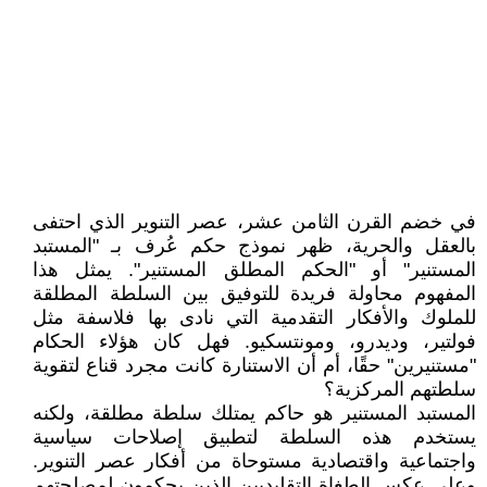
في خضم القرن الثامن عشر، عصر التنوير الذي احتفى
بالعقل والحرية، ظهر نموذج حكم عُرف بـ "المستبد
المستنير" أو "الحكم المطلق المستنير". يمثل هذا
المفهوم محاولة فريدة للتوفيق بين السلطة المطلقة
للملوك والأفكار التقدمية التي نادى بها فلاسفة مثل
فولتير، وديدرو، ومونتسكيو. فهل كان هؤلاء الحكام
"مستنيرين" حقًا، أم أن الاستنارة كانت مجرد قناع لتقوية
سلطتهم المركزية؟
المستبد المستنير هو حاكم يمتلك سلطة مطلقة، ولكنه
يستخدم هذه السلطة لتطبيق إصلاحات سياسية
واجتماعية واقتصادية مستوحاة من أفكار عصر التنوير.
وعلى عكس الطغاة التقليديين الذين يحكمون لمصلحتهم