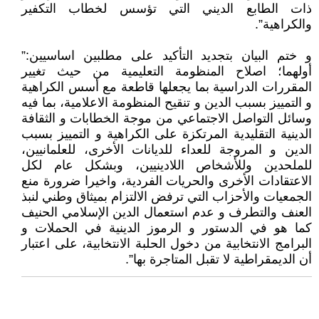
ذات الطابع الديني التي تؤسس لخطاب التكفير
والكراهية”.
و ختم البيان بتجديد التأكيد على مطلبين اساسيين:”
أولهما؛ اصلاح المنظومة التعليمية من حيث تغيير
المقررات الدراسية بما يجعلها قاطعة مع أسس الكراهية
و التمييز بسبب الدين و تنقيح المنظومة الاعلامية، بما فيه
وسائل التواصل الاجتماعي من موجة الخطابات و الثقافة
الدينية التقليدية المرتكزة على الكراهية و التمييز بسبب
الدين و المروجة للعداء للديانات الأخرى، للعلمانيين،
للملحدين وللأشخاص اللادينيين، وبشكل عام لكل
الاعتقادات الأخرى والحريات الفردية، واخيرا ضرورة منع
الجمعيات والأحزاب التي ترفض الالتزام بميثاق وطني لنبذ
العنف والتطرف و عدم استعمال الدين الإسلامي الحنيف
كما هو في الدستور و الرموز الدينية في الحملات و
البرامج الانتخابية من دخول الحلبة الانتخابية، على اعتبار
أن الديمقراطية لا تقبل المتاجرة بها”.