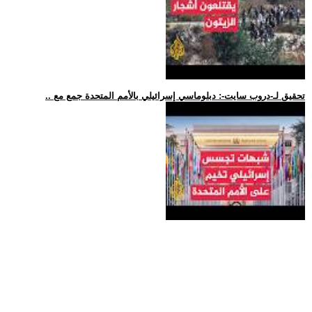
.. تحقيق لـ-دروب سايت-: دبلوماسي إسرائيلي بالأمم المتحدة جمع مع