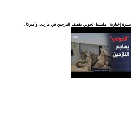
.. نشرة إخبارية | مليشيا الحوثي تقصف النازحين في مأرب.. وأميركا