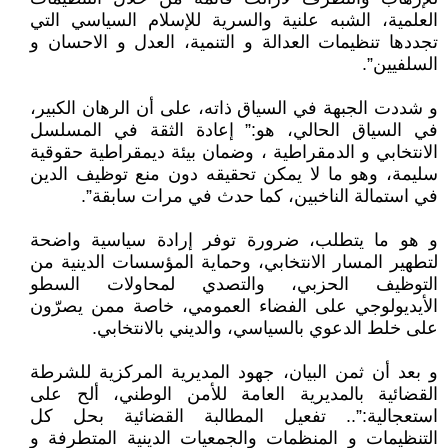
العلمية، الشبه علنية والسرية للإسلام السياسي التي
تجددها تنظيمات العدالة و التنمية، العدل و الاحسان و
السلفيين”.
و شددت الجبهة في السياق ذاته، على أن الرهان الكبير،
في السياق الحالي، هو:” إعادة الثقة في المسلسل
الانتخابي و الدمقراطية ، وضمان بيئة ديمقراطية حقوقية
سليمة، وهو ما لا يمكن تحقيقه دون منع توظيف الدين
في استمالة الناخبين، كما حدث في مرات سابقة”.
و هو ما يتطلب، ضرورة توفر إرادة سياسية واضحة
لتطهير المسار الانتخابي، وحماية المؤسسات الدينية من
التوظيف الحزبي، والتصدي لمحاولات السطو
الأيديولوجي على الفضاء العمومي، خاصة ممن يصرّون
على خلط الدعوي بالسياسي، والديني بالانتخابي.
و بعد أن ثمن البيان، جهود المديرية المركزية للشرطة
القضائية بالمديرية العامة للأمن الوطني، ألح على
استعجالية:”.. تفعيل المطالبة القضائية بحل كل
التنظيمات و المنظمات والجمعيات الدينية المتطرفة و