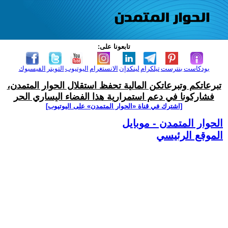
تابعونا على:
بودكاست
بنترست
تيلكرام
لينكدإن
الانستغرام
اليوتيوب
التويتر
الفيسبوك
تبرعاتكم وتبرعاتكن المالية تحفظ استقلال الحوار المتمدن،
فشاركونا في دعم استمرارية هذا الفضاء اليساري الحر
[اشترك في قناة ‫«الحوار المتمدن» على اليوتيوب]
الحوار المتمدن - موبايل
الموقع الرئيسي