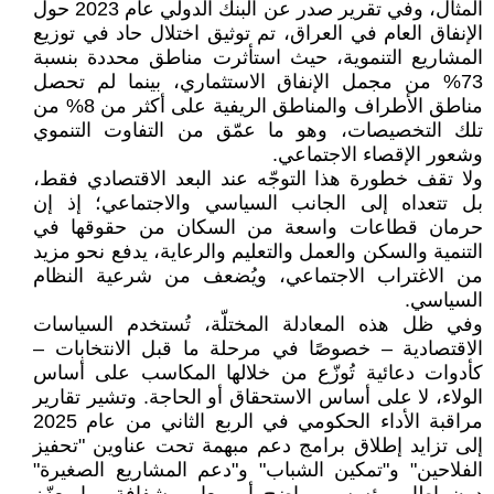
المثال، وفي تقرير صدر عن البنك الدولي عام 2023 حول
الإنفاق العام في العراق، تم توثيق اختلال حاد في توزيع
المشاريع التنموية، حيث استأثرت مناطق محددة بنسبة
73% من مجمل الإنفاق الاستثماري، بينما لم تحصل
مناطق الأطراف والمناطق الريفية على أكثر من 8% من
تلك التخصيصات، وهو ما عمّق من التفاوت التنموي
وشعور الإقصاء الاجتماعي.
ولا تقف خطورة هذا التوجّه عند البعد الاقتصادي فقط،
بل تتعداه إلى الجانب السياسي والاجتماعي؛ إذ إن
حرمان قطاعات واسعة من السكان من حقوقها في
التنمية والسكن والعمل والتعليم والرعاية، يدفع نحو مزيد
من الاغتراب الاجتماعي، ويُضعف من شرعية النظام
السياسي.
وفي ظل هذه المعادلة المختلّة، تُستخدم السياسات
الاقتصادية – خصوصًا في مرحلة ما قبل الانتخابات –
كأدوات دعائية تُوزّع من خلالها المكاسب على أساس
الولاء، لا على أساس الاستحقاق أو الحاجة. وتشير تقارير
مراقبة الأداء الحكومي في الربع الثاني من عام 2025
إلى تزايد إطلاق برامج دعم مبهمة تحت عناوين "تحفيز
الفلاحين" و"تمكين الشباب" و"دعم المشاريع الصغيرة"