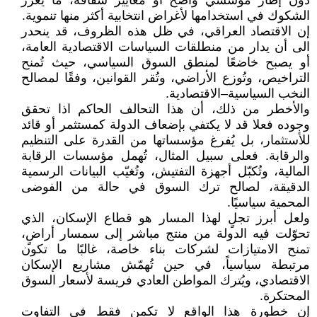
دون إطار مؤسسي واضح أو معايير شفافة، ما يعزّز
الشكوك في استخدامها لأغراض انتخابية أكثر منها تنموية.
إن الاقتصاد العراقي، في ظل هذه الظروف، قد ينحدر
الى أن يدار من منطلقات السياسات الاقتصادية العامة،
أو يصبح خاضعًا لمنطق السوق السياسي، حيث تُمنح
التراخيص، وتُوزع الأراضي، وتُقر القوانين، وفقًا لمصالح
النخب السياسية–الاقتصادية.
والأخطر من ذلك، أن هذا التحالف الحاكم اذا تحقق
وجوده فعلا قد لا يكتفي بإضعاف الدولة كمستثمر أو قائد
للأستثمار، بل يُفرغ مؤسساتها من القدرة على التنظيم
والرقابة. فعلى سبيل المثال، تُهمل مؤسسات الرقابة
المالية، وتُكبّل أجهزة التفتيش، وتُغيّب البيانات الرسمية
الدقيقة، لصالح ترك السوق في حالة من الفوضى
المحمية سياسيًا.
ولعل أبرز تجلٍ لهذا المسار هو قطاع الإسكان، الذي
تحوّلت فيه الدولة من منتج مباشر إلى سمسار أراضٍ،
تمنح الامتيازات لشركات بناء خاصة، غالبًا ما تكون
مرتبطة سياسياً، في حين تُهمّش مشاريع الإسكان
الاقتصادي، ويُترك المواطن العادي فريسة لأسعار السوق
المحتكرة.
إن خطورة هذا الواقع لا تكمن فقط في التفاوت