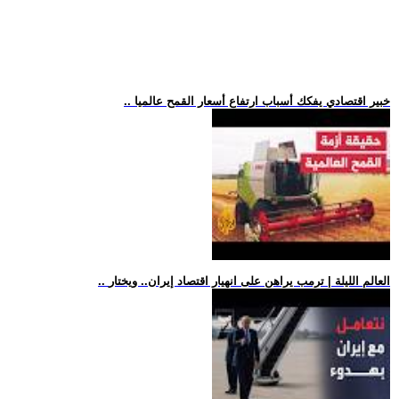
.. خبير اقتصادي يفكك أسباب ارتفاع أسعار القمح عالميا
.. العالم الليلة | ترمب يراهن على انهيار اقتصاد إيران.. ويختار