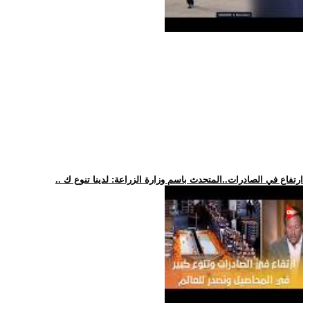
.. ارتفاع في الصادرات..المتحدث باسم وزارة الزراعة: لدينا تنوع ك