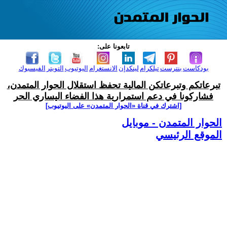
تابعونا على:
بودكاست
بنترست
تيلكرام
لينكدإن
الانستغرام
اليوتيوب
التويتر
الفيسبوك
تبرعاتكم وتبرعاتكن المالية تحفظ استقلال الحوار المتمدن،
فشاركونا في دعم استمرارية هذا الفضاء اليساري الحر
[اشترك في قناة ‫«الحوار المتمدن» على اليوتيوب]
الحوار المتمدن - موبايل
الموقع الرئيسي