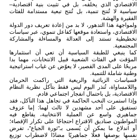
الاقتصادي الذي يخلقه، بل في تثبيت بنية اقتصادية–
سياسية لا تُنتج تنمية، بل تُنتج تبعية مستدامة للفئات
الفقيرة والهشة.
ولمواجهة هذا التدهور، لا بد من إعادة تعريف دور الدولة
الاقتصادي، واستعادة موقعها كفاعل تنموي، عبر سياسات
تخطيطية تستند إلى العدالة والمساءلة والمشاركة
المجتمعية.
كما ينبغي للطبقة السياسية أن تعي أن استثمارها
المؤقت في الفئات الشعبية قبيل الانتخابات، مهما بدا
مربحًا على المدى القصير، لا يعوّض عن غياب استراتيجية
وطنية شاملة للتنمية.
فسياسات الزبائنية والريعية التي راكمت الحرمان
واللامساواة، تُنذر اليوم ليس فقط بتآكل نظرية النظام
الاقتصادية، بل باحتمال انفجار اجتماعي قادم.
وإذا استمرت النخب الحاكمة في تجاهل هذا التآكل، فقد
تستفيق على أحد مشهدين لا ثالث لهما: إما عزوف
جماهيري واسع عن العملية الانتخابية، يقاطع فيه
المواطنون صناديق الاقتراع احتجاجًا على تكرار الإقصاء؛
أو اندلاع ما يمكن أن يُسمى بـ"ثورة الجياع"، تفرض
نفسها بوصفها فعلًا جماهيريًا مضادًا لاضطراب توزيع