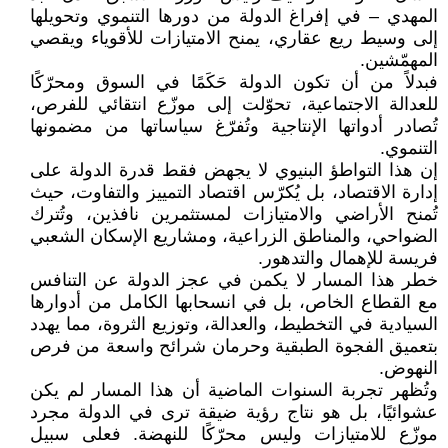
المهدي – في إفراغ الدولة من دورها التنموي وتحويلها
إلى وسيط ريع عقاري، يمنح الامتيازات للأقوياء ويقصي
المهمّشين.
فبدلاً من أن تكون الدولة حَكَمًا في السوق ومحرّكًا
للعدالة الاجتماعية، تحوّلت إلى موزّع انتقائي للفرص،
تُصادر أدواتها الإنتاجية وتُفرّغ سياساتها من مضمونها
التنموي.
إن هذا التواطؤ البنيوي لا يجهض فقط قدرة الدولة على
إدارة الاقتصاد، بل يُكرّس اقتصاد التمييز والتفاوت، حيث
تُمنح الأراضي والامتيازات لمستثمرين نافذين، وتُترك
الضواحي، والمناطق الزراعية، ومشاريع الإسكان الشعبي
فريسة للإهمال والتدهور.
خطر هذا المسار لا يكمن في عجز الدولة عن التنافس
مع القطاع الخاص، بل في انسحابها الكامل من أدوارها
السيادية في التخطيط، والعدالة، وتوزيع الثروة، مما يهدد
بتعميق الفجوة الطبقية وحرمان شرائح واسعة من فرص
النهوض.
وتُظهر تجربة السنوات الماضية أن هذا المسار لم يكن
عشوائيًا، بل هو نتاج رؤية ضيقة ترى في الدولة مجرد
موزّع للامتيازات وليس محرّكًا للنهضة. فعلى سبيل