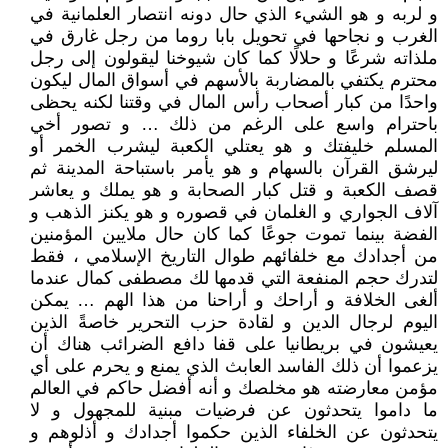
و لربه و هو الشيء الذي حال دونه انتصار العلمانية في
الغرب و نجاحها في تحويل بابا روما من رجل غارق في
ملذاته شرعًا و حلالًا كما كان شيوخنا ليقولون إلى رجل
محترم يكتفي بالمضاربة بالأسهم في أسواق المال ليكون
واحدًا من كبار أصحاب رأس المال في وقتنا لكنه يحظى
باحترام واسع على الرغم من ذلك … و تصور أخي
المسلم خليفتك و هو يعتلي الكعبة ليشرب الخمر أو
ليرشق القرآن بالسهام و هو يأمر باستباحة المدينة ثم
قصف الكعبة و قتل كبار الصحابة و هو يملك و يعاشر
آلاف الجواري و الغلمان في قصوره و هو يكنز الذهب و
الفضة بينما تموت جوعًا كما كان حال ملايين المؤمنين
من أجدادك مع خلفائهم طوال التاريخ الإسلامي ، فقط
لتدرك حجم المنفعة التي قدمها لك مصطفى كمال عندما
ألغى الخلافة و أراحك و أراحنا من هذا الهم … يمكن
اليوم لرجال الدين و لقادة حزب التحرير خاصةً الذين
يعيشون في بريطانيا على قفا دافع الضرائب هناك أن
يزعموا أن ذلك الفاسد العابث الذي يمنع و يحرم على أي
مؤمن معارضته هو مخلصك و أنه أفضل حاكم في العالم
ما داموا يتحدثون عن فرضيات مبنية للمجهول و لا
يتحدثون عن الخلفاء الذين حكموا أجدادك و أذلوهم و