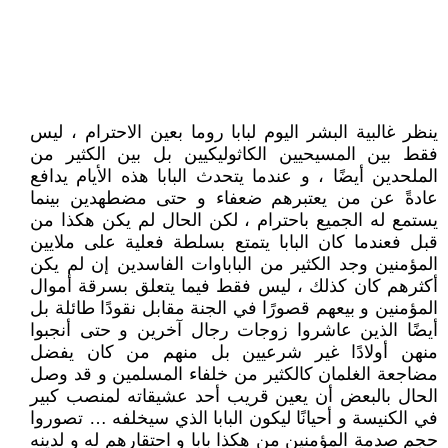
ينظر غالبية البشر اليوم لبابا روما بعين الاحترام ، ليس
فقط بين المسيحيين الكاثوليكيين بل بين الكثير من
الملحدين أيضًا ، و عندما يتحدث البابا هذه الأيام يدافع
عادةً عن من يعتبرهم ضعفاء و حتى مضطهدين بينما
يستمع له الجميع باحترام ، لكن الحال لم يكن هكذا من
قبل فعندما كان البابا يتمتع بسلطة فعلية على ملايين
المؤمنين وجد الكثير من الباباوات الفاسدين إن لم يكن
أكثرهم كان كذلك ، ليس فقط فيما يتعلق بسرقة أموال
المؤمنين و بيعهم قصورًا في الجنة مقابل نقودًا طائلة بل
أيضًا الذين عاشروا زوجات رجال آخرين و حتى أنجبوا
منهن أولادًا غير شرعيين بل منهم من كان يفضل
مضاجعة الغلمان كالكثير من خلفاء المسلمين و قد وصل
الحال بالبعض أن يعين قريب أحد عشيقاته لمنصب كبير
في الكنيسة و أحيانًا ليكون البابا الذي سيخلفه … تصوروا
حجم صدمة المؤمنين من هكذا بابا و احتقارهم له و لدينه