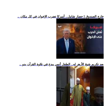
.. خارج الصندوق | حصار شامل.. أميركا تضرب الإخوان في كل مكان
.. بعد تكريم شيخ الأزهر له.. الطفل أنس يبدع في تلاوة القرآن بدو