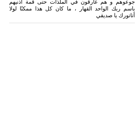
جوعوهم و هم غارقون في الملذات حتى قمة أذنيهم
باسم ربك الواحد القهار ، ما كان كل هذا ممكنًا لولا
أتاتورك يا صديقي