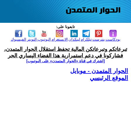
تابعونا على:
بودكاست
بنترست
تيلكرام
لينكدإن
الانستغرام
اليوتيوب
التويتر
الفيسبوك
تبرعاتكم وتبرعاتكن المالية تحفظ استقلال الحوار المتمدن،
فشاركونا في دعم استمرارية هذا الفضاء اليساري الحر
[اشترك في قناة ‫«الحوار المتمدن» على اليوتيوب]
الحوار المتمدن - موبايل
الموقع الرئيسي