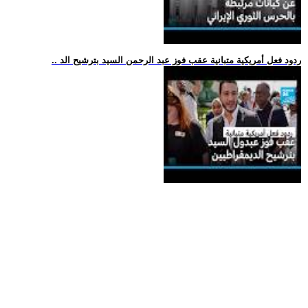
.. ردود فعل أمريكية متبانية عقب فوز عبد الرحمن السيد بترشيح الد