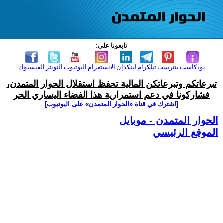
تابعونا على:
بودكاست
بنترست
تيلكرام
لينكدإن
الانستغرام
اليوتيوب
التويتر
الفيسبوك
تبرعاتكم وتبرعاتكن المالية تحفظ استقلال الحوار المتمدن،
فشاركونا في دعم استمرارية هذا الفضاء اليساري الحر
[اشترك في قناة ‫«الحوار المتمدن» على اليوتيوب]
الحوار المتمدن - موبايل
الموقع الرئيسي