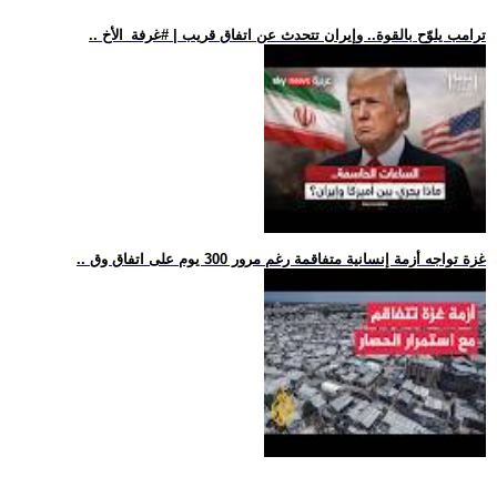
.. ترامب يلوّح بالقوة.. وإيران تتحدث عن اتفاق قريب | #غرفة_الأخ
.. غزة تواجه أزمة إنسانية متفاقمة رغم مرور 300 يوم على اتفاق وق