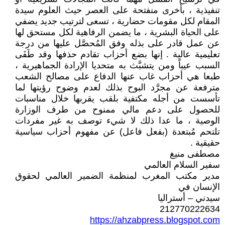
تنفيذية ، بأخرى منفتحة على العصر حيث العلوم سيدة
المقام لكل مقومات حضارية ، تسعى لترتيب جديد يضفي
على الحياة البشرية ، ما يضمن الرفاهية لكل مستحق لها
عن عمل قادر على بذله وفق المُحصَّل عليها من درجة
تعليمية عالية . إنها بضع أحزاب تقادم حذفها وقد طَفَى
السبب عيباً ومن يتشبَّث به متحديا الإرادة الجماهيرية ،
طبعا هي أحزاب غاب عنها الدفاع على مصالح الشعب
مترفعة عن مجرَّد البوح بذلك لعدم وضوح رؤيتها لما
تأسست من أجله مكتفية بلقب يقربها خلال مناسبات
للحصول على دعم مالي ممنوح من طرف الوزارة
الوصية ، ما عدا ذلك لا شيء توصف به غير مفردات
تلتحم مُبتعدة (بفعل فاعل) عن مفهوم أحزاب سياسية
حقيقية .
مصطفى منيغ
سفير السلام العالمي
مدير مكتب المغرب لمنظمة الضمير العالمي لحقوق
الإنسان في
سيدني – أستراليا
212770222634
https://ahzabpress.blogspot.com