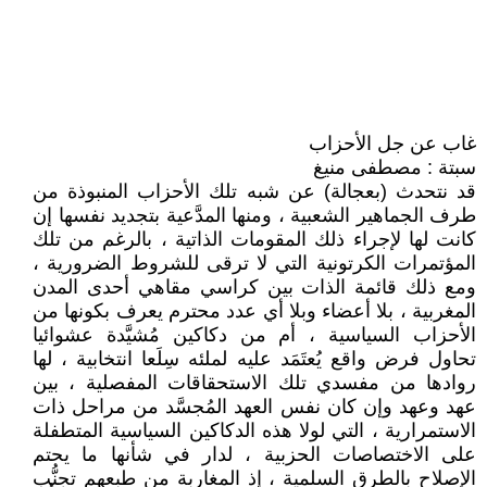
غاب عن جل الأحزاب
سبتة : مصطفى منيغ
قد نتحدث (بعجالة) عن شبه تلك الأحزاب المنبوذة من
طرف الجماهير الشعبية ، ومنها المدَّعية بتجديد نفسها إن
كانت لها لإجراء ذلك المقومات الذاتية ، بالرغم من تلك
المؤتمرات الكرتونية التي لا ترقى للشروط الضرورية ،
ومع ذلك قائمة الذات بين كراسي مقاهي أحدى المدن
المغربية ، بلا أعضاء وبلا أي عدد محترم يعرف بكونها من
الأحزاب السياسية ، أم من دكاكين مُشيَّدة عشوائيا
تحاول فرض واقع يُعتَمَد عليه لملئه سِلَعا انتخابية ، لها
روادها من مفسدي تلك الاستحقاقات المفصلية ، بين
عهد وعهد وإن كان نفس العهد المُجسَّد من مراحل ذات
الاستمرارية ، التي لولا هذه الدكاكين السياسية المتطفلة
على الاختصاصات الحزبية ، لدار في شأنها ما يحتم
الإصلاح بالطرق السلمية ، إذ المغاربة من طبعهم تجنُّب