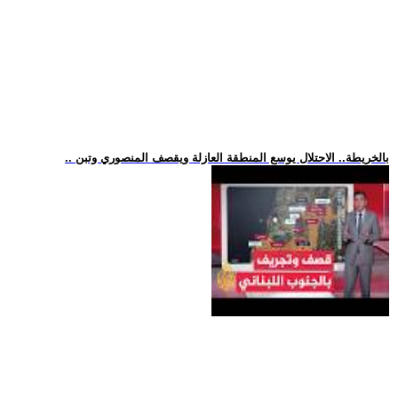
.. بالخريطة.. الاحتلال يوسع المنطقة العازلة ويقصف المنصوري وتبن