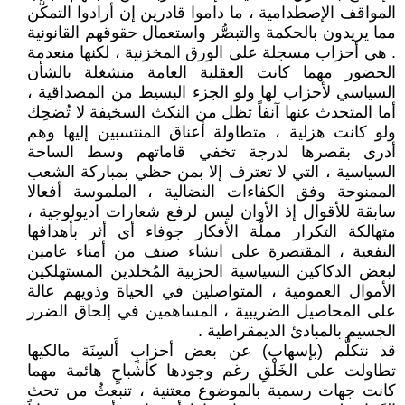
المواقف الإصطدامية ، ما داموا قادرين إن أرادوا التمكُّن
مما يريدون بالحكمة والتبصُّر واستعمال حقوقهم القانونية
. هي أحزاب مسجلة على الورق المخزنية ، لكنها منعدمة
الحضور مهما كانت العقلية العامة منشغلة بالشأن
السياسي لأحزاب لها ولو الجزء البسيط من المصداقية ،
أما المتحدث عنها آنفاً تظل من النكث السخيفة لا تُضحِك
ولو كانت هزلية ، متطاولة أعناق المنتسبين إليها وهم
أدرى بقصرها لدرجة تخفي قاماتهم وسط الساحة
السياسية ، التي لا تعترف إلا بمن حظي بمباركة الشعب
الممنوحة وفق الكفاءات النضالية ، الملموسة أفعالا
سابقة للأقوال إذ الأوان ليس لرفع شعارات اديولوجية ،
متهالكة التكرار مملّة الأفكار جوفاء أي أثر بأهدافها
النفعية ، المقتصرة على انشاء صنف من أمناء عامين
لبعض الدكاكين السياسية الحزبية المُخلدين المستهلكين
الأموال العمومية ، المتواصلين في الحياة وذويهم عالة
على المحاصيل الضريبية ، المساهمين في إلحاق الضرر
الجسيم بالمبادئ الديمقراطية .
قد نتكلَّم (بإسهاب) عن بعض أحزابٍ أَلسِنَة مالكيها
تطاولت على الخَلْقِ رغم وجودها كأشباحٍ هائمة مهما
كانت جهات رسمية بالموضوع معتنية ، تنبعثٌ من تحث