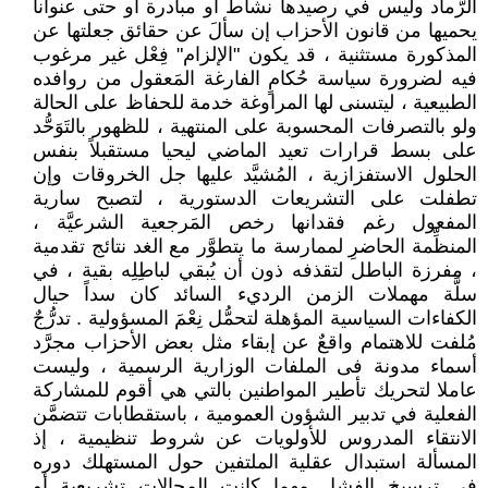
الرَّماد وليس في رصيدها نشاط أو مبادرة أو حتى عنواناً
يحميها من قانون الأحزاب إن سألَ عن حقائق جعلتها عن
المذكورة مستثنية ، قد يكون "الإلزام" فِعْل غير مرغوب
فيه لضرورة سياسة حُكامٍ الفارغة المَعقول من روافده
الطبيعية ، ليتسنى لها المراوغة خدمة للحفاظ على الحالة
ولو بالتصرفات المحسوبة على المنتهية ، للظهور بالتَوَحُّد
على بسط قرارات تعيد الماضي ليحيا مستقبلاً بنفس
الحلول الاستفزازية ، المُشيَّد عليها جل الخروقات وإن
تطفلت على التشريعات الدستورية ، لتصبح سارية
المفعول رغم فقدانها رخص المَرجعية الشرعيَّة ،
المنظِّمة الحاضرِ لممارسة ما يتطوَّر مع الغد نتائج تقدمية
، مفرزة الباطل لتقذفه ذون أن يُبقي لباطِلِه بقية ، في
سلًّة مهملات الزمن الرديء السائد كان سداً حيال
الكفاءات السياسية المؤهلة لتحمُّل نِعْمَ المسؤولية . تدرُّجٌ
مُلفت للاهتمام واقعٌ عن إبقاء مثل بعض الأحزاب مجرَّد
أسماء مدونة فى الملفات الوزارية الرسمية ، وليست
عاملا لتحريك تأطير المواطنين بالتي هي أقوم للمشاركة
الفعلية في تدبير الشؤون العمومية ، باستقطابات تتضمَّن
الانتقاء المدروس للأولويات عن شروط تنظيمية ، إذ
المسألة استبدال عقلية الملتفين حول المستهلك دوره
في ترسيخ الفشل مهما كانت المجالات تشريعية أو