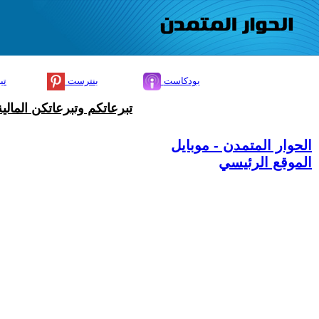
بودكاست
بنترست
تي
تبرعاتكم وتبرعاتكن المال
الحوار المتمدن - موبايل
الموقع الرئيسي