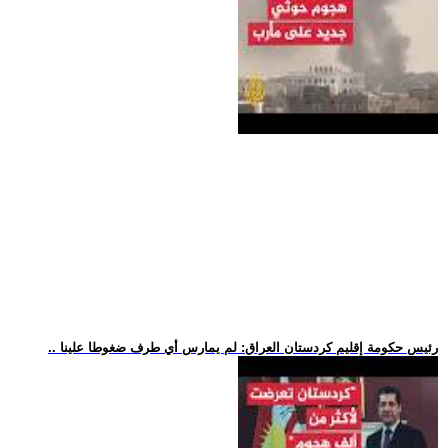
.. رئيس حكومة إقليم كردستان العراق: لم يمارس أي طرف ضغوطا علينا