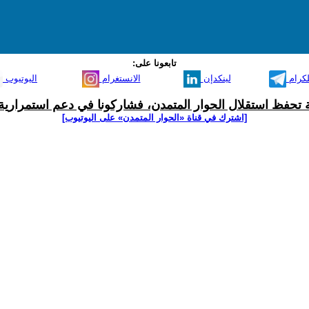
تابعونا على:
لكرام
لينكدإن
الانستغرام
اليوتيوب
ية تحفظ استقلال الحوار المتمدن، فشاركونا في دعم استمرارية 
[اشترك في قناة ‫«الحوار المتمدن» على اليوتيوب]