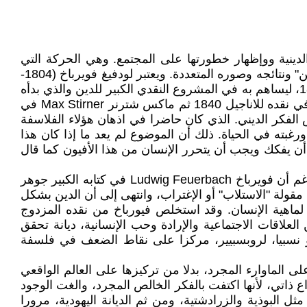
دينية ووإظهار خطورتها على المجتمع. وهي الحركة التي
أنتشرت في منتصف القرن التاسع عشر كمشروع نقدي لواحد من أهم أسس الإستلاب والإغتراب للإنسان وأكبرها وهو "الدين" ونتائجه وصوره المتعددة. ويعتبر لودفيغ فويرباخ (1804-
1872) من أهم هؤلاء "المخربين" للأفكار الدينية بواسطة كتابه "جوهر المسيحية" الذي حرره سنة 1839 ونشره في سنة 1841، ليساهم به في المشروع النقدي الكبير للدين والذي بدأه
ديفيد شتراوس David Strauss في كتابه عن حياة يسوع La Vie de Jésus الصادر سنة 1835، وبرونو باور Bruno Bauer في نقده للاناجيل 1840 ثم ماكس شترنر Max Stirner في
اكمل هذه السلسلة من الضربات لتقويض الفكر الديني. الذي كان حاضرا في اذهان هؤلاء الفلاسفة
بته في الحياة. ذلك أن الموضوع لم يعد ما إذا كان هذا
أن يفكك ويجب أن يتحرر الإنسان من هذا الأفيون كما قال
وتاريخ الفلسفة السياسية في هذه الفترة أثبت صحة توجهات روبسبيير "الواقعية" ضد تصورات كلوتز "النظرية" المجردة. فرغم أن فويرباخ Ludwig Feuerbach في كتابه الكبير جوهر
 الإنساني من خلال مقولة "الاستلاب" أو الإغتراب، وانتهى إلى أن الدين بشكل
ب لماهية الإنسان. وقد استخلص فيورباخ من نقده المزدوج
ن العلاقات الاجتماعية والإرادة وحب الإنسانية، ديانة تحقق
و نسبيا، لروبسبيير، مركزا على نقاط الضعف في فلسفة
 الماوارء المجرد، بدلا من تركيزها على العالم الواقعي
اتي، لأنها اكتفت بالفكر الخالص المجرد، والغت الوجود
 البوذية والزرادشتية، ومن ثم الديانة اليهودية، مرورا