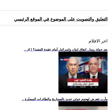
التعليق والتصويت على الموضوع في الموقع الرئيسي
اخر الافلام
.. بعد جولة روما.. اتفاق لبنان وإسرائيل أمام عقدة التنفيذ؟ | #ر
.. مأرب تتعرض لهجوم حوثي جديد بالصواريخ والطائرات المسيّرة