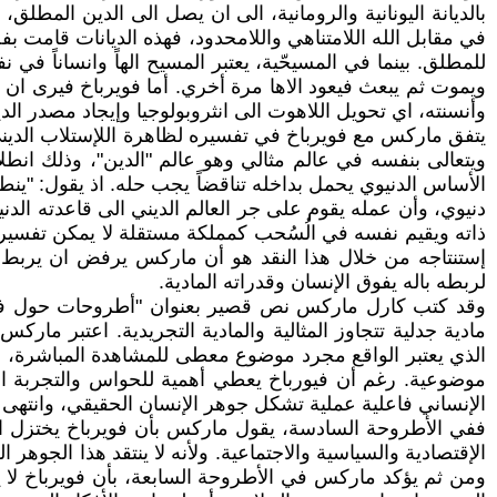
بالديانة اليونانية والرومانية، الى ان يصل الى الدين المطل
في مقابل الله اللامتناهي واللامحدود، فهذه الديانات قامت 
للمطلق. بينما في المسيحّية، يعتبر المسيح الهاً وانساناً ف
ويموت ثم يبعث فيعود الاها مرة أخري. أما فويرباخ فيرى ان
وأنسنته، اي تحويل اللاهوت الى انثروبولوجيا وإيجاد مصدر الد
يتفق ماركس مع فويرباخ في تفسيره لظاهرة اللإستلاب الديني با
ويتعالى بنفسه في عالم مثالي وهو عالم "الدين"، وذلك انط
الأساس الدنيوي يحمل بداخله تناقضاً يجب حله. اذ يقول: "ين
دنيوي، وأن عمله يقوم على جر العالم الديني الى قاعدته الدني
ذاته ويقيم نفسه في الُسُحب كمملكة مستقلة لا يمكن تفسيره ف
إستنتاجه من خلال هذا النقد هو أن ماركس يرفض ان يربط فكر
لربطه باله يفوق الإنسان وقدراته المادية.
مادية جدلية تتجاوز المثالية والمادية التجريدية. اعتبر مارك
الذي يعتبر الواقع مجرد موضوع معطى للمشاهدة المباشرة، أي 
موضوعية. رغم أن فيورباخ يعطي أهمية للحواس والتجربة الم
الإنساني فاعلية عملية تشكل جوهر الإنسان الحقيقي، وانتهى ب
ففي الأطروحة السادسة، يقول ماركس بأن فويرباخ يختزل الج
الإقتصادية والسياسية والاجتماعية. ولأنه لا ينتقد هذا الجوهر
ومن ثم يؤكد ماركس في الأطروحة السابعة، بأن فويرباخ لا يد