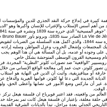
 كبيرة في إندلاع حركة النقد الجذري للدين والمؤسسات ال
كتابه L Unique et sa propriété - الاوحد وخاصته - الذي نشره سنه 1844، والذي 
ك المجتمعات وإشعال الحروب وعزل المواطن وسلبه إرادته ورغ
يل على وجوده أو عدمه، بل أن المسألة هي أن هذا الوهم يجب 
كل عام ومسيحية القرون الوسطى المتوحشة بشكل خاص.
The Essence of Christiani، كان قريبا من تصور كلوتز، حيث عمد إلى معالجة الواقع
خارقة أو ميتافيزيقية، وأثبت أن الدين في النهاية هو استلا
الديانة الجديدة التي دعا لها كلوتز، قوامها الغيرية والدفاع ع
ادة. غير أن ماركس وضع الأمور في نصابها وأعطى الحق، ول
 الوقت.
الم من واقعيته، فقد اعتبر فويرباخ ان فلسفة هيغل تركز على
حلقة مغلقة، بإعتبار ان فلسفة هيغل كانت تمر بمرحلة خداع ذ
يخي الجدلي بعدة مراحل، تبدأ بالديانات الشرقية القديمة مثل