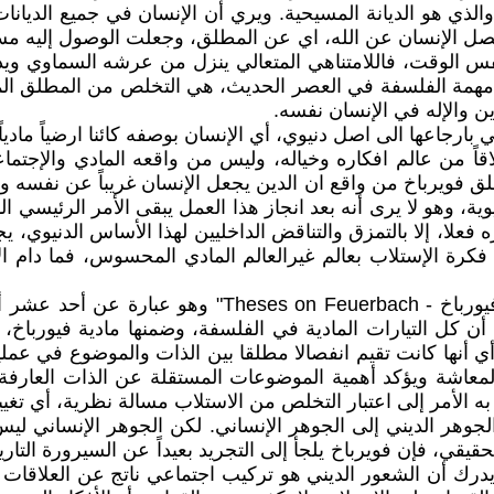
ق، والذي هو الديانة المسيحية. ويري أن الإنسان في جميع الدي
بفصل الإنسان عن الله، اي عن المطلق، وجعلت الوصول إليه مست
ي نفس الوقت، فاللامتناهي المتعالي ينزل من عرشه السماوي ويد
 مهمة الفلسفة في العصر الحديث، هي التخلص من المطلق المت
ين والإله في الإنسان نفسه.
رجاعها الى اصل دنيوي، أي الإنسان بوصفه كائنا ارضياً مادياً
لاقاً من عالم افكاره وخياله، وليس من واقعه المادي والإ
طلق فويرباخ من واقع ان الدين يجعل الإنسان غريباً عن نفسه 
وية، وهو لا يرى أنه بعد انجاز هذا العمل يبقى الأمر الرئيسي
علا، إلا بالتمزق والتناقض الداخليين لهذا الأساس الدنيوي، ي
ة الإستلاب بعالم غيرالعالم المادي المحسوس، فما دام الإغت
وقد كتب كارل ماركس نص قصير بعنوان "أطروحات حول فيو
س أن كل التيارات المادية في الفلسفة، وضمنها مادية فيورباخ، 
أنها كانت تقيم انفصالا مطلقا بين الذات والموضوع في عملية 
عاشة ويؤكد أهمية الموضوعات المستقلة عن الذات العارفة، 
ه الأمر إلى اعتبار التخلص من الاستلاب مسالة نظرية، أي تغيي
وهر الديني إلى الجوهر الإنساني. لكن الجوهر الإنساني لي
 الحقيقي، فإن فويرباخ يلجأ إلى التجريد بعيداً عن السيرورة ال
رك أن الشعور الديني هو تركيب اجتماعي ناتج عن العلاقات الإ