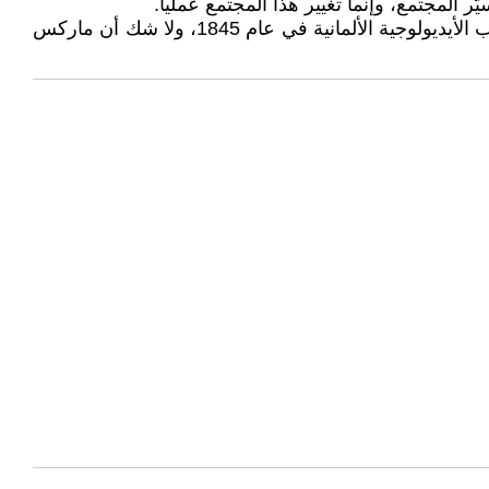
يّر المجتمع، وإنما تغيير هذا المجتمع عمليا.
«أطروحات حول فيورباخ» هي أحد عشر ملاحظة فلسفية قصيرة كتبها كارل ماركس كخطوط رئيسية للفصل الأول من كتاب الأيديولوجية الألمانية في عام 1845، ولا شك أن ماركس