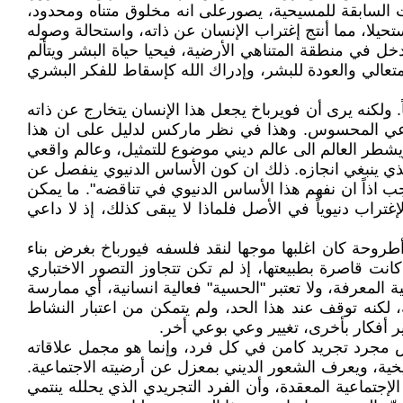
انات السابقة للمسيحية، يصورعلى انه مخلوق متناه ومحدود،
حيلا، مما أنتج إغتراب الإنسان عن ذاته، واستحالة وصوله
خل في منطقة المتناهي الأرضية، فيحيا حياة البشر ويتألم
عالي والعودة للبشر، وإدراك الله كإسقاط للفكر البشري
. ولكنه يرى أن فويرباخ يجعل هذا الإنسان يتخارج عن ذاته
جتماعي المحسوس. وهذا في نظر ماركس لدليل على ان هذا
ويشطر العالم الى عالم ديني موضوع للتمثيل، وعالم واقعي
 الذي ينبغي انجازه. ذلك ان كون الأساس الدنيوي ينفصل عن
جب اذاً ان نفهم هذا الأساس الدنيوي في تناقضه". ما يمكن
راب دنيوياً في الأصل فلماذا لا يبقى كذلك، إذ لا داعي
رباخ - Theses on Feuerbach" وهو عبارة عن أحد عشر أطروحة كان اغلبها موجها لنقد فلسفه فيورباخ بغرض بناء
كانت قاصرة بطبيعتها، إذ لم تكن تتجاوز التصور الاختباري
المعرفة، ولا تعتبر "الحسية" فعالية انسانية، أي ممارسة
لكنه توقف عند هذا الحد، ولم يتمكن من اعتبار النشاط
ر أفكار بأخرى، تغيير وعي بوعي أخر.
س مجرد تجريد كامن في كل فرد، وإنما هو مجمل علاقاته
تاريخية، ويعرف الشعور الديني بمعزل عن أرضيته الاجتماعية.
جتماعية المعقدة، وأن الفرد التجريدي الذي يحلله ينتمي