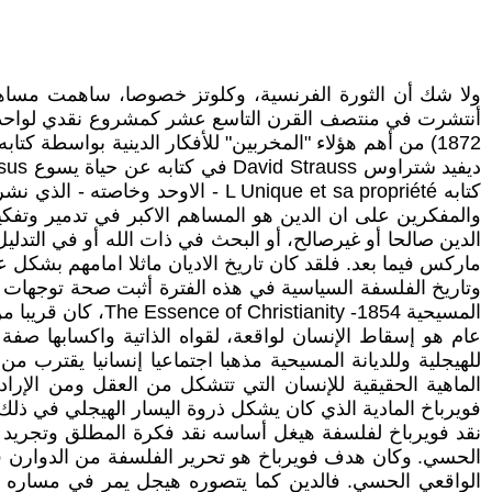
ولا شك أن الثورة الفرنسية، وكلوتز خصوصا، ساهمت مساهمة
والمفكرين على ان الدين هو المساهم الاكبر في تدمير وتفكي
الدين صالحا أو غيرصالح، أو البحث في ذات الله أو في التدل
ماركس فيما بعد. فلقد كان تاريخ الاديان ماثلا امامهم بش
المسيحية ty -1854
عام هو إسقاط الإنسان لواقعة، لقواه الذاتية واكسابها صفة 
للهيجلية وللديانة المسيحية مذهبا اجتماعيا إنسانيا يقترب من 
الماهية الحقيقية للإنسان التي تتشكل من العقل ومن الإر
فويرباخ المادية الذي كان يشكل ذروة اليسار الهيجلي في ذلك
نقد فويرباخ لفلسفة هيغل أساسه نقد فكرة المطلق وتجريد الع
الحسي. وكان هدف فويرباخ هو تحرير الفلسفة من الدوارن في 
الواقعي الحسي. فالدين كما يتصوره هيجل يمر في مساره التار