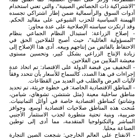
"الاشتراكية ذات الخصائص الصينية"، والتي تعني استخدام
أدوات السوق والرأسمالية ضمن إطار اشتراكي تجسده
الهيمنة السياسية للحزب الشيوعي على مقاليد الحكم.
وقد ارتكزت سياسته الإصلاحية على عدة محاور:
- إصلاح الزراعة: استبدال النظام الجماعي بنظام
"المسؤولية العائلية"، حيث أصبح للفلاحين الحق في
الاحتفاظ بالفائض من إنتاجهم وبيعه. أدى هذا الإصلاح إلى
زيادة الإنتاج الزراعي بشكل كبير، وتحسين مستوى
معيشة الملايين من الفلاحين.
- التخفيف من قبضة الدولة على الاقتصاد: تم اتخاذ عدة
إجراءات في هذا الصدد، كالسماح للأسعار بأن تتحدد وفقاً
لآليات العرض والطلب في العديد من القطاعات.
- المناطق الاقتصادية الخاصة: في خطوة جريئة، تم تحديد
مناطق ساحلية معينة (مثل شنتشن، تشوهاي، شيامن،
وشانتو) كمناطق اقتصادية خاصة في أوائل الثمانينيات.
مُنحت هذه المناطق صلاحيات اقتصادية أوسع، وحوافز
ضريبية، وبنية تحتية متطورة لجذب الاستثمار الأجنبي
المباشر والتكنولوجيا المتقدمة، مما أدى إلى توطين
الصناعة محليا.
- الانفتاح على العالم الخارجي: شجعت الصين التجارة