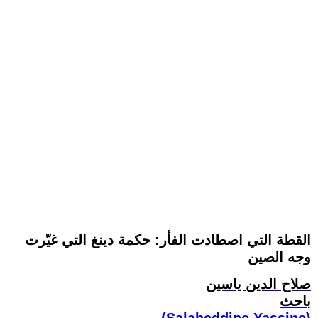
القطة التي اصطادت الفأر: حكمة دينغ التي غيّرت
وجه الصين
صلاح الدين ياسين
باحث
(Salaheddine Yassine)