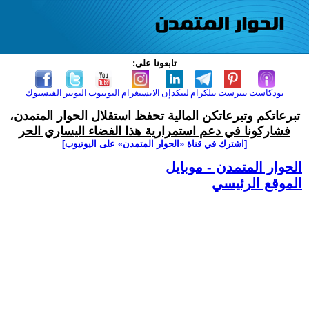
تابعونا على:
بودكاست
بنترست
تيلكرام
لينكدإن
الانستغرام
اليوتيوب
التويتر
الفيسبوك
تبرعاتكم وتبرعاتكن المالية تحفظ استقلال الحوار المتمدن،
فشاركونا في دعم استمرارية هذا الفضاء اليساري الحر
[اشترك في قناة ‫«الحوار المتمدن» على اليوتيوب]
الحوار المتمدن - موبايل
الموقع الرئيسي