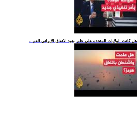
.. هل كانت الولايات المتحدة على علم ببنود الاتفاق الإيراني العم