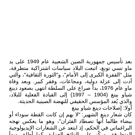
بعد تأسيس جمهورية الصين الشعبية عام 1949 على يد
ماو تسي تونغ، اتبعت البلاد سياسات اشتراكية متطرفة،
مثل "القفزة الكبرى إلى الأمام"، و"الثورة الثقافية"، والتي
أدت إلى عزلة دولية، ومجاعات، وفقر كبير. وبعد وفاة
ماو عام 1976، بدأ صراع على السلطة انتهى بصعود دينغ
شياو بينغ (1904 – 1997) إلى القيادة الفعلية للبلاد،
والذي يُعد المؤسس الحقيقي للنهضة الصينية الحديثة.
أولا: إصلاحات دينغ شياو بينغ
كان شعار دينغ الشهير: "لا يهم إن كانت القطة سوداء أو
بيضاء طالما أنها تصطاد الفئران"، وهو ما يعكس نهجه
البراغماتي في الحكم، إذ ابتعد عن الشعارات الإيديولوجية
المتطرفة، وركّز على النتائج العملية. كما أطلق مبدأ