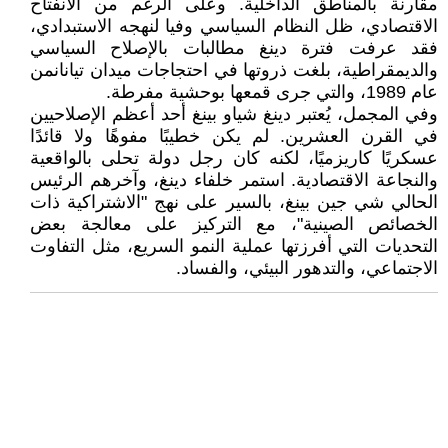
مقارنة بالمناطق الداخلية. وعلى الرغم من الانفتاح
الاقتصادي، ظل النظام السياسي وفيا لنهجه الاستبدادي،
فقد عرفت فترة دينغ مطالبات بالإصلاح السياسي
والديمقراطية، بلغت ذروتها في احتجاجات ميدان تيانانمن
عام 1989، والتي جرى قمعها بوحشية مفرطة.
وفي المجمل، يُعتبر دينغ شياو بينغ أحد أعظم الإصلاحيين
في القرن العشرين. لم يكن خطيبًا مفوهًا ولا قائدًا
عسكريًا كاريزميًا، لكنه كان رجل دولة تحلى بالواقعية
والنجاعة الاقتصادية. استمر خلفاء دينغ، وآخرهم الرئيس
الحالي شي جين بينغ، بالسير على نهج "الاشتراكية ذات
الخصائص الصينية"، مع التركيز على معالجة بعض
التحديات التي أفرزتها عملية النمو السريع، مثل التفاوت
الاجتماعي، والتدهور البيئي، والفساد.