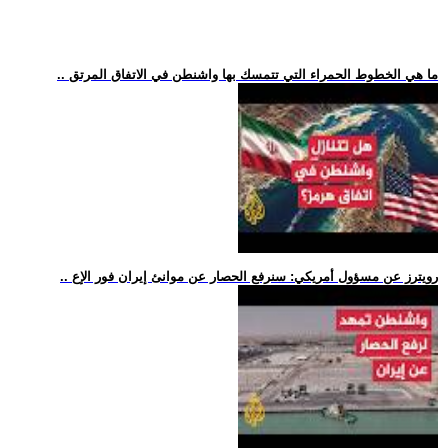
.. ما هي الخطوط الحمراء التي تتمسك بها واشنطن في الاتفاق المرتق
.. رويترز عن مسؤول أمريكي: سنرفع الحصار عن موانئ إيران فور الإع