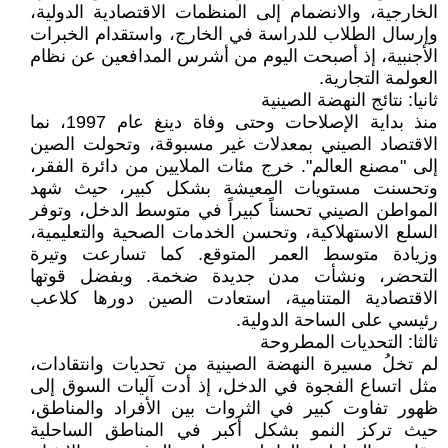
الخارجية، والانضمام إلى المنظمات الاقتصادية الدولية،
وإرسال الطلاب للدراسة في الخارج، واستقدام الخبرات
الأجنبية، إذ أصبحت اليوم من أشرس المدافعين عن نظام
العولمة التجارية.
ثانيا: نتائج النهضة الصينية
منذ بداية الإصلاحات وحتى وفاة دينغ عام 1997، نما
الاقتصاد الصيني بمعدلات غير مسبوقة، وتحولت الصين
إلى "مصنع العالم". خرج مئات الملايين من دائرة الفقر،
وتحسنت مستويات المعيشة بشكل كبير، حيث شهد
المواطن الصيني تحسناً كبيراً في متوسط الدخل، وتوفر
السلع الاستهلاكية، وتحسن الخدمات الصحية والتعليمية،
وزيادة متوسط العمر المتوقع. كما تسارعت وتيرة
التحضر، ونشأت مدن جديدة ضخمة. وبفضل قوتها
الاقتصادية المتنامية، استعادت الصين دورها كلاعب
رئيسي على الساحة الدولية.
ثالثا: التحديات المطروحة
لم تخلُ مسيرة النهضة الصينية من تحديات وانتقادات،
مثل اتساع الفجوة في الدخل، إذ أدت آليات السوق إلى
ظهور تفاوت كبير في الثروات بين الأفراد والمناطق،
حيث تركز النمو بشكل أكبر في المناطق الساحلية