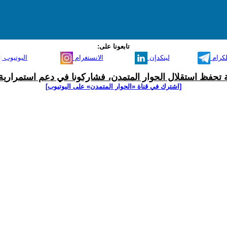
تابعونا على:
لكرام
لينكدإن
الانستغرام
اليوتيوب
ية تحفظ استقلال الحوار المتمدن، فشاركونا في دعم استمرارية 
[اشترك في قناة ‫«الحوار المتمدن» على اليوتيوب]