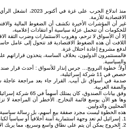
منذ اندلاع الحرب ع
الاقتصادية للأزمة.
غير أن المؤشرات الأخيرة تكشف أن الضغوط المالية والاقتص
للحكومات أن تتحمل عزلة سياسية أو انتقادات إعلامية،
إلا أن الأسواق لا ترحم، وهروب الاستثمارات وضرب الثقة الاق
اللافت أن هذه الضغوط الاقتصادية قد تتحول إلى عامل حاس
لدفع مشروع إعادة احتلال غزة.
فالمستثمرون الدوليون، بخلاف الساسة، يتخذون قراراتهم على 
والسياسية.
أولاً: خطوة النرويج… جرس إنذار للأسواق : أحدث قرار صندوق 
حصص في 11 شركة إسرائيلية،
صدمة في أسواق تل أبيب. القرار جاء بعد مراجعة عاجلة
والضفة الغربية.
وفق بيانات الصندوق، كان يمتلك أسهماً في 65 شركة إسرائيلية بنهاية 2024 بقيمة تقارب 1.95 مليار دولار، باع منها حصصاً في شركات طاقة واتصالات العام الماضي لأسباب أخلاقية،
وها هو الآن يوسع قائمة التخارج. الأخطر أن المراجعة لا 
المحليين والدوليين.
هذه الخطوة ليست مجرد صفقة بيع أسهم، بل رسالة سياسية–
1. إسرائيل لم تعد وجهة استثمارية آمنة أخلاقياً أو سياسياً لكبار الصناديق.
2. الخروج يمكن أن يتم على نطاق واسع وسريع، مما يربك الأسواق ويضغط على أسعار الأصول.