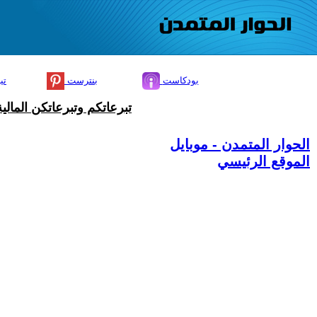
بودكاست
بنترست
تي
تبرعاتكم وتبرعاتكن المال
الحوار المتمدن - موبايل
الموقع الرئيسي