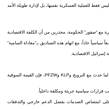
يس فقط للعملية العسكرية نفسها، بل لإدارة طويلة الأمد
رة مع “صقور” الحكومة، محذرين من أن الكلفة الاقتصادية
 سياسياً حاداً، مع اتهام هذه الصناديق بـ”معاداة السامية”
 إسرائيل الاقتصادية.
سادساً: مؤشرات مقلقة على المدى المتوسط : وفق تقديرات محللين ماليين، إذا استمرت موجة التخارجات بوتيرة مماثلة لما حدث مع النرويج وKLP وPFZW، فإن القيمة السوقية
ب قرارات سياسية جريئة ومكلفة داخلياً.
اً على امتصاص الصدمات بفضل الدعم خارجي والتدفقات