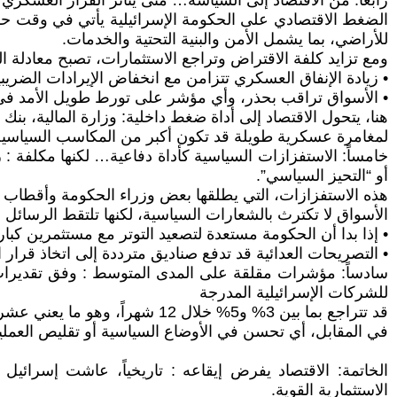
رابعاً: من الاقتصاد إلى السياسة… متى يتأثر القرار العسكري
الضغط الاقتصادي على الحكومة الإسرائيلية يأتي في وقت حسا
للأراضي، بما يشمل الأمن والبنية التحتية والخدمات.
ومع تزايد كلفة الاقتراض وتراجع الاستثمارات، تصبح معادلة ال
• زيادة الإنفاق العسكري تتزامن مع انخفاض الإيرادات الضريبية
• الأسواق تراقب بحذر، وأي مؤشر على تورط طويل الأمد في
هنا، يتحول الاقتصاد إلى أداة ضغط داخلية: وزارة المالية، 
لمغامرة عسكرية طويلة قد تكون أكبر من المكاسب السياسية
خامساً: الاستفزازات السياسية كأداة دفاعية… لكنها مكلفة : ردو
أو “التحيز السياسي”.
هذه الاستفزازات، التي يطلقها بعض وزراء الحكومة وأقطاب اليم
الأسواق لا تكترث بالشعارات السياسية، لكنها تلتقط الرسائل ح
• إذا بدا أن الحكومة مستعدة لتصعيد التوتر مع مستثمرين كبا
• التصريحات العدائية قد تدفع صناديق مترددة إلى اتخاذ قرار 
للشركات الإسرائيلية المدرجة
قد تتراجع بما بين 3% و5% خلال 12 شهراً، وهو ما يعني عشرات المليارات من الشواكل من رأس المال السوقي المفقود.
في المقابل، أي تحسن في الأوضاع السياسية أو تقليص العمليا
الخاتمة: الاقتصاد يفرض إيقاعه : تاريخياً، عاشت إسرا
الاستثمارية القوية.