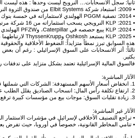
ثانياً: سجل الانسحابات… النرويج ليست وحدها : هذه ليست ا
• 2009: استبعاد شركة Elbit Systems من صندوق الثروة النرويجي، ما أثار أزمة دبلوماسية ولفت أنظار المستثمرين إلى مخاطر الاستثمار في قطاع الدفاع الإسرائيلي.
• 2014: تصفية PGGM الهولندي لاستثماراته في خمسة بنوك إسرائيلية بسبب تمويل أنشطة في المستوطنات.
• 2021: KLP النرويجي يسحب استثماراته من 16 شركة مرتبطة بالمستوطنات.
• 2024: KLP يبيع حصصه في Caterpillar، وPFZW الهولندي يعلن التخارج من جميع استثماراته المدرجة في إسرائيل.
• 2025: KLP يستبعد Oshkosh وThyssenKrupp لارتباطهما بالحرب على غزة.
هذه السوابق تبرز نمطاً متزايداً: الضغوط الأخلاقية والحقوق
ثالثاً: أثر الانسحابات على السوق الإسرائيلي : رغم أن بعض
بكثير.
فالسوق المالية الإسرائيلية تعتمد بشكل متزايد على تدفقات رؤ
الآثار المباشرة:
1. انخفاض أسعار الأسهم المستهدفة: الشركات التي شملتها قرارات التخارج عادة ما تسجل تراجعاً فورياً في أسعارها.
2. ارتفاع تكلفة رأس المال: انسحاب الصناديق يقلل الطلب على السندات والأسهم، ما يرفع العوائد المطلوبة.
3. زيادة تقلبات السوق: موجات بيع من مؤسسات كبيرة ترفع من التذبذب، وتجعل السوق أكثر عرضة للمضاربات.
الآثار غير المباشرة:
• تراجع التصنيف الأخلاقي لإسرائيل في مؤشرات الاستثمار المستدام (ESG)، ما يحد من قدرة الشركات على جذ
• تنامي المخاطر القانونية، خصوصاً في أوروبا، حيث تفرض بع