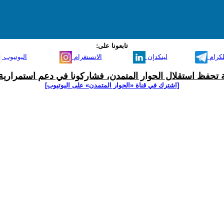
تابعونا على:
لكرام
لينكدإن
الانستغرام
اليوتيوب
ية تحفظ استقلال الحوار المتمدن، فشاركونا في دعم استمرارية 
[اشترك في قناة ‫«الحوار المتمدن» على اليوتيوب]