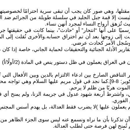
د مقتلها، وهي صور كان يجب أن تبقى سرية احترامًا لخصوصي
ة ليست إلا قمة جبل الجليد في سلسلة طويلة من الجرائم ضد الن
 تُزهق أرواح النساء لمجرد أنهن نساء.
ًا على أنها “انتحار” أو “حادث”، بينما كانت في حقيقتها جر
لت إلى زوجها بعد أن تم اختراق حسابه.والأخرى نُقلت إلى
، وسُجل الأمر كحادث عرضي.
تقارير الأدلة الجنائية والتحقيقات لحماية الجاني، خاصة إذا ك
عراق يعملون في ظل دستور ينص في المادة (2/أولًا/أ) على أن:
تناقض الصارخ بين ادعاء الالتزام بالدين وبين الأفعال التي 
قال الله تعالى:﴿وَإِذَا الْمَوْءُودَةُ سُئِلَتْ ۝ بِأَيِّ ذَنبٍ قُتِلَتْ﴾ [التكوير: 8-9].كما نجد في قول 
ي، واشترط أربعة شهود عدول في جريمة الزنا، ولم يمنح أي ف
 الفوري.
م يعملون عليها )لا يضرب فقط العدالة، بل يهدم أسس المجتمع،
ن تذكرنا بأن ما نراه ونسمع عنه ليس سوى الجزء الظاهر م
 تُمنح لهن فرصة حتى لطلب العدالة.