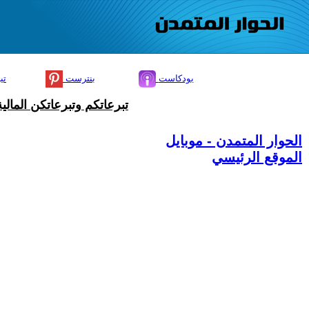
بودكاست
بنترست
تي
تبرعاتكم وتبرعاتكن المال
الحوار المتمدن - موبايل
الموقع الرئيسي