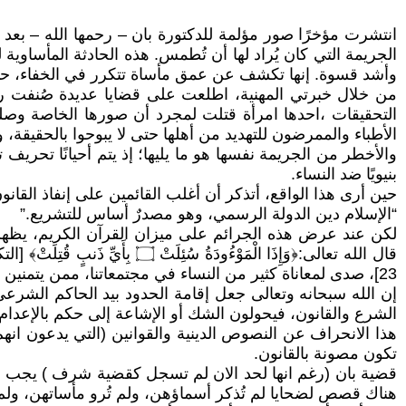
انتشرت مؤخرًا صور مؤلمة للدكتورة بان – رحمها الله – بع
الجريمة التي كان يُراد لها أن تُطمس. هذه الحادثة المأساوي
وأشد قسوة. إنها تكشف عن عمق مأساة تتكرر في الخفاء، حيث
من خلال خبرتي المهنية، اطلعت على قضايا عديدة صُنفت رسمي
التحقيقات ،احدها امرأة قتلت لمجرد أن صورها الخاصة وص
الأطباء والممرضون للتهديد من أهلها حتى لا يبوحوا بالحقيقة
والأخطر من الجريمة نفسها هو ما يليها؛ إذ يتم أحيانًا تحريف 
بنيويًا ضد النساء.
حين أرى هذا الواقع، أتذكر أن أغلب القائمين على إنفاذ القانون في ال
“الإسلام دين الدولة الرسمي، وهو مصدرٌ أساس للتشريع.”
لكن عند عرض هذه الجرائم على ميزان القرآن الكريم، يظهر ال
23]، صدى لمعاناة كثير من النساء في مجتمعاتنا، ممن يتمنين الموت هربًا من ظلم لا يرحم.
إن الله سبحانه وتعالى جعل إقامة الحدود بيد الحاكم الشرع
الشرع والقانون، فيحولون الشك أو الإشاعة إلى حكم بالإعدام
هذا الانحراف عن النصوص الدينية والقوانين (التي يدعون انه
تكون مصونة بالقانون.
قضية بان (رغم انها لحد الان لم تسجل كقضية شرف ) يجب أ
هناك قصص لضحايا لم تُذكر أسماؤهن، ولم تُرو مأساتهن، ولم