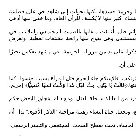
تها وحرمة جسدها، لكنها تحولت إلى شاهد حي على فظاعة
ساء، كثير منها لا يُكشف للرأي العام، وما خفي منها أدهى
ائم قتل، أُغلقت ملفاتها بالصمت المجتمعي والتلاعب في
 المستشفى وهي تفوح منها رائحة مشتقات نفطية، وتعرض
ان ذكرا، على يد من يبرر له الجريمة، في مشهد يعكس تحيزًا
تُرتكب. فالإسلام جاء ليحرم قتل المرأة بسبب جنسها، كما
مريم عليها السلام وهي تواجه محنتها:﴿قَالَتْ يَا لَيْتَنِي مِتُّ قَبْلَ هَٰذَا وَكُنتُ نَسْيًا مَّنسِيًّا﴾ [مريم:
رد من العائلة سلطة القتل. ومع ذلك، يتجاوز البعض حكم
 ويجعل حياة النساء رهينة مزاجية “الذكر الأقوى” بدل أن
ن المأساة. تحت سطح الصمت المجتمعي والتستر الرسمي،