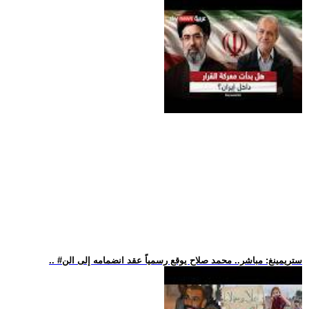
.. #ستريمينغ: مباشر.. محمد صلاح يوقع رسمياً عقد انضمامه إلى الن