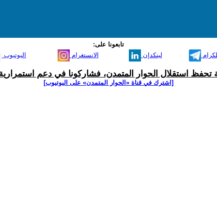
تابعونا على:
لكرام
لينكدإن
الانستغرام
اليوتيوب
ية تحفظ استقلال الحوار المتمدن، فشاركونا في دعم استمرارية 
[اشترك في قناة ‫«الحوار المتمدن» على اليوتيوب]