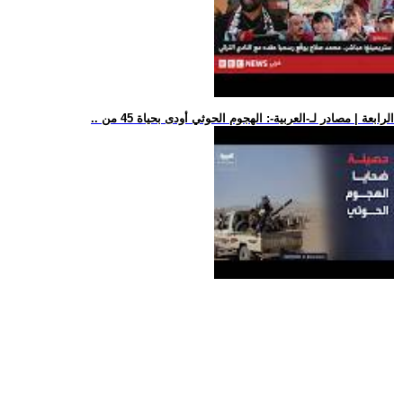
.. الرابعة | مصادر لـ-العربية-: الهجوم الحوثي أودى بحياة 45 من