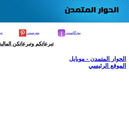
بودكاست
بنترست
تي
تبرعاتكم وتبرعاتكن المال
الحوار المتمدن - موبايل
الموقع الرئيسي