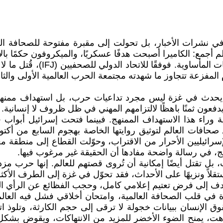
غزة مجرد عنوان عابر في نشرات الأخبار، بل تحولت إلى مقبرة مفتوحة ل
لم أجمع: الكاميرا أصبحت هدفًا عسكريًا، والميكروفون حكمًا بال
 إلى أن العدد يقترب من 270. هذه الأرقام المفزعة تتجاوز ما شهدته مجتمعة الحرب 
ما يحدث في غزة ليس مجرد تداعيات حرب، بل استهداف ممنه
عون ثمنًا باهظًا لالتزامهم المهني في ظل ظروف لا إنسانية.
 وراء هذا الاستهداف الممنهج. فبينما فتحت إسرائيل أبواب ق
افات العالم لتوثيق روايتها الخاصة بهجوم السابع من أكتوب
يليين الأحرار من الاقتراب، وحوّلت القطاع إلى منطقة معزو
، في رسالة واضحة مفادها أن الحقيقة غير مرغوب فيها.
سب، بل تقتل أيضًا إمكانية أن تُروى قصتهم للعالم. إنها حر
مستقلاً ونزيهًا على الأحداث، فقد تحوّل في غزة إلى الطرف ال
دف إلى فرض تعتيم إعلامي كامل، وحجب الفظائع عن الرأي الع
في قلب الصحافة العالمية، وامتحان أخلاقي فشل فيه العالم ب
 الإنسان ببيانات خجولة لا ترقى إلى حجم الكارثة، وتلوذ ات
اهت، يمنح الضوء الأخضر للمزيد من الانتهاكات، ويقوض بشك