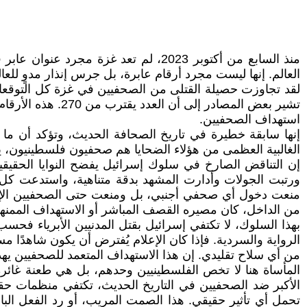
منذ السابع من أكتوبر 2023، لم تعد 
العالم. إنها ليست مجرد أرقام عابرة، بل جرس إنذار مدوٍ للعا
تشير بعض المصادر
استهداف الصحفيين.
إنها سابقة خطيرة في تاريخ الصحافة الحديث، وتؤكد أن 
الغالبية العظمى من هؤلاء الضحايا هم صحفيون فلسطينيون، يدف
إن التناقض الصارخ في سلوك إسرائيل يفضح النوايا الحقيقية
ورتبت الجولات وأدارت المشهد بدقة متناهية، واستدعت كل صح
منعت دخول أي صحفي أجنبي، بل ومنعت حتى الصحفيين الإسرائ
من الداخل، كان مصيره القصف المباشر أو الاستهداف الممنهج
بهذا السلوك، لا تكتفي إسرائيل بقتل المدنيين الأبرياء فح
الرواية والسردية. فإذا كان الإعلام يُفترض أن يكون شاهدًا 
من أي سلاح تقليدي. إن هذا الاستهداف المتعمد للصحفيين يه
المأساة هنا لا تخص الفلسطينيين وحدهم، بل هي طعنة غائرة 
الأكبر ضد الصحفيين في التاريخ الحديث، تكتفي منظمات حقوق
تحمل أي تأثير حقيقي. هذا الصمت المريب، أو رد الفعل الب