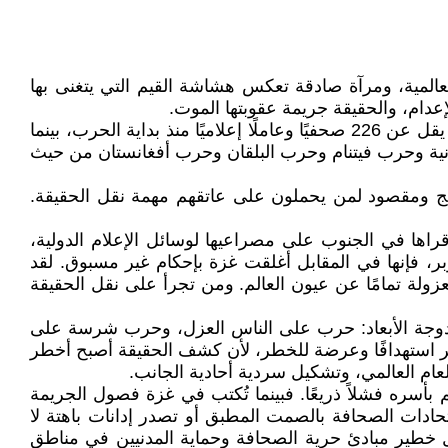
لصحافة العالمية، ومرآة صادقة تعكس هشاشة القيم التي يتغنى بها
إعدام، والحقيقة جريمة عقوبتها الموت.
لقد تجاوزت حصيلة القتلى من الصحفيين في غزة كل التوقعات المأساوية. فوفقًا للاتحاد الدولي للصحفيين (IFJ)، قُتل ما لا يقل عن 226 صحفيًا وعاملًا إعلاميًا منذ بداية الحرب، بينما
العالمية الأولى والثانية وحرب فيتنام وحرب البلقان وحرب أفغانستان من حيث
ج ومقصود لمن يحملون على عاتقهم مهمة نقل الحقيقة.
راها في الجنوب على مصراعيها لوسائل الإعلام الدولية،
ر، فإنها في المقابل أغلقت غزة بإحكام غير مسبوق. لقد
لة تمامًا عن عيون العالم. ومن تجرأ على نقل الحقيقة
ب مزدوجة الأبعاد: حرب على الناس العزل، وحرب شرسة على
أكثر استهدافًا وعرضة للخطر، لأن كشف الحقيقة أصبح أخطر
ام العالمي، وتشكيل سردية أحادية الجانب.
أسره فشلاً ذريعًا. فبينما تُكتب في غزة فصول الجريمة
حادات الصحافة بالصمت المطبق أو تصدر إدانات باهتة لا
ل خطير مبادئ حرية الصحافة وحماية المدنيين في مناطق