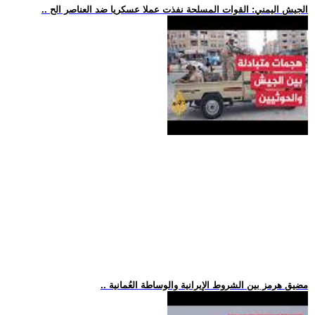
.. الجيش اليمني: القوات المسلحة نفذت عملا عسكريا ضد العناصر الح
.. مضيق هرمز بين الشروط الإيرانية والوساطة العُمانية