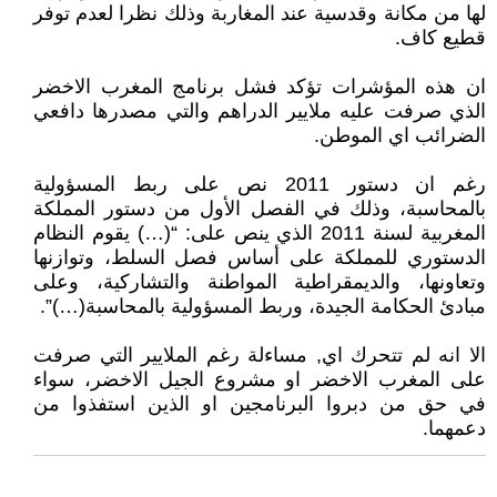
لها من مكانة وقدسية عند المغاربة وذلك نظرا لعدم توفر
قطيع كاف.
ان هذه المؤشرات تؤكد فشل برنامج المغرب الاخضر
الذي صرفت عليه ملايير الدراهم والتي مصدرها دافعي
الضرائب اي الموطن.
رغم ان دستور 2011 نص على ربط المسؤولية
بالمحاسبة، وذلك في الفصل الأول من دستور المملكة
المغربية لسنة 2011 الذي ينص على: “(…) يقوم النظام
الدستوري للمملكة على أساس فصل السلط، وتوازنها
وتعاونها، والديمقراطية المواطنة والتشاركية، وعلى
مبادئ الحكامة الجيدة، وربط المسؤولية بالمحاسبة(…)”.
الا انه لم تتحرك اي, مساءلة رغم الملايير التي صرفت
على المغرب الاخضر او مشروع الجيل الاخضر، سواء
في حق من دبروا البرنامجين او الذين استفذوا من
دعمهما.