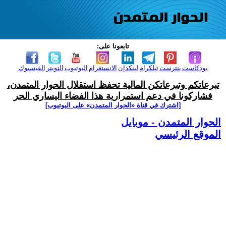
تابعونا على:
بودكاست
بنترست
تيلكرام
لينكدإن
الانستغرام
اليوتيوب
التويتر
الفيسبوك
تبرعاتكم وتبرعاتكن المالية تحفظ استقلال الحوار المتمدن،
فشاركونا في دعم استمرارية هذا الفضاء اليساري الحر
[اشترك في قناة ‫«الحوار المتمدن» على اليوتيوب]
الحوار المتمدن - موبايل
الموقع الرئيسي