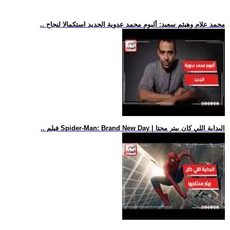
.. محمد علام وهيثم سعيد: ألبوم محمد عدوية الجديد استكمالا لنجاح
.. فيلم Spider-Man: Brand New Day | البداية اللي كان بيتر محتا