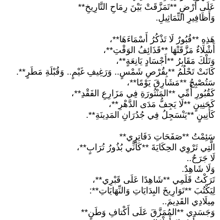
عَلَى أَرْضٍ **تَمَزَّقَتْ بَيْنَ رِمَاحِ التَّارِيخِ**
وَأَظَافِيرِ التِّمَاثِيلِ.
هَذِهِ **قُبُورٌ لَا تَذْكُرُ أَسْمَاءَهَا**،
أَشْلَاءٌ مَزَّقَتْهَا **قَذَائِفُ الوَقْتِ**،
وَتَلْكَ مَقَابِرُ **أَجْسَادٍ يَانِعَةٍ**،
كَانَتْ تَحْلُمُ **بِقُرْصِ شَمْسٍ.. وَرَغِيفِ غَيْمٍ.. وَقُبْلَةِ مَطَرٍ**.
سَتُصْبِحُ **مَشَارِقَ يَوْمًا**،
كَقُبُورِ أُمِّي **المَنْثُورَةِ فِي مَزَارِعِ الفَقْدِ**،
كَحَنِينٍ **لَا يَجِفُّ مَدَى الدَّهْرِ**،
كَأَنِينٍ **يَنْسَجِلُ فِي جُدُرَانِ المَدِينَةِ**.
سَئِمْتُ **صَفَحَاتِ دَفَاتِرِي**
الَّتِي تَرْوِي الحِكَايَةَ **كَأَنِّي بُذُورُ تُرَابٍ**،
لَا جَرَحٌ..
وَلَا شَاهِدٌ.
تَرَكْتُ قَلَمِي **شَاهِدًا عَلَى قَبْرِي**،
لِيَكْتُبَ **تَوَارِيخَ البِدَايَاتِ وَالنِّهَايَاتِ**:
مِيلَادِي القَدِيمَ..
وَجَسَدِي **المُمَزَّقَ عَلَى أَكْتافِ وَطَنٍ**