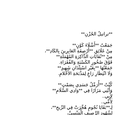
**تراتيلُ الحُزْنِ**
جَمَعْتُ **أَشْلَاءَ كَوْنٍ**
مِنْ عَلَائِقِ **أَرْصِفَةِ العَابِرِينَ بِالكَادِ**،
مِنْ **نُفَايَاتِ الذَّاكِرَةِ المُهْمَلَةِ**
فَوْقَ صُخُورِ الكَسْبَةِ وَالفُقَرَاءِ.
جَمَعْتُهَا **بِغَيْرِ اسْتِئْذَانِ شَهِيدٍ**
وَلَا انْتِظَارِ رَاعٍ لِمَذْبَحَةِ الأَحْلامِ.
كُنْتُ **أُرَمِّلُ جَسَدِي بِصَمْتٍ**
وَأَبْنِي مَزَارًا فِي **وَادِي السَّلَامِ**
لِأَبِي..
لِأُمِّي..
لِـ**بَقَايَا نُجُومٍ هُجِّرَتْ فِي الرِّيحِ**،
لِشُهُودِ الرَّصِيفِ الْمَنْسِيِّ،