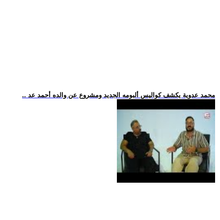
.. محمد عدوية يكشف كواليس ألبومه الجديد ومشروع عن والده أحمد عد