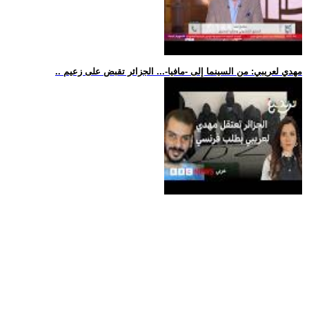
.. مهدي لعريبي: من السينما إلى -مافيا-... الجزائر تقبض على زعيم