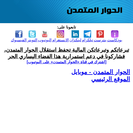
تابعونا على:
بودكاست
بنترست
تيلكرام
لينكدإن
الانستغرام
اليوتيوب
التويتر
الفيسبوك
تبرعاتكم وتبرعاتكن المالية تحفظ استقلال الحوار المتمدن،
فشاركونا في دعم استمرارية هذا الفضاء اليساري الحر
[اشترك في قناة ‫«الحوار المتمدن» على اليوتيوب]
الحوار المتمدن - موبايل
الموقع الرئيسي