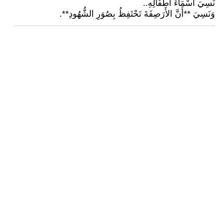
نَسِيَ أَسْمَاءَ أَطْفَالِهِ..
وَنَسِيَ **أَنَّ الأَرَصِفَةَ تَحْتَفِظُ بِصُوَرِ الشُّهُودِ**.