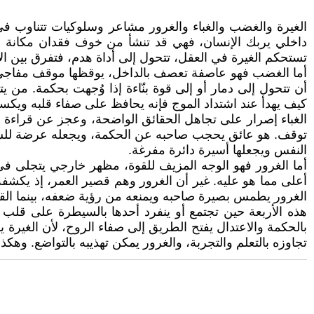
الغيرة والغضب والغباء والغرور مشاعر وسلوكيات تتناوب في ا
داخلي يربك الإنسان، فهي قد تنشأ من خوف فقدان مكانة أو 
تستحكم الغيرة في العقل، تتحول إلى أداة هدم، فتفرق بين ال
أما الغضب فهو عاصفة تعصف بالداخل، يوقظها موقف مفاجئ أو
أن تتحول إلى دمار أو إلى قوة بنّاءة إذا وُجهت بحكمة. من 
كيف يهدأ عند اشتداد الموج فإنه يحافظ على صفاء قلبه ويكس
الغباء إصرار على تجاهل الحقائق الواضحة، وعجز عن قراءة الم
توقف. هو عائق يحجب صاحبه عن الحكمة، ويجعله عرضة للسخر
النفس ويجعلها أسيرة دائرة مفرغة.
أما الغرور فهو الوجه المزيف للقوة، مظهر خارجي يتجلى في
أعلى مما هو عليه. غير أن الغرور وهم قصير العمر، إذ يكشفه 
الغرور يطمس بصيرة صاحبه ويمنعه من رؤية ضعفه، بينما القو
هذه الأربعة حين تجتمع أو ينفرد أحدها بالسيطرة على قلب إ
بالحكمة والاعتدال يفتح الطريق إلى صفاء الروح، لأن الغيرة 
تجاوزه بالتعلم والتجربة، والغرور يمكن تهذيبه بالتواضع. وهك