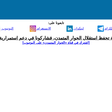
تابعونا على:
لكرام
لينكدإن
الانستغرام
اليوتيوب
ية تحفظ استقلال الحوار المتمدن، فشاركونا في دعم استمرارية 
[اشترك في قناة ‫«الحوار المتمدن» على اليوتيوب]