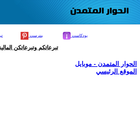
بودكاست
بنترست
تي
تبرعاتكم وتبرعاتكن المال
الحوار المتمدن - موبايل
الموقع الرئيسي