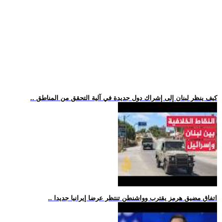
.. كيف ينظر لبنان إلى إشراك دول جديدة في آلية التحقق من المناطق
.. اتفاق مضيق هرمز يقترب وواشنطن تنتظر عرضا إيرانيا جديدا