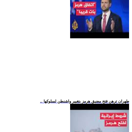
.. طهران ترهن فتح مضيق هرمز بتغيير واشنطن لسلوكها