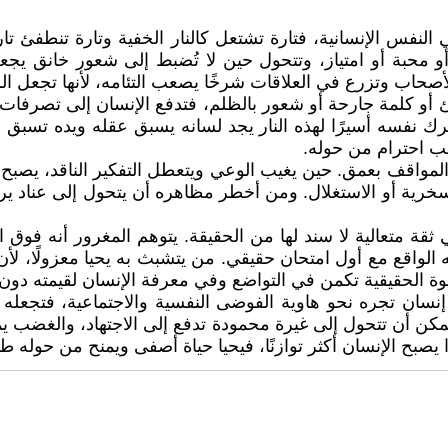
لنفس الإنسانية، فتارة تشتعل كالنار الخفية وتارة تنطفئ تا
محبة أو امتياز، وتتحول حين لا تُضبط إلى شعور خانق يجعل
أصحاب وتزرع في العلاقات شرخًا يصعب التئامه، لأنها تجعل ال
 كلمة جارحة أو شعور بالظلم، فتدفع الإنسان إلى تصرفات قد
يترك نفسه أسيرًا لهذه النار يجد لسانه يسبق عقله ويده تسبق
ب احترام من حوله.
واقف بعمق. حين يغيب الوعي ويتعطل التفكير الناقد، يصبح الغب
ية أو الاستغلال. ومن أخطر مظاهره أن يتحول إلى عناد يرف
 ثقة متعالية لا سند لها من الحقيقة. يتوهم المغرور أنه ف
الواقع مع أول امتحان حقيقي. من يتشبث به يحيا معزولًا، لأن 
ة الحقيقية تكمن في التواضع وفي معرفة الإنسان لقيمته دون 
نسان تجره نحو هاوية الفوضى النفسية والاجتماعية، فتجعله 
يمكن أن تتحول إلى غيرة محمودة تدفع إلى الاجتهاد، والغضب ي
ذا يصبح الإنسان أكثر توازنًا، فيحيا حياة أصفى ويمنح من حوله 