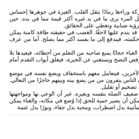
ركة وراءها رمادًا يثقل القلب. الغيرة في جوهرها إحساس
 المرء يرى ما في يد غيره أكثر قيمة مما في يده. حين
رؤية ضبابية وتغطي على الحقائق.
 يندم عليها لاحقًا. الغضب في حقيقته طاقة كامنة يمكن
 حكمته، فيندفع إلى ما يفسد أكثر مما يصلح. أما من عرف
اء حجابًا يمنع صاحبه من التعلم من أخطائه، فيعيدها بلا
ض النصح ويستغني عن الخبرة، فيغلق أبواب التقدم أمام
وق الآخرين، فيتعامل معهم باستخفاف ويضع نفسه في موضع
الناس ينفرون من من يضع بينه وبينهم حاجزًا من التعالي.
تضخيم أو تقليل.
ضعيف الصلة بنفسه وبغيره. غير أن الوعي بها ومواجهتها
مكن أن يصير حمية للحق إذا وُضع في مكانه، والغباء يمكن
طمأنينة بدل اضطراب، ومحبة بدل جفاء، ونورًا بدل عتمة