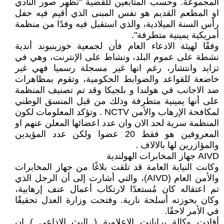
المجموعة. وحسب المتابعين للقضية "تُظهر صور النادي
او المطعم القديم هو نفس المبنى الذي أقيم فيه حفل
رأس السنة الميلادية، والذي استقبل فيه وفدًا من منظمة
أمريكية يمينية متطرفة".
وفقًا لهيئة الادعاء العام فأن لجمعية خوزينبوند أندية
نشطة على عموم البلد، ونشاط على الإنترنت، وهي في
تزايد وانتشار، رغم انها غير مسجلة رسميا فهي غير
خاضعة للقواعد والضوابط الحكومية، وتقوم بمظاهرات
ضد الاجانب في هولندا و بلجيكا وقد تم تصنيف المنظمة
على أنها يمينية متطرفة وذلك من قبل المنسق الوطني
لمكافحة الإرهاب والأمن NCTV . وتؤكد المعلومات لكون
المنظمة سرية لحد الان وان عدد اعضائها المعلن عنهم او
المعروفين هو فقط 20 عضوا ولكن عدد المؤيدين
والمؤازرين لها بالالاف .
AIVD جهاز المخابرات الهولندية
وكانت النيابة العامة قد تلقت بلاغًا من جهاز المخابرات
والأمن العام (AIVD)، والتي أشارت إلى أن الرجل الذي
تم اعتقاله كان مُستعدًا لارتكاب أعمال عنف إرهابية،
وكان بحوزته أسلحة نارية. وفتحت وزارة العدل تحقيقًا
في الأمر لاحقًا.
أفادت وكالة برابانت الاعلامية ( البث الاذاعي ) ان