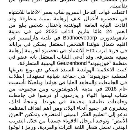
تفاصيله.
اعتقلت قوات التدخل السريع شاب بعمر 24عاما للاشتباه
في تحضيره لأعمال عنف إرهابية يمينية متطرفة وقد
افادت النيابة العامة الهولندية باعتقال شخص يبلغ من
العمر 24 عامًا بتاريخ 14اب 2025 في في مدينة
بادهويفدورب Badhoevedorp في بلدية هارلمميير في
اقليم شمال هولندا الشخص المعتقل يسكن في براباند
في قرية ايرب Erp للاشتباه في تحضيره لجريمة إرهابية
يمينية متطرفة. وقد أدعى الشاب المعتقل بانه عضو في
منظمة "خوزينبوند" Geuzenbond اليمينية المتطرفة.
كتبت الاعلامية الهولندية السيدة فيمكي دي يونغ تعريفها
لمنظمة خوزينبوند" هي جماعة شبابية تستهدف الطلاب
في الجامعات والمعاهد العليا في هولندا وبلجيكا تأسست
عام 2018 في مدينة بادهويفدورب ومن مجموعة من
شباب ليسوا اغبياء و يدرسون أو درسوا في جامعات
وجامعات تطبيقية مختلفة في هولندا. ونتيجةً لذلك،
ينتشرون في جميع أنحاء البلاد، ومن اهم اهداف المنظمة
تدعو إلى "تطبيع الفكر اليميني المتطرف وتمكين "العرق
الأبيض" وتوحيد الرجال الاقوياء جسديا من خلال التدريب
البدني، تحمل شعار اللغة التراث والفردية، ورمز ( لوغو)