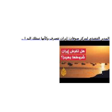
.. المدير التنفيذي لمركز صوفان: إيران تتصرف وكأنها تمتلك اليد ا