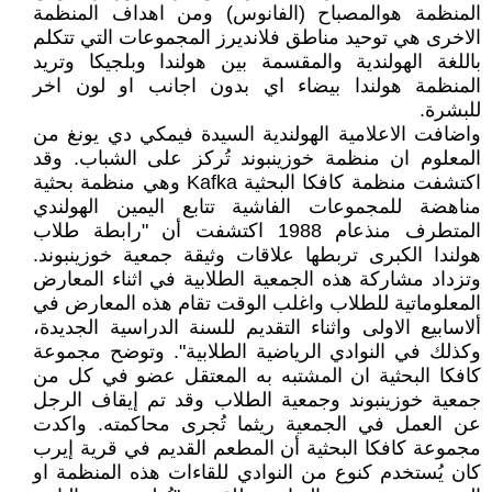
المنظمة هوالمصباح (الفانوس) ومن اهداف المنظمة
الاخرى هي توحيد مناطق فلانديرز المجموعات التي تتكلم
باللغة الهولندية والمقسمة بين هولندا وبلجيكا وتريد
المنظمة هولندا بيضاء اي بدون اجانب او لون اخر
للبشرة.
واضافت الاعلامية الهولندية السيدة فيمكي دي يونغ من
المعلوم ان منظمة خوزينبوند تُركز على الشباب. وقد
اكتشفت منظمة كافكا البحثية Kafka وهي منظمة بحثية
مناهضة للمجموعات الفاشية تتابع اليمين الهولندي
المتطرف منذعام 1988 اكتشفت أن "رابطة طلاب
هولندا الكبرى تربطها علاقات وثيقة جمعية خوزينبوند.
وتزداد مشاركة هذه الجمعية الطلابية في اثناء المعارض
المعلوماتية للطلاب واغلب الوقت تقام هذه المعارض في
ألاسابيع الاولى واثناء التقديم للسنة الدراسية الجديدة،
وكذلك في النوادي الرياضية الطلابية". وتوضح مجموعة
كافكا البحثية ان المشتبه به المعتقل عضو في كل من
جمعية خوزينبوند وجمعية الطلاب وقد تم إيقاف الرجل
عن العمل في الجمعية ريثما تُجرى محاكمته. واكدت
مجموعة كافكا البحثية أن المطعم القديم في قرية إيرب
كان يُستخدم كنوع من النوادي للقاءات هذه المنظمة او