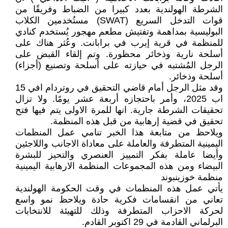
الشرطة الهولندية بعدد كبيرا من الضباط وفريقًا من
قوات التدخل السريع (SWAT) مستُخدمين الكلاب
البوليسية بمداهمة وتفتيش مطعم مهجور يُستخدم كنادي
للمنظمة في قرية إيرب في برابانت. وعُثر هناك على
أسلحة نارية وذخائر محظورة. وتم إلقاء القبض على
الرجل المُشتبه في حيازته على أسلحة وتصنيع (أجزاء)
أسلحة وذخائر.
وقد مثل الرجل أمام قاضي التحقيق في روتردام افي 15
اب 2025، وأمر باحتجازه أربعة عشر يومًا. ولا تزال
تحقيقات الشرطة جارية. انها للمرة الاولى يتم فيها فتح
تحقيق في قضية إرهابية من قبل هذه المنظمة.
ويلاحظ من متابعة هذا الخبر تنامي عمل المنظمات
اليمينية المتطرفة والعاملة على معاداة الاجانب واللاجئين
وأيضا عاملة بفكر التمييز العنصري والتحيز للبشرة
البيضاء ومن هذه المجموعات المنظمة الارهابية اليمينية
منظمة خوزينبوند
يأتي عمل هذه المنظمات في وقت الحكومة الهولندية
تعاني من انقسامات فكرية حادة ويلاحظ نمو واسع
لحركة الاحزاب المتطرفة وذلك للتهيئة للانتخابات
البرلماني القادمة في 29 اكتوبر القادم.