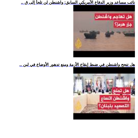
.. نائب مساعد وزير الدفاع الأمريكي السابق: واشنطن لن تلجأ إلى ق
.. هل تنجح واشنطن في ضبط إيقاع الأزمة ومنع تدهور الأوضاع في لبن