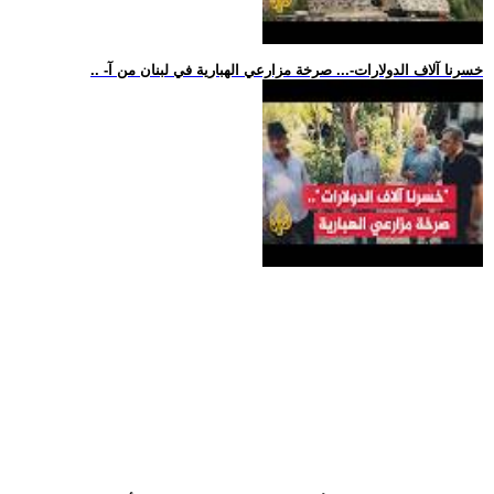
.. -خسرنا آلاف الدولارات-... صرخة مزارعي الهبارية في لبنان من آ