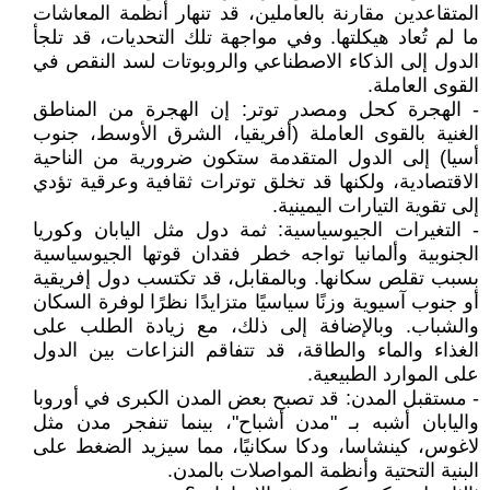
المتقاعدين مقارنة بالعاملين، قد تنهار أنظمة المعاشات
ما لم تُعاد هيكلتها. وفي مواجهة تلك التحديات، قد تلجأ
الدول إلى الذكاء الاصطناعي والروبوتات لسد النقص في
القوى العاملة.
- الهجرة كحل ومصدر توتر: إن الهجرة من المناطق
الغنية بالقوى العاملة (أفريقيا، الشرق الأوسط، جنوب
أسيا) إلى الدول المتقدمة ستكون ضرورية من الناحية
الاقتصادية، ولكنها قد تخلق توترات ثقافية وعرقية تؤدي
إلى تقوية التيارات اليمينية.
- التغيرات الجيوسياسية: ثمة دول مثل اليابان وكوريا
الجنوبية وألمانيا تواجه خطر فقدان قوتها الجيوسياسية
بسبب تقلص سكانها. وبالمقابل، قد تكتسب دول إفريقية
أو جنوب آسيوية وزنًا سياسيًا متزايدًا نظرًا لوفرة السكان
والشباب. وبالإضافة إلى ذلك، مع زيادة الطلب على
الغذاء والماء والطاقة، قد تتفاقم النزاعات بين الدول
على الموارد الطبيعية.
- مستقبل المدن: قد تصبح بعض المدن الكبرى في أوروبا
واليابان أشبه بـ "مدن أشباح"، بينما تنفجر مدن مثل
لاغوس، كينشاسا، ودكا سكانيًا، مما سيزيد الضغط على
البنية التحتية وأنظمة المواصلات بالمدن.