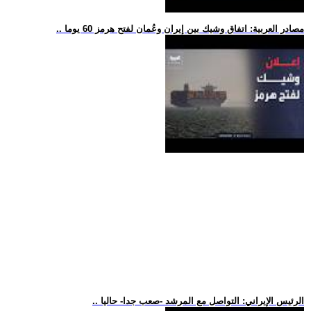
.. مصادر العربية: اتفاق وشيك بين إيران وعُمان لفتح هرمز 60 يوما
.. الرئيس الإيراني: التواصل مع المرشد -صعب جدا- حاليا