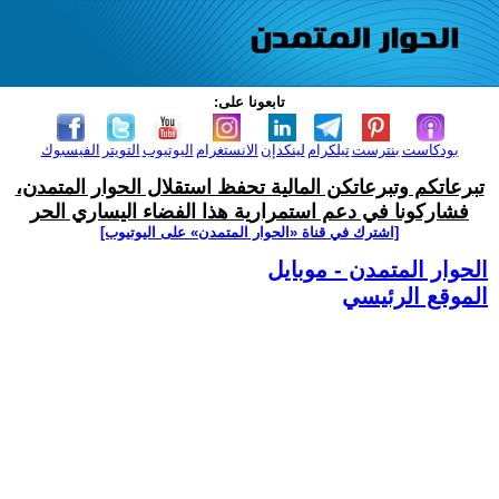
تابعونا على:
بودكاست
بنترست
تيلكرام
لينكدإن
الانستغرام
اليوتيوب
التويتر
الفيسبوك
تبرعاتكم وتبرعاتكن المالية تحفظ استقلال الحوار المتمدن،
فشاركونا في دعم استمرارية هذا الفضاء اليساري الحر
[اشترك في قناة ‫«الحوار المتمدن» على اليوتيوب]
الحوار المتمدن - موبايل
الموقع الرئيسي