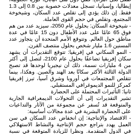
إيطاليا، وإسبانيا، تسجل معدلات خصوبة بين 0.8 إلى 1.3
فقط. إن ذلك يؤدي إلى تقلص عدد السكان، وشيخوخة
المجتمع، وتقلص في حجم القوى العاملة.
- شيخوخة السكان: بحلول عام 2050، سيزيد عدد من هم
فوق 65 عامًا على عدد الأطفال دون 15 عامًا في عدة
مناطق حول العالم. وتتوقع الأمم المتحدة أن يتجاوز عدد
المسنين 1.6 مليار شخص بحلول منتصف القرن.
- النمو السكاني في إفريقيا: تتوقع التقديرات أن يشهد
سكان إفريقيا تضاعفًا بحلول عام 2100، لتصل إلى أكثر
من 4 مليارات نسمة، ذلك أن نيجيريا لوحدها قد تصبح
الدولة الثالثة الأكثر سكانًا بعد الهند والصين. وهكذا، بينما
تتقلص المجتمعات في أوروبا وشرق آسيا، تبرز إفريقيا
كمركز للنمو الديموغرافي المستقبلي.
ثانيا: التأثيرات المحتملة على الحضارة
تشير التقديرات إلى أن التحولات الديمغرافية الجارية
والمتوقعة قد تُسفر عن مجموعة من الآثار والتداعيات
على الحضارة البشرية في عدة مجالات أساسية:
- الاقتصاد والإنتاجية: إن انخفاض عدد السكان في سن
العمل يهدد بتراجع حجم الإنتاجية والنشاط الاستهلاكي
في الدول المتقدمة. ونظرا للزيادة المتوقعة في نسبة