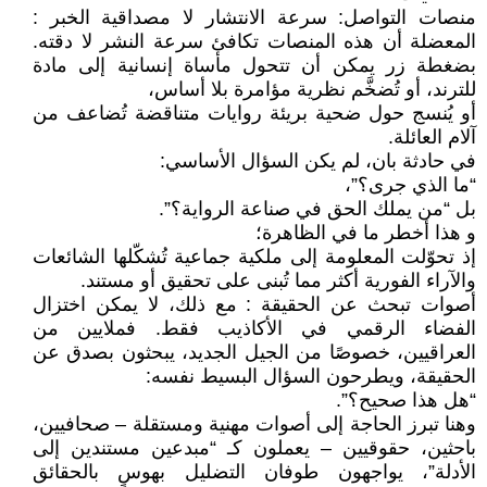
منصات التواصل: سرعة الانتشار لا مصداقية الخبر :
المعضلة أن هذه المنصات تكافئ سرعة النشر لا دقته.
بضغطة زر يمكن أن تتحول مأساة إنسانية إلى مادة
للترند، أو تُضخَّم نظرية مؤامرة بلا أساس،
أو يُنسج حول ضحية بريئة روايات متناقضة تُضاعف من
آلام العائلة.
في حادثة بان، لم يكن السؤال الأساسي:
“ما الذي جرى؟”،
بل “من يملك الحق في صناعة الرواية؟”.
و هذا أخطر ما في الظاهرة؛
إذ تحوّلت المعلومة إلى ملكية جماعية تُشكّلها الشائعات
والآراء الفورية أكثر مما تُبنى على تحقيق أو مستند.
أصوات تبحث عن الحقيقة : مع ذلك، لا يمكن اختزال
الفضاء الرقمي في الأكاذيب فقط. فملايين من
العراقيين، خصوصًا من الجيل الجديد، يبحثون بصدق عن
الحقيقة، ويطرحون السؤال البسيط نفسه:
“هل هذا صحيح؟”.
وهنا تبرز الحاجة إلى أصوات مهنية ومستقلة – صحافيين،
باحثين، حقوقيين – يعملون كـ “مبدعين مستندين إلى
الأدلة”، يواجهون طوفان التضليل بهوسٍ بالحقائق