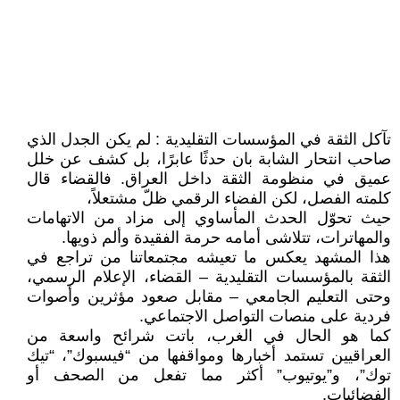
تآكل الثقة في المؤسسات التقليدية : لم يكن الجدل الذي
صاحب انتحار الشابة بان حدثًا عابرًا، بل كشف عن خلل
عميق في منظومة الثقة داخل العراق. فالقضاء قال
كلمته الفصل، لكن الفضاء الرقمي ظلّ مشتعلاً،
حيث تحوّل الحدث المأساوي إلى مزاد من الاتهامات
والمهاترات، تتلاشى أمامه حرمة الفقيدة وألم ذويها.
هذا المشهد يعكس ما تعيشه مجتمعاتنا من تراجع في
الثقة بالمؤسسات التقليدية – القضاء، الإعلام الرسمي،
وحتى التعليم الجامعي – مقابل صعود مؤثرين وأصوات
فردية على منصات التواصل الاجتماعي.
كما هو الحال في الغرب، باتت شرائح واسعة من
العراقيين تستمد أخبارها ومواقفها من “فيسبوك”، “تيك
توك”، و”يوتيوب” أكثر مما تفعل من الصحف أو
الفضائيات.