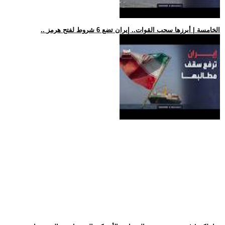
.. الخامسة | أبرزها سحب القوات.. إيران تضع 6 شروط لفتح هرمز