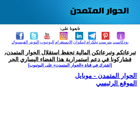
تابعونا على:
بودكاست
بنترست
تيلكرام
لينكدإن
الانستغرام
اليوتيوب
التويتر
الفيسبوك
تبرعاتكم وتبرعاتكن المالية تحفظ استقلال الحوار المتمدن،
فشاركونا في دعم استمرارية هذا الفضاء اليساري الحر
[اشترك في قناة ‫«الحوار المتمدن» على اليوتيوب]
الحوار المتمدن - موبايل
الموقع الرئيسي