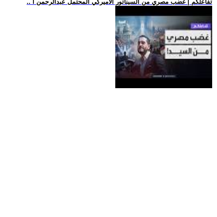
.. تفاعلكم | غضب مصري من السيناتور الأميركي المحتمل عبدالرحمن ا