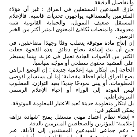
والتفاصيل الدقيقة.
مأزق المبدعين المستقلين في العراق : غير أن هؤلاء
الملتزمين بالمصداقية يواجهون تحديات قاسية. فالإعلام
المستقل ضعيف التمويل، والحماية القانونية شبه
معدومة، والمنصات تُكافئ المحتوى المثير أكثر من الخبر
الرصين.
إن إنتاج مادة موثوقة يتطلب وقتًا وجهدًا مضاعفين، في
حين أن بث إشاعة يحتاج دقائق. هذه الفجوة جعلت
الكثير من الأصوات الجادة تعمل في عزلة، بينما يسيطر
على المشهد محتوى سطحي أو موجّه سياسياً.
الحاجة إلى ابتكار بنية إعلامية جديدة : إن الوضع الراهن
يضع العراق أمام لحظة مفصلية: إما أن يستسلم لفوضى
المعلومات، أو يبني نموذجًا جديدًا يعيد التوازن. المطلوب
ليس العودة إلى الوراء أو إحياء الإعلام الرسمي
البيروقراطي،
بل ابتكار منظومة حديثة تُعيد الاعتبار للمعلومة الموثوقة.
يمكن التفكير في:
• إنشاء نظام اعتماد مهني مستقل يمنح “شهادة نزاهة
إعلامية” للمؤثرين والصحافيين الملتزمين بالدقة.
• دعم جماعي للمبدعين المستندين إلى الأدلة، عبر