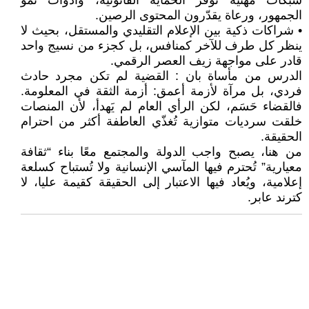
شبكات مهنية توفر الحماية القانونية، وأدوات نمو
الجمهور، ورعاة يقدّرون المحتوى الرصين.
• شراكات ذكية بين الإعلام التقليدي والمستقل، بحيث لا
ينظر كل طرف للآخر كمنافس، بل كجزء من نسيج واحد
قادر على مواجهة زيف العصر الرقمي.
الدرس من مأساة بان : القضية لم تكن مجرد حادث
فردي، بل مرآة لأزمة أعمق: أزمة الثقة في المعلومة.
فالقضاء حَسَم، لكن الرأي العام لم يَهدأ، لأن المنصات
خلقت سرديات متوازية تُغذّي العاطفة أكثر من احترام
الحقيقة.
من هنا، يصبح واجب الدولة والمجتمع معًا بناء “ثقافة
معيارية” تُحترم فيها المآسي الإنسانية ولا تُستباح كسلعة
إعلامية، ويُعاد فيها الاعتبار إلى الحقيقة كقيمة عليا، لا
كترند عابر.