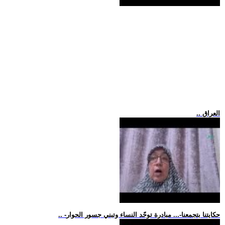
.. العراق
.. -حكايتنا بتجمعنا-... مبادرة توحّد النساء وتبني جسور الحوار