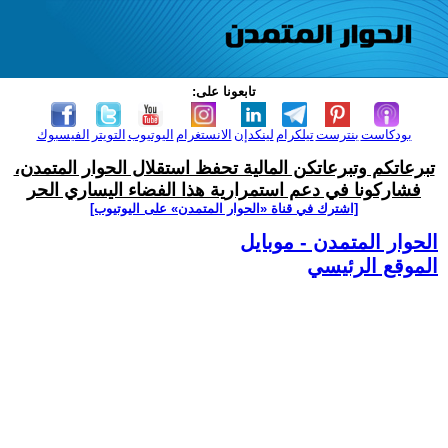
تابعونا على:
بودكاست
بنترست
تيلكرام
لينكدإن
الانستغرام
اليوتيوب
التويتر
الفيسبوك
تبرعاتكم وتبرعاتكن المالية تحفظ استقلال الحوار المتمدن،
فشاركونا في دعم استمرارية هذا الفضاء اليساري الحر
[اشترك في قناة ‫«الحوار المتمدن» على اليوتيوب]
الحوار المتمدن - موبايل
الموقع الرئيسي