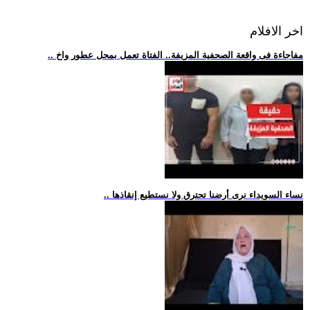
اخر الافلام
.. مفاجاءة فى واقعة الصحفية المزيفة.. الفتاة تعمل بمحل عطور واخ
.. نساء السويداء نرى أرضنا تحترق ولا نستطيع إنقاذها