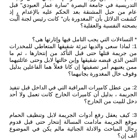
التدريسية في جامعة البصرة "سارة عمار العبودي" قبل
عام من حبل المشنقة بعد الحكم عليه بالإعدام ، إذ
كشفت الدلائل بأن "المغدورة بان" كانت رئيس لجنة ألَّبت
بصحته النفسية والعقلية؟
* التساءلات التي يجب التامل فيها وإثارتها هى؟
1: لماذا سعى والديها تبرئة شقيقها المتعاطي للمخدرات
من جريمة قتلها حتى قبل التأكد من إنتحارها ، ثم ما
الثمن الذي قبضه شقيقها وإبن خالتها لابل وحتى عائلتيهما
ممن يعنيهم أمر تصفيتها إن كانا فعلاً هما الفاعلين بدليل
وقوف خال المغدورة بجانبهما؟
2: من عطل كاميرات المراقبة التي في الداخل قبل تنفيذ
الجريمة ، بدليل أن كاميرات الخارج كانت تعمل ولا أحد
دخل للبيت من الخارج؟
3: كيف يعقل رفع أدوات الجريمة لابل وتنظيف الحمام
موقع الجريمة مادامت المسالة إنتحار حتى قبل قدوم
رجال المباحث والادلة الجنائية مالم يكن في الموضوع
ألف إن؟