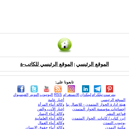
الموقع الرئيسي
الموقع الرئيسي للكاتب-ة
|
تابعونا على:
بنترست
تيلكرام
لينكدإن
الانستغرام
RSS
اليوتيوب
التويتر
الفيسبوك
الموقع الرئيسي
أخبار عامة
هيئة ادارة الحوار المتمدن - للإتصال بنا
وكالة أنباء المرأة
إحصائيات مؤسسة الحوار المتمدن
اخبار الأدب والفن
قواعد النشر
وكالة أنباء اليسار
ابرز كتاب / كاتبات الحوار المتمدن
وكالة أنباء العلمانية
يوتيوب التمدن
وكالة أنباء العمال
مكتبة التمدن
وكالة أنباء حقوق الإنسان