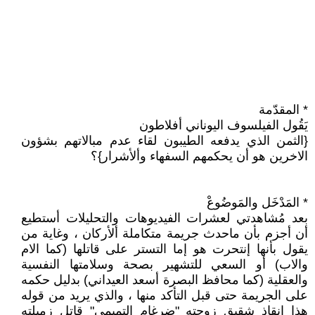
* المقدّمة
يَقُول الفيلسوف اليوناني أفلاطون
{الثمن الذي يدفعه الطيبون لقاء عدم مبالاتهم بشؤون
الاخرين هو أن يحكمهم السفهاء وألأشرار}؟
* المَدْخَل والمَوضُوعْ
بعد مُشاهدتي لعشرات الفيديوهات والتحليلات أستطيع
أن أجزم بأن ماحدث جريمة متكاملة ألأركان ، وغاية من
يقول بأنها إنتحرت هو إما التستر على قاتلها (كما الام
والاب) أو السعي للتشهير بصحة وسلامتها النفسية
والعقلية (كما محافظ البصرة أسعد العيداني) بدليل حكمه
على الجريمة حتى قبل التأكد منها ، والذي يريد من قوله
هذا إنقاذ شقيق زوجته "ضرغام التميمي" قاتل زميلته