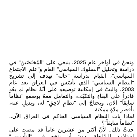
ونحنُ في أواخرِ عام 2025، ينبغي على "المُختَصّينَ" في
دراسة وتحليل "السلوك السياسي" العام و"علم الاجتماع
السياسي"، القيام بدراسة "حالة" تهدف إلى تشريح
"النظام السياسي" الذي تأسّس في العراق بعد عام
2003، والبتّ في إمكانية توصيفهِ على أنّهُ نظام لم يعُد
قادراً على البقاءِ والتكيّف، والتعامل معهُ بوصفهِ "نظاماً
سابِقاً" الآن، ويحتاجُ إلى "نظامٍ لاحِقٍ" له، وبديلٍ عنه،
بأقصرِ مدّةٍ ممكنة.
لماذا بات النظام السياسي الحاكمِ في العراق الآن..
"نظاماً سابقاً"؟
حدثّ ذلك.. لأنّ أكثر من عشرينَ عاماً قد مضت على
استلامهِ للسُلطة، دونَ أن ينجَح في "التأسيس"