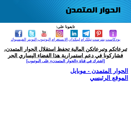
تابعونا على:
بودكاست
بنترست
تيلكرام
لينكدإن
الانستغرام
اليوتيوب
التويتر
الفيسبوك
تبرعاتكم وتبرعاتكن المالية تحفظ استقلال الحوار المتمدن،
فشاركونا في دعم استمرارية هذا الفضاء اليساري الحر
[اشترك في قناة ‫«الحوار المتمدن» على اليوتيوب]
الحوار المتمدن - موبايل
الموقع الرئيسي