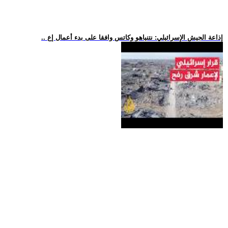
.. إذاعة الجيش الإسرائيلي: نتنياهو وكاتس وافقا على بدء أعمال إع