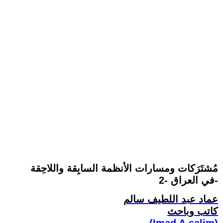
مُشتَرَكات ومسارات الأنظمة السابِقة واللاحِقة
في العراق -2-
عماد عبد اللطيف سالم
كاتب وباحث
(Imad A.salim)