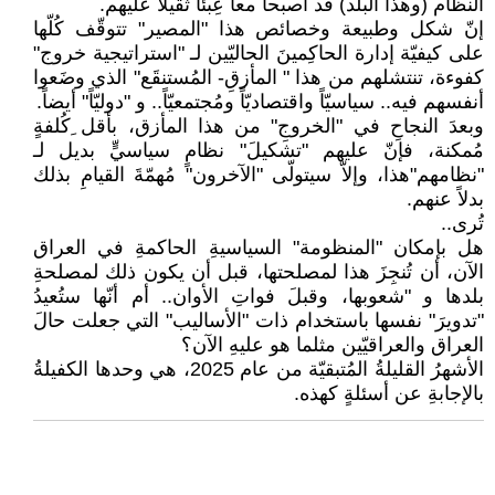
النظام (وهذا البلد) قد أصبحا معاً عِبئاً ثقيلاً عليهم.
إنّ شكل وطبيعة وخصائص هذا "المصير" تتوقّف كُلّها
على كيفيّة إدارة الحاكِمينَ الحاليّين لـ "استراتيجية خروج"
كفوءة، تنتشلهم من هذا " المأزقِ- المُستنقَع" الذي وضَعوا
أنفسهم فيه.. سياسيّاً واقتصاديّاً ومُجتمعيّاً.. و "دوليّاً" أيضاً.
وبعدَ النجاحِ في "الخروجِ" من هذا المأزق، بأقل ِكُلفةٍ
مُمكنة، فإنّ عليهم "تشكيلَ" نظامٍ سياسيٍّ بديل لـ
"نظامهم"هذا، وإلاّ سيتولّى "الآخرون" مُهمّةَ القيامِ بذلك
بدلاً عنهم.
تُرى..
هل بإمكان "المنظومة" السياسيةِ الحاكمةِ في العراق
الآن، أن تُنجِزَ هذا لمصلحتها، قبل أن يكون ذلك لمصلحةِ
بلدها و "شعوبها، وقبلَ فواتِ الأوان.. أم أنّها ستُعيدُ
"تدويرَ" نفسها باستخدام ذات "الأساليب" التي جعلت حالَ
العراق والعراقيّين مثلما هو عليهِ الآن؟
الأشهرُ القليلةُ المُتبقيّة من عام 2025، هي وحدها الكفيلةُ
بالإجابةِ عن أسئلةٍ كهذه.