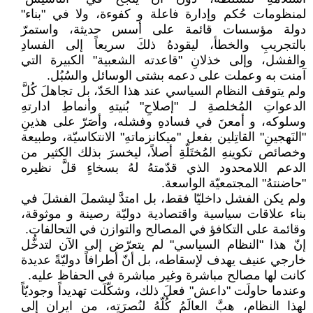
لمنظومات حُكم وإدارة فاعلة و كفوءة، ولا في "بناء"
دولة مؤسسات قائمة على أسس حديثة، واستمرّ
بالتجريبِ والخطأ، ليقودهُ ذلكَ سريعاً إلى الفسادِ
والفشل، وإلى خذلانِ "قاعدته الشعبية" الكبيرة التي
آمنت به وعملت على دعمه بشتى الوسائل والسُبُل.
ولم يتوقف النظام السياسي عند هذا الحَدّ، بل تجاهلَ كُلَّ
الدعواتِ المُخلصةِ لـ "إصلاحِ" بُنيتهِ وأنماطِ ادارتهِ
وسلوكه، و أمعنَ في فسادهِ وفشله، وأصَرّ على هذينِ
"النَهجينِ" القاتِلين بفعل "ميكانزماتهِ" الانتكاسيّة، وطبيعة
وخصائص تكوينهِ المُختَلّةِ أصلاً، ليخسرَ بذلك الكثير من
الدعم اللامحدود الذي قدّمتهُ لهُ بسخاءٍ قلَّ نظيره
"حاضنتهُ" المجتمعيّة الواسعة.
ولم يكن الفشل داخليّا فقط، بل امتدَّ ليشملَ الفشلَ في
بناء علاقات سياسية واقتصادية دوليّة رصينة و موثوقة،
وقائمة على التكافؤ في المصالح والتوازن في التحالفات.
إنّ هذا "النظام السياسي" لم يتعرّض إلى الآن لتدخُّل
خارجي عنيف يهدف لإسقاطه، بل أنّ أطرافاً دوليّةً عديدة
كانت لها مصالح مباشرة وغير مباشرة في الحفاظ عليه.
وعندما حاولَت "داعش" فعلَ ذلك، وشكّلَت تهديداً وجوديّاً
لهذا النظام، هبَّ العالَمُ كُلّهُ لنُصرَتِه، من ايران إلى