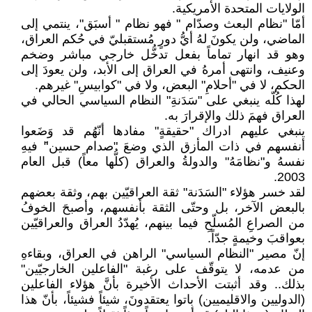
الولايات المتحدة الأمريكية.
أمّا "نظام البعث وصدّام " فهو نظام " أسبَق"، ينتمي إلى
الماضي، ولن يكونَ لهُ أيُّ دورٍ مُستقبليّ في حُكم العراق،
وهو قد انهار تماماً بفعل تدخُّل خارجي مباشر وضخم
وعنيف، وانتهى أمرهُ في العراق إلى الأبد، ولن يعودَ إلى
الحكم، لا في "أحلامِ" البعض، ولا في "كوابيسِ" غيرهم.
لهذا كُلّه ينبغي على "سَدَنةِ" النظام السياسي الحالي في
العراق فهمَ ذلك والإقرارَ به.
ينبغي عليهم ادراك "حقيقةٍ" مفادها أنّهُم قد وَضَعوا
أنفسهم في ذات المأزق الذي وضعَ "صدام حسين"َ فيهِ
نفسهُ و"نظامَهُ" والدولةُ والعراق (كلُّها معاً) قبل العام
2003.
لقد خسر هؤلاء "السَدَنة" ثقة العراقيّين بهم، وثقة بعضهم
بالبعض الآخر، بل وحتّى الثقة بأنفسهم، وأصبحَ الخوفُ
من الصراعِ المُسلّحِ فيما بينهم، يُهدّدُ العراق والعراقيّين
بعواقبَ وخيمةٍ جدّاً.
إنّ مصير "النظام السياسي" الراهن في العراق، وبقاءهِ
من عدمه، لا يتوقّف على رغبة "الفاعلين الخارجيّين"
بذلك.. وقد أثبتت الأحداث الأخيرة بأنَّ هؤلاء الفاعلين
(الدوليين والاقليميين) باتوا يعتقدونَ، شيئاً فشيئاً، بأنّ هذا