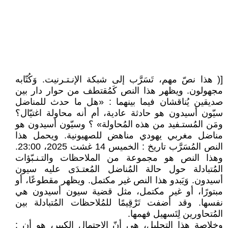
[( هذا نصّ مهم، تَسَرَّب إلى شبكة الإنـتـرنيت. وَكُتّابه
مجهولون. ويظهر هذا النص كَمُقتطف من حوار دار بين
صديقين يُناقشان فيما بينهما : «هل ما حدث للمناضل
سيّون أسيدون هو حادثة عادية، أم أنه محاولة اغتيّال؟
ومَن المُستـفيد من هذه المُحاولة» ؟ وسيّون أسيدون هو
مناضل مغربي يهودي مناهض للصهيونية. ويحمل هذا
النص المُسَرَّب تاريخ : الخميس 14 غشت 2025، 23:00.
وهذا النص هو مجموعة من الملاحظات والتـنـبّؤات
المُتبادلة حول حالة المُناضل المُعتـدَى عليه سيون
أسيدون. وَيَبدو هذا النص غير مكتمل. ويظهر مقطوعًا، أو
مبتورًا، أو غير مكتمل، مثل قضية سيون أسيدون هي
نفسها. وقد أضفت تَرْقِيمًا للمُلاحظات المُتبادلة بين
المُتحاورين لِتَسهيل فهمها.
وخلاصة هذا التحليل، هي أنّ الاحتمال الكبير، هو أن :