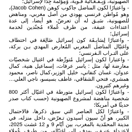
الصهيونية، وَبِـفَـعَـالية قـوية، وَمِؤلمة جِدًّا لإسرائيل؛
- واعتبارًا لكون المناضل جاكوب كوهن (Jacob Cohen)،
وهو مُواطن فرنسي يهودي من أصل مغربي، ومناهض
للصهيونية، سَبـق له أن تعرضّ، هو أيضا، إلى عدة
اعتداءات عنيفة، من طرف عُملاء مُجنّدين لخدمة
إسرائيل؛
- واعتبارًا لِسَابِـقَة كون إسرائيل ضَالِعَة في اختطاف
واغتيّال المناضل المغربي المُعارض المهدي بـن بركة،
على التـراب الـفرنسي؛
- واعتبارا لكون إسرائيل مُتورِّطة في اغتيال شخصيّات
معارضة لها، مثل : ياسر عرفات، إسماعيل هنية، كمال
عدوان، غسان كنفاني، خليل الوزير،كمال ناصر، محمود
همشري، فتحي الشقاقي، عاطف بسيسو، ناجي العلي…
وغيرهم كثيرون.
- واعتبارًا لكون إسرائيل متورطة في اغتيّال أكثر 800
شخصية مناهضة لمشروع الصهيونية (حسب كتاب صدر
حديثًا في أمريكا؛
- واعتبارًا لكل العناصر التي سبق ذكرها، فالاحتمال
الكبير، هو أنّ سيون أسيدون تـعرّض، داخل منزله، في
مدينة المحمّدية بالمغرب، بين أيّام 9 و 12 غشت 2025،
لاعتـداء عنيـف، يهدف إلى اغتيّاله، مِن طرف عُملاء