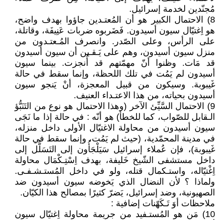
مُجنّدين لخدمة إسرائيل.
8) الاحتمال الكبير هو أن المُعتـدين جاؤوا بهدف واضح،
هو اِغتيّال سيون أسيدون. فَضَربوه ضربات عَنِيفَة، وقاتلة،
على الرأس، وعلى الصّدر. وانصرف المُـعتـدون من
منزل سيون أسيدون، وهم على يَـقـين أن سيون أسيدون
قد مَات. وظنوا أنّ مهمّتهم قد أُنجزت. بينما سيون
أسيدون لم يَمُت في تلك اللحظة، وإنما سقط في حالة
غَيبوبة. وسيكون من قبيل المعجزة، أنْ يَنجو سيون
أسيدون بحياته، من هذا الاعتـداء العنيف.
9) الاحتمال السَّيِّئ الآخر (وهذا الاحتمال هو نوع من التَنَبُّؤ
الـقابل للصّواب، كما للخطأ) هو أنّه : في حالة إذا ما نَجَى
سيون أسيدون من محاولة الاغتيّال الأولى داخل منزله،
في مدينة المحمّدية، (حيث لم يَمُت، وإنما سقط في حالة
غَيبوبة)، فإن عُملاء إسرائيل سَيَلْجَأُون إلى التَسَلُّل إلى
داخل مستشفى الشّيخ خَليفة، بهدف اِسْتِـكْمَال محاولة
اِغْتيّاله، واستـكمال قتله، ولو في داخل المُستـشـفـى.
ولماذا ؟ لأن النضال الذي يَخوضه سيون أسيدون ضد
الصهيونية، وضد إسرائيل، يَضرّ كثيرًا بمصالح هذا الكيّان.
ملاحظات أوَ تَـكَهّنات إضافية :
10) مَن هو المُستـفيد من جريمة محاولة اِغتيّال سيون