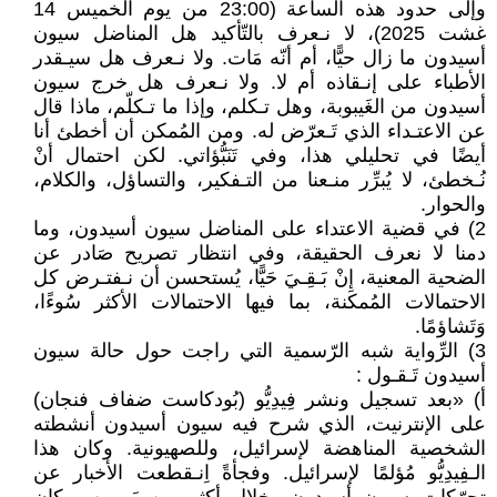
وإلى حدود هذه الساعة (23:00 من يوم الخميس 14
غشت 2025)، لا نـعرف بالتّأكيد هل المناضل سيون
أسيدون ما زال حيًّا، أم أنّه مَات. ولا نـعرف هل سيـقدر
الأطباء على إنـقاذه أم لا. ولا نـعرف هل خرج سيون
أسيدون من الغَيبوبة، وهل تـكلم، وإذا ما تـكلّم، ماذا قال
عن الاعتـداء الذي تَـعرّض له. ومن المُمكن أن أخطئ أنا
أيضًا في تحليلي هذا، وفي تَنَبُّؤاتي. لكن احتمال أنْ
نُـخطئ، لا يُبرِّر منـعنا من التـفكير، والتساؤل، والكلام،
والحوار.
2) في قضية الاعتداء على المناضل سيون أسيدون، وما
دمنا لا نعرف الحقيقة، وفي انتظار تصريح صَادر عن
الضحية المعنية، إِنْ بَـقِـيَ حَيًّا، يُستحسن أن نـفتـرض كل
الاحتمالات المُمكنة، بما فيها الاحتمالات الأكثر سُوءًا،
وَتَشاؤمًا.
3) الرِّواية شبه الرّسمية التي راجت حول حالة سيون
أسيدون تَـقـول :
أ) «بعد تسجيل ونشر فِيدِيُّو (بُودكاست ضفاف فنجان)
على الإنترنيت، الذي شرح فيه سيون أسيدون أنشطته
الشخصية المناهضة لإسرائيل، وللصهيونية. وكان هذا
الـفِيدِيُّو مُؤلمًا لإسرائيل. وفجأةً اِنـقطعت الأخبار عن