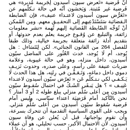
أنّ فَرضية «تَعرض سيون أسيدون لِجَريمة مُدبرة» هي
فَرضية غير مُثبتة. وَيَخشون أنّه في حالة تـكلّمهم عن
«تَعَرُّض سيون أسيدون لاعتـداء عنيف»، فإن الضابطة
الـقضائية سَتَسْتَدْعِيهم إلى التحقـيـق معهم. ومِن المُمكن
أنْ تُوَجِّه الضّابطة القَضائية إليهم تُهمة «نشر معلومات
زائفة، والتبليغ عن وُقـوع جريمة يعلم بعدم حدوثها، أو
بتقديم أدلة زائفة متعلقة بجريمة خيالية، وذلك طبقا
للفصل 264 من القانون الجنائي». لكن لِنَتَسَاءل : هل
يُوجد، أم لَا يُوجد، حَدث العُثُور على المناضل سيّون
أسيدون، داخل منزله، وهو في حالة غيبوبة، وعلامة
ضربات عنيفة على رأسه، وعلى صدره، وحدوث نَزيـف
دموي داخل دماغه، وَتَـعَـفُّـن في رِئَتِه، هل هذا الحدث لَا
يَـكـفـي لكي نـتـكلّم عَن « تَعرّض سيّون أسيدون لاعتـداء
عَنِيـف » ؟ هل يَبـقَى الشَـكّ في احتمال سُقـوط سيّون
أسيدون مِن أعلى سُلَّم منزلي يبلغ طوله 2 أو 3 أمتار ؟
نحن بالتّأكيد أمام فَرَضِيَة اعتداء سيّاسي، وليس أمام
فَرضية سُقوط سيّون أسيدون من أعلى سُلُّم مَنزلي.
ويجب على القوى السياسية التقدمية أن تتحرك بسرعة،
وأن تقوم بواجباتها، قبل أن يُعلن عن وفاة سيون
أسيدون. لأن الاحتمال الأكبر، حسب تحليلي، هو أن عملاء