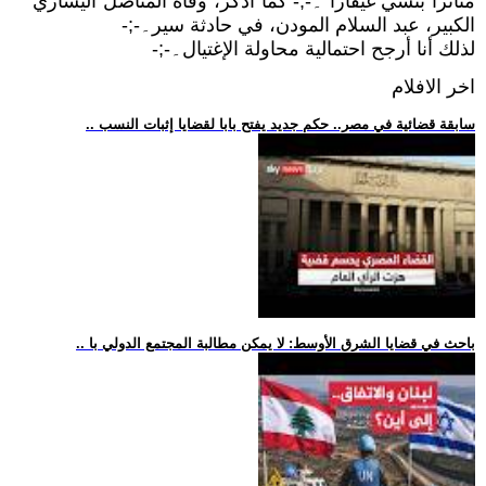
مثأترا بتشي غيفارا ۔-;- كما أذكر، وفاة المناضل اليساري
الكبير، عبد السلام المودن، في حادثة سير۔-;-
لذلك أنا أرجح احتمالية محاولة الإغتيال۔-;-
اخر الافلام
.. سابقة قضائية في مصر.. حكم جديد يفتح بابا لقضايا إثبات النسب
.. باحث في قضايا الشرق الأوسط: لا يمكن مطالبة المجتمع الدولي با