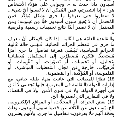
أسيدون ماذا حدث له ». وجوابي على هؤلاء الأشخاص
هو : « إذا اِنـتظرتم، فمن المُمكن أنْ لا تَفعلوا أيّ شيء...
لَا تنتظروا حتى تعرفوا ما جرى بشكل مُؤكّد. فمن
المُحتمل أن لا يَفيق سيون أسيدون حَيًّا مِن غيبوبته؛ ومن
المحتمل أن لا تصدر أبدًا نتائج تحقيقات رسمية ومُرضية
».
والـقاعدة العامّة هي التّالية : إذا كان بالإمكان أنْ نـعرف
ما جرى في مُعظم الجرائم الجنائية، فَـفِــي حالة غَالبية
الجرائم السياسية، تَـبْـقَـى مَعرفة تَفاصيل ما جرى أمرًا
مُستحيلًا. فَنَكون مُضطرِّين إلى استـكمال مُعطياتـنا
بِتَحاليل، أو تَخمينات، أو تَصوّرات، أو تَـقْيِيمات، أو
فَرَضِيَّات، خارجة عن مَجال المُعطيات المباشرة، أو
المَلموسة، أو المُؤَكَّدة، أو المَضمونة.
18) نظرًا لِلمَصائب التي عانيت منها، طيلة حياتي، مع
إدارات الدولة (الـقائمة في المغرب)، فإنها تَجعلني لَا أثـق
في أجهزة الدولة، ولا في قـوى الأمن، ولا في الـقضاء،
ولا في التـقارير التي تُصدرها، الخ.
19) بعض الجرائد، أو المجلّات، أو المواقع الإلكتـرونية،
الخ، يَمتـنـعون عن الكلام عن قضية سيون أسيدون، وذلك
بِحجّة أنّهم «لَا يعرفون» تـفاصيل ما جرى. ولأنهم يعتبرون