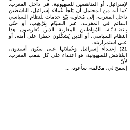
لإسرائيل، أو المناهضين للصهيونية، في داخل المغرب.
كما أنه من المحتمل أن يَلجأ عُملاء إسرائيل، الناشطين
داخل المغرب، إلى مُحاولة بَيْع خدمات للنظام السياسي
الـقائم في المغرب، عبر الـقـيّام بِتَرْهِيب، أو حتّى
بِـتَصْـفِـيَّـة، المُواطنين المغاربة الذين يُعارضون هذا
النظام السياسي، أو الذين يُشكّلون خطرا على أمنه، أو
على استمراريته.
21) اِعتـداء إسرائيل وَعُملائها على سيّون أسيدون،
المُناهض للصهيونية، هو اعتـداء على كل شعب المغرب.
لأنّ
اِسمح لي، مكالمة، سأعود، ...