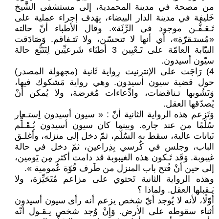
من مصحة في مدينة المحمدية، إلى مستشفى الشَّيخ
خَليفة في مدينة الدار البيضاء، بِهَدف إجراء عملية على
تَـعَـفُّـن موجود في الرِّئَة». وقال الأطباء أنّ حالته
«مُستـقرّة»، أي أنها لا تتحسّن، ولا تَتـفاقم. وَصَادَقت
النيّابة العامّة على تَـعْيِين 3 أطبّاء شَرعيِّين لِتَتَبُّع حالة
سيّون أسيدون.
4) رَاجَت على الإنترنيت رِواية ثَانية (مجهولة المصدر)
حول قضية سيون أسيدون. وهي رواية مَشكوك فيها،
وَتَشُوبها تـناقضات، وادِّعاءات مُغرضة، ولا يُمكن أنْ
يُصدّقها العقل.
وَتَزعم هذه الرواية الثانية أنّ : « سيون أسيدون اِستـعار
سُلَّمًا من عند جاره. وبينما كان سيون أسيدون يُـقَـلِّم
نَباتات عالية، سقط به السُلَّم، ثمّ دخل إلى منزله، وأغلـق
الباب، وجلس في كُرسي بِذِراعين، ثمّ دخل في حالة
غيبوبة. وَقَد تَـكون هذه الغيبوبة قد دامت أكثر مِن يَومين،
إلى حين أنْ فُتح باب المنزل من طَرف قُوّة عُمومية ».
وهذه الرواية الثانية تَحتوي على مزاعم مُتَحَيِّزة، ولا
يَـقبلها العقل. ولماذا ؟
أوّلًا، لأنه لا يُوجد أيّ شخص يزعم أنه رأى سيون أسيدون
أثناء سقوطه على الأرض. وَإِنْ وُجد شخص يـقـول أنّه