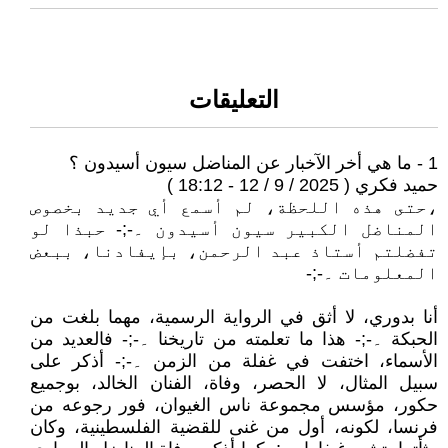
التعليقات
1 - ما هي أخر الآخبار عن المناضل سيون أسيدون ؟
حميد فكري ( 2025 / 9 / 12 - 18:12 )
،حتى هذه اللحظة، لم أسمع أي جديد بخصوص
المناضل الكبير سيون أسيدون ۔-;- حبذا لو
تفضلتم أستاذ عبد الرحمن، بإيفادنا، ببعض
المعلومات ۔-;-
أنا بدوري، لا أثق في الرواية الرسمية، مهما بلغت من
الحبكة ۔-;- هذا ما تعلمته من تاريخنا ۔-;- فالعديد من
الأسماء، اختفت في غفلة من الزمن ۔-;- أذكر على
سبيل المثال، لا الحصر، وفاة، الفنان الخالد، بوجميع
حكور، مؤسس مجموعة ناس الغيوان، فور رجوعه من
فرنسا، لكونه، أول من غنى للقضية الفلسطينية، وكان