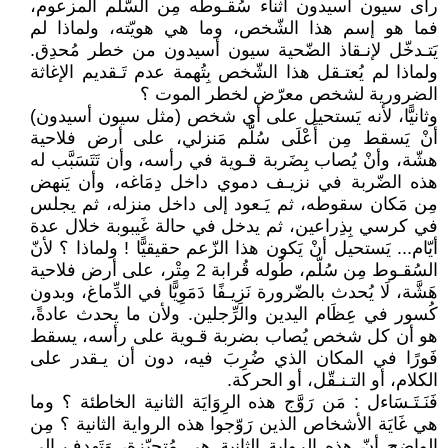
رأى سيون أسيدون أثناء سُقـوطه مِن السّلّم المزعوم،
فما هو إسم هذا الشّخص، وما هي هويّته، ولماذا لم
يَتـدخّل لإنـقاذ الضّحية سيون أسيدون من خطر مُحدِق.
ولماذا لم يُعتـقل هذا الشّخص بِتُهمة عدم تَـقديم الإغاثة
الضرورية لشخص معرّض لخطر الموت ؟
وثانيًّا، لأنه يَستحيل على أي شخص (مثل سيون أسيدون)
أنْ يَسقط مِن أَعْلَى سُلُّم مَنزلي، على أرض فلاحية
هشّة، وأنْ يُصاب بِضَربة قـوية في رأسه، وأن تَتَسَبَّب له
هذه الضّربة في نزيـف دموي داخل دِمَاغه، وأن يَنهض
مِن مَكان سقوطه، ثم يَـعود إلى داخل منزله، ثم يجلس
في كرسي بِذِراعين، ثم يدخل في حالة غَيبوبة خلال عدة
أيّام... يَستحيل أنْ يَكون هذا الزّعم حقيقيًّا ! ولماذا ؟ لأنّ
السُقـوط مِن سُلّم، طُوله قُرابة 2 مِتْر، على أرض فلاحية
هَشَّة، لَا يُحدث بالضّرورة نَزِيـفًا دَمَوِيًّا في الدِّماغ، وبدون
كُسور في عِظَام اليدين والرِّجلين. ولأن ما يحدث عادةً،
هو أن كل شخص يُصاب بضربة قـوية على رأسه، يسقط
فَورًا في المكان الذي ضُرِبَ فيه، دون أن يـقدر على
الكلام، أو التـنـقّل، أو الحركة.
فَنَـتَـسَاءل : مَن رَوَّج هذه الرِوَايَة الثانية الخاطئة ؟ وما
هي غَايَة الأشخاص الذين رَوّجوا هذه الرواية الثانية ؟ مِن
الواضح أنّ هذه الرواية الثانية هي مُتحيّزة، وَتَهدف إلى