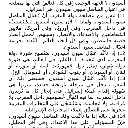
أسيدون ؟ الجهة الوحيدة (في كل العالم) التي لها مصلحة
في اغتيال المناضل سيون أسيدون، هي إسرائيل.
11) ليس من مصلحة دولة المغرب أنْ يُـغتال المناضل
سيون أسيدون. ولماذا ؟ لأن سيون أسيدون يَـكْـتَـسِـبُ،
في داخل المغرب، وفي أوروبّا، وفي أمريكا، ملايين
المُتعاطفين، والأصدقاء، والأنصار. وسينهض مُجمل أنصار
قضية فلسطين، وفي كل أنحاء العالم، للتَّنْدِيد بجريمة
اغتيّال المناضل سيون أسيدون.
12) إذا تأكّد اغتيّال سيون أسيدون، سَتُصبح صُورة دولة
المغرب، لدى مُختلـف الـفَاعلين في العالم، هي صُورة
دولة مُنهارة (مثل دول جُمهوريّات ليبيا، أو سوريا، أو
لبنان، أو السودان، أو جنوب السّودان، أو الصومال، الخ).
13) إذا تأكّـد اغتيّال سيون أسيدون، فسيعني ذلك أن
المَغرب دخل في مرحلة تاريخية جديدة، ميزتها هي
سُهولة إقدام عُملاء إسرائيل على إنجاز كل ما يُريدون
داخل المغرب، بما فيه اغتيّأل خُصومهم داخل المغرب، بلا
مُراقبة، ولا مُحاسبة. وَسَيُسَجَّل على المُخابرات المغربية
عجزها على التصدِّي لِعُملاء المخابرات الإسرائيلية.
14) في حالة إذا ما تأكّدت وفاة المناضل سيون أسيدون،
فإنّ المسؤولين على هذا الاعتداء، وفي آخر التحليل،