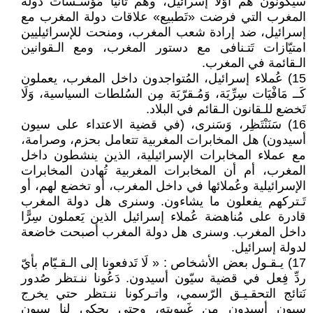
سيكونون هم أوّلًا إسرائيل، وهم ثانيًّا مُؤسّـسات دولة
المغرب التي فرضت «تَطبيع» علاقات دولة المغرب مع
إسرائيل، ضد إرادة شعب المغرب، ومنحت للإسرائيليين
امتيّازات تَتـنافى مع دستور المغرب، ومع الـقوانين
الـقائمة في المغرب.
15) عُملاء إسرائيل، المُتواجدون داخل المغرب، يعملون
كَــ مَافْيَات سِرِّيَة، وَمُـقرّبَة مِن السُلطات السياسية، وَلَا
تَخضع للـقانون الـقائم في البلاد.
16) سَنَنْتَظِر، وَسَنرى، (في قضية الاعتداء على سيون
أسيدون) هل المخابرات المغربية تتعامل بحزم، وصرامة،
مع عملاء المخابرات الإسرائيلية، الذين ينشطون داخل
المغرب، أم أن المخابرات المغربية تُهادن المخابرات
الإسرائيلية وعُملائها في داخل المغرب، أو تخضع لهم، أو
تَـتركهم يفعلون ما يشاءون. وسنرى هل دولة المغرب
قادرة على مُناهضة عُملاء إسرائيل الذين يَعملون سِرًّا
داخل المغرب. وسنرى هل دولة المغرب أصبحت خاضعة
لدولة إسرائيل.
17) يـقـول بعض الأشخاص : « لَا تَدفعونا إلى الـقـيّام بأيّ
ردِّ فِعل في قضية سيّون أسيدون. دَعُونا ننـتظر صُدور
نَتائج التحقـيـق الرّسمي، واتـركونا ننـتظر حتي يخرج
سيون أسيدون مِن غَيبوبته، وحتى يحكي لنا سيون