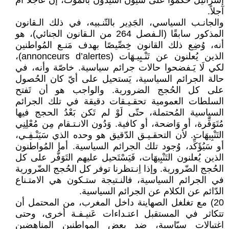
إسرائيل حكموا على سيون أسيدون بالموت، إن عاجلاً أم
آجلاً.
والجانـب السياسي، الجَدِير بالتّنـبيه، في ذلك الـقانون
المذكور سابقًا (الـفصل 264 من الـقانون الجنائي)، هو
أنه، وُضِع ذلك القانون خِصِّيصًا بهدف مَنـع المُواطنين
الذين يُعلنون عن تَنْـبِيـهَات (annonceurs d’alertes)،
لكي لَا يَـفضحوا حالات جرائم سياسية. خاصّة وأنه، في
حالة الجرائم السياسية، يَستحيل على أيّ كان الحُصول
على كل الحُجج الضرورية. والواجب هو أن تَفتح
السلطات العمومية تحقـيـقات دقيقة في تلك الجرائم
السياسية المُحتملة، حتّى لَوْ لم تَكن بَعْدُ الحجج فيها
مُتَوَفِّرة، أو وَاضحة، أو كافية. وَدُون الانـتـقام مِن مُعْلِنِي
التَنْبِيهَات. لأن التحقـيـق الدّقيق هو وحده الذي سَيَنْـفِـي،
أو سَيُؤَكِّد، وُجود تلك الجرائم السياسية. أما المُواطنون
الذين يُعلنون التَنْبِيهَات، فَيَسْتَحيل عليهم التَوَفُّر على كل
الحُجج الضّرورية. وإذا اِنـتظرنا توفر كل الحُجج الضّرورية
في الجرائم السياسية، فالنـتيجة ستـكون هي الامتـناع
الدّائم عن الكلام عن الجرائم السياسية.
20) مع تغلغل الصهاينة داخل المغرب، من المحتمل أن
تتكاثر في المستقبل اعتـداءات عَنيـفـة أخرى، وحتى
اغتيالات سيّاسية، ضد بعض المواطنين المناهضين