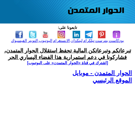
تابعونا على:
بودكاست
بنترست
تيلكرام
لينكدإن
الانستغرام
اليوتيوب
التويتر
الفيسبوك
تبرعاتكم وتبرعاتكن المالية تحفظ استقلال الحوار المتمدن،
فشاركونا في دعم استمرارية هذا الفضاء اليساري الحر
[اشترك في قناة ‫«الحوار المتمدن» على اليوتيوب]
الحوار المتمدن - موبايل
الموقع الرئيسي