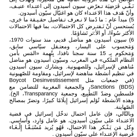
نَـفْـي فَرَضِيَة تـعرّض سيون أسيدون إلى اعتـداء عنيـف،
وأنّ هَدف هذا الاعتـداء كان هو اغتيّال سيّون أسيدون.
5) مبدأ عام : ما دُمنا لا نـعرف تـفاصيل حقـيـقة ما جَرى،
يُستحسن أنْ نَـفتـرض كل الاحتمالات، بما فيها الاحتمالات
الأكثر سُوءًا، أو الأ:ثر تَشاؤمًا.
6) سيون أسيدون هو مناضل قديم، منذ سنوات 1970،
وَمَحسوب على اليسار، ومعتـقل سيّاسي سابق،
وَمَحكوم بِـ 15 سنة سجنا نافذا، بِتُهمة «المَس بأمن
النظام الملكي» في المغرب. وسيّون أسيدون هو مناضل
مُناهض لإسرائيل، وللصهيونية. ويشارك سيون أسيدون
في تنظيم أنشطة مناهضة لإسرائيل، ومقاومة للصّهيونية
(في جمعيات مثل Boycot Desinvestissement
Sanctions (BDS)، والجمعية المغربية للتضامن مع
فلسطين وضدّ التَطْبِيع، وجمعية Transparancy، الخ).
وهذه الأنشطة تُؤلم إسرائيل إِيلَامًا كبيرًا، وتضرّ بمصالح
الصّهاينة.
وبالتّالي، فإن عامل احتمال تدخّل إسرائيل في قضية
الاعتـداء على سيّون أسيدون، هو عامل وَارِد، وأساسي.
وكل مَن يَـنْـكر هذا الاحتمال، فَهُو يُريد مُسْبَـقًـا إِلْـغَـاء
فَرضية الإعتـداء على سيّون أسيدون .