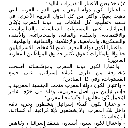
7) نَأخذ بعين الاعتبار التَـقديرات التالية :
- اعتبارًا لكون دولة المغرب هي الدولة العربية التي
ذهبت بعيدًا، وأكثر من كل الدول العربية الأخرى، في
تَنـفيذ «تَطْبِيع» كل العلاقات بين دولة المَغرب وَكِيّان
إسرائيل، على المستويات السياسية، والدبلوماسية،
والاقتصادية، والبنكية، والمالية، والمخابراتية، والأمنية،
والعسكرية، والجامعية، والإعلامية، والثـقافية، والعِلمية؛
- واعتبارا لكون دولة المغرب تَمنح لِلأشخاص الإسرائيليين
حقـوقًا وامتيّازات تَـفوق بكثير حقـوق المواطنين المغاربة
العاديِّين؛
- واعتبارا لكون دولة المغرب ومؤسّـساته أصبحت
مُختـرقة من طرف عُملاء إسرائيل، على جميع
المُستويات، وفي كل الميادين؛
- واعتبارًا لكون دولة المغرب منحت الجنسية المغربية لِـ
«إسرائيليين من أصل مغربي»، وذلك في خَرْق سَافِر
لِمُجمل بُنُود «قانون الجِنْسِيَة» المغربي؛
- واعتبارا لكون عُملاء إسرائيل يَنشطون بحرية تامّة
داخل بلاد المغرب، ولا يخضعون لأيّة مُراقبة، أو مُساءلة،
أو مُحاسبة؛
- واعتبارًا لكون سيون أسيدون ينـتـقد إسرائيل، ويُناهض