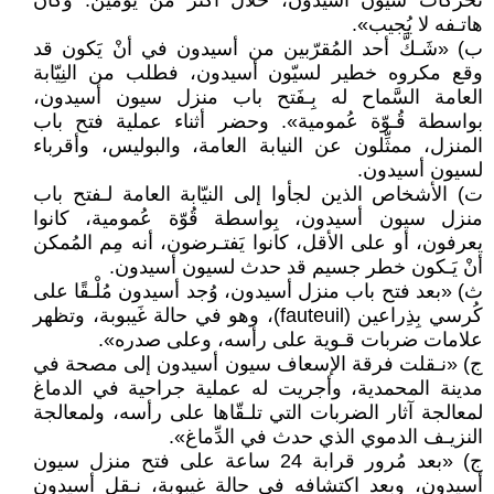
تحرّكات سيون أسيدون، خلال أكثر من يَومين. وكان
هاتـفه لا يُجيب».
ب) «شَـكَّ أحد المُقرّبين من أسيدون في أنْ يَكون قد
وقع مكروه خطير لسيّون أسيدون، فطلب من النِيّابة
العامة السَّماح له بِـفَتح باب منزل سيون أسيدون،
بواسطة قُـوّة عُمومية». وحضر أثناء عملية فتح باب
المنزل، ممثِّلون عن النيابة العامة، والبوليس، وأقرباء
لسيون أسيدون.
ت) الأشخاص الذين لجأوا إلى النيّابة العامة لـفتح باب
منزل سيون أسيدون، بِواسطة قُوّة عُمومية، كانوا
يعرفون، أو على الأقل، كانوا يَفتـرضون، أنه مِم المُمكن
أنْ يَـكون خطر جسيم قد حدث لسيون أسيدون.
ث) «بعد فتح باب منزل أسيدون، وُجد أسيدون مُلْـقًا على
كُرسي بِذِراعين (fauteuil)، وهو في حالة غَيبوبة، وتظهر
علامات ضربات قـوية على رأسه، وعلى صدره».
ج) «نـقلت فرقة الإسعاف سيون أسيدون إلى مصحة في
مدينة المحمدية، وأجريت له عملية جراحية في الدماغ
لمعالجة آثار الضربات التي تلـقّاها على رأسه، ولمعالجة
النزيـف الدموي الذي حدث في الدِّماغ».
ج) «بعد مُرور قرابة 24 ساعة على فتح منزل سيون
أسيدون، وبعد اكتشافه في حالة غيبوبة، نـقل أسيدون