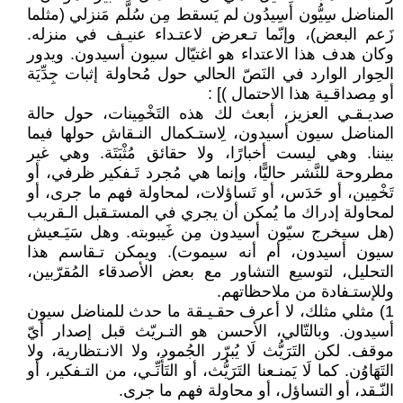
المناضل سِيُّون أَسِيدُون لم يَسقط مِن سُلَّم مَنزلي (مثلما
زَعم البعض)، وإنّما تـعرض لاعتـداء عنيـف في منزله.
وكان هدف هذا الاعتداء هو اغتيّال سيون أسيدون. ويدور
الحِوار الوارد في النَصّ الحالي حول مُحاولة إثبات جِدِّيَة
أو مِصداقـية هذا الاحتمال )] :
صديـقـي العزيز، أبعث لك هذه التَخْمِينات، حول حالة
المناضل سيون أسيدون، لِاستـكمال النـقاش حولها فيما
بيننا. وهي ليست أخبارًا، ولا حقائق مُثْبَتَة. وهي غير
مطروحة للنَّشر حاليًّا، وإنما هي مُجرد تَـفكير ظرفي، أو
تَخْمِين، أو حَدَس، أو تَساؤلات، لمحاولة فهم ما جرى، أو
لمحاولة إدراك ما يُمكن أن يجري في المستـقبل الـقريب
(هل سيخرج سيّون أسيدون مِن غَيبوبته. وهل سَيَـعيش
سيون أسيدون، أم أنه سيموت). ويمكن تـقاسم هذا
التحليل، لتوسيع التشاور مع بعض الأصدقاء المُقرّبين،
وللإستـفادة من ملاحظاتهم.
1) مثلي مثلك، لا أعرف حقـيـقة ما حدث للمناضل سيون
أسيدون. وبالتّالي، الأحسن هو التـريّث قبل إصدار أيّ
موقف. لكن التَرَيُّث لَا يُبرّر الجُمود، ولا الانـتظارية، ولا
التَهَاوُن. كما لَا يَمنـعنا التَرَيُّث، أو التَأَنِّـي، من التـفكير، أو
النّـقد، أو التساؤل، أو محاولة فهم ما جرى.