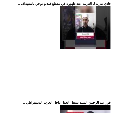
.. فادي بدرية لـ-العربية- بعد ظهوره في مقطع فيديو يوحي باستهداف
.. فوز عبد الرحمن السيد يشعل الجدل داخل الحزب الديمقراطي