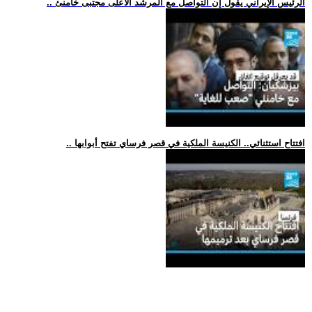
.. الرئيس الإيراني يقول إن التواصل مع المرشد الأعلى مجتبى خامنئ
.. افتتاح استثنائي.. الكنيسة الملكية في قصر فرساي تفتح أبوابها