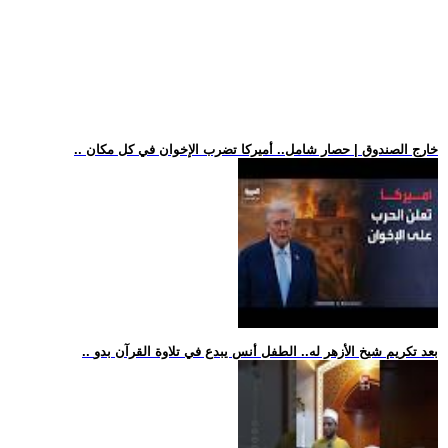
.. خارج الصندوق | حصار شامل.. أميركا تضرب الإخوان في كل مكان
.. بعد تكريم شيخ الأزهر له.. الطفل أنس يبدع في تلاوة القرآن بدو