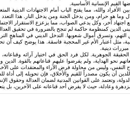
ا القيم الإنسانية الأساسية.
 الأفراد والله، مما يفتح الباب أمام الاجتهادات الدينية ا
ل وما هو حرام، ومن يدخل الجنة ومن يدخل النار. هذا التعدد
تهاد آخر، وكل يدعي الصواب، مما يزعزع الاستقرار الاجتماعي
 تتبنى الدين كمنظومة حاكمة لم تنجح بالضرورة في تحقيق العدا
تهم، وتسرق أموال شعوبها. التدخل الديني في المناهج التربو
سية، مثل اعتبار الأم غير المحجبة فاسقة. هذا يوضح كيف أن ت
بررات دينية.
 الحقيقة الجوهرية. لكل فرد الحق في اختيار آرائه وقناعاته
معاتهم نحو الهداية، ولم يفرضوا عليهم قناعاتهم بالقوة. الدين
لاح النفس، وليس من محاولة فرض الآراء والمعتقدات على الآخر
لدين أن يكون مصدراً للقيم والأخلاق، فإن تحويله إلى أداة للس
ولة، وتعتمد على القوانين المدنية لضمان العدالة وحقوق الإنسان،
ت مزدهرة وعادلة، حيث لا يفرض أحد قناعاته على الآخرين، بل يت