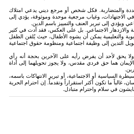
لمتعددة والمتضاربة. فكل شخص أو مرجع ديني يدعي امتلاك
 في الاجتهادات، وغياب مرجعية موحدة وموثوقة، يؤدي إلى
 ويؤدي إلى تبرير العنف والتمييز باسم الدين.
لة والازدهار الاجتماعي. بل على العكس، فقد أدت في كثير
ية والتعليمية يمكن أن يشوه الأطفال، حيث يُلقن الطفل
حويل التدين إلى وظيفة اجتماعية ومنظومة حقوق اجتماعية
، ولا يحق لأحد أن يفرض رأيه على الآخرين بحجة أنه رأي
 والإيمان هما حق فردي مقدس، ولا يجوز تحويلهما إلى أداة
ين.
يطرة السياسية أو الاجتماعية، أو تبرير الانتهاكات باسمه،
 غالباً ما تكون أكثر استقراراً وتقدماً. إن احترام الحرية
عايشون في سلام واحترام متبادل.