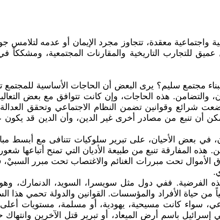
فية واجتماعية معقدة، تتجاوز مجرد الإيمان أو عدمه لتلامس جو
يل عميق للتجارب التاريخية والمقارنات المجتمعية، ومشككاً 
بناء مجتمع سليم؟ يرى البعض أن الحاجات الأساسية للمجتمع
، والتضامن. هذه الحاجات، وإن كانت تتوافق مع بعض التعاليم ال
 شرائع وقوانين تضمن النظام الاجتماعي وتحقق العدالة، وذ
يمكن أن تنبع من مصادر أخرى غير الدين، وأن الدين قد يكون عا
، في بعض الأحيان، على تبرير سلوكيات تتنافى مع أبسط مبادئ 
 هذه المفارقة تنبع من طبيعة الأديان التي تمنح أتباعها شعوراً
ُسرق الأموال تحت مبررات الغنائم والاغتصاب تحت مبرر السبيْ، ف
.
 هذه الفرضية. ففي دول مثل سويسرا، السويد، الدنمارك، وهول
ياً من حياة الأفراد والمؤسسات. القوانين والدولة تحمي هذا ا
عي، سواء كانت مسيحية، يهودية، أو مسلمة، مستويات أعلى من 
إسرائيل باسم أرض الميعاد، أو تبرير قتل الآخرين وانتهاك 