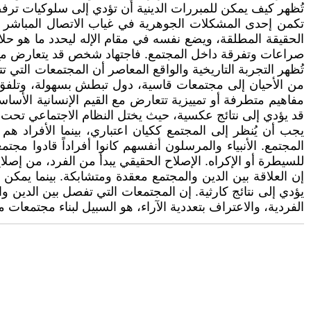
تُظهر كيف يمكن للمبررات الدينية أن تؤدي إلى سلوكيات ترفضه
تكمن إحدى المشكلات الجوهرية في غياب الاتصال المباشر بين
الحقيقة المطلقة، ويضع نفسه في مقام الإله ليحدد ما هو حلا
صراعات وتفرقة داخل المجتمع. فاجتهاد شخص قد يتعارض مع اج
تُظهر التجربة التاريخية والواقع المعاصر أن المجتمعات التي
من الأحيان إلى مجتمعات قاسية، دول تبطش بسهولة، وتلفق ال
مفاهيم متطرفة أو تمييزية تتعارض مع القيم الإنسانية الأسا
قد يؤدي إلى نتائج عكسية، حيث يختل النظام الاجتماعي تحت م
يجب أن يُنظر إلى المجتمع ككيان اعتباري، بينما الأفراد هم
المجتمع. الأنبياء والمرسلون أنفسهم كانوا أفراداً قادوا مجت
للسيطرة أو الإكراه. الإصلاح الحقيقي يبدأ من الفرد، من إص
إن العلاقة بين الدين والمجتمع معقدة ومتشابكة. بينما يمكن ل
يؤدي إلى نتائج كارثية. إن المجتمعات التي تفصل بين الدين والد
الفردية، والاعتراف بتعددية الآراء، هو السبيل لبناء مجتمعا