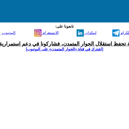
تابعونا على:
لكرام
لينكدإن
الانستغرام
اليوتيوب
ية تحفظ استقلال الحوار المتمدن، فشاركونا في دعم استمرارية 
[اشترك في قناة ‫«الحوار المتمدن» على اليوتيوب]