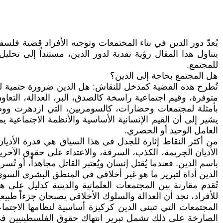
يُعدّ دور الدين في بناء المجتمعات وتوجيه الأفراد قضية فلس
يتناول هذا المقال رؤية نقدية لدور الدين، مستنداً إلى تحل
للمجتمع.
هل المجتمع بحاجة إلى الدين؟
تُطرح هذه القضية كمدخل للنقاش: هل الدين ضرورة حتمية ل
متوفرة، وقيم اجتماعية راسخة كالصدق، البر، العدالة، التعاون
بأمثلة لمجتمعات وحضارات، كالسومريين، التي ازدهرت ووضعت
يشير إلى أن القيم الإنسانية الأساسية والأنظمة الاجتماعية 
العامل الوحيد أو الحصري.
من أكثر النقاط إثارة للجدل في هذا السياق هي قدرة الأديان
الأديان الجريمة، الكذب، السرقة، والاعتداء على حقوق الآخرين.
باسم الدين. فعندما يُقتل إنسان ويُعتبر القاتل مجاهداً، أو ت
الدين أداة لتبرير ما هو غير أخلاقي في المنطق البشري السوي
تُقدم مقارنة بين المجتمعات العلمانية والدينية كدليل على
للأفراد، نجد أن العدالة والسلوك الأخلاقي يصبحان جزءاً طبيع
المجتمعات التي تتبنى الدين كركيزة أساسية لنظامها الاجتما
الصارخة على ذلك تشمل تبرير انتهاك حقوق الفلسطينيين في 