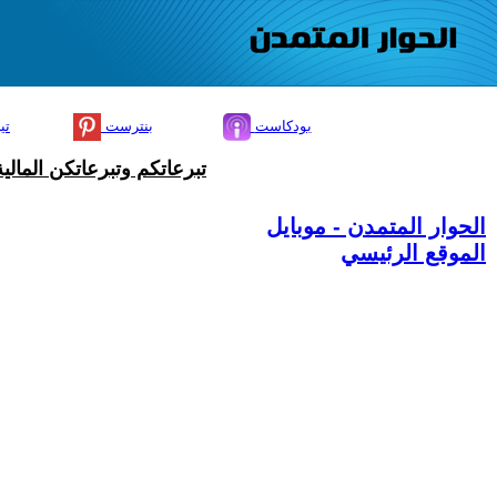
بودكاست
بنترست
تي
تبرعاتكم وتبرعاتكن المال
الحوار المتمدن - موبايل
الموقع الرئيسي