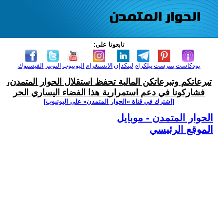
تابعونا على:
بودكاست
بنترست
تيلكرام
لينكدإن
الانستغرام
اليوتيوب
التويتر
الفيسبوك
تبرعاتكم وتبرعاتكن المالية تحفظ استقلال الحوار المتمدن،
فشاركونا في دعم استمرارية هذا الفضاء اليساري الحر
[اشترك في قناة ‫«الحوار المتمدن» على اليوتيوب]
الحوار المتمدن - موبايل
الموقع الرئيسي