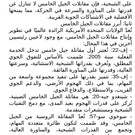
على الشبحية، فإن مقاتلات الجيل الخامس لا تتنازل عن
قدرتها على المناورة والسرعة في الحركة، مما يمنحها
الأفضلية في الاشتباكات الجوية القريبة.
ثانيا: أبرز مقاتلات الجيل الخامس
تُعدّ الولايات المتحدة الأمريكية الرائدة عالميًا في تطوير
وإنتاج مقاتلات الجيل الخامس، مع وجود لاعبين رئيسيين
آخرين في هذا المجال:
- إف-22: تُعتبر أول مقاتلة جيل خامس تدخل الخدمة
الفعلية سنة 2005. صُممت بالأساس للتفوق الجوي
المطلق، وتُعرف بقدراتها الشبحية الاستثنائية، وسرعتها
العالية، وقدرتها على المناورة الفائقة.
- إف-35: تتميز بقدرتها على تنفيذ مجموعة واسعة من
المهام، بما في ذلك الهجوم الأرضي، والدعم الجوي
القريب، والاستطلاع، والدفاع الجوي.
- شينغدو جيه-20: هي مقاتلة الجيل الخامس الصينية،
تُركز على قدرات الهجوم بعيد المدى، مع دمج التقنيات
الشبحية ومستشعرات متقدمة.
- سوخوي سو-57: تُعدّ المقاتلة الروسية من الجيل
الخامس، وقد صُممت لتكون طائرة متعددة المهام،
وتجمع بين القدرات الشبحية، والمناورة العالية،