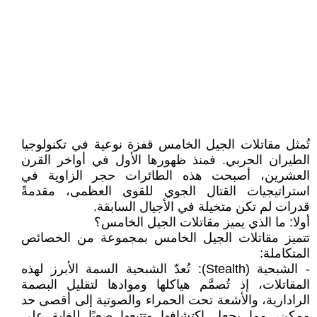
تُمثل مقاتلات الجيل الخامس قفزة نوعية في تكنولوجيا
الطيران الحربي. فمنذ ظهورها الأول في أواخر القرن
العشرين، أصبحت هذه الطائرات حجر الزاوية في
استراتيجيات القتال الجوي للقوى العظمى، مقدمةً
قدرات لم تكن متخيلة في الأجيال السابقة.
أولا: ما الذي يميز مقاتلات الجيل الخامس؟
تتميز مقاتلات الجيل الخامس بمجموعة من الخصائص
المتكاملة:
- الشبحية (Stealth): تُعدّ الشبحية السمة الأبرز لهذه
المقاتلات، إذ تُصمَّم هياكلها وموادها لتقليل البصمة
الرادارية، والأشعة تحت الحمراء والصوتية إلى أقصى حد
ممكن، مما يجعل اكتشافها وتتبعها صعبًا للغاية على