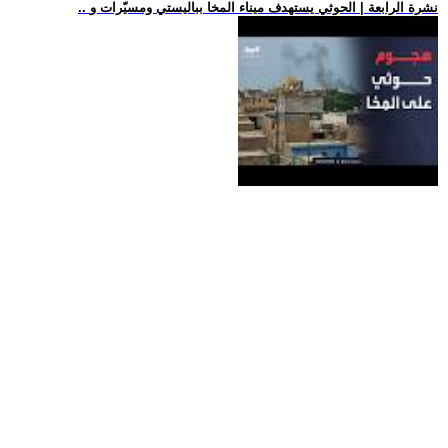
.. نشرة الرابعة | الحوثي يستهدف ميناء المخا بباليستي ومسيّرات و