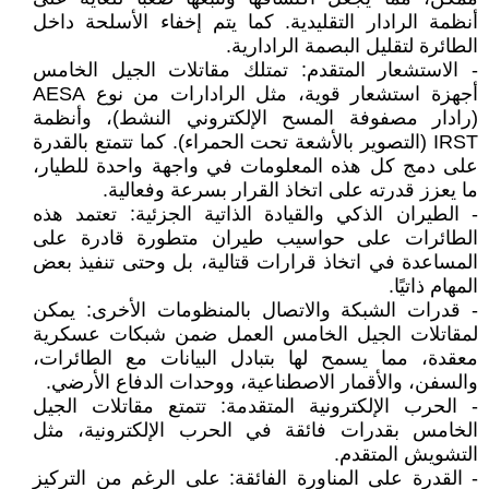
أنظمة الرادار التقليدية. كما يتم إخفاء الأسلحة داخل
الطائرة لتقليل البصمة الرادارية.
- الاستشعار المتقدم: تمتلك مقاتلات الجيل الخامس
أجهزة استشعار قوية، مثل الرادارات من نوع AESA
(رادار مصفوفة المسح الإلكتروني النشط)، وأنظمة
IRST (التصوير بالأشعة تحت الحمراء). كما تتمتع بالقدرة
على دمج كل هذه المعلومات في واجهة واحدة للطيار،
ما يعزز قدرته على اتخاذ القرار بسرعة وفعالية.
- الطيران الذكي والقيادة الذاتية الجزئية: تعتمد هذه
الطائرات على حواسيب طيران متطورة قادرة على
المساعدة في اتخاذ قرارات قتالية، بل وحتى تنفيذ بعض
المهام ذاتيًا.
- قدرات الشبكة والاتصال بالمنظومات الأخرى: يمكن
لمقاتلات الجيل الخامس العمل ضمن شبكات عسكرية
معقدة، مما يسمح لها بتبادل البيانات مع الطائرات،
والسفن، والأقمار الاصطناعية، ووحدات الدفاع الأرضي.
- الحرب الإلكترونية المتقدمة: تتمتع مقاتلات الجيل
الخامس بقدرات فائقة في الحرب الإلكترونية، مثل
التشويش المتقدم.
- القدرة على المناورة الفائقة: على الرغم من التركيز