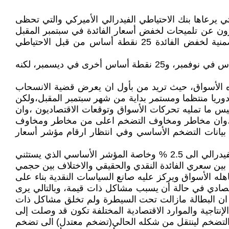
 يرعاها بنك الاحتياطي الفيدرالي الأميركي والتي تحظى
مرون عن تلميحات لخفض أسعار الفائدة في سبتمبر المقبل
بعد ارتفاع التوقعات في أعقاب بيانات التوظيف الضعيفة بشكل مفاجئ في بداية الشهر ،وقد تبلغ احتمالات السوق الضمنية لخفض الفائدة 25 نقطة أساس من قبل الاحتياطي
وقد خفض الاحتياطي الفيدرالي أسعار الفائدة ثلاث مرات العام الماضي بمقدار 50 نقطة أساس في سبتمبر، و25 نقطة أساس في نوفمبر، و25 نقطة أساس أخرى في ديسمبر، لكنه
ه الأسواق، حيث تريد من بأول ان يعرض قضية الانسحاب
 دوريا منتظما ومستمر بداية من شهر سبتمبر المقبل،ولكن
يس ما تمليه تحركات الأسواق وتوقعات الاقتصاديون ،وان
اسات النقدية حتى تحقيق المستهدف 2% منه، وليس سوق العمل،وان مخاطر ومخاوف التضخم اعلى من مخاطر ومخاوف
بيانات التضخم الأساسي وفي انتظار ارقام مؤشر أسعار
ملحوظة : من يراقب مواقف جيروم بأول وما اتخذه من سياسات نقدية يعلم ان ،*) بوصول مؤشر التضخم المفضل لدى الفيدرالي الى 2.5 % وخاصة المؤشر الأساسي الذي يستثني
ال المساواة بين سعري الفائدة النقدي والحقيقي والاختلاف بين حجمي
اهله الأسواق ويركز عليه صانع السياسات النقدية بناء على
ا يمکن تجاهله في التحليل الاقتصادي في حالة أن يسبب مشاکل ذات قيمة، وبالتالي يرى
تصاد يمکن أن يتحقق عند مستوي أقل من التوظف الکامل(4.5%)مع العلم ان معدل البطالة الحالي 4.3%اي ان البطالة مازالت تحت السيطرة ولم تخلق مشاكل ذات
تاجية والموارد الاقتصادية المختلفة تكون قد وصلت إلى
 التضخم لينتقل من شكله الحالي(تضخم معتدل) الى تضخم