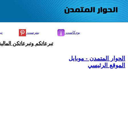
بودكاست
بنترست
تي
تبرعاتكم وتبرعاتكن المال
الحوار المتمدن - موبايل
الموقع الرئيسي