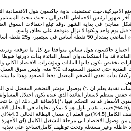
نغ الاميركية،حيث تستضيف ندوة جاكسون هول الاقتصادية التي
ها آخر ظهور لرئيس الاحتياطي الفيدرالي ، حيث يبحث المستث
جتماع جاكسون هول سياتي متوافقا مع كل ما تتوقعه وتريد
ائدة قد بدأ استكماله،وان أسعار الفائدة بدأت دورتها هبوطا
رات تخفيض تكون دالتها البيانات ومؤشرات الاقتصاد الكلي ول
نسب التضخم مازالت هي الراسمة الحقيقية لصانع السي
) بدأت تغذي التضخم المعتدل دفعا للصعود وهذا ما بينته 
ر.
كون مؤشرا حقيقيا لبداية خفض منتظم لاسعار الفائدة الذي عنده يكون اختل
توي الأسعار قد تم التحكم فيها ،*)بالإضافة الى ذلك ان ما تتج
ما لديه من بيانات ان أي إنحراف عن مستوي التوظف الکامل(4.5%)حسب تقدير باول هو ل
ان توازن الاق
وصول الاقتصاد الى مرحلة التشغيل الكامل (اي الأجهزة الإن
م تعد عاطلة وغير مستغلة وتحت توظيف كامل)تساعد على تغذية