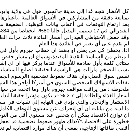
كل الأنظار تتجه غدا إلى مدينة جاكسون هول في ولاية وايوم
بمتابعة دقيقة من المشاركين في الأسواق العالمية ،باعتبار
الفيدرالي في 17 سبتمبر المقبل حاليا 80%، انخفاضا من 84% قبل يوم واحد ولكنها لا تزال متوقعة على نطاق واسع.
لم يقدم على أي تغيير في الفائدة هذا العام .
اذا، يخطئ كل من يظن او يعتقد ان خطاب جيروم بأول في ا
المنظم من السياسة النقدية المقيدة،وسماع ان مسار حفض الف
ستأتي كلمة بأول صادمة للأسواق عندما يركز فيها ان اي إشا
تقلص سوق العمل،وان هناك ضغوط تضخمية (الرسوم الجمركية
نفقات الاستهلاك الشخصي السنوي في أميركا أواخر هذا الشه
أسعار الغذاء والطاقة إلى 2.7 % قد ي
الاستثمار والإذخار، والذي يؤدي في النهاية إلي تقلبات في مس
خطورة على الاقتصاد،*)كذلك ظهور ضغوط تضخمية قد تعجل من 
أقصى طاقاتها الإنتاجية، بمعنى أن هناك موارد اقتصادية ل