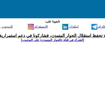
تابعونا على:
لكرام
لينكدإن
الانستغرام
اليوتيوب
ية تحفظ استقلال الحوار المتمدن، فشاركونا في دعم استمرارية 
[اشترك في قناة ‫«الحوار المتمدن» على اليوتيوب]