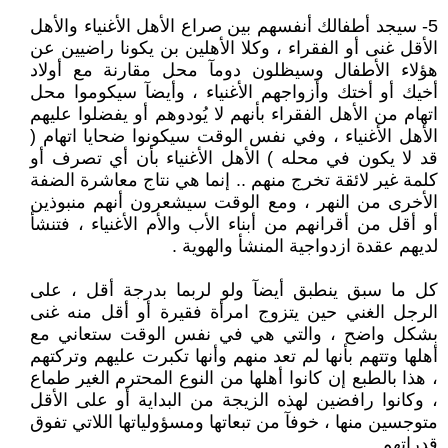
5- سيجد أطفالك أنفسهم بين صراع الأهل الأغنياء والأهل
الأقل غنى أو الفقراء ، وكلا الأهلين بن يكونا راضيين عن
هؤلاء الأطفال وسيظلون دومآ محل مقارنة مع أولاد
أخيك أو أختك وأزواجهم الأغنياء ، وأيضآ سيكوموا محل
اتهام من الأهل الفقراء بأنهم لا يُودوهم أو يفضلوا عليهم
الأهل الأغنياء ، وفي نفس الوقت سيكونوا ضحايا اتهام (
قد لا يكون في محله ) الأهل الأغنياء بأن أي تصرف أو
كلمة غير لائقة تخرج منهم .. إنما هي نتاج معاشرة الضفة
الأخرى من النهر ، ومع الوقت سيشعرون أنهم منبوذين
أو أقل من أقرانهم من أبناء الأب والأم الأغنياء ، فتنشأ
لديهم عقدة ازدواجية المنشأ والهوية .
كل ما سبق ينطبق أيضآ ولو لربما بدرجة أقل ، على
الرجل الغني حين يتزوج امرأة فقيرة أو أقل منه غنى
بشكل واضح ، والتي هي في نفس الوقت ستعاني مع
أهلها وتتهم بأنها لم تعد منهم وأنها تكبرت عليهم وتركتهم
، هذا بالطبع إن كانوا أهلها من النوع المحترم الغير طماع
، وكانوا رافضين لهذه الزيجة من البداية أو على الأقل
متوجسين منها ، خوفآ من تبعاتها ومسؤولياتها اللاتي تفوق
قدراتهم .