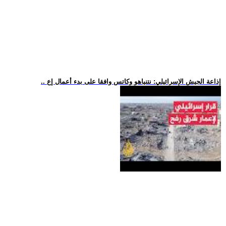
.. إذاعة الجيش الإسرائيلي: نتنياهو وكاتس وافقا على بدء أعمال إع