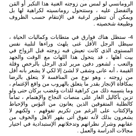
الرومانسي لو لمس من زوجته الغنية هذا التكبر أو المَن
والتفضل عليه ، وستتحول رومانسيته لكراهية لها بل
ويمكن أن تتطور لرغبة في الإنتقام حسب الظروف
وطبيعة شخصيته .
4- ستظل هناك فوارق في متطابات وكماليات الحياة ،
سيظل الرجل الأقل غنى يلهث وراءها لتلبية نفس
المستوى الذي كانت تعيش فبه زوجته قبل الزواج في
بيت أهلها ، قد يتحول هذا اللهاث مع الوقت والجهد
والتعب ، لشعور دفين مرير لدى الرجل بالرخص وقلة
القيمة ، أنه عانى وشقى لا لشئ إلا لكي لا يشعر بأنه أقل
من زوجته ، وهو نوع من المنافسة لا يتعلق بالرضا
بمكافأة الإنجاز بقدر ما يتعلق بالهروب من واقع الإغتمام ،
وما يتسببه ذلك من كراهية للذات وغضب بركان حتى ولو
تزين بأكاليل الغار على منصات النجاح والإهتمام ، تمامآ
كالطلبة المتفوقين الذين يعانون من البؤس والإحباط
والإكتئاب على الرغم من تكريم تفوقهم ، ولكنهم لا
يشعرون بذلك لأنه تفوق أتى بقهر الأهل والخوف من
عقابهم وشرار نظراتهم وتدخلاتهم الإستبدادية في اختيار
مجالات الدراسة والعمل .