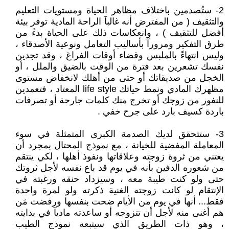
2- ستُصدمين باختلاف مظاهر الحياة ومستويات التعليم
والتثقيف ( من المفترض أنه غالبآ الراحة المادية توفر بيئة
أفضل للتثقيف ) ، وانعكاسات ذلك على الحياة بدءً من
طرق التفكير ومرورآ بأساليب التعامل ونوعية الأصدقاء ،
وليس انتهاءً بالملبس وقضاء أوقات الفراغ ، وقد تجدين
نفسك تشعرين بعد فترة من الوقت بالضيق والملل ، أو
الخجل من صديقاتك أو حتى من أهلك لانخفاض مستوى
مظهرك المادي ونمط حياتك life style المعتاد ، فتعمدين
للنفور من زوجك أو تخرج منك كلمات جارحة أو تصرفات
باردة كسيف بارد على جرح خفي .
3- ستتحقق لديك الصدمة الكبرى المتمثلة في سوء
المعاملة المفضية للخيانة ، مع نموذج المحتال بمجرد أن
يغتني من ثروة زوجته وعلاقاتها ونفوذ أهلها ، لكي ينتقم
من شعوره الدفين بأنه في يوم قد باع نفسه لأجل ثروتك
حتى ولو كنت طيبة معه ، وسيزداد حنقه ورغبته في
الإنتقام لو كانت زوجته الغنية ذكرته ولو لمرة واحدة
فقط... أنها في يوم من الأيام ضحت بنفسها ورفضت مَن
هم أغنى منه لأجل أن تتزوجه أو ساعدته ماديآ في بدايته
، وهو ذات الطريق الذي سيتبعه نموذج الطيب