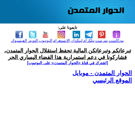
تابعونا على:
بودكاست
بنترست
تيلكرام
لينكدإن
الانستغرام
اليوتيوب
التويتر
الفيسبوك
تبرعاتكم وتبرعاتكن المالية تحفظ استقلال الحوار المتمدن،
فشاركونا في دعم استمرارية هذا الفضاء اليساري الحر
[اشترك في قناة ‫«الحوار المتمدن» على اليوتيوب]
الحوار المتمدن - موبايل
الموقع الرئيسي