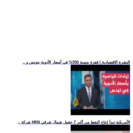
.. النشرة الاقتصادية | قفزة بنسبة 550% في أسعار الأدوية بتونس و
.. شركة HKN الأمريكية تبدأ إنتاج النفط من أكبر 7 حقول شمال شرقي