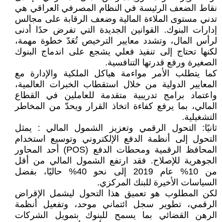
نقاط الضعف الرئيسة في النظام المصرفي العراقي هي
تدني مستوى الملاءة المالية وضعف الرقابة على مجالس
إدارات البنوك. القوانين الجديدة التي تفرض حدًا أدنى
لرأس المال، وتشدد معايير الترخيص تُعَدّ خطوة مهمة،
لكنها تحتاج إلى تنفيذ فعلي يشجع على اندماج البنوك
الصغيرة ورفع قدرتها التنافسية.
كما يتطلب الأمر مواءمة هياكل الملكية والإدارة مع
المعايير الدولية من خلال استقطاب الخبرات العالمية،
واعتماد برامج تدريبية متقدمة للعاملين في القطاع
المالي، بما يرفع كفاءة اتخاذ القرار ويحدّ من المخاطر
التشغيلية.
ثانيًا: التحول الرقمي وتعزيز الشمول المالي : يمثل
التحول إلى أنظمة الدفع الإلكتروني وتوسيع استخدام
المحافظ الرقمية ومحطات الدفع (POS) أحد المحاور
الجوهرية للإصلاح. فقد ارتفع الشمول المالي من أقل
من 10% عام 2019 إلى نحو 40% حاليًا، بفضل
السياسات الأخيرة للبنك المركزي.
لكن المطلوب هو تعميق هذا التحول ليشمل الإقراض
الرقمي، تطوير سجل ائتماني موحد، وتفعيل أنظمة
الرهن القضائي بما يسمح للبنوك بتمويل الشركات