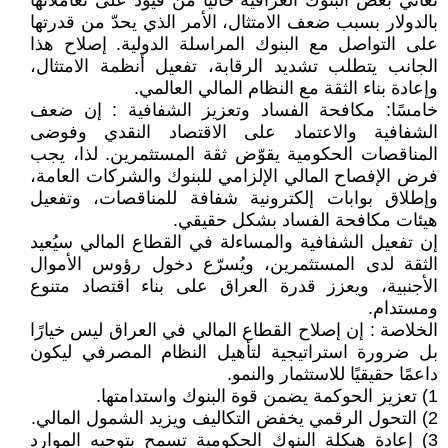
تعاني بعض البنوك العراقية حاليًا من قيود على تعاملاتها
بالدولار بسبب ضعف الامتثال، الأمر الذي يحدّ من قدرتها
على التواصل مع البنوك المراسلة الدولية. إصلاح هذا
الجانب يتطلب تشديد الرقابة، تفعيل أنظمة الامتثال،
وإعادة بناء الثقة مع النظام المالي العالمي.
خامسًا: مكافحة الفساد وتعزيز الشفافية : إن ضعف
الشفافية والاعتماد على الاقتصاد النقدي وفوضى
المناقصات الحكومية يقوّض ثقة المستثمرين. لذا، يجب
فرض الإفصاح المالي الإلزامي للبنوك والشركات العامة،
وإطلاق بوابات إلكترونية شفافة للمناقصات، وتفعيل
هيئات مكافحة الفساد بشكل حقيقي.
إن تفعيل الشفافية والمساءلة في القطاع المالي سيُعيد
الثقة لدى المستثمرين، ويُسرّع دخول رؤوس الأموال
الأجنبية، ويعزز قدرة العراق على بناء اقتصاد متنوع
ومستدام.
الخلاصة : إن إصلاح القطاع المالي في العراق ليس خيارًا
بل ضرورة استراتيجية لتأهيل النظام المصرفي ليكون
داعمًا حقيقيًا للاستثمار والنمو.
1) تعزيز الحوكمة يضمن قوة البنوك واستدامتها.
2) التحول الرقمي يخفض التكاليف ويزيد الشمول المالي.
3) إعادة هيكلة البنوك الحكومية تسمح بتوجيه الموارد