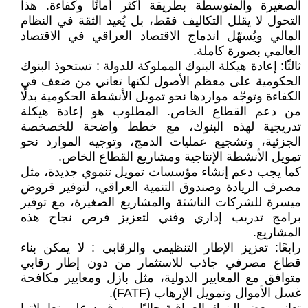
الصغيرة والمتوسطة بطريقة أكثر أمانًا وكفاءة. هذا
التحول لا يقلل التكاليف فقط، بل يُعيد الثقة في النظام
المالي ويُسهّل اندماج الاقتصاد العراقي في الاقتصاد
العالمي بصورة كاملة.
ثالثًا: إعادة هيكلة البنوك المملوكة للدولة : تستحوذ البنوك
الحكومية على معظم الأصول لكنها تعاني من ضعف في
الكفاءة وتوجّه مواردها نحو تمويل الأنشطة الحكومية بدلًا
من دعم القطاع الخاص. المطلوب هو إعادة هيكلة
تدريجية لهذه البنوك، مع خطط واضحة للخصخصة
الجزئية، وتشجيع عمليات الدمج، وتوجيه الموارد نحو
تمويل الأنشطة الإنتاجية ومشاريع القطاع الخاص.
كما يجب دعم إنشاء مؤسسات تمويل تنموي جديدة، مثل
مصرف الريادة وصندوق التنمية العراقي، لتوفير قروض
ميسرة للشركات الناشئة والمشاريع الصغيرة، مع توفير
برامج تدريب إداري وفني لتعزيز فرص نجاح هذه
المشاريع.
رابعًا: تعزيز الإطار التنظيمي والرقابي : لا يمكن بناء
قطاع مصرفي جاذب للاستثمار من دون إطار رقابي
متوافق مع المعايير الدولية، مثل بازل ومعايير مكافحة
غسل الأموال وتمويل الإرهاب (FATF).