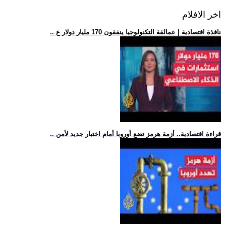
اخر الافلام
.. نافذة اقتصادية | عمالقة التكنولوجيا ينفقون 170 مليار دولار ع
.. قراءة اقتصادية.. أزمة هرمز تضع أوروبا أمام اختبار جديد لأمن