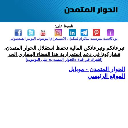
تابعونا على:
بودكاست
بنترست
تيلكرام
لينكدإن
الانستغرام
اليوتيوب
التويتر
الفيسبوك
تبرعاتكم وتبرعاتكن المالية تحفظ استقلال الحوار المتمدن،
فشاركونا في دعم استمرارية هذا الفضاء اليساري الحر
[اشترك في قناة ‫«الحوار المتمدن» على اليوتيوب]
الحوار المتمدن - موبايل
الموقع الرئيسي