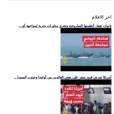
اخر الافلام
.. تايوان تفعل أنظمتها الصاروخية وتجري مناورات بحرية لمواجهة أي
.. أمريكا تفرض قيود سفر على بعض العائدين من أوغندا وجنوب السودا