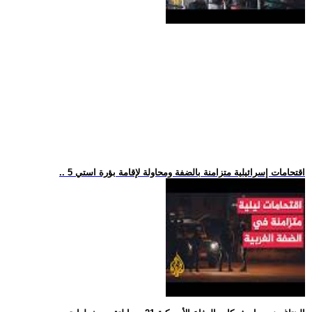
.. 5 اقتحامات إسرائيلية متزامنة بالضفة ومحاولة لإقامة بؤرة استي