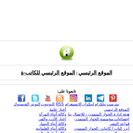
الموقع الرئيسي
الموقع الرئيسي للكاتب-ة
|
تابعونا على:
بنترست
تيلكرام
لينكدإن
الانستغرام
RSS
اليوتيوب
التويتر
الفيسبوك
الموقع الرئيسي
أخبار عامة
هيئة ادارة الحوار المتمدن - للإتصال بنا
وكالة أنباء المرأة
إحصائيات مؤسسة الحوار المتمدن
اخبار الأدب والفن
قواعد النشر
وكالة أنباء اليسار
ابرز كتاب / كاتبات الحوار المتمدن
وكالة أنباء العلمانية