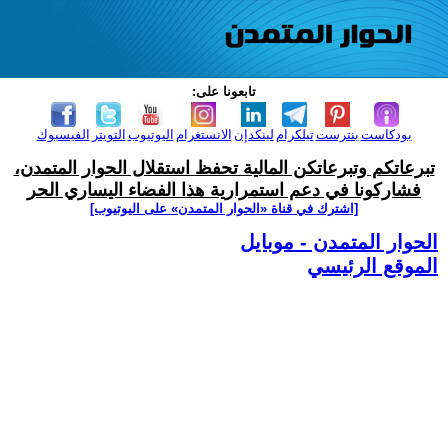
تابعونا على:
بودكاست
بنترست
تيلكرام
لينكدإن
الانستغرام
اليوتيوب
التويتر
الفيسبوك
تبرعاتكم وتبرعاتكن المالية تحفظ استقلال الحوار المتمدن،
فشاركونا في دعم استمرارية هذا الفضاء اليساري الحر
[اشترك في قناة ‫«الحوار المتمدن» على اليوتيوب]
الحوار المتمدن - موبايل
الموقع الرئيسي