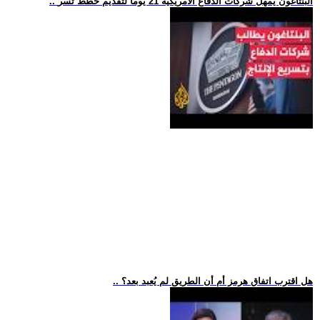
.. البنتاغون يمهل شركات الدفاع الأمريكية 21 يوما لتقديم خطط تسر
.. هل اقترب اتفاق هرمز أم أن الطريق لم يُعبد بعد؟