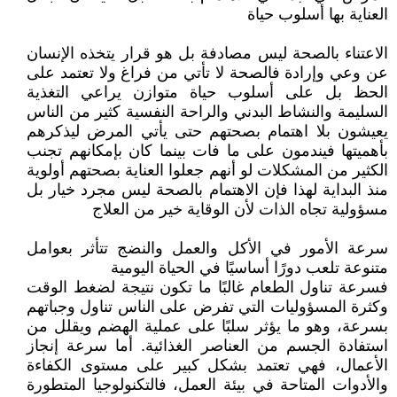
العناية بها أسلوب حياة
الاعتناء بالصحة ليس مصادفة بل هو قرار يتخذه الإنسان
عن وعي وإرادة فالصحة لا تأتي من فراغ ولا تعتمد على
الحظ بل على أسلوب حياة متوازن يراعي التغذية
السليمة والنشاط البدني والراحة النفسية كثير من الناس
يعيشون بلا اهتمام بصحتهم حتى يأتي المرض ليذكرهم
بأهميتها فيندمون على ما فات بينما كان بإمكانهم تجنب
الكثير من المشكلات لو أنهم جعلوا العناية بصحتهم أولوية
منذ البداية لهذا فإن الاهتمام بالصحة ليس مجرد خيار بل
مسؤولية تجاه الذات لأن الوقاية خير من العلاج
سرعة الأمور في الأكل والعمل والنضج تتأثر بعوامل
متنوعة تلعب دورًا أساسيًا في الحياة اليومية
فسرعة تناول الطعام غالبًا ما تكون نتيجة لضغط الوقت
وكثرة المسؤوليات التي تفرض على الناس تناول وجباتهم
بسرعة، وهو ما يؤثر سلبًا على عملية الهضم ويقلل من
استفادة الجسم من العناصر الغذائية. أما سرعة إنجاز
الأعمال، فهي تعتمد بشكل كبير على مستوى الكفاءة
والأدوات المتاحة في بيئة العمل، فالتكنولوجيا المتطورة