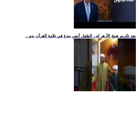
.. بعد تكريم شيخ الأزهر له.. الطفل أنس يبدع في تلاوة القرآن بدو