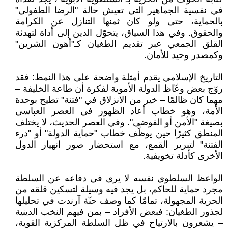
في نفسية الجماهير التي تعيش حالة "الرضا الطفولي"
بالحماية، حتى ولو كان ثمنها التنازل عن الكرامة
والحقوق. وفي هذا السياق، يتحوّل الدين إلى أداة لتهدئة
القلق الجمعي عبر تقديم الطغيان كـ"أهون الشرين"
وكمصدر وحيد للأمان.
التاريخ الإسلامي يقدم أمثلة واضحة على هذا النمط: فقد
روّج بعض وعّاظ الدولة الأموية لفكرة أن طاعة الخليفة –
مهما كان ظالمًا – خير من الانزلاق في "فتنة" تطيح بوحدة
الأمة، وهو خطاب أعاد الظهور في العصر العباسي
بصيغة "الأمن أو الفوضى". وفي العصر الحديث، لا يختلف
المنطق كثيرًا حين يوظَّف خطاب "حماية الدولة" أو "درء
الفتنة" لتبرير القمع، مع استحضار صور انهيار الدول
الأخرى كأدلة تخويفية.
الواعظ السلطوي نفسه لا يرى في دفاعه عن السلطة
مجرد حماية للحاكم، بل يجد فيه وسيلة لتسكين قلقه من
الحرية المجهولة، تمامًا كما وصف حنّة آرندت في تحليلها
لجذور الطغيان: فبعض الأفراد – بمن فيهم النخب الدينية
– يشعرون بالارتياح في ظل السلطة المركزية القوية،