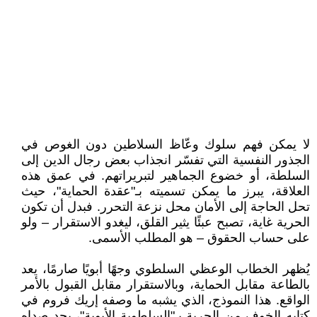
لا يمكن فهم سلوك وعّاظ السلاطين دون الغوص في
الجذور النفسية التي تفسّر انجذاب بعض رجال الدين إلى
السلطة، أو خضوع الجماهير لتبريراتهم. في عمق هذه
العلاقة، يبرز ما يمكن تسميته بـ"عقدة الحماية"، حيث
تحل الحاجة إلى الأمان محل نزعة التحرر. فبدل أن تكون
الحرية غاية، تصبح عبئًا يثير القلق، ليغدو الاستقرار – ولو
على حساب الحقوق – هو المطلب الأسمى.
يُظهر الخطاب الوعظي السلطوي وجهًا أبويًا صارمًا، يعد
بالطاعة مقابل الحماية، وبالاستقرار مقابل القبول بالأمر
الواقع. هذا النموذج، الذي يشبه ما وصفه إريك فروم في
كتابه الخوف من الحرية بـ"السلطوية الأبوية"، يجد صداه