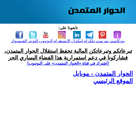
تابعونا على:
بودكاست
بنترست
تيلكرام
لينكدإن
الانستغرام
اليوتيوب
التويتر
الفيسبوك
تبرعاتكم وتبرعاتكن المالية تحفظ استقلال الحوار المتمدن،
فشاركونا في دعم استمرارية هذا الفضاء اليساري الحر
[اشترك في قناة ‫«الحوار المتمدن» على اليوتيوب]
الحوار المتمدن - موبايل
الموقع الرئيسي