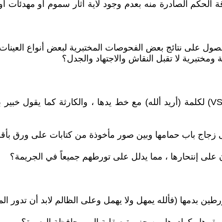
رقة الحكم الصادرة منه بعدم وجود لأية أثار سموم أو مهدئات
 الحصول على نتائج بعض الفحوصات المختبرية لبعض أنواع العينا
مختبرية لا تقبل النقاش والاجتهاد والجدل؟
قولهم بتطابق نتائج فحوصات جهاز معاينة الخطوط (VSC8000) لكلمة (أريد ألله) مع خط يدها ،
 زجاج باب حمامها وبين صور مأخوذة من كتابات على ورق بأقل
لى إنتحارها ، مما يدلل على تورطهم جميعاً في الجريمة؟