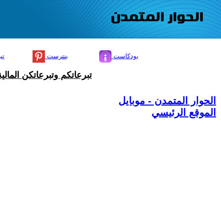
بودكاست
بنترست
تي
تبرعاتكم وتبرعاتكن المال
الحوار المتمدن - موبايل
الموقع الرئيسي