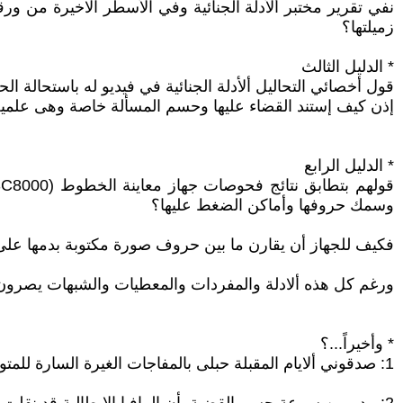
نفي تقرير مختبر ألأدلة الجنائية وفي الأسطر الاخيرة من و
زميلتها؟
* الدليل الثالث
قول أخصائي التحاليل ألأدلة الجنائية في فيديو له باستحالة
إذن كيف إستند القضاء عليها وحسم المسألة خاصة وهى علمية و
* الدليل الرابع
وسمك حروفها وأماكن الضغط عليها؟
فكيف للجهاز أن يقارن ما بين حروف صورة مكتوبة بدمها على
ورغم كل هذه ألادلة والمفردات والمعطيات والشبهات يصرون ع
* وأخيراً...؟
1: صدقوني ألايام المقبلة حبلى بالمفاجات الغيرة السارة للمتورطين بدمها (فألله يمهل ولا يهمل وعلى الظالم لابد أن تدور المنايا)؟