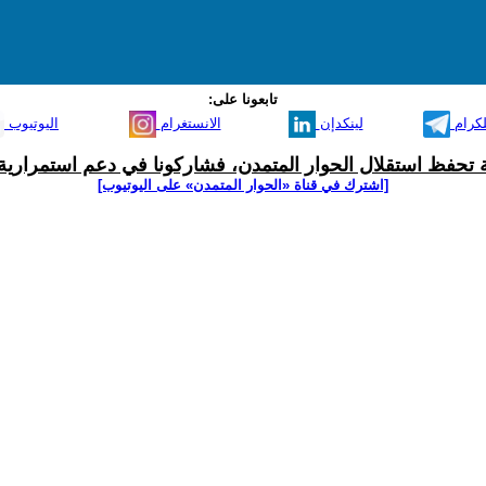
تابعونا على:
لكرام
لينكدإن
الانستغرام
اليوتيوب
ية تحفظ استقلال الحوار المتمدن، فشاركونا في دعم استمرارية 
[اشترك في قناة ‫«الحوار المتمدن» على اليوتيوب]