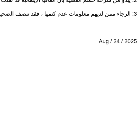
2: يبدو من سرعة حسم القضية بأن المافيا الإيطالية قد نقلت مقرها وكوادرها من جزيرة صقلية إلى محافظة البصرة؟
3: الرجاء ممن لديهم معلومات عدم كتمها ، فقد تنصف الضحية في قبرها وتحقق العدالة لها، سلام؟
Aug / 24 / 2025