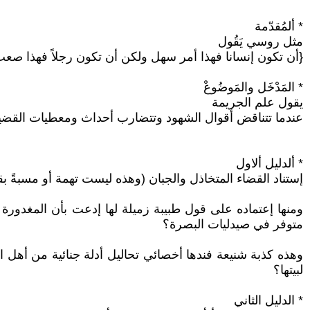
* ألمُقدّمة
مثل روسي يَقُول
{أن تكون إنسانا فهذا أمر سهل ولكن أن تكون رجلاً فهذا صعب
* المَدْخَل والمَوضُوعْ
يقول علم الجريمة
عندما تتناقض أقوال الشهود وتتضارب أحداث ومعطيات القضية 
* ألدليل ألاول
إستناد القضاء المتخاذل والجبان (وهذه ليست تهمة أو مسبةً ب
ومنها إعتماده على قول طبيبة زميلة لها إدعت بأن المغدورة 
متوفر في صيدليات البصرة؟
وهذه كذبة شنيعة فندها أخصائي تحاليل أدلة جنائية من أهل 
لبيتها؟
* الدليل الثاني