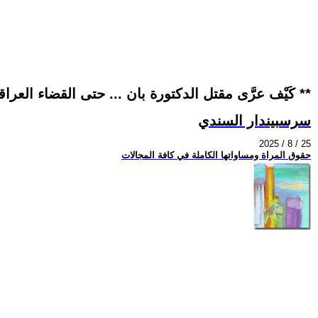
** كَيْف عرَّى مقتل الدكتورة بان ... حتى القضاء العراقي المتخاذل والجبان **
سرسبيندار السندي
2025 / 8 / 25
حقوق المراة ومساواتها الكاملة في كافة المجالات