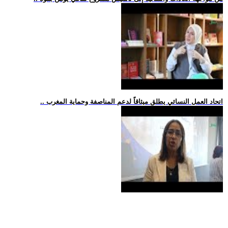
.. اتحاد العمل النسائي يطلق ميثاقاً لدعم المناصفة وحماية المغرب