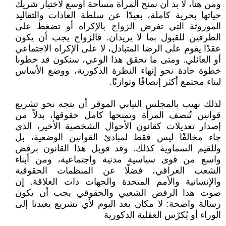
ومن هنا، لا بد أن نمنح المرأة مساحة أوسع لاختيار شريك
حياتها بحرية كاملة، بعيدًا عن سلطة العادات والتقاليد
الموروثة التي تفرض الزواج بالإكراه أو تضغط على
الطرفين للقبول بما لا يريدان. فالزواج يجب أن يكون
عقدًا يقوم على الرضا المتبادل، لا على الإكراه الاجتماعي
أو العائلي. ومتى ما تحقق هذا الوعي، سنكون قد خطونا
خطوة جادة نحو إنهاء النظرة الذكورية، ووضع الأساس
لبناء مجتمع أكثر إنصافًا وتوازنًا.
لذلك نهيب بالمجلس النيابي الموقر أن يتجه نحو تشريع
قوانين تُنصف المرأة وتمنحها كامل حقوقها، بدلاً من
إصدار تعديلات كقانون الأحوال الشخصية الأخير، الذي
جاء مخالفًا ليس فقط لمبادئ القوانين الوضعية، بل
وللقيم السماوية كذلك. وقد قوبل هذا القانون برفض
واسع من قوى سياسية مدنية واجتماعية، ومن أبناء
الشعب العراقي، فضلًا عن المنظمات الحقوقية
والإنسانية والأمم المتحدة والجهات ذات العلاقة. إن
صوت هذا الرفض الشعبي والحقوقي يجب أن يكون
رسالة واضحة: لا مكان بعد اليوم لأي تشريع يعيدنا إلى
الوراء أو يُكرّس العقلية الذكورية