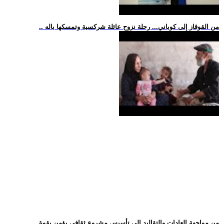
.. من القوقاز إلى كوباني... رحلة نزوح عائلة شركسية وتمسكها باله
.. من مواجهة العادات والتقاليد إلى تأسيس مشروع ثقافي يؤمن بقوة