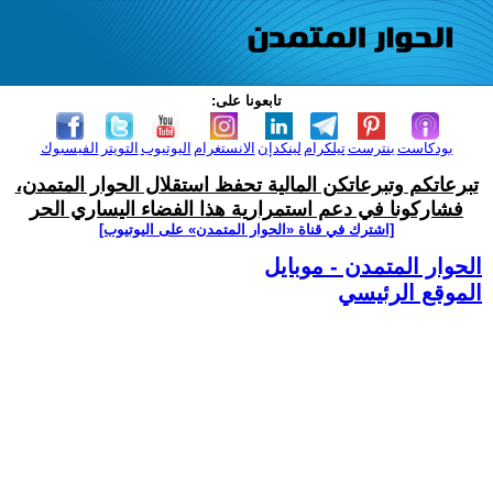
تابعونا على:
بودكاست
بنترست
تيلكرام
لينكدإن
الانستغرام
اليوتيوب
التويتر
الفيسبوك
تبرعاتكم وتبرعاتكن المالية تحفظ استقلال الحوار المتمدن،
فشاركونا في دعم استمرارية هذا الفضاء اليساري الحر
[اشترك في قناة ‫«الحوار المتمدن» على اليوتيوب]
الحوار المتمدن - موبايل
الموقع الرئيسي