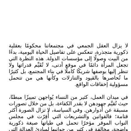
لا يزال العقل الجمعي في مجتمعاتنا محكومًا بعقلية
ذكورية متجذرة، تنعكس على تفاصيل الحياة اليومية، بدءًا
من البيت وصولًا إلى مؤسسات الدولة. هذه النظرة التي
تجعل المرأة دائمًا في موقع أدنى، لا تُقَيِّم قدراتها ولا
تنظر إليها بوصفها شريكًا كاملًا في بناء المجتمع، بل كثيرًا
ما تُحاصرها بالقيود والتنازلات وكأنها هي من تتحمل
مسؤولية إخفاقات الواقع.
في ميدان العمل، كثير من النساء يُواجهن تمييزًا مبطنًا،
حيث تُقيَّم جهودهن لا بقدر الكفاءة، بل من خلال تصورات
مسبقة عن أدوارهن. وفي السياسة، لا تزال الصورة أكثر
قتامة؛ فالقوانين والتشريعات التي أُقِرّت في مجلس
النواب الموقر مؤخرًا تحمل في طياتها صبغة ذكورية
واضحة، مخالفة في كثير من جوانبها لمبادئ العدالة التي