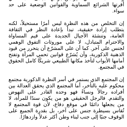
أقرتها الشرائع السماوية والقوانين الوضعية على حد
سواء.
إن التخلص من هذه النظرة ليس أمرًا مستحيلاً، لكنه
يتطلب إرادة حقيقية، تبدأ بإعادة النظر في الثقافة
العامة، وتنشئة الأجيال الجديدة على قيم المساواة
والاحترام المتبادل، لا على موروثات التفوق الوهمي
لجنس على آخر. كما أن على المشرّع أن يتحرر من قيود
الذهنية الذكورية، وأن يُشرّع قوانين تحمي المرأة وتفتح
أمامها الأبواب لتأخذ مكانها الطبيعي شريكًا كامل الحقوق
في المجتمع.
إن المجتمع الذي يستمر في أسر النظرة الذكورية مجتمع
محكوم عليه بالتأخر، أما المجتمع الذي يحقق العدالة بين
أفراده رجالاً ونساءً فهو وحده القادر على النهوض
والتقدم. فالرجل الحقيقي هو من يكون سندًا للمرأة، لا
من يجعلها دائمًا في موقع دفاع، لأن قوة المجتمع لا
تُقاس بسيطرة جنس على آخر، بل بقدرة الجميع على
الوقوف جنبًا إلى جنب لبناء وطن أكثر عدلاً وازدهارًا.